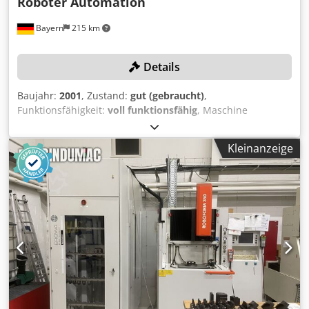
Roboter Automation
Bayern
215 km
Details
Baujahr:
2001
, Zustand:
gut (gebraucht)
,
Funktionsfähigkeit:
voll funktionsfähig
, Maschine
umfangreich im Wert von 18.000 EUR überholt Optionale
Konfiguration QCRI 54/8: vorhanden, siehe Bilder
Kleinanzeige
Bestückungsautomation: vorhanden, siehe Video
Druckspülung: 1 x durch Werkstück 1 x durch Elektrode, 2
x seitlich Saugspülung: 1 x durch Werkstück Zentrales
Schmiersystem automatisch über NC in allen Achsen
Dkodpfx Aen Arnxsigsr TECHNISCHE DETAILS Verfahrweg
(X, Y, Z): 350, 250 300 mm Max man.
Vorschubgeschwindigkeit: 900 mm/min Gewicht der
Elektroden: max. 20 kg Gewicht der Werkstücke: max. 40 kg
Magazin Konfiguration: 54/8 Elektroden: 54 Stück
Elektrodenabmessungen: 70 x 70 x 200 Platten: 8 Stück
Werkstückabmessungen: (4x) 320 x320 x 270 mm, (4x) 320 x