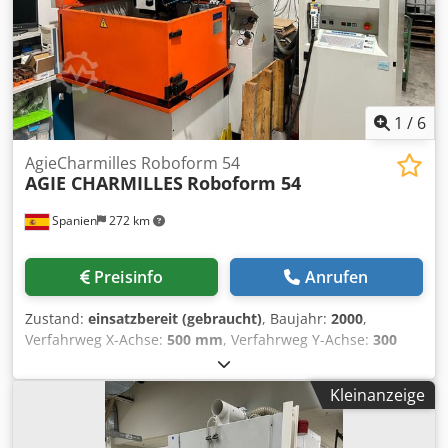
1
/
6
AgieCharmilles Roboform 54
AGIE CHARMILLES
Roboform 54
Spanien
272 km
Preisinfo
Anrufen
Zustand:
einsatzbereit (gebraucht)
, Baujahr:
2000
,
Verfahrweg X-Achse:
500 mm
, Verfahrweg Y-Achse:
300
mm
, Verfahrweg Z-Achse:
256 mm
, Gesamtgewicht:
2.356
kg
, Anzahl der Achsen:
4
, Diese 4-achsige AgieCharmilles
Kleinanzeige
Roboform 54 wurde im Jahr 2000 hergestellt. Sie verfügt
über einen X-Achsen-Verfahrweg von 500 mm, einen Y-
Achsen-Verfahrweg von 350 mm und einen Z-Achsen-