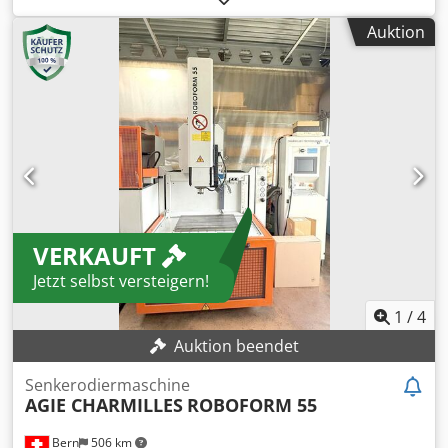
Z-Achse:
320 mm
, Tischbreite:
320 mm
, Tischlänge:
560
Auktion
mm
, TECHNISCHE DETAILS Dodpfx Aoya Efwjigskr
Verfahrweg X-Achse: 320 mm Verfahrweg Y-Achse: 220 mm
Verfahrweg Z-Achse: 320 mm Maximale
Werkstückabmessung: 880 mm x 550 mm x 225 mm
Tischabmessung: 560 mm x 320 mm MASCHINEN-DETAILS
Steuerung: Charmilles Gewicht: 3.500 kg
VERKAUFT
Jetzt selbst versteigern!
1
/
4
Auktion beendet
Senkerodiermaschine
AGIE CHARMILLES
ROBOFORM 55
Bern
506 km