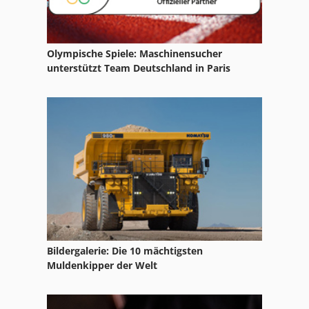
Robofil 240
Robofil 290
Olympische Spiele: Maschinensucher
Robofil 440
unterstützt Team Deutschland in Paris
Roboform 200
Roboform 30
Robosoft
Rohbi
Bildergalerie: Die 10 mächtigsten
Muldenkipper der Welt