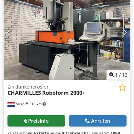
1
/
12
Zinkfunkenerosion
CHARMILLES
Roboform 2000+
Meijel
318 km
Preisinfo
Anrufen
Zustand:
werkstattüberholt (gebraucht)
, Baujahr:
1999
,