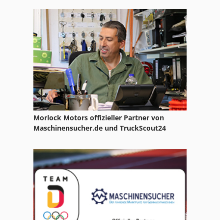
Charmilles Roboform 20
Charmilles Roboform 200
Charmilles Roboform 2000
Charmilles Roboform 31
Charmilles Roboform 400
Roba
Morlock Motors offizieller Partner von
Robocut
Maschinensucher.de und TruckScout24
Robodrill
Robofil
Robofil 200 Charmilles
Robofil 2020