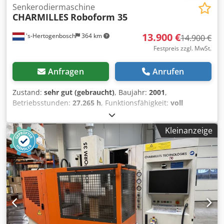
Senkerodiermaschine
CHARMILLES
Roboform 35
13.900 €
's-Hertogenbosch
364 km
14.900 €
Festpreis zzgl. MwSt.
Anfragen
Anrufen
Zustand:
sehr gut (gebraucht)
, Baujahr:
2001
,
Betriebsstunden:
27.265 h
, Funktionsfähigkeit:
voll
funktionsfähig
, Charmilles Roboform 35 mit QCRI-Roboter
Baujahr 2001 Betriebsstunden: 27.265 X, Y, Z: 355 x 255 x
Kleinanzeige
305 mm C-Achse mit EROWA-Spannung EROWA-Spannung
auf dem Tisch EROWA Taster Magnet 3 x Aluminium-
Paletten EROWA 320 x 320 mm 35 x Elektrodenhalter 50 x
50 mm QCRI Roboter 4 x Palettenplätze auf dem Tisch 54 x
Elektrodenhalterplätze Dkedpfx Aoyh E A Nsiger
Dokumentation und Disketten Maschine ist zum Test unter
Strom