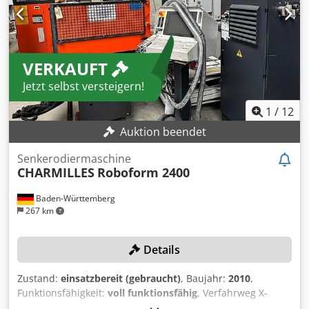
sollten Sie die CHARMILLES Roboform 350 Maschine in
Betracht ziehen, die wir zum Verkauf anbieten.
Kontaktieren Sie uns für weitere Details. • Maximales
Elektrodengewicht: 25 kg • Minimale Leistungsaufnahme: 5
VERKAUFT
kVA • Leistung: 7,5 kVA • Spannung: 400 V • Frequenz: 50 Hz
• Stromstärke: 10,6 A Zusätzliche Ausstattung Dkodeylzi
Jetzt selbst versteigern!
Njpfx Aiger • Erowa Nullpunktspannsystem auf dem Tisch
(im Lieferumfang enthalten) • Elektrodenhalter: nicht
1
/
12
enthalten
Auktion beendet
Senkerodiermaschine
CHARMILLES
Roboform 2400
Baden-Württemberg
267 km
Details
Zustand:
einsatzbereit (gebraucht)
, Baujahr:
2010
,
Funktionsfähigkeit:
voll funktionsfähig
, Verfahrweg X-
Achse:
320 mm
, Verfahrweg Y-Achse:
220 mm
, Verfahrweg