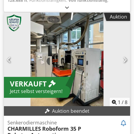
128.688 h
, Funktionsfähigkeit:
voll funktionsfähig
,
Maschinen-/Fahrzeugnummer:
642672
, 128.688h aktive
Zeit (komplette Zeit, wo die Maschine an war) Dkjdpjym N
Auktion
Naefx Aigor 21.821h Arbeitszeit (reine Zeit, wo aktiv mit der
Maschine gearbeitet wurde)
VERKAUFT
Jetzt selbst versteigern!
1
/
8
Auktion beendet
Senkerodiermaschine
CHARMILLES
Roboform 35 P