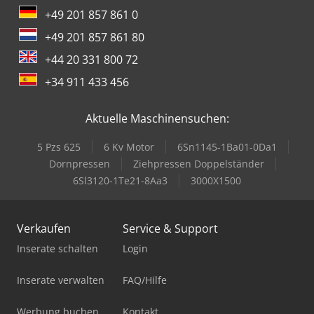
+49 201 857 861 0
+49 201 857 861 80
+44 20 331 800 72
+34 911 433 456
Aktuelle Maschinensuchen:
5 Pzs 625
6 Kv Motor
6Sn1145-1Ba01-0Da1
Dornpressen
Ziehpressen Doppelständer
6Sl3120-1Te21-8Aa3
3000X1500
Verkaufen
Service & Support
Inserate schalten
Login
Inserate verwalten
FAQ/Hilfe
Werbung buchen
Kontakt