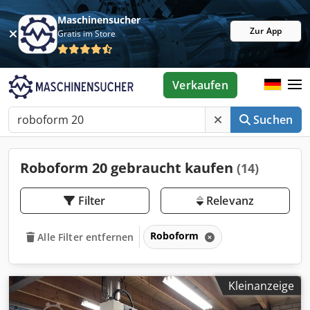
Maschinensucher
Zur App
Gratis im Store
Verkaufen
Suchen
Roboform 20 gebraucht kaufen
(14)
Filter
Relevanz
Roboform
Alle Filter entfernen
Kleinanzeige