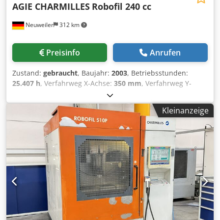
AGIE CHARMILLES
Robofil 240 cc
Neuweiler
312 km
Preisinfo
Anrufen
Zustand:
gebraucht
, Baujahr:
2003
, Betriebsstunden:
25.407 h
, Verfahrweg X-Achse:
350 mm
, Verfahrweg Y-
Achse:
220 mm
, Verfahrweg Z-Achse:
220 mm
,
Drahtdurchmesser 0,1-0,3 mm Automatische
Kleinanzeige
Wiedereinfädelung Wasserbad Betriebsstunden25407 Std
Verfahrwege X 350 mm Dsdpfozkhgdex Ag Djwa Y 220 mm
Z 220 mm U 350 mm V 220 mm Millenium Steuerung
Baujahr 2003