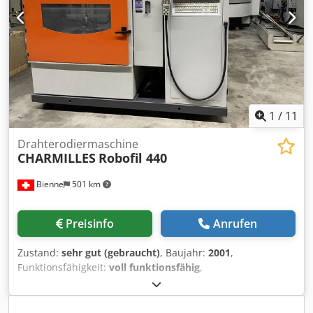
1
/
11
Drahterodiermaschine
CHARMILLES
Robofil 440
Bienne
501 km
Preisinfo
Anrufen
Zustand:
sehr gut (gebraucht)
, Baujahr:
2001
,
Funktionsfähigkeit:
voll funktionsfähig
,
Maschinen-/Fahrzeugnummer:
930088
, Herkunftsland: CH
Spannung: 400V / 50/60Hz / 3ph. Nettogewicht (Maschine +
Schrank): 3250 kg + 400 kg Zolltarifnummer: 8456.30 20