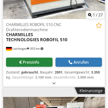
1
/
27
CHARMILLES ROBOFIL 510 CNC
Drahterodiermaschine
CHARMILLES
TECHNOLOGIES
ROBOFIL 510
Laichingen
303 km
Preisinfo
Anrufen
Zustand:
gebraucht
, Baujahr:
2001
, Gesamtgewicht:
3.350
kg
, Gesamtlänge:
2.100 mm
, Gesamtbreite:
2.000 mm
,
Gesamthöhe:
2.300 mm
, CHARMILLES TECHNOLOGIES
ROBOFIL 510mit Charmilles Steuerung. Verfahrwege X/Y/Z:
Kleinanzeige
500 x 350 x 400 mm. Ausgestattet mit Erowa Spannfutter,
Erowa ITS Rotationswechsler (24-fach), ManoSet XL und
umfangreichem Spannmittelpaket. Inklusive
Zusatzspülung, Wärmetauscher Wasser/Wasser und