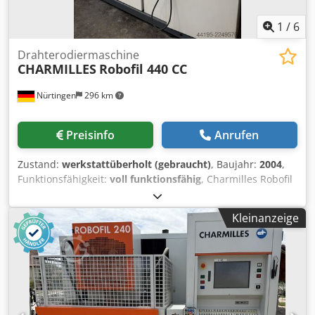
1
/
6
Drahterodiermaschine
CHARMILLES
Robofil 440 CC
Nürtingen
296 km
Preisinfo
Anrufen
Zustand:
werkstattüberholt (gebraucht)
, Baujahr:
2004
,
Funktionsfähigkeit:
voll funktionsfähig
, Charmilles Robofil
440 CC Baujahr 2004 Charmilles Millenium Steuerung
Verfahrwege (X / Y / Z): 550 x 350 x 400 mm Verfahrwege (U
Kleinanzeige
/ V): 550 x 350 mm Max. Konikwinkel: +/- 30° bei 400 mm
Höhe Integrated Collision Protection (ICP) auf allen 5
Achsen Maximale Werkstückabmessungen: 1200 x 700 x
400 mm Maximales Werkstückgewicht: 1500 kg
Schneidgeschwindigkeit von 400 mm²/min Beste
Oberfläche: Ra 0,2 µm Verfügbare Drahtdurchmesser: 0,15
mm bis 0,33 mm Abmessungen der kompletten Anlage: