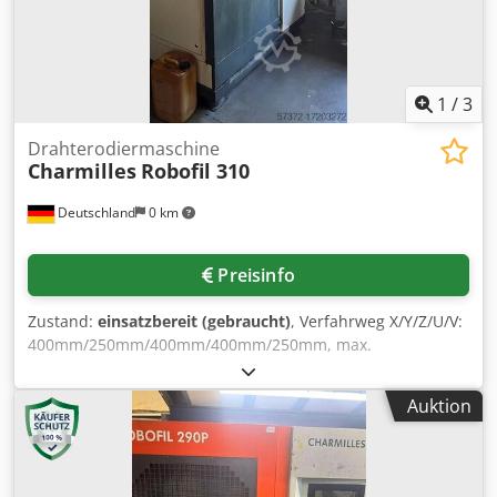
1
/
3
Drahterodiermaschine
Charmilles
Robofil 310
Deutschland
0 km
Preisinfo
Zustand:
einsatzbereit (gebraucht)
, Verfahrweg X/Y/Z/U/V:
400mm/250mm/400mm/400mm/250mm, max.
Werkstückdimensionen X/Y/Z: 850mm/500mm/400mm,
Drahtdurchmesser: 0,1mm-0,3mm, max. Tischbelastung:
Auktion
1000kg, Leistungsbedarf: 10kVA. Maschinendimensionen
X/Y/Z: ca. 1800mm/1600mm/2230mm, Gewicht: ca. 2800kg.
Eine Besichtigung vor Ort ist möglich. Dwodpjuqackefx Ag
Dea