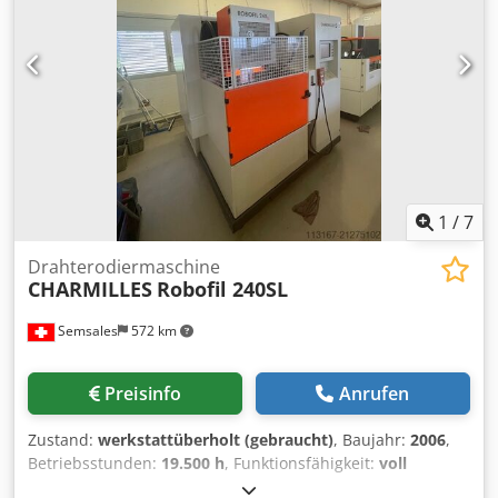
Mikron Servomotoren: AC-Typ Alle technischen Angaben
sind ohne Gewähr, Irrtümer und Auslassungen
vorbehalten.
1
/
7
Drahterodiermaschine
CHARMILLES
Robofil 240SL
Semsales
572 km
Preisinfo
Anrufen
Zustand:
werkstattüberholt (gebraucht)
, Baujahr:
2006
,
Betriebsstunden:
19.500 h
, Funktionsfähigkeit:
voll
funktionsfähig
, Werkstückgewicht (max.):
750 kg
,