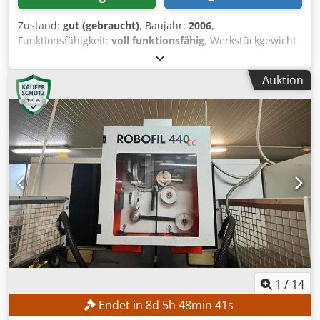
Zustand:
gut (gebraucht)
, Baujahr:
2006
,
Funktionsfähigkeit:
voll funktionsfähig
, Werkstückgewicht
(max.):
2.000 kg
, Verfahrweg X-Achse:
800 mm
, Verfahrweg
Y-Achse:
600 mm
, Verfahrweg Z-Achse:
400 mm
,
Auktion
Werkstückhöhe (max.):
400 mm
, Werkstückbreite (max.):
1.000 mm
, Werkstücklänge (max.):
1.380 mm
, Charmilles
Robofil 690 - Maximale Werkstückabmessungen: 1380 x
1000 x 400 mm - Verfahrwege X,Y,Z: 800 x 600 x 400 mm -
Verfahrwege U,V: ±30 mm - Maximales Ausformmaß:
±15/110 mm - Gesamtschutz durch EC-EMV-Schaltschrank -
Fester Arbeitstisch - Integrierter Monoblock-Flansch-Tisch -
Garantierte thermische Stabilität durch Polymerbeton - 5
Achsen CNC-gesteuert (XYUVZ) - Linearmaßstäbe aus Glas
auf allen Achsen - Achsschutz durch
Kollisionsschutzsystem - Schwenkbereich bis ±30° -
ThermoCut (automatisches Ein- und Nachfädeln) - Bonina-
Drahtspulenhalter: 4, 8 und 16 kg - Filtersystem: 2 Filter (29
m²) - Wasser/Wasser-Wärmetauscher - Automatische
1
/
14
Regeneration der Entionisierung mit Patrone - CNC-
Endet in
8
d
5
h
48
min
39
s
Steuerung CT Millenium (Fanuc) - 12" TFT-Farbgrafik-