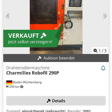
VERKAUFT
Jetzt selbst versteigern!
1
/
3
Auktion beendet
Drahterodiermaschine
Charmilles
Robofil 290P
Baden-Württemberg
294 km
Details
Zustand:
einsatzbereit (gebraucht)
, Baujahr:
2001
,