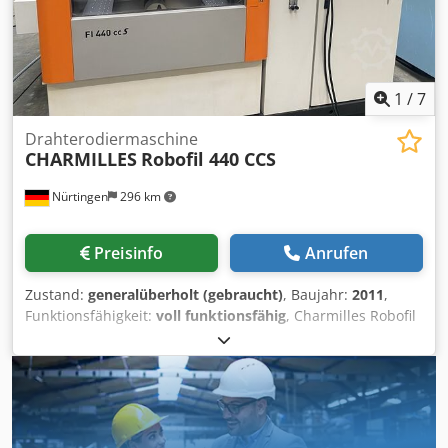
Maschinengewicht: 3.500 kg AUSSTATTUNG - Kühlaggregat
1
/
7
Drahterodiermaschine
CHARMILLES
Robofil 440 CCS
Nürtingen
296 km
Preisinfo
Anrufen
Zustand:
generalüberholt (gebraucht)
, Baujahr:
2011
,
Funktionsfähigkeit:
voll funktionsfähig
, Charmilles Robofil
440 CCS Baujahr 2011 Charmilles Millenium Steuerung
Verfahrwege (X / Y / Z): 550 x 350 x 400 mm Verfahrwege (U
/ V): 550 x 350 mm Max. Konikwinkel: +/- 30° bei 400 mm
Höhe Integrated Collision Protection (ICP) auf allen 5
Achsen Maximale Werkstückabmessungen: 1200 x 700 x
400 mm Maximales Werkstückgewicht: 1500 kg