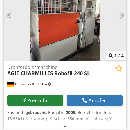
hinzugefügt, falls Sie bei der Ersteigerung dieses Artikels
zum Zug kommen. Die Kosten für die Sicherung und die
Verpackung trägt der Käufer.
1
/
4
Drahterodiermaschine
AGIE CHARMILLES
Robofil 240 SL
Neuweiler
312 km
Preisinfo
Anrufen
Zustand:
gebraucht
, Baujahr:
2005
, Betriebsstunden:
18.950 h
, Verfahrweg X-Achse:
350 mm
, Verfahrweg Y-
Achse:
220 mm
, Verfahrweg Z-Achse:
220 mm
,