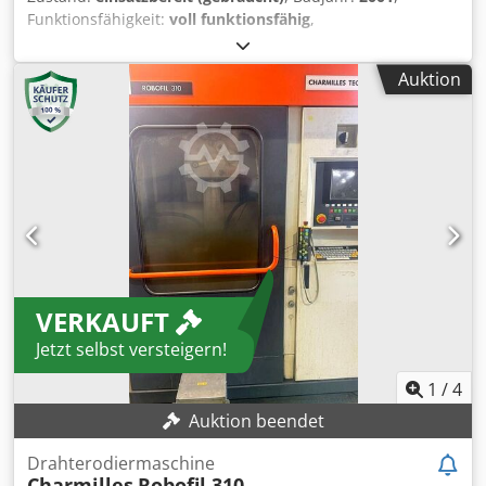
Funktionsfähigkeit:
voll funktionsfähig
,
Maschinen-/Fahrzeugnummer:
331965
, Werkstückgewicht
(max.):
500 kg
, Verfahrweg X-Achse:
400 mm
, Verfahrweg
Auktion
Y-Achse:
250 mm
, Verfahrweg Z-Achse:
200 mm
,
Drahtdurchmesser (max.):
0,25 mm
, Kein Mindestpreis -
garantierter Verkauf zum höchsten Gebot! TECHNISCHE
DETAILS Verfahrweg X-Achse: 400 mm Verfahrweg Y-Achse:
250 mm Verfahrweg Z-Achse: 200 mm Verfahrwege (U/V):
400 x 250 mm Konikwinkel: +/- 30° bei 200 mm Höhe
Werkstückgewicht: 500 kg Werkstückhöhe (max.): 200 mm
Werkstückbreite (max.): 500 mm Werkstücklänge (max.):
850 mm MASCHINEN-DETAILS Standarddrahtführungen:
0,25 mm Dsdpeyz Rxaefx Ag Djwa Abmessungen & Gewicht
VERKAUFT
Abmessungen (L x B x H): 1.800 x 1.600 x 2.180 mm
Maschinengewicht: 2.190 kg Einspritzdruck obere Düse: 0 -
Jetzt selbst versteigern!
11,5 bar Einspritzdruck untere Düse: 0 - 11,5 bar
1
/
4
Auktion beendet
Drahterodiermaschine
Charmilles
Robofil 310