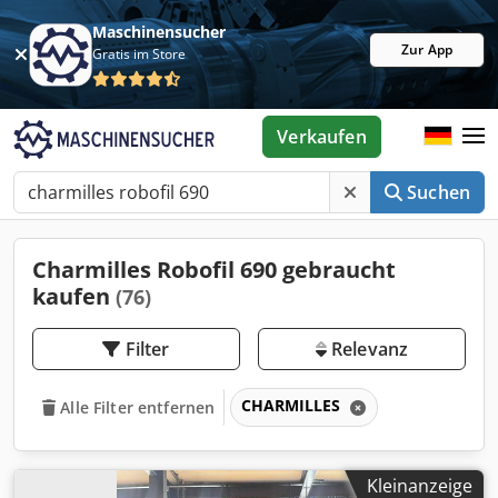
Maschinensucher
Zur App
Gratis im Store
Verkaufen
Suchen
Charmilles Robofil 690 gebraucht
kaufen
(76)
Filter
Relevanz
CHARMILLES
Alle Filter entfernen
Kleinanzeige