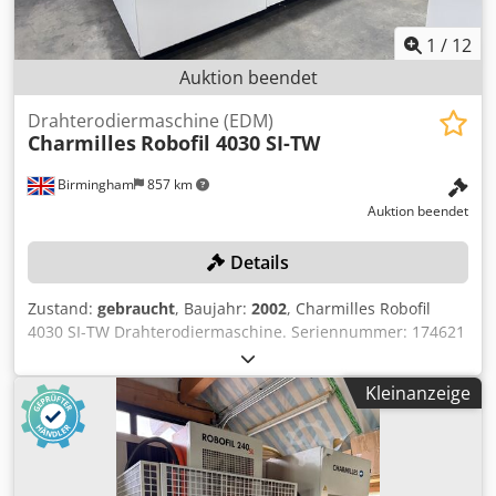
1
/
12
Auktion beendet
Drahterodiermaschine (EDM)
Charmilles
Robofil 4030 SI-TW
Birmingham
857 km
Auktion beendet
Details
Zustand:
gebraucht
, Baujahr:
2002
, Charmilles Robofil
4030 SI-TW Drahterodiermaschine. Seriennummer: 174621
(2002). Herstellungsland: Schweiz. Dwjdeznkkmepfx Ag Dsa
Bitte beachten: Dieses Los wurde fachgerecht außer
Kleinanzeige
Betrieb genommen und für den Transport gesichert.
Standort: Dieses Los befindet sich in Birmingham,
Großbritannien. Eine Gebühr von 550 £ für die
Außerbetriebnahme und das Verladen auf ein geeignetes
Transportmittel wird automatisch zu Ihrer Rechnung