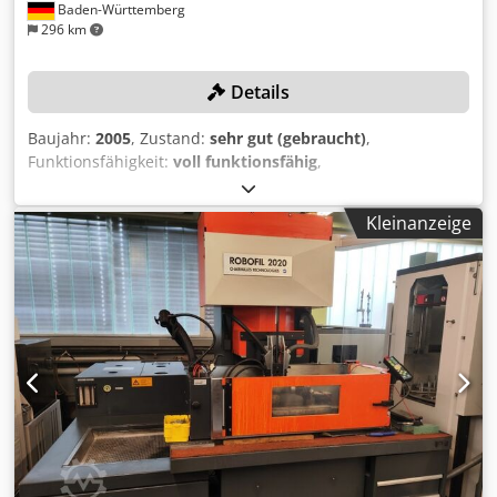
Baden-Württemberg
296 km
Details
Baujahr:
2005
, Zustand:
sehr gut (gebraucht)
,
Funktionsfähigkeit:
voll funktionsfähig
,
Maschinen-/Fahrzeugnummer:
935089
, -
Wasserbadmaschine mit automatischer Drahteinfädelung
Kleinanzeige
- Geschlossene Diamant-Drahtführungen für verschiedene
Drahtdurchmesser - Kollisionsschutz auf allen 5 Achsen
(ICP) - abgebildetes Spannzubehör im Lieferumfang
enthalten TECHNISCHE DETAILS Verfahrwege X / Y / Z: 550 /
350 / 400 mm Verfahrwege U/V-Achse: 550 / 350 mm
Konizität: max. +/- 30° bei 400 mm Höhe
Werkstückabmessungen: max. 1200 x 700 x 400 mm
Öffnungsbreite: 1020 mm (einseitig zugänglich)
Werkstückgewicht: max. 1500 kg Oberflächenqualität: max.
Ra 0,22 μm Schnittgeschwindigkeit: max. 300 qmm/min
Dwedpfx Ajlru Rbjg Dja Verfügbare Drahtdurchmesser:
0,15 – 0,30 mm Steuerung: Charmilles Millenium mit