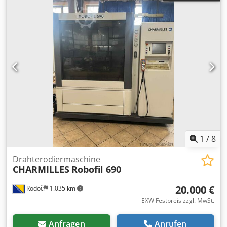
1
/
8
Drahterodiermaschine
CHARMILLES
Robofil 690
20.000 €
Rodoč
1.035 km
EXW Festpreis zzgl. MwSt.
Anfragen
Anrufen