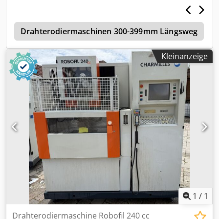
220 mm U 350 mm V 220 mm Millenium Steuerung
Baujahr 2003
e
Drahterodiermaschinen 300-399mm Längsweg
Kleinanzeige
1
/
1
Drahterodiermaschine Robofil 240 cc