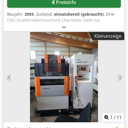
Preisinfo
Baujahr:
2003
, Zustand:
einsatzbereit (gebraucht)
, Eine
CNC-Drahterodiermaschine Charmilles steht zur
Verfügung. Verfahrweg X/Y/Z: 340mm/220mm/220mm,
Verfahrweg U/V: 350mm/220mm, max. Konikwinkel: +/-30°,
Kleinanzeige
max. Konikhöhe: 220mm, max. Werkstückdimensionen
X/Y/Z: 1100mm/550mm/220mm, max. Werkstückgewicht:
750kg, Tischdimensionen X/Y: 680mm/450mm.
Maschinendimensionen X/Y/Z: 2050mm/2050mm/2000mm,
Gewicht: ca. 3250kg, Betriebsstunden: 97916h.
Dokumentation vorhanden. Eine Besichtigung vor Ort ist
möglich. Dedoy R Dtcopfx Ag Dowa
1
/
11