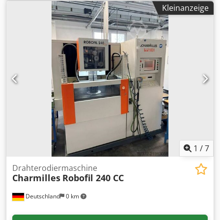
Drahtdurchmesser 0,1-0,3 mm Automatische
Kleinanzeige
Wiedereinfädelung Wasserbad Betriebsstunden18950 Std
Verfahrwege X 350 mm Y 220 mm Z 220 mm U 350 mm
Dodpfx Aewzyvheg Dowa V 220 mm Millenium Steuerung
Baujahr 2005
1
/
7
Drahterodiermaschine
Charmilles
Robofil 240 CC
Deutschland
0 km