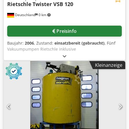
Rietschle
Twister VSB 120
Deutschland
0 km
Preisinfo
Baujahr:
2006
, Zustand:
einsatzbereit (gebraucht)
, Fünf
Vakuumpumpen Rietschle inklusive
Vakuumpumpenstände, Schaltschrank und Zubehör
stehen zur Verfügung. 1-2) Trockenlaufende Schrauben-
Kleinanzeige
Vakuumpumpe Rietschle Twister VSB 120, Baujahr: 2006,
Verwendungszweck: kontinuierliche Destillation,
Ansaugdruck: ca. 100mbar, Gegendruck: Atmosphäre,
Saugvermögen: ca. 60m³/h, max. Ansaugtemperatur: 60°C.
3-5) Drei weitere Vakuumpumpen, Baujahr: 2003. Die
Pumpen werden über einen gemeinsamen Schaltschrank
gesteuert. Dokumentation vorhanden. Eine Besichtigung
vor Ort ist möglich. Dodpfxewg E Dzs Af Tskr