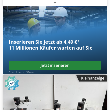
gewartet. Dkedewv Rfpjpfx Af Ter
Inserieren Sie jetzt ab 4,49 €
*
11 Millionen
Käufer warten auf Sie
Jetzt inserieren
*pro Inserat/Monat
Kleinanzeige