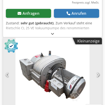
Festpreis zzgl. MwSt.
Anfragen
Anrufen
Zustand:
sehr gut (gebraucht)
, Zum Verkauf steht eine
Rietschle CL 25 VE Vakuumpumpe des renommierten
deutschen Herstellers Rietschle. Das Gerät ist für die
Erzeugung von Unterdruck in Maschinen,
Kleinanzeige
Produktionslinien sowie Greifersystemen und
Vakuumtischen konzipiert. Die Pumpe ist mit einem
Ölbehälter mit Füllstandsanzeige und einem elektrischen
Antrieb ausgestattet. Die robuste Konstruktion garantiert
eine lange Lebensdauer und einen zuverlässigen Betrieb.
Der optische Zustand entspricht den Fotos – normale
Gebrauchsspuren. Technische Daten Hersteller: Rietschle
Modell: CL 25 VE Seriennummer: 325202 Herstellungsland:
Westdeutschland Förderleistung: 25 m³/h Drehzahl: 1400
U/min Maximaler Unterdruck: ≥ 90 % Motorleistung: 1,1 kW
(1,5 PS) Spannungsversorgung: 380/220 V Frequenz: 50 Hz
Schutzart: IP44 Isolationsklasse: B Anwendungsbereich Die
Pumpe findet unter anderem Anwendung in: CNC-