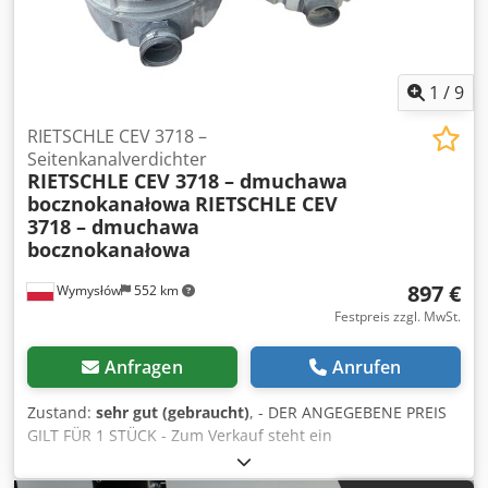
1
/
9
RIETSCHLE CEV 3718 –
Seitenkanalverdichter
RIETSCHLE CEV 3718 – dmuchawa
bocznokanałowa
RIETSCHLE CEV
3718 – dmuchawa
bocznokanałowa
897 €
Wymysłów
552 km
Festpreis zzgl. MwSt.
Anfragen
Anrufen
Zustand:
sehr gut (gebraucht)
, - DER ANGEGEBENE PREIS
GILT FÜR 1 STÜCK - Zum Verkauf steht ein
Seitenkanalverdichter RIETSCHLE CEV 3718. Die Geräte
werden in der Industrie verwendet als: Luftgebläse