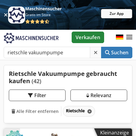
Maschinensucher
Zur App
Gratis im Store
Verkaufen
Suchen
Rietschle Vakuumpumpe gebraucht
kaufen
(42)
Filter
Relevanz
Rietschle
Alle Filter entfernen
Kleinanzeige