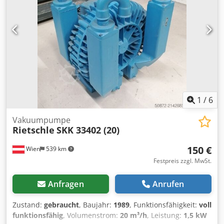
1
/
6
Vakuumpumpe
Rietschle
SKK 33402 (20)
150 €
Wien
539 km
Festpreis zzgl. MwSt.
Anfragen
Anrufen
Zustand:
gebraucht
, Baujahr:
1989
, Funktionsfähigkeit:
voll
funktionsfähig
, Volumenstrom:
20 m³/h
, Leistung:
1,5 kW