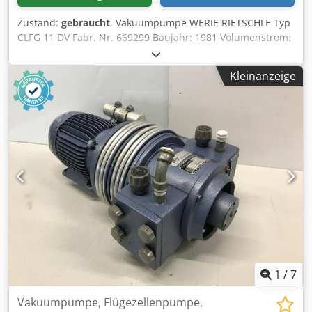
Zustand:
gebraucht
, Vakuumpumpe WERIE RIETSCHLE Typ
CLFG 11 DV Fabr. Nr. 669299 Baujahr: 1981 Volumenstrom:
10 m3/h Unterdruck: 0,95 bar Dsdpfsykaunox Af Tskr
Kesselgröße: 40 Liter Motorleistung: 0,37 kW
Kleinanzeige
Motordrehzahl: 1450 U/min. Netzanschluß: 380 Volt, 50 Hz
Abmessung L x B x H: 850 x 650 x 350 mm Gewicht: 60 kg
1
/
7
Vakuumpumpe, Flügezellenpumpe,