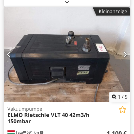
(2,04 PS)
, Rietschle Seitenkanalverdichter Leistung 1,5kW
Fördervolumen 20m³/h 400V/50Hz Gelegenheit zu Top
Kleinanzeige
Preis!! Dkjdpjyq Rzljfx Af Tsr
1
/
5
Vakuumpumpe
ELMO Rietschle VLT 40 42m3/h
150mbar
1.100 €
Tata
691 km