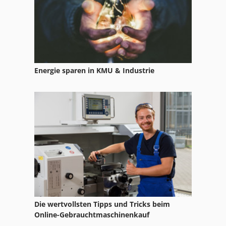
Leybold Ruvac Pumpe
Pfeiffer Pumpen
Rietschle
Energie sparen in KMU & Industrie
Rietschle Pumpen
Rietschle Verdichter
Schraubenvakuumpumpe
Scroll Vakuumpumpe
Siemens Vakuumpumpe
Trockenlaufende Vakuumpumpe
Turbomolekularpumpe
Die wertvollsten Tipps und Tricks beim
Online-Gebrauchtmaschinenkauf
Vakuum