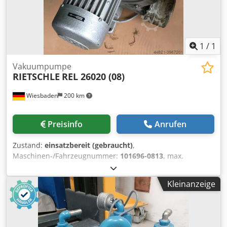
1
/
1
Vakuumpumpe
RIETSCHLE
REL 26020 (08)
Wiesbaden
200 km
Preisinfo
Anrufen
Zustand:
einsatzbereit (gebraucht)
,
Maschinen-/Fahrzeugnummer:
101696-0813
, max.
Unterdruck: + 13,0 - 18,5 mbar Fördermenge max.: 390/360
m³/h Antriebsmotor: 400 V, 2700 Upm, 0,2 kW Dkjdpfx Afed
Kleinanzeige
Hcibo Ter Ansaug- bzw. Absaugstutzen-Ø: 100 mm
Platzbedarf: 400 x 380 x 420 mm