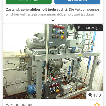
Zustand:
generalüberholt (gebraucht)
, Die Vakuumpumpe
wird bei Auftragseingang generalüberholt und ist dann
einsatzbereit. Djdpfx Afext Ephe Tjkr Wir empfehlen den
Einbau nur durch geschultes Personal vorzunehmen.
Kleinanzeige
Adaptionsmaterial auf Anfrage erhältlich. Ölfüllung: M-VAC
150 Lieferzeit: ca. 8 Wochen Technische Daten: trockene
Klauen-Vakuumpumpen Motornennleistung: 5,5/6,5 kW
(50/60 Hz) Motornenndrehzahl: 2900/3500 min-1 (50/60 Hz)
Enddruck: 150 hPa (mbar) (50/60 Hz) Enddruck
Dauereinsatz: 150 hPa (mbar) (50/60 Hz)
Nennsaugvermögen: 290/345 m³/h (50/60 Hz) Der auf den
Bildern gezeigte Filter ist nicht im Lieferumfang, kann aber
optional bestellt werden. Zwischenverkauf vorbehalten!
Dieses Angebot gilt nur für Kunden innerhalb von
Deutschland und in europäischen Ländern!
1
/
3
Vakuumpumpe