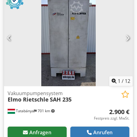
1
/
12
Vakuumpumpensystem
Elmo Rietschle
SAH 235
2.900 €
Tatabánya
701 km
Festpreis zzgl. MwSt.
Anfragen
Anrufen