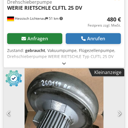
Drehschieberpumpe
WERIE RIETSCHLE
CLFTL 25 DV
480 €
Hessisch Lichtenau
51 km
Festpreis zzgl. MwSt.
Anfragen
Anrufen
Zustand:
gebraucht
, Vakuumpumpe, Flügezellenpumpe,
Drehschieberpumpe WERIE RIETSCHLE Typ CLFTL 25 DV
Dkedpfxexciwnj Af Tor Geräte. Nr. 481579 Förderleistung:
25 m3/h Unterdruck:: - 0,6 bar (bei Probelauf - 0,66 bar)
Kleinanzeige
Vakuum: 60% Motordrehzahl: 1400 U/min. Motorleistung:
1,4 kW Netzanschluß:: 220 Volt, 50 Hz -
Trockenläuferpumpe ohne Ölschmierung -
Gewindeanschluß für die Saug- und Druckleitung 1/2"
Platzbedarf L x B x H: 600 x 360 x 270 mm Gewicht: 50 kg
guter Zustand