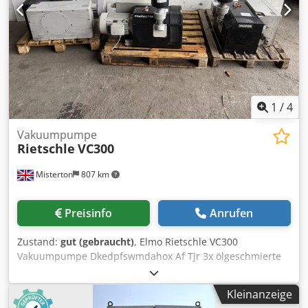
1
/
4
Vakuumpumpe
Rietschle
VC300
Misterton
807 km
Preisinfo
Anrufen
Zustand:
gut (gebraucht)
, Elmo Rietschle VC300
Vakuumpumpe Dkedpfswmdahox Af Tjr 3x ölgeschmierte
Elmo Rietschle Drehschieberpumpen, 5,5 kW, 300 m³/h
Förderleistung
Kleinanzeige