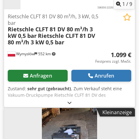
Maschinen, Holzbearbeitungsmaschinen,
1
/
9
Verpackungsanlagen, Vakuumtischen, Vakuumgreifern,
Vakuumförderanlagen, Laborgeräten, Technologieanlagen.
Rietschle CLFT 81 DV 80 m³/h, 3 kW, 0,5
Vorteile robuste, deutsche Konstruktion, hohe
bar
Rietschle CLFT 81 DV 80 m³/h 3
Förderleistung von 25 m³/h, langlebige, ölgeschmierte
kW 0,5 bar
Rietschle CLFT 81 DV
Flügelzellenpumpe, Ölstandsanzeige zur einfachen
80 m³/h 3 kW 0,5 bar
Überwachung des Betriebs, Dedezi Hf Aopfx Af Tjkr
einfache Montage und Anschliessung.
1.099 €
Wymysłów
552 km
Festpreis zzgl. MwSt.
Anfragen
Anrufen
Zustand:
sehr gut (gebraucht)
, Zum Verkauf steht eine
Vakuum-Druckpumpe Rietschle CLFT 81 DV des
renommierten deutschen Herstellers. Es handelt sich um
eine trockenlaufende Drehschieberpumpe, die für die
Kleinanzeige
gleichzeitige Erzeugung von Vakuum und Druckluft
ausgelegt ist. Die Pumpe findet Anwendung in
Verpackungsmaschinen, Druckmaschinen,
Holzbearbeitungsmaschinen, CNC-Anlagen,