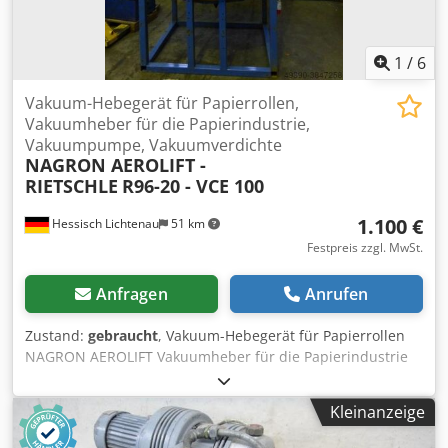
1
/
6
Vakuum-Hebegerät für Papierrollen,
Vakuumheber für die Papierindustrie,
Vakuumpumpe, Vakuumverdichte
NAGRON AEROLIFT -
RIETSCHLE
R96-20 - VCE 100
1.100 €
Hessisch Lichtenau
51 km
Festpreis zzgl. MwSt.
Anfragen
Anrufen
Zustand:
gebraucht
, Vakuum-Hebegerät für Papierrollen
NAGRON AEROLIFT Vakuumheber für die Papierindustrie
Woudenberg Holland Typ R96-20 Fabr. Nr. 9745 Baujahr
1999 Traglast 2000 kg Zentrierdorn Ø 90 mm Saugfläche
Kleinanzeige
Aussendurchmesser 850 mm (plus Dichtung) Saugfläche
Innendurchmesser 250 mm (minus Dichtung)