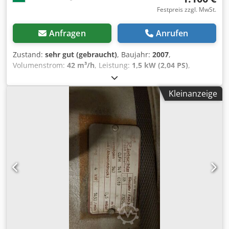
Festpreis zzgl. MwSt.
Anfragen
Anrufen
Zustand:
sehr gut (gebraucht)
, Baujahr:
2007
,
Volumenstrom:
42 m³/h
, Leistung:
1,5 kW (2,04 PS)
,
Rietschle VLT 40 Vakuumpumpe 42m3/h 150mbar Dodpfx
Asrhwprsf Tokr ELMO Rietschle Vakuumpumpe PICO
Kleinanzeige
40m3/h zu verkaufen Baujahr 2007 Netzspannung:
230/400 V 50 Hz 5,2/3 A IP55 Gesamt: 1,5 kW
Geschwindigkeit: 1420 U/min Gewicht: 52 kg Luftlieferung:
42/50 m3/h