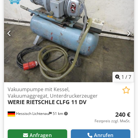
Dichtungsbreite 50 mm Saugfläche 0,5 m2 Unterdruck min.
-800 mbar Saugvermögen ca. 100 m³/h pro Vakuumpumpe
Motorleistung 2x 2,2 kW Netzanschluß 400 Volt, 50 Hz - 2
Stück Rietschle Vakuumverdichter, Typ VCE 100
Abmessung Ø x H 1600 x 2250 mm Höhe mit Zentrierdorn
2500 mm Gesamthöhe im Transportgestell 2950 mm
Dedpfx Afsdzqc Is Tskr Eigengewicht 2,5 ton.
1
/
7
Vakuumpumpe mit Kessel,
Vakuumaggregat, Unterdruckerzeuger
WERIE RIETSCHLE
CLFG 11 DV
240 €
Hessisch Lichtenau
51 km
Festpreis zzgl. MwSt.
Anfragen
Anrufen