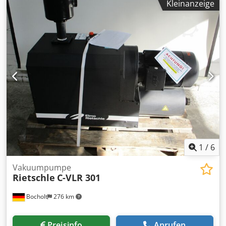
Kleinanzeige
Vakuumpumpen Pneumatische Förderung Verpackungs-
und Produktionssysteme Dedpfx Afjy Aautj Tokr Robuste
deutsche Konstruktion – hochwertiges
Industrieequipment. ⚙️ Technische Daten (vom
Typenschild): Modell: CEV 3718 DS2 Leistung: bis zu 480
m³/h Druck / Unterdruck: ca. ± 37 mbar / bis 50 mbar
Versorgungsspannung: 220–255 / 380–440 V
Leistungsaufnahme: ca. 1,1 – 1,3 kW Drehzahl: 2800 / 3440
U/min Schutzklasse: IP54 ✔️ Zustand gemäß den Fotos 🔍
Zustand: technisch einwandfreie Geräte normale
Gebrauchsspuren beschädigte obere Motorgehäuse
(Kunststoff) – auf den Bildern ersichtlich die
Beschädigungen beeinträchtigen die Funktion nicht
Verkauf genau wie abgebildet
1
/
6
Vakuumpumpe
Rietschle
C-VLR 301
Bocholt
276 km
Preisinfo
Anrufen