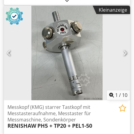
attraktiven Preis. Dreidimensionaler Vergleich mit einer
Kleinanzeige
Genauigkeit von zwei Mikrometern! Messvolumen: X- und
Y-Achse ø 300 mm – Z-Achse 150 mm. Auflösung: 0,0002
mm. Abtastrate (SP25): 1000 Punkte pro Sekunde.
Abtastgeschwindigkeit: 200 mm pro Sekunde. Maximale
Verfahrgeschwindigkeit: 500 mm pro Sekunde.
Betriebstemperatur: +5 bis +50 °C. Maximale
Leistungsaufnahme: 190 Watt. Maximales
Werkstückgewicht: 25 kg. Maschinengewicht: 25 kg. Höhe:
700 cm. Breite: 570 cm. Länge: 500 cm. Keine Druckluft
erforderlich. SP25 SM25-1. 6 x SH25 Tastplatten Wecksler
für 6 Taster. MODUS™ IM DMIS Software & Lizenzschlüssel.
Renishaw Steuerungs-PC, Monitor, Maus & Tastatur. (Auch
mit Polyworks steuerbar). Das Startgebot für die
angebotene Konfiguration liegt bei 5.000 €. Csdpfxey S
1
/
10
Dbco Acfeha
Messkopf (KMG) starrer Tastkopf mit
Messtasteraufnahme, Messtaster für
Messmaschine, Sondenkörper
RENISHAW
PH5 + TP20 + PEL1-50