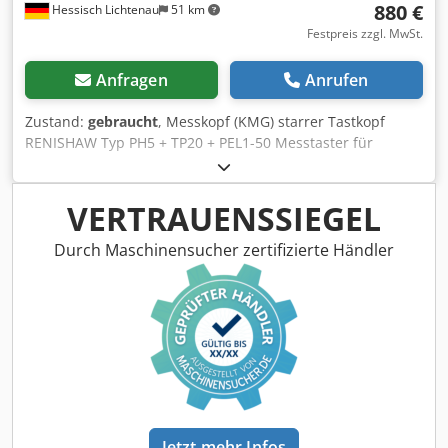
880 €
Hessisch Lichtenau
51 km
Festpreis zzgl. MwSt.
Anfragen
Anrufen
Zustand:
gebraucht
, Messkopf (KMG) starrer Tastkopf
RENISHAW Typ PH5 + TP20 + PEL1-50 Messtaster für
Messmaschine Serial: 77501 - A Messtasteraufnahme
Sondenkörper TP20 für Wechselmodule (Sondenmodule)
Verlängerung - Typ PEL 1, Länge 50 mm
VERTRAUENSSIEGEL
Sondenbefestigung M8-Gewinde Chjdpfxsrnagpj Acfsa
Kopfmontage mit MS-Schaft Ø 9,5 mm - Statusanzeige mit
Durch Maschinensucher zertifizierte Händler
2 LED - Kabelanschluss über 5-polige DIN 180° Buchse - 5
Gewindeanschlüsse M8 für Messtaster (4 Stück
Blindstopfen) Gesamtgewicht 280g gebraucht im guten
Zustand
Jetzt mehr Infos