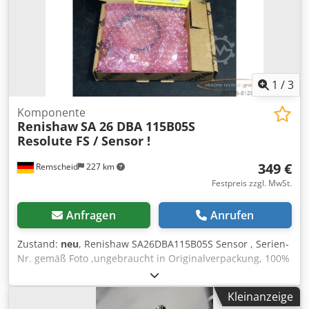
1
/
3
Komponente
Renishaw
SA 26 DBA 115B05S
Resolute FS / Sensor !
349 €
Remscheid
227 km
Festpreis zzgl. MwSt.
Anfragen
Anrufen
Zustand:
neu
, Renishaw SA26DBA115B05S Sensor , Serien-
Nr. gemäß Foto ,ungebraucht in Originalverpackung, 100%
funktionsfähig, Lieferumfang gem. Fotos Chsdpfx Acei Ecm
Tsfea
Kleinanzeige