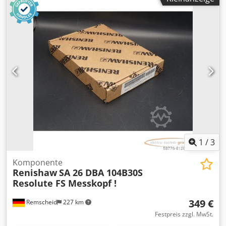
wurde sehr wenig genutzt. Dieses ist Baujahr 2022 . das
Gerät hat eine Genauigkeit bzw. Abweichung von 1nm , die
Software gehört natürlich zum Angebot. bei weiteren
Fragen stehe ich gerne zur Verfügung Chjdpfx
Aezrgvmscfoa
1
/
3
Komponente
Renishaw
SA 26 DBA 104B30S
Resolute FS Messkopf !
349 €
Remscheid
227 km
Festpreis zzgl. MwSt.