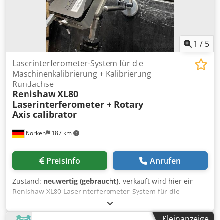
1
/
5
Laserinterferometer-System für die
Maschinenkalibrierung + Kalibrierung
Rundachse
Renishaw
XL80
Laserinterferometer + Rotary
Axis calibrator
Norken
187 km
Preisinfo
Anrufen
Zustand:
neuwertig (gebraucht)
, verkauft wird hier ein
Renishaw XL80 Laserinterferometer-System für die
Maschinenkalibrierung für Linear und Rundachsen in sehr
gutem Zustand. das Messgerät ist voll funktionsbereit und
Kleinanzeige