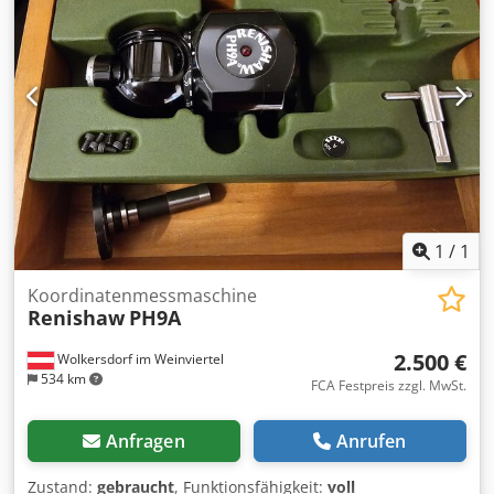
1
/
1
Koordinatenmessmaschine
Renishaw
PH9A
2.500 €
Wolkersdorf im Weinviertel
534 km
FCA Festpreis zzgl. MwSt.
Anfragen
Anrufen
Zustand:
gebraucht
, Funktionsfähigkeit:
voll