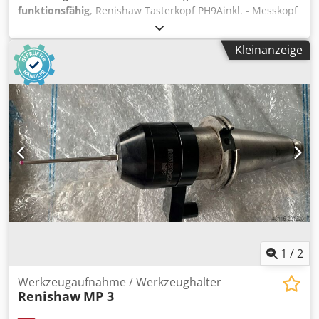
funktionsfähig
, Renishaw Tasterkopf PH9Ainkl. - Messkopf
PH9A auf Wunsch - PAA1 oder andere - Steuerung PHC9 -
Handbedieneinheit PHD9 Cedpfx Aewpq E Ajcfoha
Kleinanzeige
Optional: Messtaster TP 2, 20, 200
1
/
2
Werkzeugaufnahme / Werkzeughalter
Renishaw
MP 3