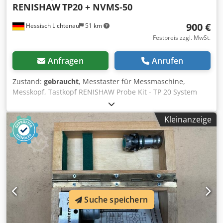
RENISHAW
TP20 + NVMS-50
900 €
Hessisch Lichtenau
51 km
Festpreis zzgl. MwSt.
Anfragen
Anrufen
Zustand:
gebraucht
, Messtaster für Messmaschine,
Messkopf, Tastkopf RENISHAW Probe Kit - TP 20 System
Enthalten sind: 1x Sterntaster mit Gewinde M2 (5x Taststift
M2 mit Rubinkugel Ø 2mm; Länge 15mm; Stern Ø 38mm;
Kleinanzeige
1x 6-Wege Tastkopf = Sondenmodul TP 20 (6-Wege) 1x
Verlängerung 50mm, Probe Extension NVMS-50 (mit 2x
Montageschlüssel) in original Kunststoff
Aufbewahrungsbox gebraucht im guten Zustand Chjdpfx
Astpkybecfsa
Suche speichern