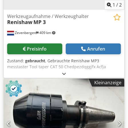
1
/
2
Werkzeugaufnahme / Werkzeughalter
Renishaw
MP 3
Zevenbergen
409 km
Preisinfo
Anrufen
Zustand:
gebraucht
, Gebrauchte Renishaw MP3
messtaster Tool taper CAT 50 Chedpezdqggjfx Acfja
Kleinanzeige