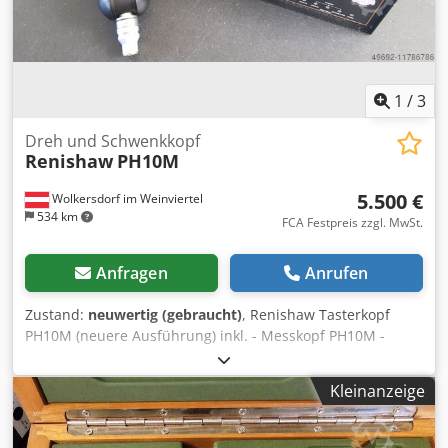
1
/
3
Dreh und Schwenkkopf
Renishaw
PH10M
5.500 €
Wolkersdorf im Weinviertel
534 km
FCA Festpreis zzgl. MwSt.
Anfragen
Anrufen
Zustand:
neuwertig (gebraucht)
, Renishaw Tasterkopf
PH10M (neuere Ausführung) inkl. - Messkopf PH10M -
Steuerung PHC10-2 - Handbedieneinheit HCU1 - auf
Wunsch PAA1 oder andere Chjdsni Avcspfx Acfoa Optional:
Kleinanzeige
Messtaster TP 2, 20, 200, TP7 oder SP25M (SP600)