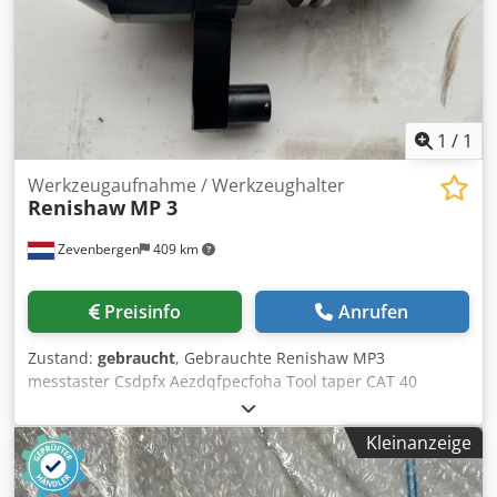
1
/
1
Werkzeugaufnahme / Werkzeughalter
Renishaw
MP 3
Zevenbergen
409 km
Preisinfo
Anrufen
Zustand:
gebraucht
, Gebrauchte Renishaw MP3
messtaster Csdpfx Aezdqfpecfoha Tool taper CAT 40
Kleinanzeige