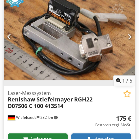
185/140/H90 mm -Gewicht: 1,5 kg
Elektrische Daten Versorgungsspannung: 230 V AC
Frequenz: 50 / 60 Hz Leistungsaufnahme: ca. 1 kW
Abmessungen (ca.) Gesamthöhe: ca. 1.900 mm Stellfläche /
Durchmesser: ca. 1.200 mm Gewicht (ca.) 130 kg Zustand:
gebraucht / used Lieferumfang: (Siehe Bild) Renishaw
Equator™ 500 Messsystem Controller / Industrie-PC
Monitor Tastatur und Maus Grundgestell Zubehör wie auf
den Fotos abgebildet (Änderungen und Irrtümer in den
technischen Daten, Angaben sind vorbehalten!) Weitere
Fragen können wir gerne am Telefon für Sie beantworten.
1
/
6
Laser-Messsystem
Renishaw Stiefelmayer
RGH22
D07S06 C 100 413514
175 €
Wiefelstede
282 km
Festpreis zzgl. MwSt.