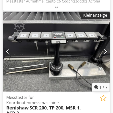
Messtaster Aufnahme: Capto C6 Codpfxszdqdxs Acfoha
Kleinanzeige
1
/
7
Messtaster für
Koordinatenmessmaschine
Renishaw
SCR 200, TP 200, MSR 1,
ACR 3