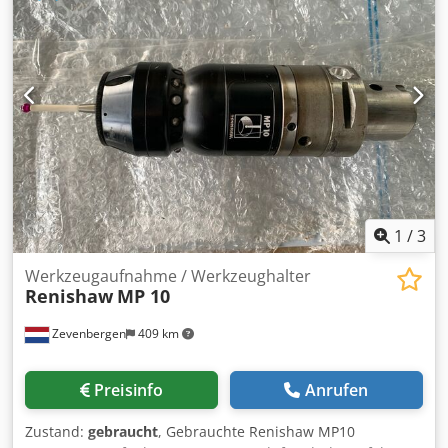
1
/
3
Werkzeugaufnahme / Werkzeughalter
Renishaw
MP 10
Zevenbergen
409 km
Preisinfo
Anrufen
Zustand:
gebraucht
, Gebrauchte Renishaw MP10