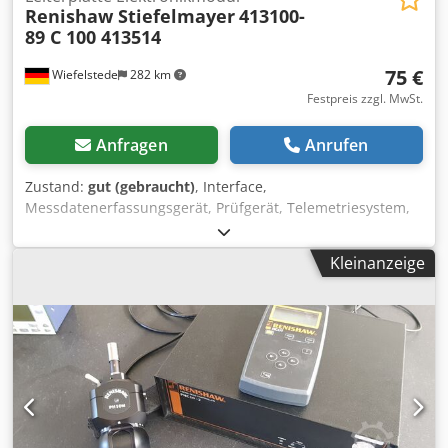
Renishaw Stiefelmayer
413100-
89 C 100 413514
75 €
Wiefelstede
282 km
Festpreis zzgl. MwSt.
Anfragen
Anrufen
Zustand:
gut (gebraucht)
, Interface,
Messdatenerfassungsgerät, Prüfgerät, Telemetriesystem,
Probe Interface, Leiterplatte Elektronikmodul -Hersteller:
Stiefelmayer, Leiterplatte aus Koordinatenmessmaschiene
Kleinanzeige
Stiefelmayer C 100 413514 -Typ: 413100-89 Chjdjw S E
Euopfx Acfsa -Abmessungen: 115/80/H55 mm -Gewicht: 0,2
kg