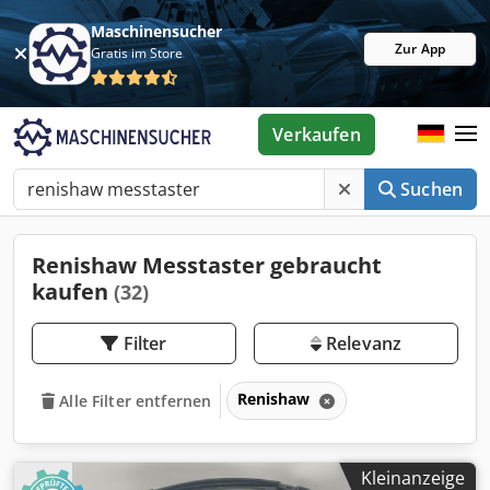
Maschinensucher
Zur App
Gratis im Store
Verkaufen
Suchen
Renishaw Messtaster gebraucht
kaufen
(32)
Filter
Relevanz
Renishaw
Alle Filter entfernen
Kleinanzeige