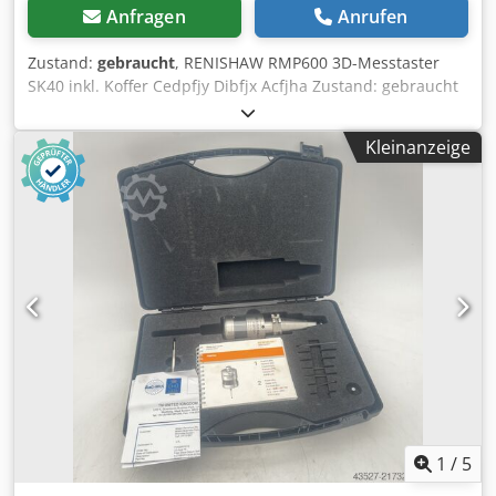
Anfragen
Anrufen
Zustand:
gebraucht
, RENISHAW RMP600 3D-Messtaster
SK40 inkl. Koffer Cedpfjy Dibfjx Acfjha Zustand: gebraucht
(funktionsfähig)
Kleinanzeige
1
/
5