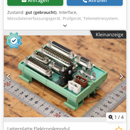
Anfragen
Anrufen
Zustand:
gut (gebraucht)
, Interface,
Messdatenerfassungsgerät, Prüfgerät, Telemetriesystem,
Probe Interface, Laser-Messsystem -Hersteller: Renishaw,
Laser-Messsystem aus Koordinatenmessmaschiene
Kleinanzeige
Stiefelmayer C 100 413514 -Typ: RGH22 D07S06 -
Abmessungen: 130/90/H45 mm -Gewicht: 0,2 kg Cjdpjw S E
E Iefx Acfeha
1
/
4
Leiterplatte Elektronikmodul