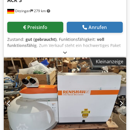
Ditzingen
279 km
Preisinfo
Anrufen
Zustand:
gut (gebraucht)
, Funktionsfähigkeit:
voll
funktionsfähig
, Zum Verkauf steht ein hochwertiges Paket
an originalen Messtastern und Tasterwechselsystemen
des Qualitätsherstellers Renishaw. Die Komponenten
Kleinanzeige
stammen aus einer Modernisierung und eignen sich ideal
zur Erweiterung oder als Ersatzteile für Ihre
Koordinatenmessmaschine. Lieferumfang & Details zu den
Modellen: -Renishaw TP200 (Messtaster): Kompakter,
hochpräziser schaltender Messtaster mit
Dehnungsmesstreifen-Technologie. Perfekt für
Formmessungen und extrem wiederholgenau. - Renishaw
SCR200 (Tasterwechselmagazin): Automatisches
Wechselmagazin für den TP200-Messtaster. Ermöglicht
den schnellen und geschützten Wechsel von bis zu 6
Tastermodulen. - Renishaw ACR3 (Autojoint-