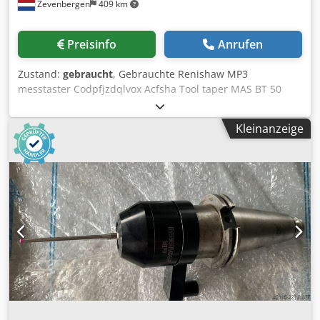
Zevenbergen
409 km
Preisinfo
Anrufen
Zustand:
gebraucht
, Gebrauchte Renishaw MP3
messtaster Codpfjzdqlvox Acfsha Tool taper MAS BT 50
Kleinanzeige