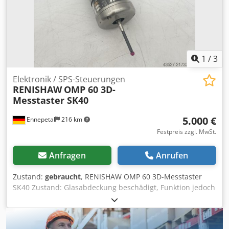
1
/
3
Elektronik / SPS-Steuerungen
RENISHAW
OMP 60 3D-
Messtaster SK40
5.000 €
Ennepetal
216 km
Festpreis zzgl. MwSt.
Anfragen
Anrufen
Zustand:
gebraucht
, RENISHAW OMP 60 3D-Messtaster
SK40 Zustand: Glasabdeckung beschädigt, Funktion jedoch
nicht beeinträchtigt. Cjdpfx Ajy Dia Iecfsha