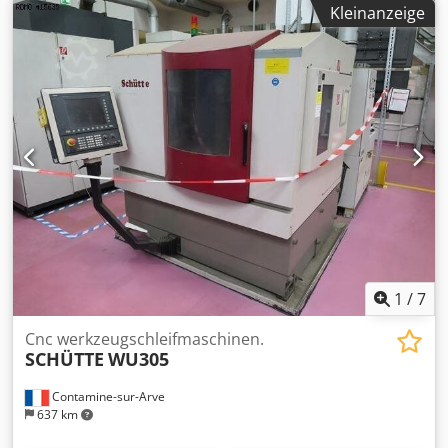
Kleinanzeige
[Grad] SCHLEIFSCHEIBE-HALTER SPINDELTSOCK VERTIKAL -
C Achse : 225 [Grad] - Winkelauflösung : 0.0002 [Grad] -
Spindeldrehzahl : 12.000 [Upm] - Werkzeug Typ : HSK-50E -
Spindelantriebleistung : 15 [kW] STÜCKHALTER
SPINDELSTOCK - Drehzahlbereich (Drehachse) : [Upm] -
Drehzahlbereich (Universal-Drehachse) : [Upm] -
Winkelauflösung : 0.0001 [Grad] ELEKTRISCHE
VERSORGUNG - Versorgungsspannung : 400 [V] GEWICHT
UND ABMESSUNGEN - Platzbedarf : 1980 x 1750 [mm] -
Maschinenhöhe : 1960 [mm] - Maschinengewicht : 2800
[kg] ZUBEHÖR - Steuerung : SIEMENS SINUMERIK 840D -
Automatisches Be- und Entladesystem mit 50 Positionen
Credpfx Afjwwa Dksusf
1
/
7
Cnc werkzeugschleifmaschinen.
SCHÜTTE
WU305
Contamine-sur-Arve
637 km