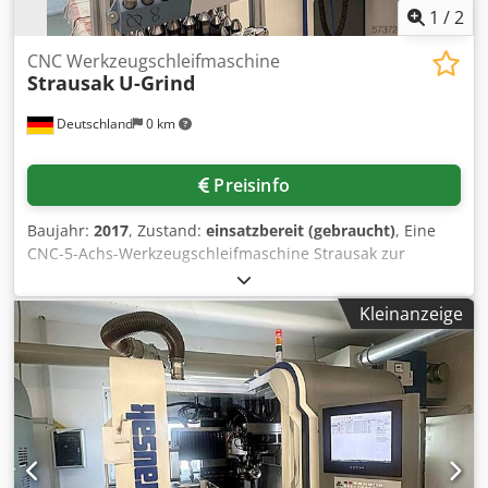
1
/
2
CNC Werkzeugschleifmaschine
Strausak
U-Grind
Deutschland
0 km
Preisinfo
Baujahr:
2017
, Zustand:
einsatzbereit (gebraucht)
, Eine
CNC-5-Achs-Werkzeugschleifmaschine Strausak zur
Fertigung und zum Nachschärfen von Vollhartmetall-, HSS-
und Sonderwerkzeugen steht zur Verfügung. Verfahrweg
Kleinanzeige
X/Y/Z: 420mm/250mm/485mm, B-Achse: 340°, C-Achse:
360°, Eilgang X/Y/Z: 15m/min, max. Werkzeugdurchmesser
Neufertigung/Nachschärfen: 32mm/150mm, max.
Werkzeuglänge: 500mm, max. Schneidenlänge: 300mm,
Werkzeugaufnahme: HSK63F/SK50, Drehzahl: 12000U/min,
Werkzeugplätze: 6. Maschinendimensionen X/Y/Z: ca.
2250mm/2200mm/2200mm, Gewicht: ca. 4350kg.
Dokumentation vorhanden. Eine Besichtigung vor Ort ist