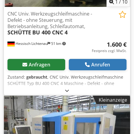
1
/
10
CNC Univ. Werkzeugschleifmaschine -
Defekt - ohne Steuerung, mit
Betriebsanleitung, Schleifautomat,
SCHÜTTE
BU 400 CNC 4
1.600 €
Hessisch Lichtenau
51 km
Festpreis zzgl. MwSt.
Anfragen
Anrufen
Zustand:
gebraucht
, CNC Univ. Werkzeugschleifmaschine
SCHÜTTE Typ BU 400 CNC 4 Maschine - Defekt - ohne
Steuerung Maschine nicht betriebsbereit - elektrisch ohne
Funktion - ohne CNC Steuerung Fabr. Nr: Baujahr 1990 4-
Kleinanzeige
Achsen (X, Y, Z und R) Tisch-Aufspannfläche 1300 x 250
mm Spitzenweite 700 mm Spitzenhöhe 155 mm
Schleiflänge (X-Achse) max. 400 mm Csdpfjd Rmcmsx
Afuorf Schleifbreite (Y-Achse) max. 260 mm
Schleifspindeldrehzahl max. 6000 U/min.
Schleifspindelantrieb 3 kW Netzanschluß 380 Volt, 50 Hz,