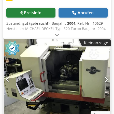
Preisinfo
Anrufen
Zustand:
gut (gebraucht)
, Baujahr:
2004
, Ref.-Nr.: 10629
Hersteller: MICHAEL DECKEL Typ: S20 Turbo Baujahr: 2004
Steuerungsart: CNC-Steuerung Lagerort: Halberstadt
Ursprungsland: Germany Werkstückdurchmesser: 250 mm
Kleinanzeige
Max. Schleiflänge: 340 mm Csdpfxozc D Ehs Afujrf Max.
Werkstückgewicht: 50 kg Schleifscheibendurchmesser
(max.): 150 mm Drehzahl: 8000 U/min Werkstückaufnahme:
SK 50 Zusatzinformationen: Maschine kann unter Strom
besichtigt werden.