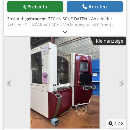
Preisinfo
Anrufen
Zustand:
gebraucht
, TECHNISCHE DATEN - Anzahl der
Achsen : 5 LINEAR ACHSEN - Verfahrweg X : 400 [mm] -
Verfahrweg Y : 250 [mm] - Verfahrweg Z : 250 [mm] -
Eilganggeschwindigkeit : 24 [m/min] - Auflösung : 0.0001
Kleinanzeige
[Grad] SCHLEIFSCHEIBE-HALTER SPINDELTSOCK VERTIKAL -
C Achse : 225 [Grad] - Winkelauflösung : 0.0002 [Grad] -
Spindeldrehzahl : 12.000 [Upm] - Werkzeug Typ : HSK-50E -
Spindelantriebleistung : 15 [kW] STÜCKHALTER
SPINDELSTOCK - Drehzahlbereich (Drehachse) : [Upm] -
Drehzahlbereich (Universal-Drehachse) : [Upm] -
Winkelauflösung : 0.0001 [Grad] ELEKTRISCHE
VERSORGUNG - Versorgungsspannung : 400 [V] GEWICHT
UND ABMESSUNGEN - Platzbedarf : 2.050 x 2.100 [mm] -
Maschinenhöhe : 1.960 [mm] - Maschinengewicht : 2800
[kg] Csdpfx Afowwa Ddouerf ZUBEHÖR - Steuerung :
SIEMENS SINUMERIK 840D - Kühlmittelbehalter mit Pumpe
* mit Kühlmittelkühlung - Ölnebelabsaugung : ABSOLENT
ODR 2000
1
/
8