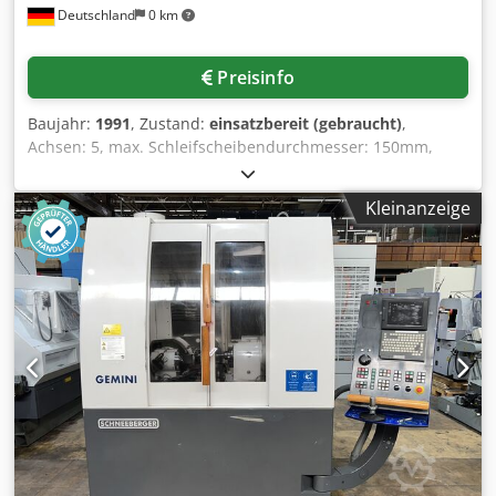
Deutschland
0 km
Schleifspindelaufnahme: HSK-50 Max.
Schleifscheibendrehzahl: 10.000 min⁻¹ Leistung
Schleifspindelmotor: 15 kW Max.
Preisinfo
Schleifscheibendurchmesser: 250 mm Gewicht: 8.100 kg
INBEGRIFFENE AUSSTATTUNG: x1 Schleifscheibenwechsler
Baujahr:
1991
, Zustand:
einsatzbereit (gebraucht)
,
mit 8 Positionen x1 FANUC 6-Achs-Roboter, Typ LR Mate
Achsen: 5, max. Schleifscheibendurchmesser: 150mm,
200iC 5L x3 HEIDENHAIN Glasmaßstäbe auf allen X-, Y- und
Spindeldrehzahl: 9000U/min, Werkstückspindeldrehzahl:
Z-Achsen Maschine kann nach Terminvereinbarung unter
1500U/min, Klemmspindeldrehzahl: 13000U/min,
Strom besichtigt werden. Preis auf Anfrage, Verladung auf
Kleinanzeige
Verfahrweg X/Y/Z: 200mm/190mm/150mm,
LKW inklusive. Weltweiter Versand möglich. Alle Angaben
Werkzeugaufnahme: HSK-50. Maschinendimensionen
erfolgen nach bestem Wissen, eine Gewähr für die
X/Y/Z: ca. 1700mm/1400mm/1800mm, Steuerung: NumRoto
Richtigkeit wird jedoch nicht übernommen. Maschine
1060. Steuerung defekt. Inklusive Kühlmittelpumpe und
eignet sich zum Schärfen von Werkzeugen wie Fräsern,
Kühlmittelbecken, Schleifscheibensatz mit 12x
Gewindebohrern und Bohrern. Vergleichbar mit
Aufnahmen. Dokumentation vorhanden. Eine Besichtigung
namhaften Herstellern wie Blohm, Elb, Ewag, Favretto,
vor Ort ist möglich. Crjdovu Dfbspfx Afuof
Fenix, GER, Jones & Shipman, Jung, Karstens, NUMAFFUT,
Okamoto, Okuma, Saacke, SMP, Studer, Vollmer und
Walter. Es lohnt sich ebenfalls, Zylinderschleifmaschinen,
Flachschleifmaschinen, Drehmaschinen,
Bearbeitungszentren und Fräsmaschinen in Betracht zu
ziehen.