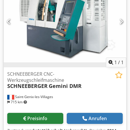
Tjfusf
1
/
1
SCHNEEBERGER CNC-
Werkzeugschleifmaschine
SCHNEEBERGER
Gemini DMR
Saint-Genix-les-Villages
715 km
Preisinfo
Anrufen