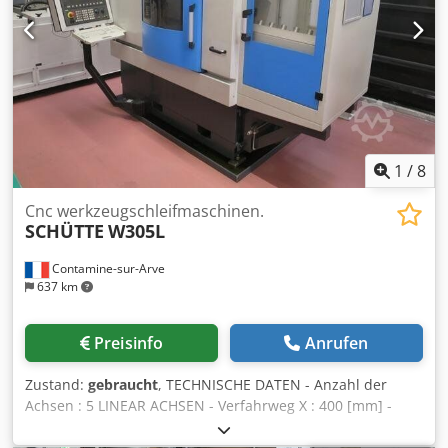
25 Amp. - CNC Steuerung demontiert Platzebdarf L x B x H
3800 x 2400 x 2300 mm Gewicht 3000 kg Maschine nicht
Funktionstüchtig, CNC Steuerung fehlt. mechanisch im
guten Zustand, Ideal für Steuerungsumrüstung
Ersatzteilspender oder Wiederaufbau mit neuer Steuerung
1
/
8
Cnc werkzeugschleifmaschinen.
SCHÜTTE
W305L
Contamine-sur-Arve
637 km
Preisinfo
Anrufen
Zustand:
gebraucht
, TECHNISCHE DATEN - Anzahl der
Achsen : 5 LINEAR ACHSEN - Verfahrweg X : 400 [mm] -
Verfahrweg Y : 250 [mm] - Verfahrweg Z : 250 [mm] -
Eilganggeschwindigkeit : 24 [m/min] - Auflösung : 0.0001