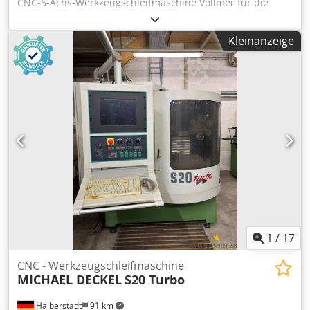
CNC-5-Achs-Werkzeugschleifmaschine Vollmer für die
Bearbeitung von rotationssymmetrischen Vollhartmetall-
Werkzeugen, Fräsern und Bohrern steht zur Verfügung.
Kleinanzeige
Schleifscheibenaufnahme: HSK50, max.
Werkstückdurchmesser: 50mm, max. Werkstücklänge:
265mm, max. Schleiflänge: 200mm, max.
Schleifscheibendurchmesser: 150mm, Verfahrweg X/Y/Z:
350mm/450mm/500mm. Maschinendimensionen X/Y/Z: ca.
2200mm/2200mm/2800mm, Gewicht: ca. 4900kg.
Dokumentation vorhanden. Eine Besichtigung vor Ort ist
möglich. Crjdpfx Afjzg Irrjuof
1
/
17
CNC - Werkzeugschleifmaschine
MICHAEL DECKEL
S20 Turbo
Halberstadt
91 km