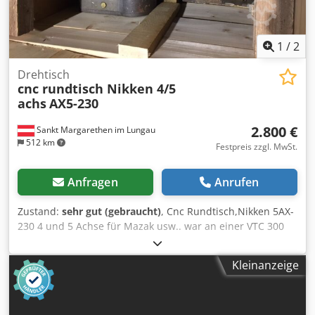
1
/
2
Drehtisch
cnc rundtisch Nikken 4/5
achs
AX5-230
2.800 €
Sankt Margarethen im Lungau
512 km
Festpreis zzgl. MwSt.
Anfragen
Anrufen
Zustand:
sehr gut (gebraucht)
, Cnc Rundtisch,Nikken 5AX-
230 4 und 5 Achse für Mazak usw.. war an einer VTC 300
angebaut, wegen Neumaschine 5 achs nun abzugeben,
Csdjp U Umkopfx Afusrf
Kleinanzeige