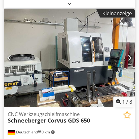
Werkzeugschleifmaschine WALTER zur Herstellung und
zum Nachschärfen von rotationssymmetrischen
Kleinanzeige
Zerspanungswerkzeugen wie Bohrern, Fräsern, Reibahlen
und Sonderwerkzeugen. Verfahrwege X/Y/Z:
400mm/250mm/580mm, Schwenkbereich C-Achse: +/-200°,
A-Achse: 360°, Eilgang X/Y/Z: max. 15m/min, Auflösung der
Linearachsen: 0,0001mm, Spitzenhöhenbereich: 130mm-
165mm, max. Werkstückdurchmesser: 190mm,
Werkstückaufnahme: ISO 50, Spindelmotorleistung: 4,4kW,
Schleifspindeldrehzahl: 6000U/min, Spindeldurchmesser:
70mm, max. Schleifscheibendurchmesser: 200mm,
Steuerung: WALTER HMC 400. Gesamtmaße X/Y/Z: ca.
1420mm/2010mm/2150mm, Gewicht: ca. 3100kg. Eine
Besichtigung vor Ort ist möglich. Cjdpfx Afszpa Scoujrf
1
/
8
CNC Werkzeugschleifmaschine
Schneeberger
Corvus GDS 650
Deutschland
0 km