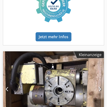
QUICK CNC UA 481 CNC-Holzbearbeitungszentrum zu
kaufen. Kontaktieren Sie uns für weitere Informationen
über diese Maschine. • Zustand: Neu • Stromanschluss:
380 V, 3-phasig • Spindel: HSD, 9 kW, HSK F63 • Steuerung:
NC Studio (deutschsprachig) • Werkzeugwechsler: Linear,
10 Werkzeuge • Antriebe: Yaskawa-Servomotoren • Tisch:
Doppellagiger Vakuumtisch, 6 Zonen Zusätzliche
Jetzt mehr Infos
Ausrüstung Cedpfxex E Efvj Afujrf • Vakuumsystem: 2
Becker Vakuumpumpen, 250 m³/h
Kleinanzeige