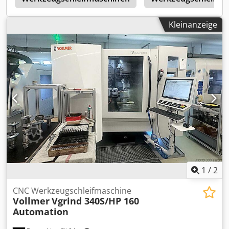
272. Maschinendimensionen X/Y/Z: ca.
2650mm/2800mm/2200mm, Gewicht: ca. 5550kg,
Kleinanzeige
Steuerung: Vollmer. Inklusive automatischem
Werkstückmagazin HP160. Dokumentation vorhanden. Eine
Besichtigung vor Ort ist möglich. Cjdpfezg Ir Esx Afusrf
1
/
2
CNC Werkzeugschleifmaschine
Vollmer
Vgrind 340S/HP 160
Automation