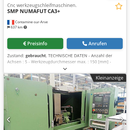
Cnc werkzeugschleifmaschinen.
SMP NUMAFUT
CA3+
Contamine-sur-Arve
637 km
Preisinfo
Anrufen
Zustand:
gebraucht
, TECHNISCHE DATEN - Anzahl der
Achsen : 5 - Werkzeugdurchmesser max. : 150 [mm] -
Werkzeuglänge max. in manual Mode : 300 [mm] -
Werkzeuglänge max. in auto Mode : 140 [mm] -
Kleinanzeige
Werkzeuggewicht max. : 25 [kg] WERKSTÜCKKOPF (A-
Achse) - Anhängen : SA 50 - Weg X/Z : 360 / 300 [mm] - Weg
Achse A : 360 [°] - Drehzahl max. : 800 [Upm] SCHLEIFKOPF
(B-Achse) - Anhängen : HSK-E40 - Weg Y : 200 [mm] - Weg
Achse B : -30 / +180 [°] - Schleifscheibe Durchmesser : 125
[mm] - Drehzahl max. : 20.000 [Upm] - Spindelleistung : 7
[kW] SCHLEIFSCHEIBEN MAGAZIN - Positionen : 4
WERKZEUG MAGAZIN - Typ : mit SCHUNK Spannsystem,
durch die linear Achsen Crsdeuhbzuspfx Afuef -