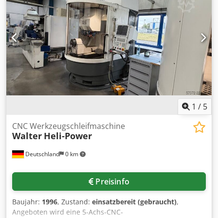
1
/
5
CNC Werkzeugschleifmaschine
Walter
Heli-Power
Deutschland
0 km
Preisinfo
Baujahr:
1996
, Zustand:
einsatzbereit (gebraucht)
,
Angeboten wird eine 5-Achs-CNC-