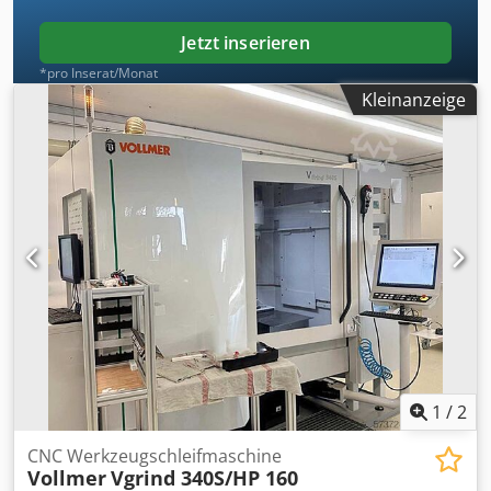
Jetzt inserieren
*pro Inserat/Monat
Kleinanzeige
1
/
2
CNC Werkzeugschleifmaschine
Vollmer
Vgrind 340S/HP 160