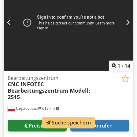
1
/
14
Bearbeitungszentrum
CNC INFOTEC
Bearbeitungszentrum
Modell:
2515
Częstochowa
612 km
Suche speichern
Preisinfo
Anrufen