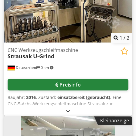
möglich. Cjdpozg Itijfx Afuorf
1
/
2
CNC Werkzeugschleifmaschine
Strausak
U-Grind
Deutschland
0 km
Preisinfo
Baujahr:
2016
, Zustand:
einsatzbereit (gebraucht)
, Eine
CNC-5-Achs-Werkzeugschleifmaschine Strausak zur
Fertigung und zum Nachschärfen von Vollhartmetall-, HSS-
und Sonderwerkzeugen steht zur Verfügung. Verfahrweg
Kleinanzeige
X/Y/Z: 420mm/250mm/485mm, B-Achse: 340°, C-Achse:
360°, Eilgang X/Y/Z: 15m/min, max. Werkzeugdurchmesser
Neufertigung/Nachschärfen: 32mm/150mm, max.