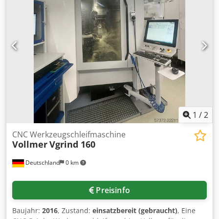
Werkzeuglänge: 500mm, max. Schneidenlänge: 300mm,
Werkzeugaufnahme: HSK63F/SK50, Drehzahl: 12000U/min,
Werkzeugplätze: 6. Maschinendimensionen X/Y/Z: ca.
2250mm/2200mm/2200mm, Gewicht: ca. 4350kg.
Dokumentation vorhanden. Eine Besichtigung vor Ort ist
möglich. Codpfxezg Itpj Afusrf
1
/
2
CNC Werkzeugschleifmaschine
Vollmer
Vgrind 160
Deutschland
0 km
Preisinfo
Baujahr:
2016
, Zustand:
einsatzbereit (gebraucht)
, Eine