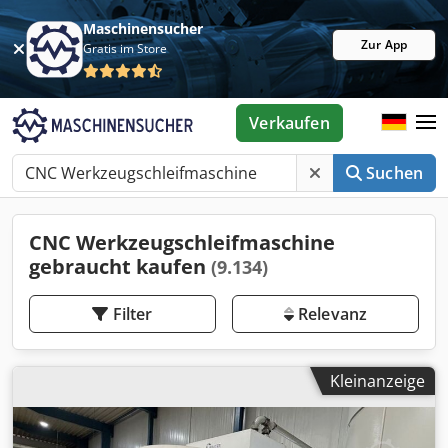
Maschinensucher
Zur App
Gratis im Store
Verkaufen
Suchen
CNC Werkzeugschleifmaschine
gebraucht kaufen
(9.134)
Filter
Relevanz
Kleinanzeige