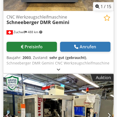
1
/
15
CNC Werkzeugschleifmaschine
Schneeberger
DMR Gemini
Zuchwil
488 km
Preisinfo
Anrufen
Baujahr:
2003
, Zustand:
sehr gut (gebraucht)
,
Schneeberger DMR Gemini CNC Werkzeugschleifmaschine
TECHNISCHE DATEN Steuerung: GE Fanuc 160, 5-Achsen
simultan Software: Schneeberger Quinto Messsystem X,Y
Auktion
und Z-Achse: 0,1 μm A-Achse: 0,0001° C-Achse: 0,0001°
Schleifkopf Leistung: 15 kW Drehzahl: 50 – 10`000 U/Min
Spindelnase: HSK 50 Max. Scheibendurchmesser: 250 mm
Max. Schleifscheibenanzahl: 6 Linearachsen Codpfxsmqni
Ao Afusrf X-Achse, Verfahrweg: 380 mm
Vorschubgeschwindigkeit: 20`000 mm/min Auflösung:
0,0001 mm Übersetzung: 1 : 1 Leistung: 1,0 kW / 3 Nm Y-