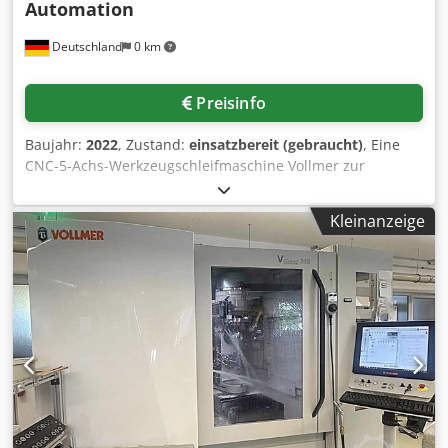
Automation
Deutschland
0 km
Preisinfo
Baujahr:
2022
, Zustand:
einsatzbereit (gebraucht)
, Eine
CNC-5-Achs-Werkzeugschleifmaschine Vollmer zur
Komplettbearbeitung von Vollhartmetall-
Rotationswerkzeugen steht zur Verfügung.
Kleinanzeige
Werkzeugaufnahme: HSK50, Werkzeugplätze: 8, max.
Werkstücklänge: 340mm, max.
Schleifscheibendurchmesser: 150mm, Verfahrweg X/Y/Z:
330mm/450mm/500mm, Werkstückmagazin:
Palettenmagazin, Werkstückkapazität: 272.
Maschinendimensionen X/Y/Z: ca.
2650mm/2800mm/2200mm, Gewicht: ca. 5550kg,
Steuerung: Vollmer. Inklusive automatischem
Werkstückmagazin HP160. Dokumentation vorhanden. Eine
Besichtigung vor Ort ist möglich. Cedpezg Itcjfx Afuorf