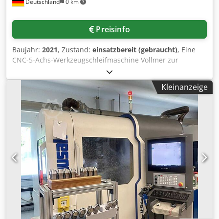
Deutschland
0 km
Preisinfo
Baujahr:
2021
, Zustand:
einsatzbereit (gebraucht)
, Eine
CNC-5-Achs-Werkzeugschleifmaschine Vollmer zur
Komplettbearbeitung von Vollhartmetall-
Rotationswerkzeugen steht zur Verfügung.
Kleinanzeige
Werkzeugaufnahme: HSK50, Werkzeugplätze: 8, max.
Werkstücklänge: 340mm, max.
Schleifscheibendurchmesser: 150mm, Verfahrweg X/Y/Z:
330mm/450mm/500mm, Werkstückmagazin:
Palettenmagazin, Werkstückkapazität: 272.
Maschinendimensionen X/Y/Z: ca.
2650mm/2800mm/2200mm, Gewicht: ca. 5550kg,
Steuerung: Vollmer. Inklusive automatischem
Werkstückmagazin HP160. Dokumentation vorhanden. Eine
Besichtigung vor Ort ist möglich. Cedpfx Aezg Ir Sefusrf