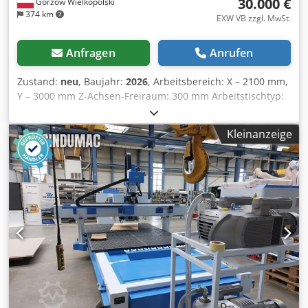
30.000 €
Gorzów Wielkopolski
374 km
EXW VB zzgl. MwSt.
Anfragen
Anrufen
Zustand:
neu
, Baujahr:
2026
, Arbeitsbereich: X – 2100 mm,
Y – 3000 mm Z-Achsen-Freiraum: 300 mm Arbeitstischtyp:
Hybrid (Vakuum + mechanische Schienen) Anzahl der
Vakuumsegmente: 6 Maximale Arbeitsgeschwindigkeit im
Kleinanzeige
Langsamfahrmodus: bis zu 40 m/min Maximale
Arbeitsgeschwindigkeit: bis zu 25 m/min
Programmauflösung: 0,01 mm Mechanische Auflösung:
0,04 mm 9-kW-Elektrospindel, 24.000 U/min mit
Vollkeramiklagern Becker VTLF 2.250 Vakuumpumpe
Antrieb: Leadshine AC-Servoantriebe mit 1500 W Leistung
und hohem Haltemoment (doppelt auf der Y-Achse)
Antriebsübertragung: Hochpräzise NIDEC SHIMPO
Planetengetriebe Antriebssystem: 30-mm-PMI-
Linearführungen und -Schlitten mit spiralförmigen
Führungsleisten für maximale Kontaktfläche Credpszr D
Nwjfx Afuof Schmiersystem für Führungen: Automatisch