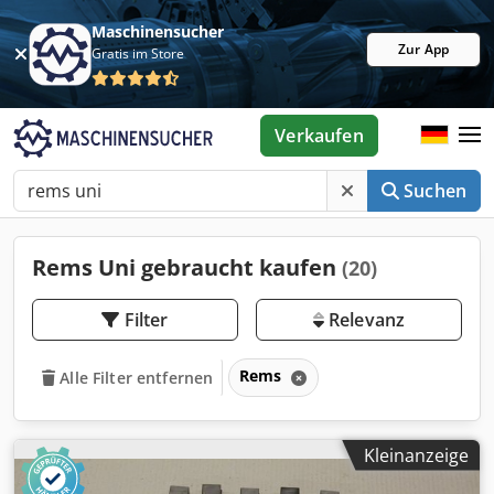
Maschinensucher
Zur App
Gratis im Store
Verkaufen
Suchen
Rems Uni gebraucht kaufen
(20)
Filter
Relevanz
Rems
Alle Filter entfernen
Kleinanzeige