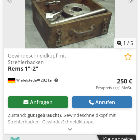
1
/
5
Gewindeschneidkopf mit
Strehlerbacken
Rems
1"-2"
250 €
Wiefelstede
282 km
Festpreis zzgl. MwSt.
Anfragen
Anrufen
Zustand:
gut (gebraucht)
, Gewindeschneidkopf mit
Strehlerbacken, Gewinde-Schneidkluppe,
Gewindeschneidmaschine, Rohrgewinde-Schneide -Zoll
Gewinde: 1" - 2" Zoll Dsdpfx Aob A Nixeccekr -
Kleinanzeige