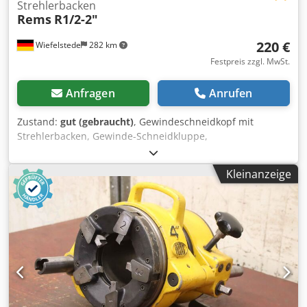
Strehlerbacken
Rems
R1/2-2"
220 €
Wiefelstede
282 km
Festpreis zzgl. MwSt.
Anfragen
Anrufen
Zustand:
gut (gebraucht)
, Gewindeschneidkopf mit
Strehlerbacken, Gewinde-Schneidkluppe,
Gewindeschneidmaschine, Rohrgewinde-Schneide -Zoll
Gewinde: 1/2"- 2" Zoll Dedpsb A N Uqefx Accjkr -Verpackt:
Kleinanzeige
im Kontakt -Gewicht: 15 kg