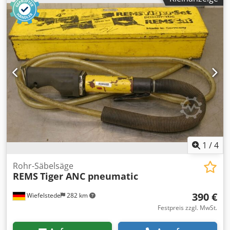
Transportkiste -Gewicht: 17 kg
1
/
4
Rohr-Säbelsäge
REMS
Tiger ANC pneumatic
390 €
Wiefelstede
282 km
Festpreis zzgl. MwSt.