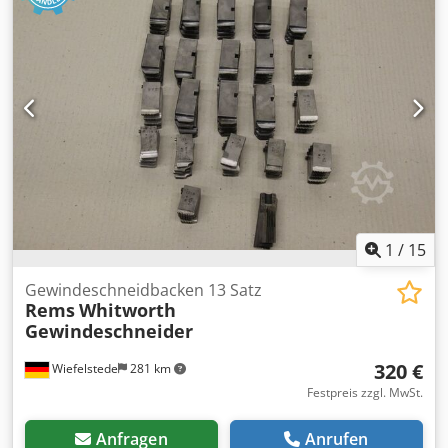
1
/
15
Gewindeschneidbacken 13 Satz
Rems
Whitworth
Gewindeschneider
320 €
Wiefelstede
281 km
Festpreis zzgl. MwSt.
Anfragen
Anrufen