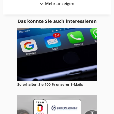
Mehr anzeigen
Rehm Rd 280
Rehm Rp 462
Das könnte Sie auch interessieren
Rema
Rema B 13
Rema Bandschleifmaschinen
Rema Bohrmaschine
Rema Dp 15
Rema Ds 12 200
So erhalten Sie 100 % unserer E-Mails
Rema Poliermaschine
Rema Schleifbock
Rema Schleifmaschine