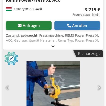
Rems
Power-Press XL ACC
3.715 €
Tatabánya
701 km
Festpreis zzgl. MwSt.
Anfragen
Anrufen
Zustand:
gebraucht
, Pressmaschine, REMS Power-Press XL
ACC, Gebrauchtgerät Hersteller: Rems Typ: Power-Press XL
ACC Dkodpsxlp T Iofx Accor Pressbereich: Ø 10 – 108 mm
(bis 110 mm) Presskraft: 32 kN Motor: 450 W
Kleinanzeige
Universalmotor Stromversorgung: 230 V oder 110 V, 50–60
Hz Gewicht: ca. 5,5 kg Abmessungen (H x B x T): 800 x 335 x
230 mm Kabellänge: 2900 mm Zubehör: über 400 REMS-
Pressbackentypen, Adapter für Fremdhersteller
Zusätzliche Merkmale: - Automatischer Rücklauf
(Automatic Circuit Control – ACC) - Drehbarer
Pressbackenhalter mit automatischer Verriegelung -
Kompatibel mit Pressbacken anderer Hersteller - Schnelles
Verpressen, z.B. Geberit Mapress Edelstahl Ø 108 mm
Verbindung in 15 Sekunden Pressbacken: 76,1; 88,9; 108
mm