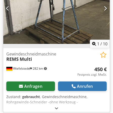
1
/
10
Gewindeschneidmaschine
REMS
Multi
450 €
Wiefelstede
282 km
Festpreis zzgl. MwSt.
Anfragen
Anrufen
Zustand:
gebraucht
, Gewindeschneidmaschine,
Rohrgewinde-Schneider -ohne Werkzeug -
Betriebsspannung: 220 Volt Dedpfjfyh Ebsx Accskr -
Abmessungen: 830/530/H1080 mm -Gewicht: 64 Kg