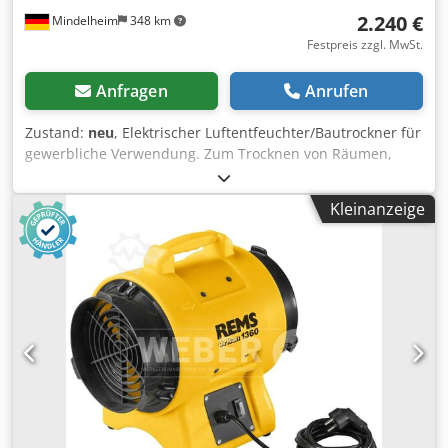
2.240 €
Mindelheim
348 km
Festpreis zzgl. MwSt.
Anfragen
Anrufen
Zustand:
neu
, Elektrischer Luftentfeuchter/Bautrockner für
gewerbliche Verwendung. Zum Trocknen von Räumen,
zum Entfeuchten von Kellerräumen u. a. und zum
Trocknen von z. B. Beton, Mauerwerk, Putz, Estrich.
Kleinanzeige
Kälteaggregat mit Rotationskolbenverdichter und
Kondensatormotor 230 V, 50 Hz, 1200 W, mit
automatischem Heißgas-Abtausystem, für Dauerbetrieb.
Sehr leiser Lauf. Entfeuchtungsleistung max. 80 l/24 h,
Luftmenge max. 850 m3/h. Elektronische Steuereinheit mit
beleuchtetem 3"" Display und Memory-Funktion.
Elektronischer Hygrostat, Betriebsstundenzähler,
Stromverbrauchszähler. Luftfilter. Im stabilen
Stahlblechgehäuse auf fahrbarem Stahlrohrgestell mit
großen Laufrädern. Im Karton. Dkedpfouy Thmsx Accor
Kondensatbehälter nicht inkludiert (s. Zubehör
untenstehend!) Entfeuchtungsleistung: ≤ 80l/24h