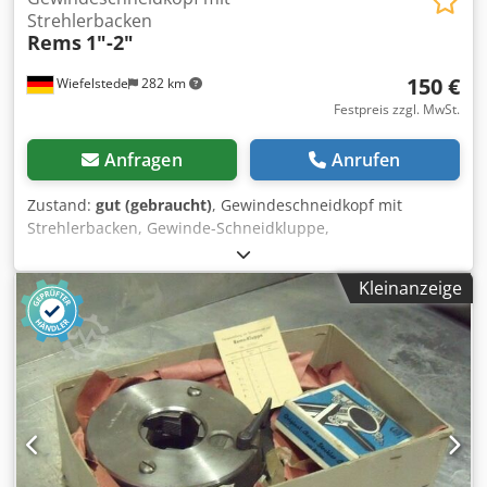
Strehlerbacken
Rems
1"-2"
150 €
Wiefelstede
282 km
Festpreis zzgl. MwSt.
Anfragen
Anrufen
Zustand:
gut (gebraucht)
, Gewindeschneidkopf mit
Strehlerbacken, Gewinde-Schneidkluppe,
Gewindeschneidmaschine, Rohrgewinde-Schneide Dkedob
A Raajpfx Accer -Zoll Gewinde: 1"-2" Zoll -Gewicht: 1,5 kg
Kleinanzeige