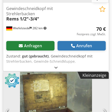
Gewindeschneidkopf mit
Strehlerbacken
Rems
1/2"-3/4"
70 €
Wiefelstede
282 km
Festpreis zzgl. MwSt.
Anfragen
Anrufen
Zustand:
gut (gebraucht)
, Gewindeschneidkopf mit
Strehlerbacken, Gewinde-Schneidkluppe,
Gewindeschneidmaschine, Rohrgewinde-Schneide Djdpfjb
A Rabex Accjkr -Zoll Gewinde: 1/2"-3/4" Zoll -Gewicht: 4,5
Kleinanzeige
kg