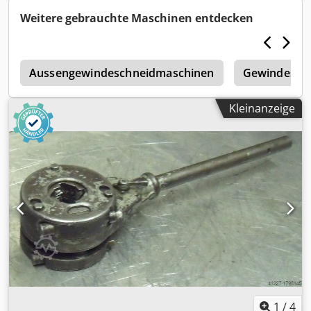
Weitere gebrauchte Maschinen entdecken
r
Aussengewindeschneidmaschinen
Gewindesch
Kleinanzeige
1
/
4