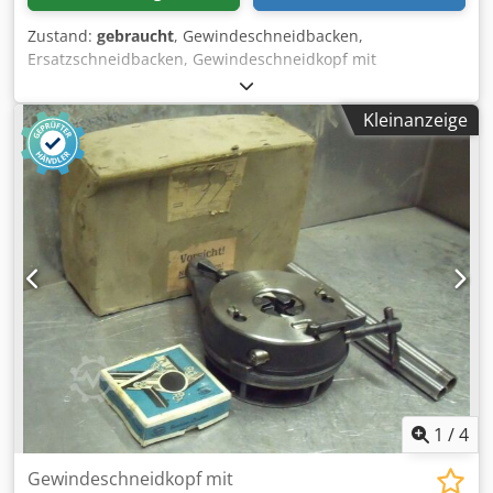
Zustand:
gebraucht
, Gewindeschneidbacken,
Ersatzschneidbacken, Gewindeschneidkopf mit
Strehlerbacken, Gewinde-Schneidkluppe,
Gewindeschneidmaschine, Rohrgewinde-Schneider -
Kleinanzeige
verschiedene: Gewindeschneidgrößen Dsdpfxsd Aay Do
Accjkr -Preis: komplett -Gewicht: 12 kg
1
/
4
Gewindeschneidkopf mit