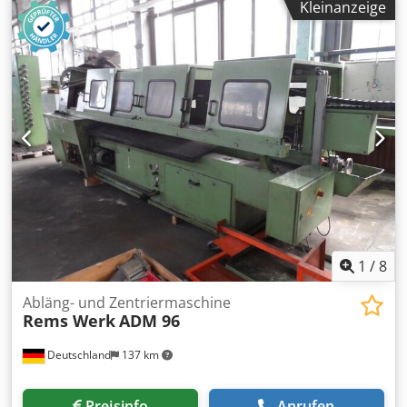
Kleinanzeige
Festzelten, Veranstaltungshallen. Zur Unterstützung des
Luftaustausches in feuchten, muffigen Kellerräumen.
Speziell auch zur Beschleunigung der Trocknung von z.B.
Beton, Mauerwerk, Putz, Estrich. Kondensatormotor 230V,
50Hz, 145W, für Dauerbetrieb. Sehr leiser Lauf. Luftmenge
1740/2050m³/h. Im stabilen Kunststoffgehäuse. Im Karton.
Dksdpfstty Nnex Accjr Luftmenge: 2050 m³/g Motor: 230 V,
50 Hz, 145 W
1
/
8
Abläng- und Zentriermaschine
Rems Werk
ADM 96
Deutschland
137 km
Preisinfo
Anrufen