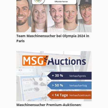
Rems
Rems Combi
Rems Gigant
Rems Tornado
Team Maschinensucher bei Olympia 2024 in
Paris
Rems Unimat
Rems Unimat 75
Rexon Rdm
Rlu 210
Spm 113
Maschinensucher Premium-Auktionen: