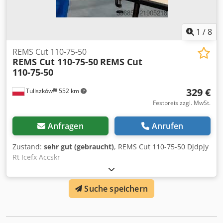
1
/
8
REMS Cut 110-75-50
REMS Cut 110-75-50
REMS Cut
110-75-50
329 €
Tuliszków
552 km
Festpreis zzgl. MwSt.
Anfragen
Anrufen
Zustand:
sehr gut (gebraucht)
, REMS Cut 110-75-50 Djdpjy
Rt Icefx Accskr
Suche speichern