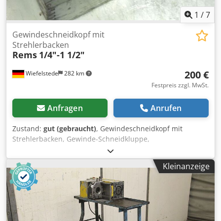
1
/
7
Gewindeschneidkopf mit
Strehlerbacken
Rems
1/4"-1 1/2"
200 €
Wiefelstede
282 km
Festpreis zzgl. MwSt.
Anfragen
Anrufen
Zustand:
gut (gebraucht)
, Gewindeschneidkopf mit
Strehlerbacken, Gewinde-Schneidkluppe,
Gewindeschneidmaschine, Rohrgewinde-Schneide
Dkodpfxob A Racj Accor -Zoll Gewinde: 1/4"-1 1/2" Zoll -
Kleinanzeige
Gewicht: 14,5 kg