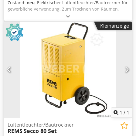
Zustand:
neu
, Elektrischer Luftentfeuchter/Bautrockner für
gewerbliche Verwendung. Zum Trocknen von Räumen,
zum Entfeuchten von Kellerräumen u. a. und zum
Trocknen von z. B. Beton, Mauerwerk, Putz, Estrich.
Kleinanzeige
Kälteaggregat mit Rotationskolbenverdichter und
Kondensatormotor 230 V, 50 Hz, 900 W, mit elektronischer
Enteisung, für Dauerbetrieb. Sehr leiser Lauf.
Entfeuchtungsleistung max. 50 l/24 h, Luftmenge max. 265
m3/h. Elektronische Steuereinheit mit beleuchtetem
großflächigem Bedienfeld und Memory-Funktion.
Elektronischer Hygrostat. Luftfilter. Interner 7,7 l
Kondensatbehälter. Im stabilen Kunststoffgehäuse mit
Laufrollen. Im Karton. Dkodpfx Acstty Rascor
Entfeuchtungsleistung: ≤ 50 l/24 h Luftmenge: ≤ 265 m³/h
1
/
1
Luftentfeuchter/Bautrockner
REMS
Secco 80 Set