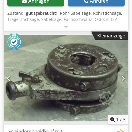
Anfragen
Anrufen
Zustand:
gut (gebraucht)
, Rohr-Säbelsäge, Rohrstichsäge,
Trägerstichsäge, Säbelsäge, Fuchsschwanz Dedocm D A
Repfx Accskr -Ideal für Sägearbeiten auch in nassen,
feuchten Räumen und Schächten überall dort, wo
Kleinanzeige
elektrische Säbelsägen nicht zugelassen sind -
Abgabeleistung: 1000 W -Stahlrohre: bis max. Ø 160 mm -
im Koffer -Anzahl: 4x Sägen vorhanden -Preis: pro Stück -
Abmessungen: 690/200/H120 mm -Gewicht: 8 kg
1
/
3
Gewindeschneidkopf mit