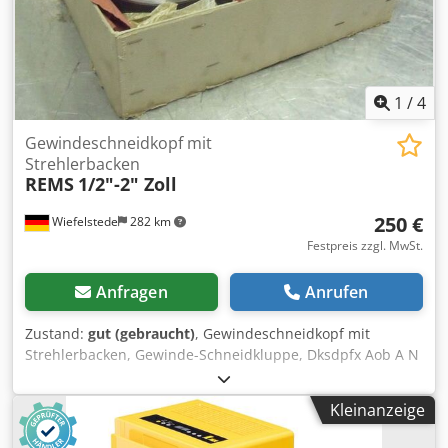
1
/
4
Gewindeschneidkopf mit
Strehlerbacken
REMS
1/2"-2" Zoll
250 €
Wiefelstede
282 km
Festpreis zzgl. MwSt.
Anfragen
Anrufen
Zustand:
gut (gebraucht)
, Gewindeschneidkopf mit
Strehlerbacken, Gewinde-Schneidkluppe, Dksdpfx Aob A N
I Neccsr Gewindeschneidmaschine, Rohrgewinde-
Schneider -Zoll Gewinde: 1/2"-2" Zoll -Gewicht: 15 kg
Kleinanzeige