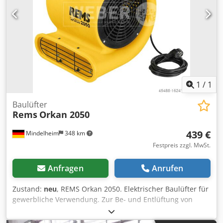
stabilen Kunststoffgehäuse. Im Karton. Dsdpfx Acjuyg
Utjcjkr Luftmenge: 1360 m³/h Leistung: 145 W
1
/
1
Baulüfter
Rems
Orkan 2050
439 €
Mindelheim
348 km
Festpreis zzgl. MwSt.
Anfragen
Anrufen
Zustand:
neu
, REMS Orkan 2050. Elektrischer Baulüfter für
gewerbliche Verwendung. Zur Be- und Entlüftung von
Räumen, Zwischenräumen, Schächten, Hohlräumen und
zur Belüftung und Windkühlung von Maschinen,