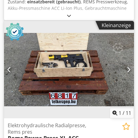
Zustand:
einsatzbereit (gebraucht)
, REMS Presswerkzeug,
Dodpfov T Truex Accekr - Speziell gehärtete und
Akku-Pressmaschine ACC Li-Ion Plus, Gebrauchtmaschine
bearbeitete Klinge garantiert leichtes Entgraten und
Hersteller: Rems Typ: ACC Li-Ion Plus Gesamtmaße: Breite:
außergewöhnlich lange Lebensdauer - Zwei Klingen für
520 mm Tiefe: 290 mm Höhe: 120 mm Dedpfxexl E Nfe
optimale Gratentfernung, insbesondere bei kleinen
Kleinanzeige
Accskr Wichtige Merkmale: Elektrohydraulischer Antrieb
Rohrdurchmessern
Presskraft: 32 kN Geeignet für Rohrpressfittings Ø 10–108
mm (in Einzelfällen bis 110 mm) Universalmotor: 1850 W
Akku: Li-Ion 14,4 V / 3,0 Ah (Li-Ion Plus Technologie)
Multifunktionselektronik: Sanftanlauf, Überlastschutz,
automatische Rückstellung (ACC) 360° drehbarer
Backenhalter Integriertes LED-Arbeitslicht Ergonomisches,
leichtes Design: ca. 4,3 kg Zustand: Gebraucht,
funktionsfähig. Zubehör: Akku, Ladegerät
1
/
11
Elektrohydraulische Radialpresse,
Rems pres