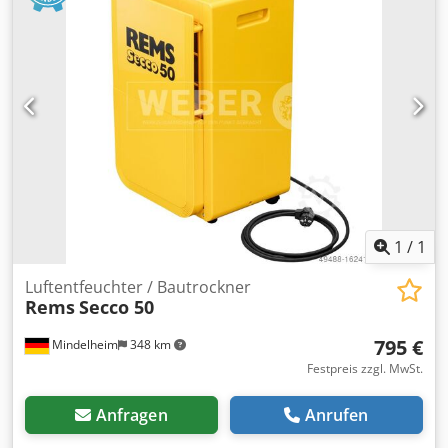
1
/
1
Luftentfeuchter / Bautrockner
Rems
Secco 50
795 €
Mindelheim
348 km
Festpreis zzgl. MwSt.
Anfragen
Anrufen