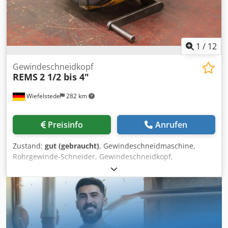
1
/
12
Gewindeschneidkopf
REMS
2 1/2 bis 4"
Wiefelstede
282 km
Preisinfo
Anrufen
Zustand:
gut (gebraucht)
, Gewindeschneidmaschine,
Rohrgewinde-Schneider, Gewindeschneidkopf,
Gewindeschneidfutter, Gewindefutte,
Gewindeschneidapparat -Hersteller: Rems,
Gewindeschneidkopf Dodpowq Nvijfx Accskr -Rohrgröße: 2
1/2 bis 4 Zoll -Spindelbohrung: Maße siehe Fotos -
Abmessungen: 410/400/H340 mm -Gewicht: 50 Kg