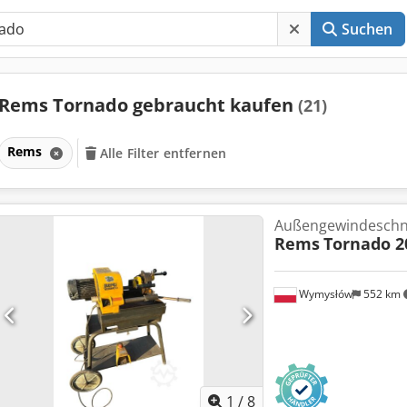
Suchen
Rems Tornado gebraucht kaufen
(21)
Rems
Alle Filter entfernen
Außengewindeschn
Rems
Tornado 2
Wymysłów
552 km
1
/
8