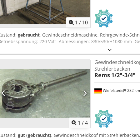
1
/
10
Zustand:
gebraucht
, Gewindeschneidmaschine, Rohrgewinde-Schne
Betriebsspannung: 220 Volt -Abmessungen: 830/530/H1080 mm -Gew
Gewindeschneidkop
Strehlerbacken
Rems
1/2"-3/4"
Wiefelstede
282 k
1
/
4
Zustand:
gut (gebraucht)
, Gewindeschneidkopf mit Strehlerbacken