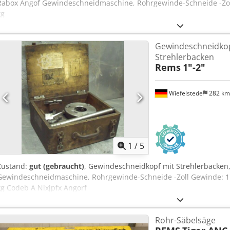
Rabox Angof Gewindeschneidmaschine, Rohrgewinde-Schneide -Zoll 
kg
Gewindeschneidkop
Strehlerbacken
Rems
1"-2"
Wiefelstede
282 k
1
/
5
Zustand:
gut (gebraucht)
, Gewindeschneidkopf mit Strehlerbacken
Gewindeschneidmaschine, Rohrgewinde-Schneide -Zoll Gewinde: 1" -
kg Codeb A Nixjpfx Angorf
Rohr-Säbelsäge