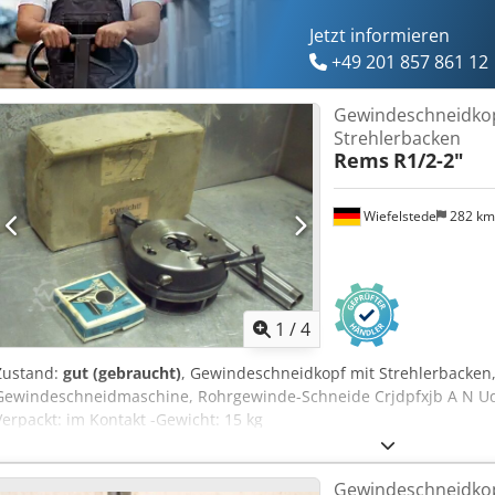
Jetzt informieren
+49 201 857 861 12
Gewindeschneidkop
Strehlerbacken
Rems
R1/2-2"
Wiefelstede
282 k
1
/
4
Zustand:
gut (gebraucht)
, Gewindeschneidkopf mit Strehlerbacken
Gewindeschneidmaschine, Rohrgewinde-Schneide Crjdpfxjb A N Uqs A
Verpackt: im Kontakt -Gewicht: 15 kg
Gewindeschneidko