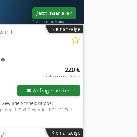
Jetzt inserieren
*pro Inserat/Monat
Kleinanzeige
f mit
m
220 €
Festpreis zzgl. MwSt.
Anfrage senden
, Gewinde-Schneidkluppe,
ngsf -Zoll Gewinde: 1/2"- 2" Zoll -
Kleinanzeige
pf