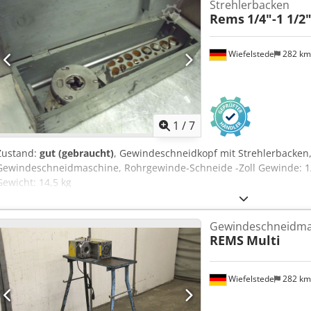
Strehlerbacken
Rems
1/4"-1 1/2
Wiefelstede
282 k
1
/
7
Zustand:
gut (gebraucht)
, Gewindeschneidkopf mit Strehlerbacken
Gewindeschneidmaschine, Rohrgewinde-Schneide -Zoll Gewinde: 1/4"
Gewicht: 14,5 kg
Gewindeschneidma
REMS
Multi
Wiefelstede
282 k