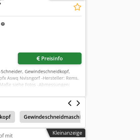
"
m
Preisinfo
Schneider, Gewindeschneidkopf,
x Aswq Nvisngorf -Hersteller: Rems,
: Maße siehe Fotos -Abmessungen:
kopf
Gewindeschneidmaschine
Strehlerbacken
Kleinanzeige
f mit