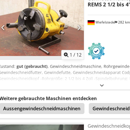
REMS
2 1/2 bis 4
Wiefelstede
282 k
1
/
12
Zustand:
gut (gebraucht)
, Gewindeschneidmaschine, Rohrgewinde-
Gewindeschneidfutter, Gewindefutte, Gewindeschneidapparat Codpf
Gewindeschneidkopf -Rohrgröße: 2 1/2 bis 4 Zoll -Spindelbohrung
410/400/H340 mm -Gewicht: 50 Kg
Weitere gebrauchte Maschinen entdecken
Aussengewindeschneidmaschinen
Gewindeschneid
Gewindeschneidkop