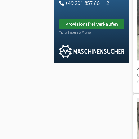
+49 201 857 861 12
provisionsfrei verkaufen
*pro Inserat/Monat