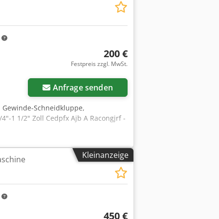
"
m
200 €
Festpreis zzgl. MwSt.
Anfrage senden
, Gewinde-Schneidkluppe,
-1 1/2" Zoll Cedpfx Ajb A Racongjrf -
Kleinanzeige
schine
m
450 €