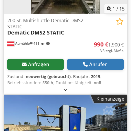
1
/
15
200 St. Multishuttle Dematic DMS2
STATIC
Dematic
DMS2 STATIC
990 €
Aumühle
411 km
1.900 €
VB zzgl. MwSt.
Anfragen
Anrufen
Zustand:
neuwertig (gebraucht)
, Baujahr:
2019
,
Betriebsstunden:
550 h
, Funktionsfähigkeit:
voll
funktionsfähig
, 200 Stück Multishuttle Dematic DMS2
STATIC Cjdpfx Aor Drnfobmeha Gebrauchtware Baujahr
Kleinanzeige
2019, sehr guter Zustand, siehe Bilder sind nur im
Testbetrieb gelaufen Ladungskapazität: 31,5 kg
Ladungstypen: Kunststoffbehälter, Kartons, Tablare,
Gebinde Funktionsweise: Dematic Multishuttle 2 Overview
- YouTube Verhandlungspreis: € 990,- netto/Stück