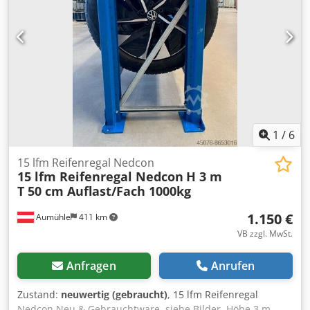
1
/
6
15 lfm Reifenregal Nedcon
15 lfm Reifenregal Nedcon
H 3 m
T 50 cm Auflast/Fach 1000kg
1.150 €
Aumühle
411 km
VB zzgl. MwSt.
Anfragen
Anrufen
Zustand:
neuwertig (gebraucht)
, 15 lfm Reifenregal
Nedcon Neu & Gebrauchtware, siehe Bilder. Höhe 3 m