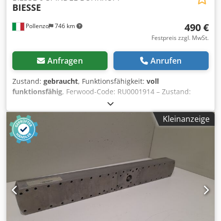
BIESSE
490 €
Pollenzo
746 km
Festpreis zzgl. MwSt.
Anfragen
Anrufen
Zustand:
gebraucht
, Funktionsfähigkeit:
voll
funktionsfähig
, Ferwood-Code: RU0001914 – Zustand:
Gebraucht – Funktionalität: Voll funktionsfähig –
Kompatible Maschine: BIESSE TECHNO FDT – TECHNO F –
Kleinanzeige
TECHNO S BOHRMASCHINE – Bei Interesse bieten wir
einen Überholungsservice an, kontaktieren Sie uns.
Chsdpfxov Du S Rs Ak Toa