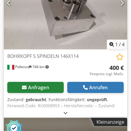
1
/
4
BOHRKOPF 5 SPINDELN 146X114
400 €
Pollenzo
746 km
Festpreis zzgl. MwSt.
Anfragen
Anrufen
Zustand:
gebraucht
, Funktionsfähigkeit:
ungeprüft
,
Ferwood-Code: RU0008953 – Herstellercode: – Zustand:
Gebraucht – Funktionalität: Nicht geprüft – Kompatible
Maschine: BIESSE TECHNO FDT BOHRMASCHINE – TECHNO
Kleinanzeige
F – TECHNO S – Bei Interesse bieten wir einen
Revisionsservice an, kontaktieren Sie uns. Csdsv Hp R