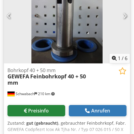
1
/
6
Bohrkopf 40 + 50 mm
GEWEFA
Feinbohrkopf 40 + 50
mm
Schwabach
210 km
Preisinfo
Anrufen
Zustand:
gut (gebraucht)
, gebrauchter Feinbohrkopf, Fabr.
GEWEFA Codpfezrt Icox Ak Tjha Nr. / Typ 07 026 015 / 50 X