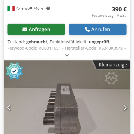
390 €
Pollenzo
746 km
Festpreis zzgl. MwSt.
Anfragen
Anrufen
Zustand:
gebraucht
, Funktionsfähigkeit:
ungeprüft
,
Ferwood-Code: RU0011651 - Hersteller-Code: K6343K0949 -
Zustand: Gebraucht - Funktion: Ungeprüft - Bei Interesse
bieten wir einen Überholungsservice an, kontaktieren Sie
Kleinanzeige
uns. Csdpfxjwtnqkj Ak Tsha