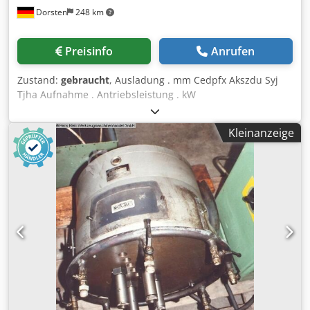
Dorsten
248 km
Preisinfo
Anrufen
Zustand:
gebraucht
, Ausladung . mm Cedpfx Akszdu Syj
Tjha Aufnahme . Antriebsleistung . kW
Gesamtleistungsbedarf . kW Maschinengewicht ca. . t
Raumbedarf ca. . m PUN 181-187 Die techn. Daten sind
Kleinanzeige
Hersteller- bzw. Betreiberangaben und daher für uns
unverbindlich. Einen Zwischenverkauf behalten wir uns
vor; es gelten ausschließlich unsere Geschäfts- und
Verkaufsbedingungen. Über uns mehr als 400 eigene
Maschinen im Lager über 15.000 m² Lagerfläche,
Krankapazität 70 t mehr als 10.000 Artikel Zubehör für Ihre
Werkstatt Sie wollen Maschinen Produktionslinien oder
Ihren Betrieb verkaufen, dann sprechen Sie uns an.
Weitere Angebote finden Sie auf unserer Webseite.
Besichtigungen sind nach Absprache möglich. Wir freuen
uns auf Ihren Besuch. Ihr Markus Hirsch Team