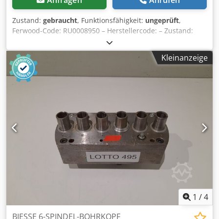
Zustand:
gebraucht
, Funktionsfähigkeit:
ungeprüft
,
Ferwood-Code: RU0008950 – Herstellercode: – Zustand:
Gebraucht – Funktionalität: Nicht geprüft – Kompatible
Maschine: BIESSE TECHNO FDT BOHRMASCHINE – TECHNO
Kleinanzeige
F – TECHNO S – Bei Interesse bieten wir einen
Revisionsservice an, kontaktieren Sie uns. Chedpfx Asv Hp
Npjk Toa
1
/
4
BIESSE 6-SPINDEL-BOHRKOPF