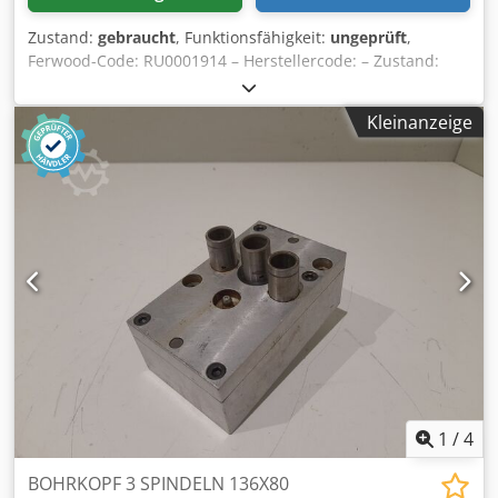
Zustand:
gebraucht
, Funktionsfähigkeit:
ungeprüft
,
Ferwood-Code: RU0001914 – Herstellercode: – Zustand:
Gebraucht – Funktionalität: Nicht geprüft – Kompatible
Maschine: BIESSE TECHNO FDT BOHRMASCHINE – TECHNO
Kleinanzeige
F – TECHNO S – Bei Interesse bieten wir einen
Revisionsservice an, kontaktieren Sie uns. Chsdpjv Du S
Defx Ak Tja
1
/
4
BOHRKOPF 3 SPINDELN 136X80