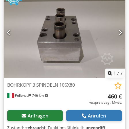
Topfx Ak Teha
1
/
7
BOHRKOPF 3 SPINDELN 106X80
460 €
Pollenzo
746 km
Festpreis zzgl. MwSt.
Anfragen
Anrufen
Zustand:
gebraucht
, Funktionsfähigkeit:
ungeprüft
,