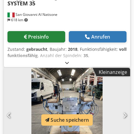
SYSTEM 35
San Giovanni Al Natisone
618 km
Preisinfo
Anrufen
Zustand:
gebraucht
, Baujahr:
2018
, Funktionsfähigkeit:
voll
funktionsfähig
, Anzahl der Spindeln:
35
,
MEHRSPINDELBOHRER MIT 1 KOPF MAGGI MOD. BORING
SYSTEM 35 Csdpfx Ajx Rcqgek Tsha - 35 Spindeln mit
Kleinanzeige
festem Achsabstand von 32 mm - Baujahr: 2018
Suche speichern