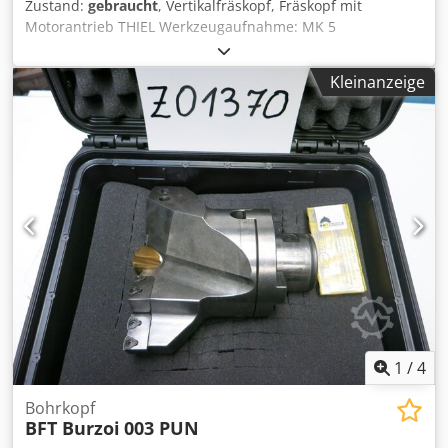
Zustand:
gebraucht
, Vertikalfräskopf, Fräskopf mit
Motorantrieb THIEL Werkzeugaufnahme: MK 5
(Morsekonus Größe 5) Pinolhub, Spindel-Hubbewegung: 80
mm Spindeldrehzahl Motordrehzahl 1410 U/min = 490 /
Kleinanzeige
780 / 1200 U/min. Spindeldrehzahl Motordrehzahl 2950
U/min = 970 / 1530 / 2380 U/min. Spindeldurchlass: 37 mm
Motorleistung: 1,4 / 1,8 kW Motordrehzahl: 1410 / 2850
U/min. Netzanschluß: 400 Volt, 50 Hz - Spindeldrehzahl
über 2 Motordrehzahlen und 3 Riemenstufen -
Befestigungsflansch Fräskopf Ø 215 mm mit 2 Bohrungen
Ø 15 mm, Lochabstand 180 mm - passend für Werkzeuge
mit Anzugsgewinde (Austreiberlappen stört in der
Aufnahme) Platzbedarf L x B x H: 450 x 400 x 350 mm
Eigengewicht: 61 kg guter Zustand Csdpfxsxddwre Ak Toha
1
/
4
Bohrkopf
BFT Burzoi
003 PUN