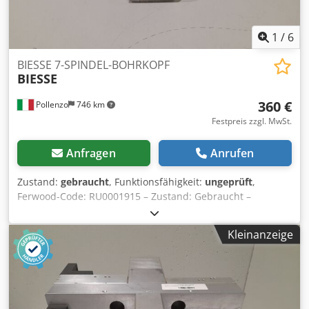
1
/
6
BIESSE 7-SPINDEL-BOHRKOPF
BIESSE
360 €
Pollenzo
746 km
Festpreis zzgl. MwSt.
Anfragen
Anrufen
Zustand:
gebraucht
, Funktionsfähigkeit:
ungeprüft
,
Ferwood-Code: RU0001915 – Zustand: Gebraucht –
Funktionalität: Nicht geprüft – Kompatible Maschine:
BIESSE TECHNO FDT BOHRMASCHINE – TECHNO F –
Kleinanzeige
TECHNO S – Bei Interesse bieten wir einen
Revisionsservice an, kontaktieren Sie uns. Chedpfx Aov Du
Thjk Toa