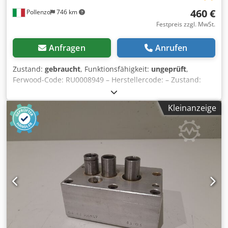
460 €
Pollenzo
746 km
Festpreis zzgl. MwSt.
Anfragen
Anrufen
Zustand:
gebraucht
, Funktionsfähigkeit:
ungeprüft
,
Ferwood-Code: RU0008949 – Herstellercode: – Zustand:
Gebraucht – Funktionalität: Nicht geprüft – Kompatible
Maschine: BIESSE TECHNO FDT BOHRMASCHINE – TECHNO
Kleinanzeige
F – TECHNO S – Bei Interesse bieten wir einen
Revisionsservice an, kontaktieren Sie uns. Chsdpfx Akov Hp
Nio Tea