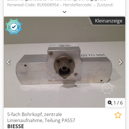
Ferwood-Code: RU0008954 – Herstellercode: – Zustand:
Gebraucht – Funktionalität: Nicht geprüft – Kompatible
Maschine: BIESSE TECHNO FDT BOHRMASCHINE – TECHNO
Kleinanzeige
F – TECHNO S – Bei Interesse bieten wir einen
Revisionsservice an, kontaktieren Sie uns. Cedpfxov Hp Skj
Ak Tsha
1
/
6
5-fach Bohrkopf, zentrale
Linienaufnahme, Teilung PAS57
BIESSE