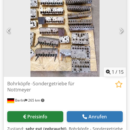
1
/
15
Bohrköpfe -Sondergetriebe für
Nottmeyer
Berlin
265 km
Preisinfo
Anrufen
Zustand:
sehr gut (gebraucht)
, Bohrköpfe - Sondergetriebe