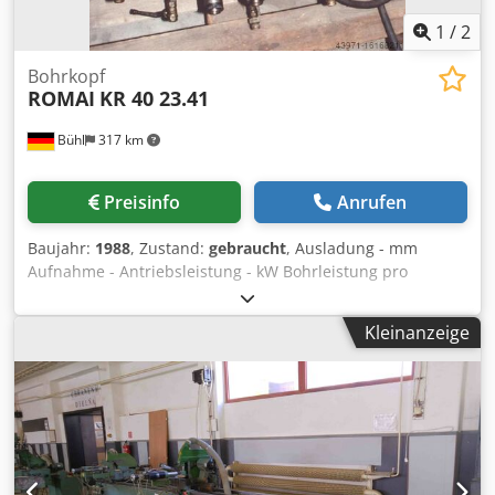
1
/
2
Bohrkopf
ROMAI
KR 40 23.41
Bühl
317 km
Preisinfo
Anrufen
Baujahr:
1988
, Zustand:
gebraucht
, Ausladung - mm
Aufnahme - Antriebsleistung - kW Bohrleistung pro
Spindel max. 23 mm Spindelabstand max. 400 mm Csdpfx
Aotqqkxjk Toha Dauerdrehzahlen max. 1200 U/min
Kleinanzeige
Gesamtleistungsbedarf kW Maschinengewicht ca. t
Raumbedarf ca. m