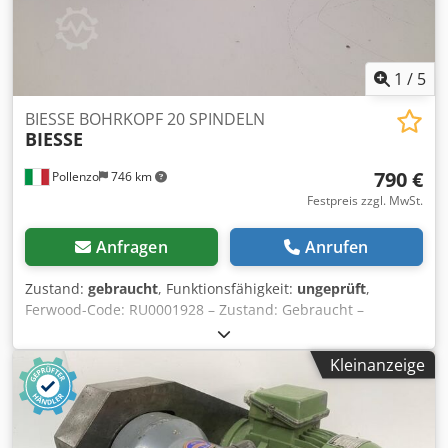
1
/
5
BIESSE BOHRKOPF 20 SPINDELN
BIESSE
790 €
Pollenzo
746 km
Festpreis zzgl. MwSt.
Anfragen
Anrufen
Zustand:
gebraucht
, Funktionsfähigkeit:
ungeprüft
,
Ferwood-Code: RU0001928 – Zustand: Gebraucht –
Funktionalität: Nicht geprüft – Kompatible Maschine:
BIESSE TECHNO FDT BOHRMASCHINE – TECHNO F –
Kleinanzeige
TECHNO S – Bei Interesse bieten wir einen
Revisionsservice an, kontaktieren Sie uns. Codev Du Ulopfx
Ak Tsha