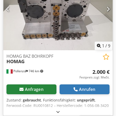
1
/
9
HOMAG BAZ BOHRKOPF
HOMAG
2.000 €
Pollenzo
746 km
Festpreis zzgl. MwSt.
Anfragen
Anrufen
Zustand:
gebraucht
, Funktionsfähigkeit:
ungeprüft
,
Ferwood-Code: RU0010812 – Herstellercode: 1-056-08-3420
– Zustand: Gebraucht – Funktionalität: Ungeprüft – Bei