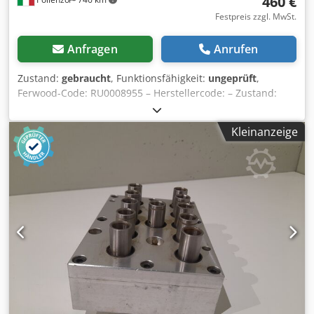
460 €
Festpreis zzgl. MwSt.
Anfragen
Anrufen
Zustand:
gebraucht
, Funktionsfähigkeit:
ungeprüft
,
Ferwood-Code: RU0008955 – Herstellercode: – Zustand:
Gebraucht – Funktionalität: Nicht geprüft – Kompatible
Maschine: BIESSE TECHNO FDT BOHRMASCHINE – TECHNO
Kleinanzeige
F – TECHNO S – Bei Interesse bieten wir einen
Revisionsservice an, kontaktieren Sie uns. Chedpfxov Hp S
Ds Ak Toa