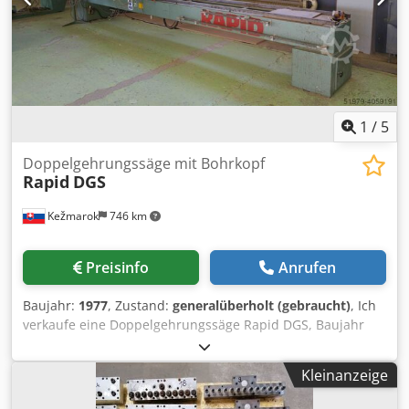
1
/
5
Doppelgehrungssäge mit Bohrkopf
Rapid
DGS
Kežmarok
746 km
Preisinfo
Anrufen
Baujahr:
1977
, Zustand:
generalüberholt (gebraucht)
, Ich
verkaufe eine Doppelgehrungssäge Rapid DGS, Baujahr
1977. Schwenkkopfe Bohrkopfe auf jede Seite vorne
inklusiv. Sehr guter Zustand. Verfugbar gleich. Chedpfx
Kleinanzeige
Aksd N Rb Do Tja