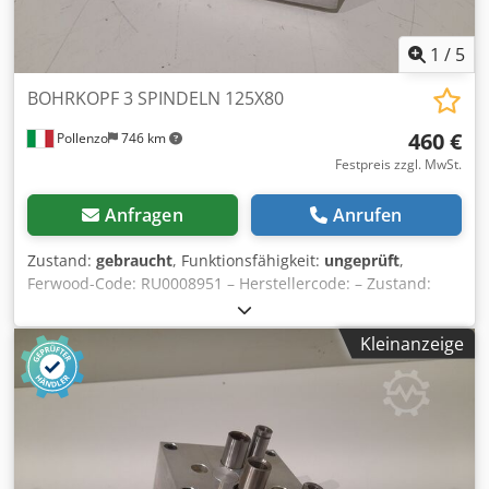
1
/
5
BOHRKOPF 3 SPINDELN 125X80
460 €
Pollenzo
746 km
Festpreis zzgl. MwSt.
Anfragen
Anrufen
Zustand:
gebraucht
, Funktionsfähigkeit:
ungeprüft
,
Ferwood-Code: RU0008951 – Herstellercode: – Zustand:
Gebraucht – Funktionalität: Nicht geprüft – Kompatible
Maschine: BIESSE TECHNO FDT BOHRMASCHINE – TECHNO
Kleinanzeige
F – TECHNO S – Bei Interesse bieten wir einen
Revisionsservice an, kontaktieren Sie uns. Chsdpsv Hp
Rmefx Ak Tsa