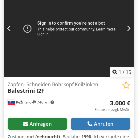
1
/
15
Zapfen- Schneiden Bohrkopf Keilzinken
Balestrini
I2F
3.000 €
Kežmarok
746 km
Festpreis zzgl. MwSt.
Anfragen
Anrufen
Zustand:
gut (gebraucht)
, Baujahr:
1990
, Ich verkaufe eine