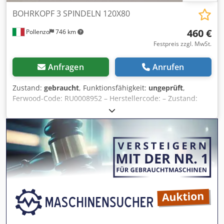
BOHRKOPF 3 SPINDELN 120X80
460 €
Pollenzo
746 km
Festpreis zzgl. MwSt.
Anfragen
Anrufen
Zustand:
gebraucht
, Funktionsfähigkeit:
ungeprüft
,
Ferwood-Code: RU0008952 – Herstellercode: – Zustand:
Gebraucht – Funktionalität: Nicht geprüft – Kompatible
Maschine: BIESSE TECHNO FDT BOHRMASCHINE – TECHNO
F – TECHNO S – Bei Interesse bieten wir einen
Revisionsservice an, kontaktieren Sie uns. Codpfxov Hp Rys
Ak Tsha