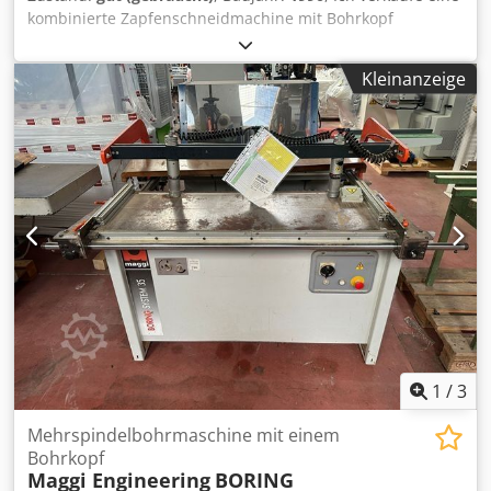
kombinierte Zapfenschneidmachine mit Bohrkopf
BALESTRINI I2F 1 Schwenkbares Tisch mit pneumatisches
Materialandruck. Automatische schnittsäge von unten.
Kleinanzeige
Fräskopf fuer Zapfen- oder Keilzinkenherstellung.
Bohrkopf fuer Dubelbohrherstellung 3 Spindel. Revolviert
360° jede posizion moglich. Vorschub automatisch. End-
sensoren Posizionierung. Chjdpfx Ashw Dfnok Tja
Verfugbar gleich.
1
/
3
Mehrspindelbohrmaschine mit einem
Bohrkopf
Maggi Engineering
BORING