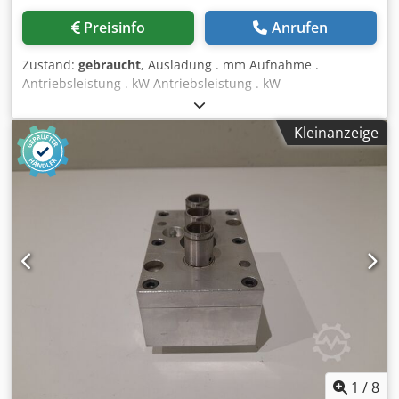
Preisinfo
Anrufen
Zustand:
gebraucht
, Ausladung . mm Aufnahme .
Antriebsleistung . kW Antriebsleistung . kW
Gesamtleistungsbedarf . kW Maschinengewicht ca. . t
Raumbedarf ca. . m 181-187 Die techn. Daten sind
Kleinanzeige
Hersteller- bzw. Betreiberangaben und daher für uns
unverbindlich. Einen Zwischenverkauf behalten wir uns
vor; es gelten ausschließlich unsere Geschäfts- und
Verkaufsbedingungen. Über uns mehr als 400 eigene
Maschinen im Lager über 15.000 m² Lagerfläche,
Krankapazität 70 t Chsdpszid Alefx Ak Tja mehr als 10.000
Artikel Zubehör für Ihre Werkstatt Sie wollen Maschinen
Produktionslinien oder Ihren Betrieb verkaufen, dann
sprechen Sie uns an. Weitere Angebote finden Sie auf
unserer Webseite. Besichtigungen sind nach Absprache
möglich. Wir freuen uns auf Ihren Besuch. Ihr Markus
Hirsch Team
1
/
8