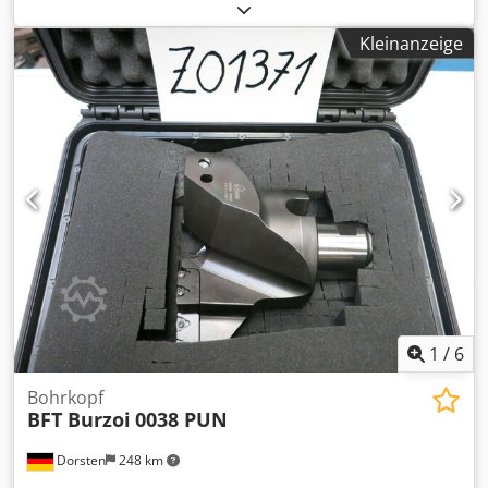
160 --- und --- Nr. / Typ 07 026 012 / 40 X 160
Kleinanzeige
1
/
6
Bohrkopf
BFT Burzoi
0038 PUN
Dorsten
248 km