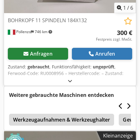
1
/
6
BOHRKOPF 11 SPINDELN 184X132
300 €
Pollenzo
746 km
Festpreis zzgl. MwSt.
Anfragen
Anrufen
Zustand:
gebraucht
, Funktionsfähigkeit:
ungeprüft
,
Ferwood-Code: RU0008956 – Herstellercode: – Zustand:
Gebraucht – Funktionalität: Nicht geprüft – Kompatible
Maschine: BIESSE TECHNO FDT BOHRMASCHINE – TECHNO
F – TECHNO S – Bei Interesse bieten wir einen
Weitere gebrauchte Maschinen entdecken
Revisionsservice an, kontaktieren Sie uns. Chodov Hp
Thjpfx Ak Tea
t
Werkzeugaufnahmen & Werkzeughalter
Gewind
Kleinanzeige