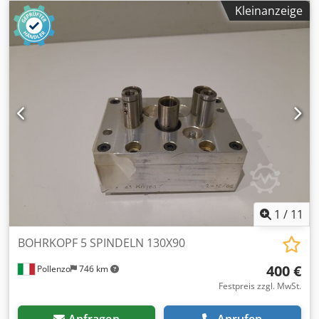
Interesse bieten wir einen Überarbeitungsservice an,
Kleinanzeige
kontaktieren Sie uns. Cedev Iz Ugspfx Ak Teha
1
/
11
BOHRKOPF 5 SPINDELN 130X90
400 €
Pollenzo
746 km
Festpreis zzgl. MwSt.
Anfragen
Anrufen