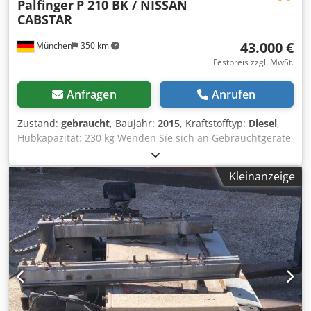
Palfinger
P 210 BK / NISSAN
CABSTAR
43.000 €
München
350 km
Festpreis zzgl. MwSt.
Anfragen
Anrufen
Zustand:
gebraucht
, Baujahr:
2015
, Kraftstofftyp:
Diesel
,
Hubkapazität: 230 kg Wenden Sie sich an Gebrauchtgeräte
Center, um weitere Informationen zu erhalten. DE01
Dwjdpfx Aezkppgodtea
Kleinanzeige