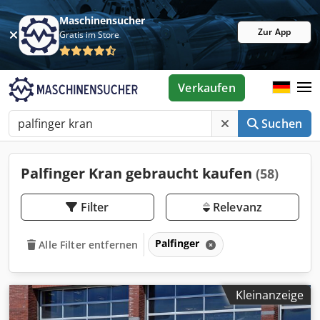
Maschinensucher
Zur App
Gratis im Store
Verkaufen
Suchen
Palfinger Kran gebraucht kaufen
(58)
Filter
Relevanz
Palfinger
Alle Filter entfernen
Kleinanzeige