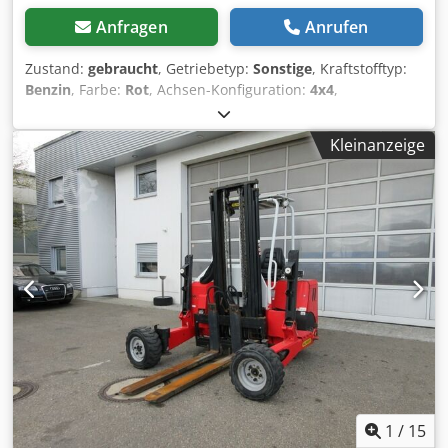
Anfragen
Anrufen
Zustand:
gebraucht
, Getriebetyp:
Sonstige
, Kraftstofftyp:
Benzin
, Farbe:
Rot
, Achsen-Konfiguration:
4x4
,
Erstzulassung:
06/2020
, Emissionsklasse:
keine
, Federung:
Sonstige
, Baujahr:
2020
, Betriebsstunden:
625 h
,
Kleinanzeige
Fahrerkabine:
Sonstige
, Tragkraft:
2.000 kg
, Ausstattung:
Allradantrieb
, Allrad, inkl. Mwst. Dsdpfxszl Evrs Adtswa
1
/
15