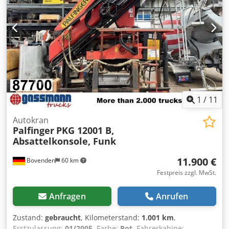
Lastdiagramm: 3,8m-2900kg, 5,7m-1920kg, 7,6m-1440kg!
Alle Angaben ohne Gewähr da sich der Kran im Zulauf
befindet! ZUBEHÖRANGABEN OHNE GEWÄHR,
Änderungen, Zwischenverkauf und Irrtümer vorbehalten! -
. Djdpfx Adezp R Aletjwa
1
/
11
Autokran
Palfinger
PKG 12001 B,
Absattelkonsole, Funk
11.900 €
Bovenden
60 km
Festpreis zzgl. MwSt.
Anfragen
Anrufen
Zustand:
gebraucht
, Kilometerstand:
1.001 km
,
Erstzulassung:
01/2005
, Farbe:
Rot
, Fahrerkabine: