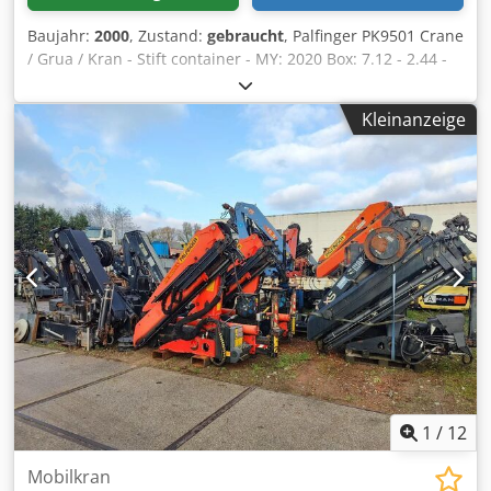
Baujahr:
2000
, Zustand:
gebraucht
, Palfinger PK9501 Crane
/ Grua / Kran - Stift container - MY: 2020 Box: 7.12 - 2.44 -
.78 Dodpszfvqgjfx Adtswa = Weitere Informationen =
Baujahr: 2000 Neu: Nein Modelljahr: 2000 Farbe: Weiß Teil
Kleinanzeige
geeignet für: trucks Allgemeiner Zustand: gut Technischer
Zustand: gut Optischer Zustand: gut
1
/
12
Mobilkran