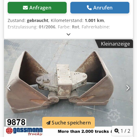
Anfragen
Anrufen
Zustand:
gebraucht
, Kilometerstand:
1.001 km
,
Erstzulassung:
01/2006
, Farbe:
Rot
, Fahrerkabine:
Sonstige
, Getriebetyp:
Sonstige
, Baujahr:
2006
,
Fahrzeugstandort: Bovenden, Aufbau: Greifer 50 cm
Kleinanzeige
Aussenbreite, ZUBEHÖRANGABEN OHNE GEWÄHR,
Änderungen, Zwischenverkauf und Irrtümer vorbehalten!
Dwsdji Rnpwspfx Adtea - .
Suche speichern
1
/
2