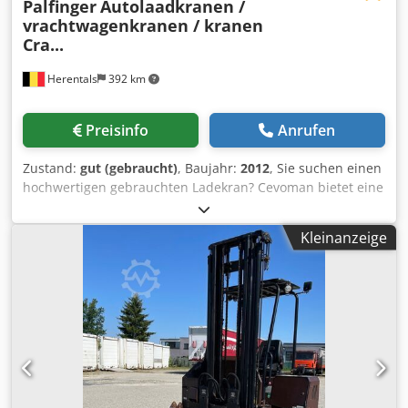
Palfinger
Autolaadkranen /
vrachtwagenkranen / kranen
Cra...
Herentals
392 km
Preisinfo
Anrufen
Zustand:
gut (gebraucht)
, Baujahr:
2012
, Sie suchen einen
hochwertigen gebrauchten Ladekran? Cevoman bietet eine
große Auswahl an professionell gewarteten und geprüften
Ladekranen führender Marken wie Palfinger, HIAB, Fassi,
Kleinanzeige
Effer und PM. Sowohl kompakte als auch schwere Krane
sind DIREKT ab Lager verfügbar. Wir verfügen über
verschiedene Modelle mit unterschiedlichen
Hubleistungen und Ausladungen. Ob Sie einen Kran für
Containertransport, Baugewerbe, Recycling, Holztransport
oder allgemeine Transportanwendungen suchen – wir
helfen Ihnen gerne, die passende Lösung zu finden.
Kontaktieren Sie uns unverbindlich für unser aktuelles
Lagerangebot oder ein individuelles Angebot.