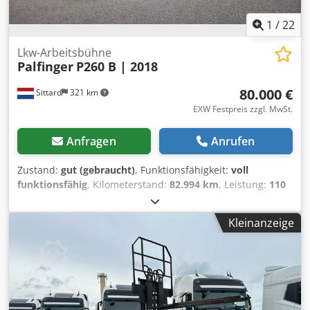
1
/
22
Lkw-Arbeitsbühne
Palfinger
P260 B | 2018
80.000 €
Sittard
321 km
EXW Festpreis zzgl. MwSt.
Anfragen
Anrufen
Zustand:
gut (gebraucht)
, Funktionsfähigkeit:
voll
funktionsfähig
, Kilometerstand:
82.994 km
, Leistung:
110
kW (149,56 PS)
, Kraftstofftyp:
Diesel
, Gesamtgewicht:
3.500
kg
, Reifenzustand:
80 %
, Achsen-Konfiguration:
4x2
,
Kleinanzeige
Radstand:
3.665 mm
, Kraftstoff:
Diesel
, Farbe:
Blau
, Anzahl
der Gänge:
6
, Emissionsklasse:
Euro5
, Anzahl der
Sitzplätze:
2
, Gesamtlänge:
6.680 mm
, Gesamtbreite:
2.150
mm
, Gesamthöhe:
2.950 mm
, Baujahr:
2018
, Ausstattung:
ABS, Airbag, Bordcomputer, Elektronisches
Stabilitätsprogramm (ESP), Klimaanlage,