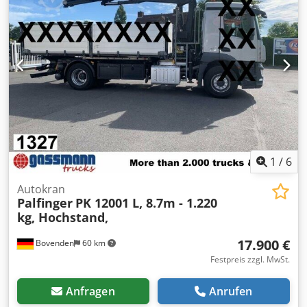
Zwischenverkauf und Irrtümer vorbehalten! Dsdpfxet
Sxnzs Adtjwa - .
1
/
6
Autokran
Palfinger
PK 12001 L, 8.7m - 1.220
kg, Hochstand,
17.900 €
Bovenden
60 km
Festpreis zzgl. MwSt.
Anfragen
Anrufen