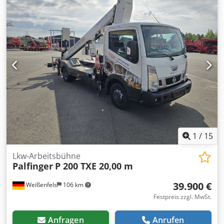
Allradantrieb
, Allrad, inkl. Mwst. Dsdszl Evljpfx Adtewa
1
/
15
Lkw-Arbeitsbühne
Palfinger
P 200 TXE 20,00 m
39.900 €
Weißenfels
106 km
Festpreis zzgl. MwSt.
Anfragen
Anrufen