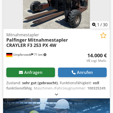
Dwjdpfxjywky No Adtoa Cevoman bvba. Lenskensdijk 5
2200 Herentals Belgien
1
/
30
Mitnahmestapler
Palfinger
Mitnahmestapler
CRAYLER F3 253 PX 4W
14.000 €
Umpferstedt
71 km
VB zzgl. MwSt.
Anfragen
Anrufen
Zustand:
sehr gut (gebraucht)
, Funktionsfähigkeit:
voll
funktionsfähig
, Maschinen-/Fahrzeugnummer:
100325249
,
Baujahr:
2016
, Betriebsstunden:
1.261 h
, Tragkraft:
2.500
kg
, Kraftstofftyp:
Diesel
, Masttyp:
ausziehbar
, Leistung:
24,5 kW (33,31 PS)
, Motorenhersteller:
Lombardini
,
Getriebetyp:
Automatisch
, Reifenzustand:
60 %
,