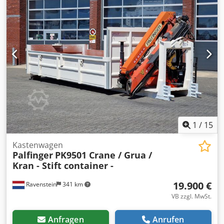
1
/
15
Kastenwagen
Palfinger
PK9501 Crane / Grua /
Kran - Stift container -
19.900 €
Ravenstein
341 km
VB zzgl. MwSt.
Anfragen
Anrufen