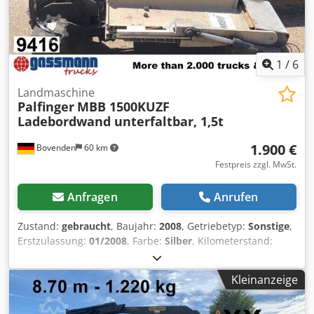
1
/
6
Landmaschine
Palfinger
MBB 1500KUZF
Ladebordwand unterfaltbar, 1,5t
1.900 €
Bovenden
60 km
Festpreis zzgl. MwSt.
Anfragen
Anrufen
Zustand:
gebraucht
, Baujahr:
2008
, Getriebetyp:
Sonstige
,
Erstzulassung:
01/2008
, Farbe:
Silber
, Kilometerstand:
1.001 km
, Fahrerkabine:
Sonstige
, Ausstattung:
Ladebordwand
, Fahrzeugstandort: Bovenden, Aufbau: 1,5t
Kleinanzeige
Ladebordwand Palfinger MBB unterfaltbar.
ZUBEHÖRANGABEN OHNE GEWÄHR, Änderungen,