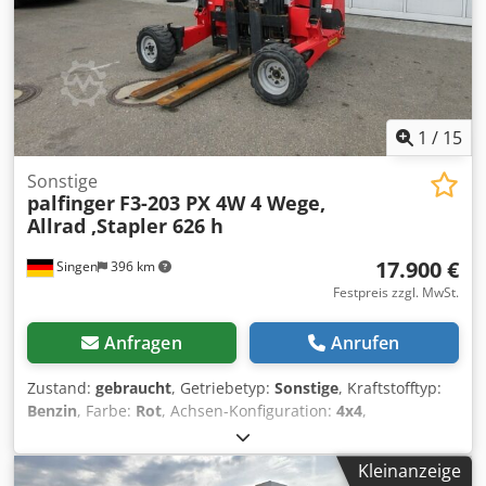
1
/
15
Sonstige
palfinger
F3-203 PX 4W 4 Wege,
Allrad ,Stapler 626 h
17.900 €
Singen
396 km
Festpreis zzgl. MwSt.
Anfragen
Anrufen
Zustand:
gebraucht
, Getriebetyp:
Sonstige
, Kraftstofftyp:
Benzin
, Farbe:
Rot
, Achsen-Konfiguration:
4x4
,
Erstzulassung:
06/2020
, Emissionsklasse:
keine
, Federung:
Sonstige
, Baujahr:
2020
, Betriebsstunden:
625 h
,
Kleinanzeige
Fahrerkabine:
Sonstige
, Tragkraft:
2.000 kg
, Ausstattung: