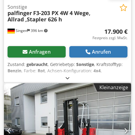
Sonstige
palfinger
F3-203 PX 4W 4 Wege,
Allrad ,Stapler 626 h
17.900 €
Singen
396 km
Festpreis zzgl. MwSt.
Anfragen
Anrufen
Zustand:
gebraucht
, Getriebetyp:
Sonstige
, Kraftstofftyp:
Benzin
, Farbe:
Rot
, Achsen-Konfiguration:
4x4
,
Erstzulassung:
06/2020
, Emissionsklasse:
keine
, Federung:
Sonstige
, Baujahr:
2020
, Betriebsstunden:
625 h
,
Kleinanzeige
Fahrerkabine:
Sonstige
, Tragkraft:
2.000 kg
, Ausstattung:
Allradantrieb
, Allrad, inkl. Mwst. Djdpfozl Evxjx Adtewa