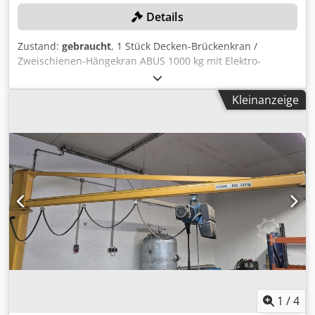
Details
Zustand:
gebraucht
, 1 Stück Decken-Brückenkran /
Zweischienen-Hängekran ABUS 1000 kg mit Elektro-
Kettenzug ABUS, Selbstdemontage Farbe: wie abgebildet,
gemäß Bildern und Besichtigung Crjdpfxszqbu Is Aa Ujf
Kleinanzeige
Abmessungen L/B/H: 530x460cm Zustand: gebraucht
1
/
4