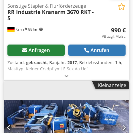
Sonstige Stapler & Flurförderzeuge
RR Industrie
Kranarm 3670 RKT -
5
990 €
Kahla
88 km
VB zzgl. MwSt.
Anfragen
Anrufen
Zustand:
gebraucht
, Baujahr:
2017
, Betriebsstunden:
1 h
,
Masttyp: Keiner Crsdpfjymt E Sex Aa Uef
Kleinanzeige