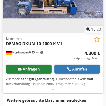
1
/
23
Kranarm
DEMAG
DKUN 10-1000 K V1
4.300 €
Nordhausen
45 km
Festpreis zzgl. MwSt.
Anfragen
Anrufen
Zustand:
sehr gut (gebraucht)
, Funktionsfähigkeit:
voll
funktionsfähig
, Baujahr:
2006
, Tragkraft:
1.000 kg
,
Hubhöhe:
5.000 mm
, Elektrokettenzug DEMAG DKUN10-
1000 K V1 Traglast 1000kg 2/1 Hakenweg 5m Baujahr 2006
ohne Steuerflasche, ansonsten komplett sehr guter
Weitere gebrauchte Maschinen entdecken
Zustand verschiedene Elektrokettenzüge auf Lager Crsdpfx