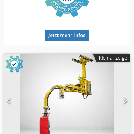
Auslegerlänge 4000 mm Codpfey Ndihjx Aa Ujrf
Transportabmessungen in mm: 4000 x 1100 x 900 H +
Palette 2000 x 1300 x 600 H
Jetzt mehr Infos
Kleinanzeige