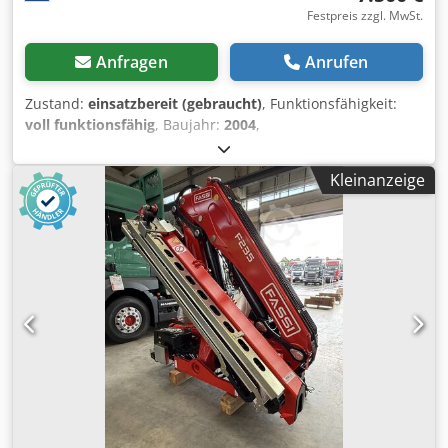
Festpreis zzgl. MwSt.
Anfragen
Anrufen
Zustand:
einsatzbereit (gebraucht)
, Funktionsfähigkeit:
voll funktionsfähig
, Baujahr:
2004
,
Maschinen-/Fahrzeugnummer:
308-71800
, Gesamthöhe:
3.500 mm
, Gesamtlänge:
3.500 mm
, Gebrauchter Demag
Kleinanzeige
KBK2 Säulenkranschranken zu verkaufen. Credpfx Ajzqc
Eboa Uef Maximale Traglast: 1000 kg Elektrischer
Hebezeug in gutem Zustand Elektrische Steuerung in
gutem Zustand