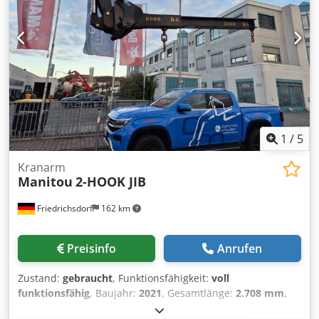
1
/
5
Kranarm
Manitou
2-HOOK JIB
Friedrichsdorf
162 km
Preisinfo
Anrufen
Zustand:
gebraucht
, Funktionsfähigkeit:
voll
funktionsfähig
, Baujahr:
2021
, Gesamtlänge:
2.708 mm
,
Tragkraft:
6.000 kg
, Leergewicht:
282 kg
, Bauhöhe:
800