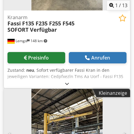
1
/
13
Kranarm
Fassi
F135 F235 F255 F545
SOFORT Verfügbar
Lemgo
148 km
Preisinfo
Anrufen
Zustand:
neu
, Sofort verfügbarer Fassi Kran in den
jeweiligen Varianten: Cedpfxezln Tms Aa Uorf - Fassi F135
A.0.24 (4 Fach Hydraulischer Ausschub) - Fassi F235 A.2.24
(4 Fach Hydraulischer Ausschub) - Fassi F235 A.2.26 (6 Fach
Kleinanzeige
Hydraulischer Ausschub) - Fassi F255 A.2.24 (4 Fach
Hydraulischer Ausschub) - Fassi F255 A.2.26 (6 Fach
Hydraulischer Ausschub) - Fassi F545 RA2.28 (8 Fach
Hydraulischer Ausschub) inkl. Zusatzabstützträger Jeweils
mir sehr guter Ausstattung: - Steueranlage für 2
Zusatzfunktionen mit »2 Schlauchführungen für z.B.
Greifer oder Zange (5.&6. Steuerkreis) mit Außnahme beim