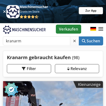
Maschinensucher
Zur App
Gratis im Store
Verkaufen
Suchen
Kranarm gebraucht kaufen
(98)
Filter
Relevanz
Kleinanzeige