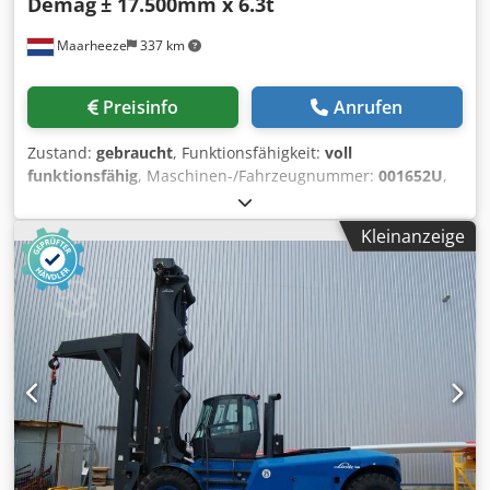
Demag
± 17.500mm x 6.3t
Maarheeze
337 km
Preisinfo
Anrufen
Zustand:
gebraucht
, Funktionsfähigkeit:
voll
funktionsfähig
, Maschinen-/Fahrzeugnummer:
001652U
,
Tragkraft:
6.300 kg
, Zu verkaufen Gebrauchter Demag-
Brückenkrane mit einem Träger, ca. 17.500 mm
Kleinanzeige
Spannweite und 6.300 kg Tragfähigkeit. Ref. 001652U *
Trocken gelagert * Technisch zu 100 % in Ordnung und
überprüft Alle unsere neuen und gebrauchten Krane, die
wir montiert liefern, werden mit Garantie geliefert! Wir
können unsere angebotenen Krane gegebenenfalls
inklusive Folgendem liefern: * Anpassung in Länge
und/oder Höhe und gegebenenfalls Neulackierung *
Stromschiene / Längszuführung * Funkfernsteuerung *
Tandemsteuerung * Montage und Inspektion Bei Jan
Reiling B.V. finden Sie auch: * Neue Hebezeuge *
Ersatzteile für Ihre Hebezeuge * Schwenkkrane * KBK X/Y-