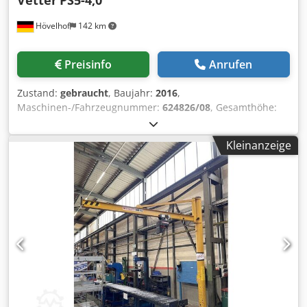
Vetter
PS5-4,0
Hövelhof
142 km
Preisinfo
Anrufen
Zustand:
gebraucht
, Baujahr:
2016
,
Maschinen-/Fahrzeugnummer:
624826/08
, Gesamthöhe:
3.800 mm
, Gesamtlänge:
4.450 mm
, Tragkraft:
400 kg
,
Ausladung:
4.000 mm
, Arbeitshöhe:
2.500 mm
, DGUV
Kleinanzeige
geprüft bis:
01/2027
, -WAG 913- Angeboten wird hier ein
Säulenschwenkkran des Herstellers Vetter vom Typ PS5-
4,0. Der Säulenschwenkkran ist voll funktionsfähig. Ein
Datenblatt mit allen Maßen kann den Bildern entnommen
werden. Technische Daten: Hersteller: Vetter Typ: PS5-4,0
Baujahr: 2016 Crodpfszldiqex Aa Usf max. Traglast: 400 kg
Geschwindigkeitsstufen: 2 Ausladung: ca. 4000 mm
Gesamthöhe: ca. 3800 mm Arbeitshöhe: ca. 2500 mm
Maße Unterlegplatte: Ø ca. 630 mm Die Funktionalität kann
nicht vor Ort geprüft werden, da der Säulenschwenkkran
bereits vollständig demontiert ist. Neben diesem