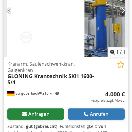
1
/
1
Kranarm, Säulenschwenkkran,
Galgenkran
GLONING Krantechnik
SKH 1600-
5/4
4.000 €
Burgoberbach
215 km
Festpreis zzgl. MwSt.
Anfragen
Anrufen
Zustand:
gut (gebraucht)
, Funktionsfähigkeit:
voll