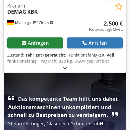
Kranarm
DEMAG
KBK
2.500 €
Mömlingen
176 km
Festpreis zzgl. MwSt.
Anfragen
Anrufen
Zustand:
sehr gut (gebraucht)
, Funktionsfähigkeit:
voll
funktionsfähig
, Tragkraft:
250 kg
, DGUV geprüft bis:
02/2027
, Ausstattung:
Dokumentation/Handbuch
, Wir
bieten diesen sehr gut erhaltenen DEMAG KBK Kranarm
an. Hersteller: Terex MHPS GmbH Typ: KBK Codpfxozrp Eko
Aa Uorf Tragfähigkeit: 250 kg Baujahr: Fabriknummer:
Seriennummer: Wenn Sie Rückfragen haben oder mehr
Informationen benötigen, schreiben Sie uns gerne eine
Das kompetente Team hilft uns dabei,
Nachricht oder rufen uns an.
Auktionsmaschinen unkompliziert und
schnell zu Bestpreisen zu versteigern.
Stefan Oettinger, Gläsener + Schmitt GmbH