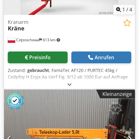
1
/
4
Kranarm
Kräne
Częstochowa
613 km
Preisinfo
Anrufen
Zustand:
gebraucht
, FamaTec AF120 / PURTEC 45kg /
Cedpfoy H Ezyjx Aa Uerf Fig. 9/12 ab 1000 Eur auf Anfrage
Kleinanzeige