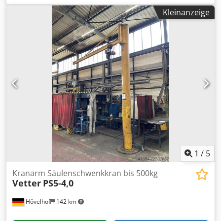
Ausladung:
3.000 mm
, Arbeitshöhe:
2.500 mm
, DGUV
Kleinanzeige
geprüft bis:
01/2027
, -WAG 911- Angeboten wird hier ein
Säulenschwenkkran des Herstellers Vetter vom Typ PS5-
3,0. Der Säulenschwenkkran ist voll funktionsfähig. Ein
Datenblatt mit allen Maßen kann den Bildern entnommen
werden. Technische Daten: Hersteller: Vetter Typ: PS5-3,0
Baujahr: 2016 max. Traglast: 400 kg
Geschwindigkeitsstufen: 2 Ausladung: ca. 3000 mm
Crsdpfx Aaezlcc As Ujf Gesamthöhe: ca. 3800 mm
Arbeitshöhe: ca. 2500 mm Maße Unterlegplatte: Ø ca. 530
mm Die Funktionalität kann nicht vor Ort geprüft werden,
da der Säulenschwenkkran bereits vollständig demontiert
ist. Neben diesem Säulenschwenkkran haben wir weitere
Säulenschwenkkräne mit maximalen Traglasten zwischen
100kg und 1000kg und bis zu 5000mm Ausladung im
1
/
5
Lager.
Kranarm Säulenschwenkkran bis 500kg
Vetter
PS5-4,0
Hövelhof
142 km