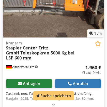
1
/
5
Kranarm
Stapler Center Fritz
GmbH
Teleskopkran 5000 Kg bei
LSP 600 mm
1.960 €
Alfdorf
264 km
VB zzgl. MwSt.
Anfragen
Anrufen
Zustand:
neu
, Funktionsfähigkeit:
voll funktionsfähig
,
Suche speichern
Baujahr:
2025
, Tragkraft:
5.000 kg
, Gabeldicke:
80 mm
,
Gabelbreite:
180 mm
, Teleskopkran 5000 Kg bei