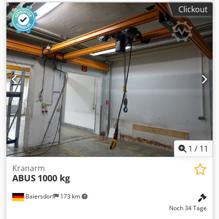
mm
, Baubreite:
830 mm
, Kranarm Crodpfsw A Tmisx Aa
Clickout
Uef Zustand: Einsatzbereit und voll funktionsfähig Zustand
Technisch: normal Beschreibung: Robust solution for
handling suspended loads. Jib fitted with 2 hooks to meet
various needs of building sites. Adaptability for all yard
handling applications
1
/
11
Kranarm
ABUS
1000 kg
Baiersdorf
173 km
Noch 34 Tage