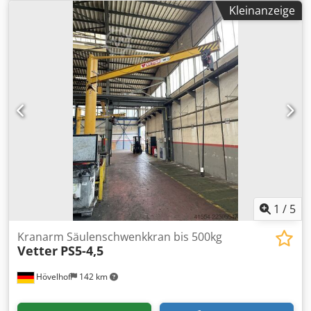
4.000 mm
, Arbeitshöhe:
2.500 mm
, DGUV geprüft bis:
Kleinanzeige
01/2027
, -WAG 907- Angeboten wird hier ein
Säulenschwenkkran des Herstellers Vetter vom Typ PS5-
4,0. Der Säulenschwenkkran ist voll funktionsfähig. Ein
Datenblatt mit allen Maßen kann den Bildern entnommen
werden. Technische Daten: Hersteller: Vetter Typ: PS5-4,0
Crodpfx Aezk D Eisa Usf Baujahr: 2016 max. Traglast: 400kg
Geschwindigkeitsstufen: 2 Ausladung: ca. 4000mm
Gesamthöhe: ca. 3800 mm Arbeitshöhe: ca. 2500 mm
Maße Unterlegplatte: Ø ca. 630 mm Die Funktionalität kann
nicht vor Ort geprüft werden, da der Säulenschwenkkran
bereits vollständig demontiert ist. Neben diesem
Säulenschwenkkran haben wir weitere
Säulenschwenkkräne mit maximalen Traglasten zwischen
100kg und 1000kg und bis zu 5000mm Ausladung im
1
/
5
Lager.
Kranarm Säulenschwenkkran bis 500kg
Vetter
PS5-4,5
Hövelhof
142 km