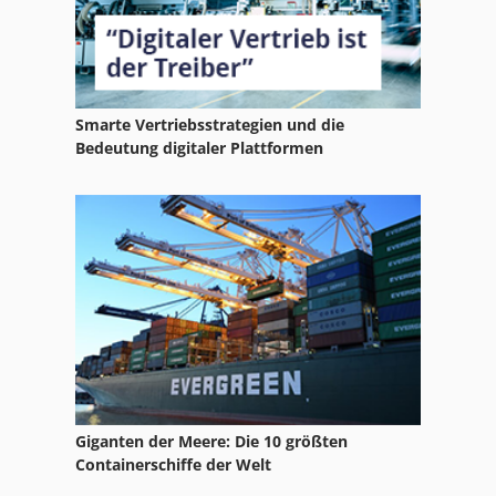
Palettenherstellungsmaschine
Palettenhubwagen
Palettenpresse
Smarte Vertriebsstrategien und die
Palettenstapelmaschine
Bedeutung digitaler Plattformen
Palettentisch
Palettenwechsler
Vertikales Bearbeitungszentrum
Werkzeugmagazin
Giganten der Meere: Die 10 größten
Containerschiffe der Welt