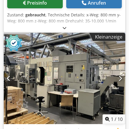
Preisinfo
Anrufen
Zustand:
gebraucht
, Technische Details: x-Weg: 800 mm y-
Weg: 800 mm z-Weg: 800 mm Drehzahl: 35-10.000 1/min
Spindel: 37 / 30 kW Crsdpswix Hhefx Abbef Drehmoment
an der Spindel: 525 / 206 Nm Werkzeugaufnahme: BT 50
Kleinanzeige
Eilgang: 60 m/min Werkzeugwechseleinrichtung: 160 Pos.
Palettengröße: 500 X 500 mm Steuerung: MAZATROL 640M
Nexus c-Achse: 0,001° x 360.000 Werkstückgewicht: 1.000
kg Werkstückhöhe - max.: 1.000 mm Störkreis: 900 mm 2
Horizontalbearbeitungszentren (HCN 6000-II + HCN 6000,
2005), verkettet mit 16-fach Palettenbahnhof MAZAK FMS 2
fach Palettenwechsler, Späneförderer, Kühlmittelanlage
mit IKZ, *
1
/
10