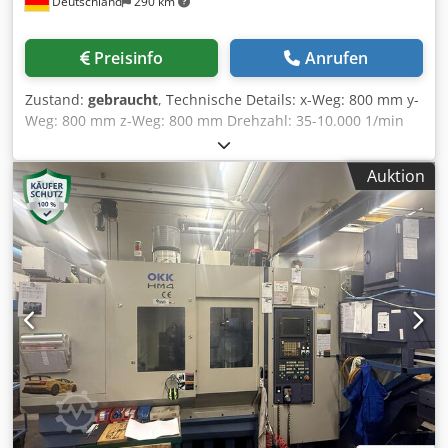
Deutschland
290 km
Preisinfo
Anrufen
Zustand:
gebraucht
, Technische Details: x-Weg: 800 mm y-
Weg: 800 mm z-Weg: 800 mm Drehzahl: 35-10.000 1/min
Cedpfswix E Rox Abbsrf Spindel: 37 / 30 kW Drehmoment
an der Spindel: 525 / 206 Nm Werkzeugaufnahme: BT 50
Auktion
Eilgang: 60 m/min Werkzeugwechseleinrichtung: 160 Pos.
Palettengröße: 500 X 500 mm Steuerung: MAZATROL 640M
Nexus c-Achse: 0,001° x 360.000 Werkstückgewicht: 1.000
kg Werkstückhöhe - max.: 1.000 mm Störkreis: 900 mm 2
Horizontalbearbeitungszentren (HCN 6000 + HCN 6000-II,
2008), verkettet mit 16-fach Palettenbahnhof MAZAK FMS 2
fach Palettenwechsler, Späneförderer, Kühlmittelanlage
mit IKZ, Zubehöre für beide Maschinen: 18 Paletten, ca.
300 Stck. Werkzeugaufnahmen, 4 Aufspannwürfel, div.
Spannvorrichtungen.... *