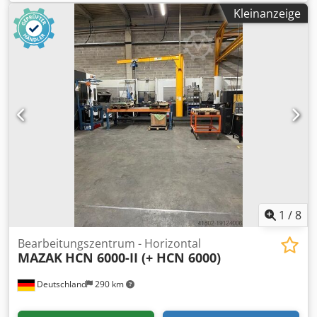
Werkzeugaufnahme: SK 50 Steuerung: SIEMENS 840D
Kleinanzeige
shopmill Werkzeugwechseleinrichtung: 240 fach
Palettengröße: 630 x 630mm mm Spindel: 52 kW / 430Nm
Gesamtleistungsbedarf: 87 kVA Maschinengewicht ca.: 15 t
horiz. Bearbeitungszentrum mit Palettenspeicher, NC-
Rundtisch, 2 -fach Palettenwechsler, IKZ 40 bar,
Vorbereitung Infrarotmesstaster Renishaw MP 10, ohne
Taster, Werkzeugbruchkontrolle mech., MMS, Blasluft
durch Spindelmitte, Ölnebelabsaugung el., el. Handrad,
TRANSMIT Funktion, Genauigkeitspaket, BA 4,
Verbundglasscheibe re. Türe, incl. FASTEMS FPC 1000
Palettenbahnhof für insgesamt 14 Paletten incl. Rüstplatz,
Regalbediengerät, Leitrechner und 10 Paletten ca. 98.500
Betriebsstunden Hauptschalter EIN ca. 45.500
Spindelstunden *
1
/
8
Bearbeitungszentrum - Horizontal
MAZAK
HCN 6000-II (+ HCN 6000)
Deutschland
290 km