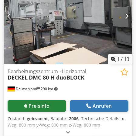
1
/
13
Bearbeitungszentrum - Horizontal
DECKEL
DMC 80 H duoBLOCK
Deutschland
290 km
Preisinfo
Anrufen
Zustand:
gebraucht
, Baujahr:
2006
, Technische Details: x-
Weg: 800 mm y-Weg: 800 mm z-Weg: 800 mm
Csdpfxepumdcj Abbjrf Drehzahl: 12.000 1/min