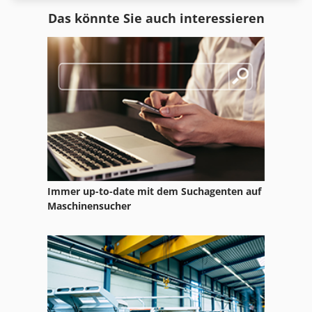
Cnc Werkzeugschleifmaschine
Das könnte Sie auch interessieren
Metallbearbeitungsmaschine
Mill
Palette 80 X 80
Paletten
Paletten 80 X 60
Paletten Nagelmaschine
Immer up-to-date mit dem Suchagenten auf
Paletten Umreifungsmaschine
Maschinensucher
Palettenbretter
Palettenförderer
Palettenhaspel