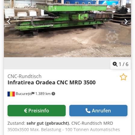
Vorschübe 0,02 - 0,2 mm/U Preis: 1.880,00 EUR -
Querfräskopf, Zusatzkopf zum Vertikalfräskopf mit
Spindelkegel ISO 30, drehbar, 360 Grad Preis: 585,00 zzgl.
gesetzl. MwSt. Siegfried Volz Werkzeugmaschinen
Rüschebrinkstr. 151-153 Cjdpfx Aoddtwbemusha DE -
44143 Dortmund - Wambel / Germany
1
/
6
CNC-Rundtisch
Infratirea Oradea
CNC MRD 3500
București
1.389 km
Preisinfo
Anrufen
Zustand:
sehr gut (gebraucht)
, CNC-Rundtisch MRD
3500x3500 Max. Belastung - 100 Tonnen Automatisches