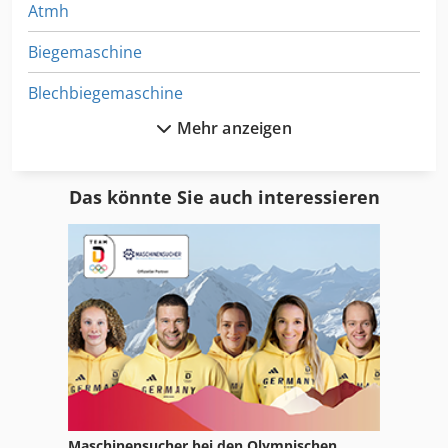
Atmh
Biegemaschine
Blechbiegemaschine
Mehr anzeigen
Buegelsaege
Bördelmaschine
Das könnte Sie auch interessieren
Doall Bandsäge
Donau Bohrmaschine
Hestika
Hoerbiger Origa
Infratirea
Inventar
Maschinensucher bei den Olympischen