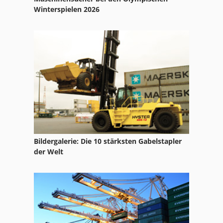
Kuehlmittelanlage
Winterspielen 2026
Kühlmittelanlage
Metora
Metora Bandsäge
Ohler
Okk
Omag
Bildergalerie: Die 10 stärksten Gabelstapler
Ostas
der Welt
Otc
Rohraus
Romania