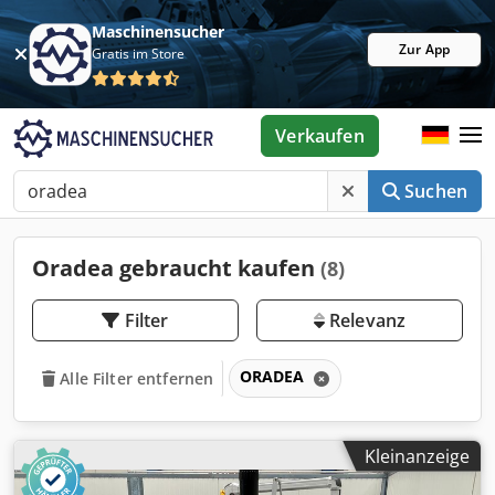
Maschinensucher
Zur App
Gratis im Store
Verkaufen
Suchen
Oradea gebraucht kaufen
(8)
Filter
Relevanz
ORADEA
Alle Filter entfernen
Kleinanzeige