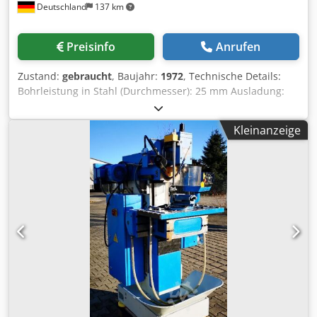
Deutschland
137 km
Preisinfo
Anrufen
Zustand:
gebraucht
, Baujahr:
1972
, Technische Details:
Bohrleistung in Stahl (Durchmesser): 25 mm Ausladung:
300 mm Bohrhub: 630 mm Spindeldrehzahlen - stufenlos:
150 - 2860 U/min Csdpfxszfltdj Amueha Spindelaufnahme
Kleinanzeige
MK: MK 4 Abstand Spindel/Tisch max.: 630 mm
Tischgröße: 300 x 400 mm Gesamtleistungsbedarf: 1,65 kW
Maschinengewicht ca.: 700 kg Abmessung Maschine ca.
LxBxH: 1,25 x 5,0 x 2,3 m