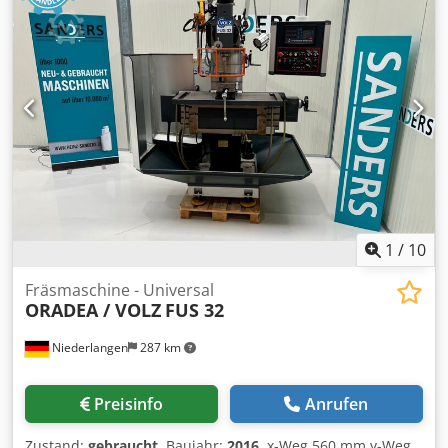
1
/
10
Fräsmaschine - Universal
ORADEA / VOLZ
FUS 32
Niederlangen
287 km
Preisinfo
Anrufen
Zustand:
gebraucht
, Baujahr:
2016
, x-Weg 560 mm y-Weg