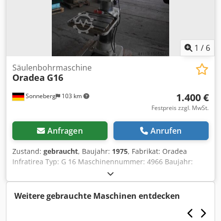
1
/
6
Säulenbohrmaschine
Oradea
G16
1.400 €
Sonneberg
103 km
Festpreis zzgl. MwSt.
Anfragen
Anrufen
Zustand:
gebraucht
, Baujahr:
1975
, Fabrikat: Oradea
Infratirea Typ: G 16 Maschinennummer: 4966 Baujahr:
1975 Bohrleistung: 30 mm Spindelaufnahme: MK 3
Drehzahlbereich: 150 bis 2.360 U/min Vorschub: ja (defekt)
Tisch: 490 x 390 mm Spannfläche: 400 x 300 mm
Weitere gebrauchte Maschinen entdecken
Ausladung: 285 mm Pinolenhub: 160 mm
Spindelstockverstellung: 200 mm Tischverstellung: 350 mm