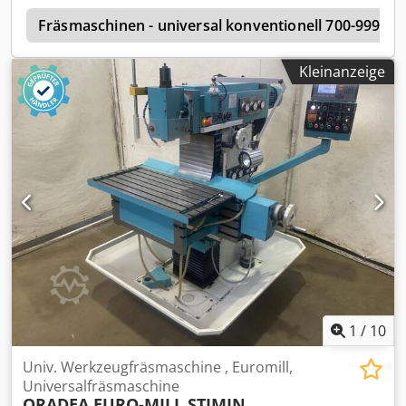
Stellfläche: 500 x 830 mm Anschluss: 1,65 kW Ausstattung:
n
Gewindeschneideinrichtung Csdpfx Amjrnrpvjujha
Fräsmaschinen - universal konventionell 700-999m
Zustand: gut, Vorschub defekt Gewicht: 0,7 t Abmaße: 500
x 830 x 2.100 mm
Kleinanzeige
1
/
10
Univ. Werkzeugfräsmaschine , Euromill,
Universalfräsmaschine
ORADEA EURO-MILL STIMIN