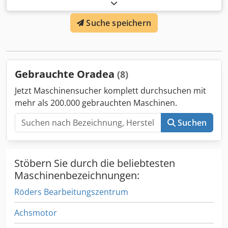
Gewichtsausgleichssystem Doppelzahnstange.
Längsverfahrweg 2500mm Vorschübe: 0,45-4500 mm / min.
Suche speichern
Eilgang - 4500mm / min Stufenlos einstellbare
Drehgeschwindigkeit: 0.000129 - 1.29 rot / min.
Umdrehungsgeschwindigkeit - 1,29 U/min. Chodpfxefx Syzj
Amusa
Gebrauchte Oradea
(8)
Jetzt Maschinensucher komplett durchsuchen mit
mehr als 200.000 gebrauchten Maschinen.
Suchen
Stöbern Sie durch die beliebtesten
Maschinenbezeichnungen:
Röders Bearbeitungszentrum
Achsmotor