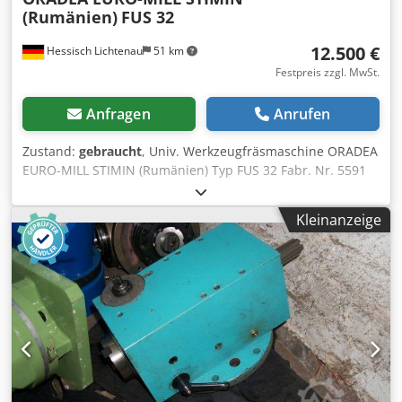
(Rumänien)
FUS 32
12.500 €
Hessisch Lichtenau
51 km
Festpreis zzgl. MwSt.
Anfragen
Anrufen
Zustand:
gebraucht
, Univ. Werkzeugfräsmaschine ORADEA
EURO-MILL STIMIN (Rumänien) Typ FUS 32 Fabr. Nr. 5591
Baujahr 2009 Fahrwege X: 560 mm, Y: 320 mm, Z: 400 mm
Tischgröße 950 x 450 mm Werkzeugaufnahme
Kleinanzeige
(Vertikalkopf) ISO 40 - M16 Werkzeugaufnahme
(Horizontalspindel) ISO 40 - S20x2 (wie Deckel)
Spindeldrehzahl 25-2000 U/min. 18 Stufen
Vorschubgeschwindigkeit 5-400 mm/min. 18 Stufen
Eilganggeschwindigkeit 1400 mm/min. Motorleistung
Hauptspindel 3 KW Netzanschluß 400 Volt, 50 Hz, 10 KW -
3-Achsen Digitalanzeige und Glasmaßstäbe von
HEIDENHAIN, Typ ND 780 - Vertikalfräskopf mit Bohrpinole
schwenkbar +/- 90° - Pinolverschiebung am Vertikalkopf
100 mm - manuelle Werkzeugspannung mit Gewinde M16