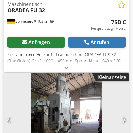
Maschinentisch
ORADEA
FU 32
750 €
Sonneberg
103 km
Festpreis zzgl. MwSt.
Anfragen
Anrufen
Zustand:
neu
, Herkunft: Fräsmaschine ORADEA FUS 32
(Rumänien) Größe: 800 x 450 mm Spannfläche: 640 x 360
mm Spannnutenanzahl: 5 Chodpfx Aefz Nxtomuja
Spannnutenbreite: 23 / 14 mm Spannnutentiefe: 26 / 13
Kleinanzeige
mm Anschlagfläche: 350 x 240 mm Ausstattung: dreh-,
kipp und schwenkbar Maße: 800 x 700 x 600 mm Gewicht:
270 kg