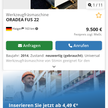
1
/
11
Werkzeugfräsmaschine
ORADEA
FUS 22
9.500 €
Haiger
163 km
Festpreis zzgl. MwSt.
Anfragen
Anrufen
Baujahr:
2014
, Zustand:
neuwertig (gebraucht)
, Universal
Werkzeugfräsmaschine von Stimin geeignet für den
Werkzeug, Vorrichtungsbau, Formenbau sowie die
Ausbildung Verfahrwege : 320x250x300mm Drehzahl :40-
2240 U/min Aufnahme : SK 40 Tisch 600x210mm Längsweg
(X,Y,Z -Achse) 320x250x300mm Werkzeugaufnahme: SK 40
Vertikalspindeldrehzahlen: 40-2240U/min Vorschübe 12-
630mm/min Anschluss 50 Hz 3x 380V Spindelmotor 2,2KW
Maschinengewicht ca. 1000kg Abmaße
1200x1900x1000mm Chjdpsi A I Rxofx Amuoa
Inserieren Sie jetzt ab 4,49 €
*