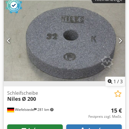
1
/
3
Schleifscheibe
Niles
Ø 200
15 €
Wiefelstede
281 km
Festpreis zzgl. MwSt.