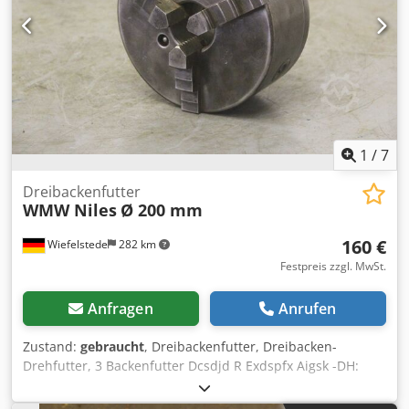
1
/
7
Dreibackenfutter
WMW Niles
Ø 200 mm
160 €
Wiefelstede
282 km
Festpreis zzgl. MwSt.
Anfragen
Anrufen
Zustand:
gebraucht
, Dreibackenfutter, Dreibacken-
Drehfutter, 3 Backenfutter Dcsdjd R Exdspfx Aigsk -DH:
200x3-III -TGL: 30-2332 -Futtergröße: Ø 200 mm -Gewicht:
16,7 kg