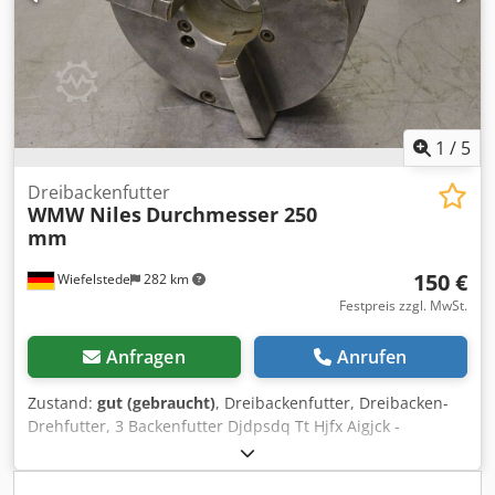
1
/
5
Dreibackenfutter
WMW Niles
Durchmesser 250
mm
150 €
Wiefelstede
282 km
Festpreis zzgl. MwSt.
Anfragen
Anrufen
Zustand:
gut (gebraucht)
, Dreibackenfutter, Dreibacken-
Drehfutter, 3 Backenfutter Djdpsdq Tt Hjfx Aigjck -
Futtergröße: Ø 250 mm -Konus: Kurzkegel 8 Ø 139 mm -
Lochkreis: Ø 170 mm -Durchgangsbohrung: Ø 80 mm -