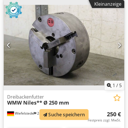
Dcedpfodtap Rox Aigjk -Kurzkegelaufnahme: Ø 105 mm -
Kleinanzeige
Gewicht: 24 kg
1
/
5
Dreibackenfutter
WMW Niles**
Ø 250 mm
250 €
Wiefelstede
282 km
Suche speichern
Festpreis zzgl. MwSt.