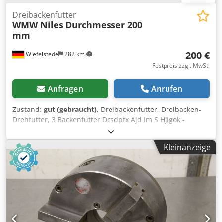
Dreibackenfutter
WMW Niles
Durchmesser 200
mm
200 €
Wiefelstede
282 km
Festpreis zzgl. MwSt.
Anfragen
Anrufen
Zustand:
gut (gebraucht)
, Dreibackenfutter, Dreibacken-
Drehfutter, 3 Backenfutter Dcsdpfx Ajd Im S Hjigok -
Futtergröße: Ø 200 mm -Gewindeaufnahme -
Durchgangsbohrung: Ø 53 mm -Gewicht: 19,7 kg
Kleinanzeige