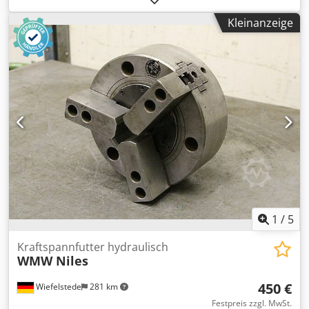
80 mm -Rezess: Ø 210 mm -Lochkreis: Ø 230 mm -Anzahl:
Kleinanzeige
3x vorhanden -Preis: pro Stück -Gewicht: 18 kg
1
/
5
Kraftspannfutter hydraulisch
WMW Niles
450 €
Wiefelstede
281 km
Festpreis zzgl. MwSt.