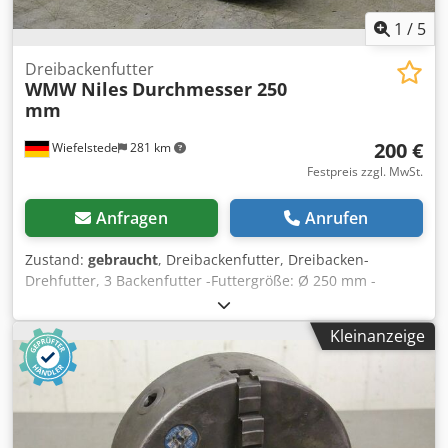
1
/
5
Dreibackenfutter
WMW Niles
Durchmesser 250
mm
200 €
Wiefelstede
281 km
Festpreis zzgl. MwSt.
Anfragen
Anrufen
Zustand:
gebraucht
, Dreibackenfutter, Dreibacken-
Drehfutter, 3 Backenfutter -Futtergröße: Ø 250 mm -
Kurzkegel: 6 -Durchlass: Ø 80 mm Dsdpfxed Iraze Aigjck -
Gewicht: 25,9 kg
Kleinanzeige