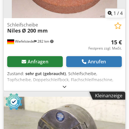
1
/
4
Schleifscheibe
Niles
Ø 200 mm
15 €
Wiefelstede
282 km
Festpreis zzgl. MwSt.
Anfragen
Anrufen
Zustand:
sehr gut (gebraucht)
, Schleifscheibe,
Topfscheibe, Doppelschleifbock, Flachschleifmaschine,
Rundschleifmaschine Dedob A Ni Ajpfx Aigsck -Innen: Ø 50
mm -Außen: Ø 200 mm -Breite: 40 mm -Anzahl: 12x
Kleinanzeige
Schleifscheiben vorhanden -Preis: pro Stück -Gewicht: 2,1
kg