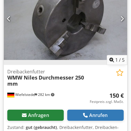
1
/
5
Dreibackenfutter
WMW Niles
Durchmesser 250
mm
150 €
Wiefelstede
282 km
Festpreis zzgl. MwSt.
Anfragen
Anrufen
Zustand:
gut (gebraucht)
, Dreibackenfutter, Dreibacken-