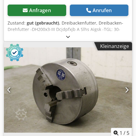
Anfragen
Anrufen
Zustand:
gut (gebraucht)
, Dreibackenfutter, Dreibacken-
Drehfutter -DH200x3-III Dcjdpfxjb A Slhs Aigsk -TGL: 30-
2332 -Futtergröße: Ø 200 mm -Rezess: Ø 155 mm -
Lochkreis: Ø 174 mm -Durchgangsbohrung: Ø 57 mm -
Kleinanzeige
Gewicht: 12 kg
1
/
5