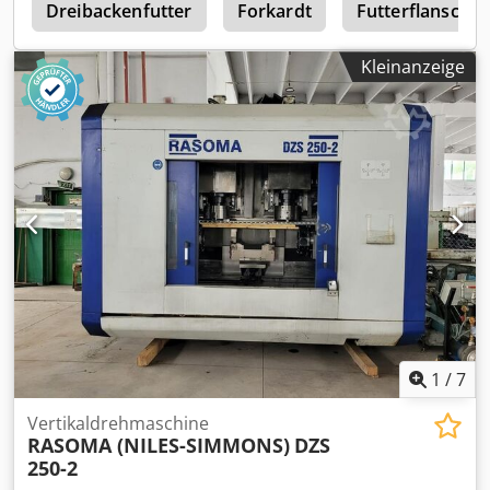
0
Dreibackenfutter
Forkardt
Futterflansch
Kleinanzeige
1
/
7
Vertikaldrehmaschine
RASOMA (NILES-SIMMONS)
DZS
250-2