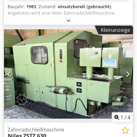
Baujahr:
1983
, Zustand:
einsatzbereit (gebraucht)
,
Angeboten wird eine Niles-Zahnradschleifmaschine.
Modulbereich: 2-14, Tischdurchmesser: 630mm,
Werkstückabmessungen X/Y/Z: 800mm/290mm/1500mm,
Kleinanzeige
min./max. Wälzschleifhub: 20mm/280mm,
Stößelhubbereich: 20-280DH/min, min./max. Zähnezahl:
5/360, Fußkreisdurchmesser: 50mm, max.
Kopfkreisdurchmesser: 800mm, min./max.
Schleifscheibendurchmesser: 270mm/350mm,
Schleifscheibenbohrung: 127mm,
Schleifscheibendrehzahl: 2450U/min, Gewicht: ca.
10000kg. Inklusive Papierbandfilter, Schrank mit
Wechselrädern und Ölnebelabsaugung. Besichtigung nach
Absprache möglich. Dcedpfx Aiozrn Nhogjk
1
/
4
Zahnradschleifmaschine
Niles
ZSTZ 630