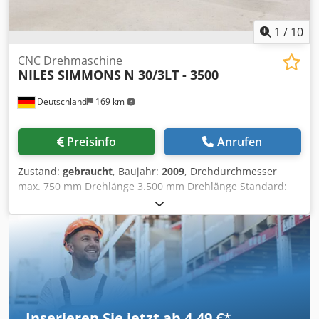
1
/
10
CNC Drehmaschine
NILES SIMMONS
N 30/3LT - 3500
Deutschland
169 km
Preisinfo
Anrufen
Zustand:
gebraucht
, Baujahr:
2009
, Drehdurchmesser
max. 750 mm Drehlänge 3.500 mm Drehlänge Standard:
3.071 mm Steuerung Sinumerik 840 D Siemens
Arbeitshöhe 1.300 mm x-Weg 435 mm z-Weg 3.071 mm
max. Werkstückgewicht zwischen Spitzen 2.000 kg
Drehzahlbereich - Hauptspindel 10 - 3.000 min/-1
Antriebsleistung - Hauptspindel 61,2 / 195 kW Max.
Drehmoment 779 Nm Spindelkopf A 11 DIN 55026
Spindeldurchmesser im vord. Lager 180 mm
Drehzahlbereich - Gegenspindel 10 - 3.000 min/-1
Inserieren Sie jetzt ab 4,49 €
*