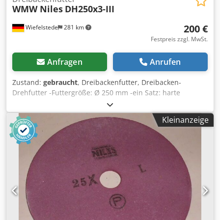
WMW Niles
DH250x3-III
200 €
Wiefelstede
281 km
Festpreis zzgl. MwSt.
Anfragen
Anrufen
Zustand:
gebraucht
, Dreibackenfutter, Dreibacken-
Drehfutter -Futtergröße: Ø 250 mm -ein Satz: harte
Wechselbacken -Durchlass: 81 mm -Rezess: Ø 210 mm -
Lochkreis: Ø 230 mm Djdpfsduab Iox Aigock -Gewicht: 19
Kleinanzeige
kg