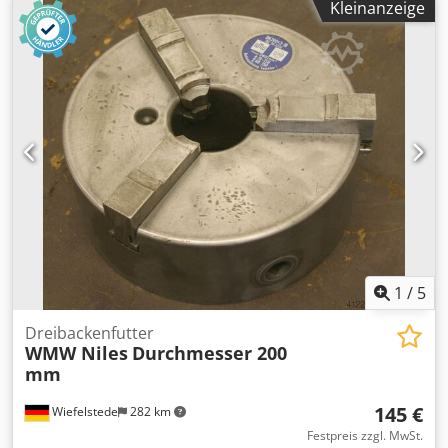
Kleinanzeige
1
/
5
Dreibackenfutter
WMW Niles
Durchmesser 200
mm
145 €
Wiefelstede
282 km
Festpreis zzgl. MwSt.