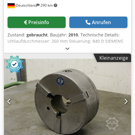
Deutschland
290 km
Preisinfo
Anrufen
Zustand:
gebraucht
, Baujahr:
2010
, Technische Details:
Umlaufdurchmesser: 260 mm Steuerung: 840 D SIEMENS
Drehzahl: 3.500 1/min Spindelmotor: 36 / 28 kW
Futterdurchmesser: 260 mm Verfahrweg - x: 900 mm
Kleinanzeige
Verfahrweg - z: 400 mm Revolverkopf: 12 Pos.
Werkzeughalter: VDI 40 Eilgang in X-und Z-Richtung: 100 /
30 m/min Raumbedarf ca.: 5,3 x 2,4 x 3,31 m CNC
Vertikaldrehmaschine mit 2 Spindeln, 2x RÖHM
Kraftspannfutter D 315mm, Dcsdpfx Aetpq Urjigek *