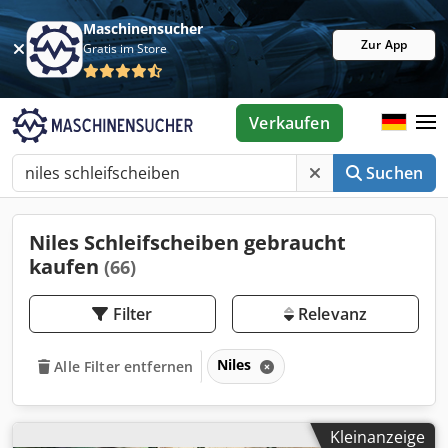
Maschinensucher
Zur App
Gratis im Store
Verkaufen
Suchen
Niles Schleifscheiben gebraucht
kaufen
(66)
Filter
Relevanz
Niles
Alle Filter entfernen
Kleinanzeige