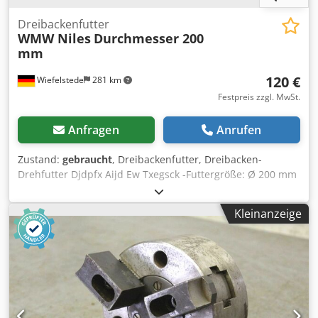
Dreibackenfutter
WMW Niles
Durchmesser 200
mm
120 €
Wiefelstede
281 km
Festpreis zzgl. MwSt.
Anfragen
Anrufen
Zustand:
gebraucht
, Dreibackenfutter, Dreibacken-
Drehfutter Djdpfx Aijd Ew Txegsck -Futtergröße: Ø 200 mm
-Gewicht: 18 kg
Kleinanzeige