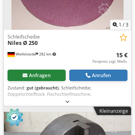
1
/
3
Schleifscheibe
Niles
Ø 250
15 €
Wiefelstede
282 km
Festpreis zzgl. MwSt.
Anfragen
Anrufen
Zustand:
gut (gebraucht)
, Schleifscheibe,
Doppelschleifbock, Flachschleifmaschine,
Rundschleifmaschine Dcjdpjb A Ryfsfx Aigsk -Innen: Ø 32
mm -Außen: Ø 250 mm -Breite: 6 mm -Preis: pro Stück -
Kleinanzeige
Anzahl: 40x vorhanden -Gewicht: 0,6 kg