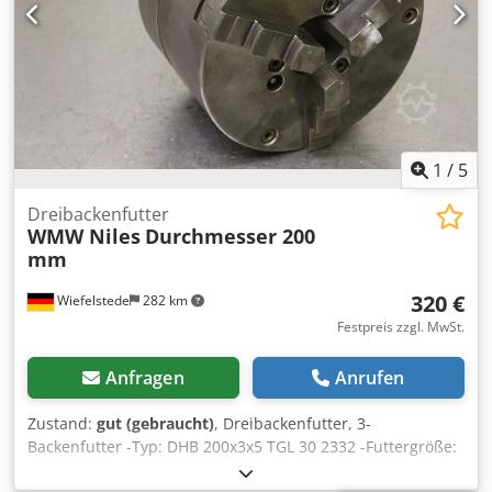
1
/
5
Dreibackenfutter
WMW Niles
Durchmesser 200
mm
320 €
Wiefelstede
282 km
Festpreis zzgl. MwSt.
Anfragen
Anrufen
Zustand:
gut (gebraucht)
, Dreibackenfutter, 3-
Backenfutter -Typ: DHB 200x3x5 TGL 30 2332 -Futtergröße:
Ø 200 mm -Durchlass: Ø 54 mm -max.: 3000 U/min