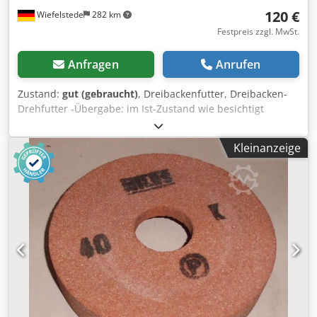
120 €
Wiefelstede
282 km
Festpreis zzgl. MwSt.
Anfragen
Anrufen
Zustand:
gut (gebraucht)
, Dreibackenfutter, Dreibacken-
Drehfutter -Übergabe: im Ist-Zustand wie besichtigt
Dcsdpfx Aievbbmcogjk -Kurzkegel: ist gekürzt worden -
Futtergröße: Ø 200 mm -Durchgangsbohrung: Ø 54 mm -
Kleinanzeige
Aufnahme: Kegel Ø 104,5 mm -gemäß Bilder, ohne
weiteres Zubehör -Gewicht 14,4 kg