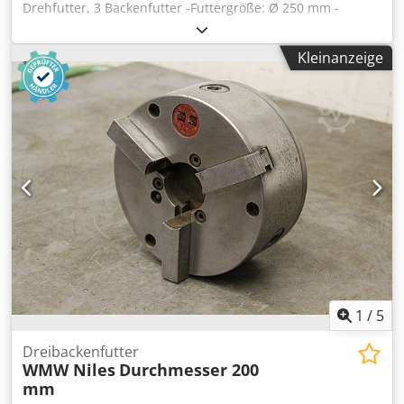
Drehfutter, 3 Backenfutter -Futtergröße: Ø 250 mm -
Aufnahme Rezess: Ø 210 mm -Durchgangsbohrung: Ø 80
mm -Gewicht: 18 kg Dcodpfx Aied Ew T Aegsk
Kleinanzeige
1
/
5
Dreibackenfutter
WMW Niles
Durchmesser 200
mm