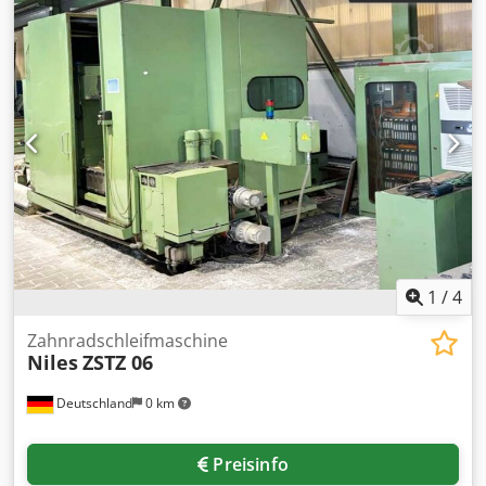
1
/
4
Zahnradschleifmaschine
Niles
ZSTZ 06
Deutschland
0 km
Preisinfo