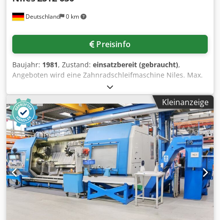
Deutschland
0 km
Preisinfo
Baujahr:
1981
, Zustand:
einsatzbereit (gebraucht)
,
Angeboten wird eine Zahnradschleifmaschine Niles. Max.
Raddurchmesser: 630mm, Radbreite: 215mm,
Modulbereich: 1-12, Stößelhubbereich: 75-315 DH/min,
Kleinanzeige
Hublänge: 225mm, Zähnezahl min./max.: 12/140, min.
Fußkreisdurchmesser: 50mm, max. Kopfkreisdurchmesser:
630mm, Tischdurchmesser: 500mm,
Werkstückabmessungen X/Y/Z: 630mm/200mm/700mm,
max. Werkstückgewicht: 400kg, min./max.
Schleifscheibendurchmesser: 250mm/350mm,
Schleifscheibenbohrung: 127mm, Schleifscheibenbreite:
30mm, Schleifscheibendrehzahl: 1690U/min, Gewicht: ca.
6300kg. Inklusive Schrank mit Wechselrädern und
Gegenhalter. Dokumentation vorhanden. Besichtigung
nach Absprache möglich. Dcjdpfxezrn Nbs Aigek