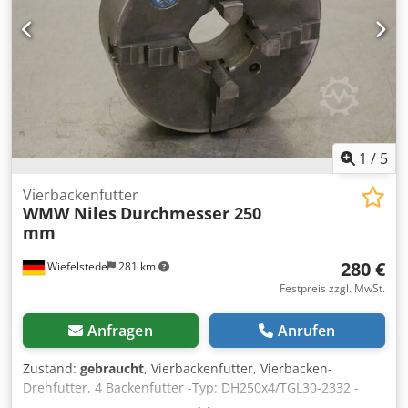
1
/
5
Vierbackenfutter
WMW Niles
Durchmesser 250
mm
280 €
Wiefelstede
281 km
Festpreis zzgl. MwSt.
Anfragen
Anrufen
Zustand:
gebraucht
, Vierbackenfutter, Vierbacken-
Drehfutter, 4 Backenfutter -Typ: DH250x4/TGL30-2332 -
Futtergröße: Ø 250 mm Dedpfxjdrwlxs Aigeck -Durchlass: Ø