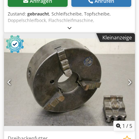
Anfragen
Anrufen
Zustand:
gebraucht
, Schleifscheibe, Topfscheibe,
Doppelschleifbock, Flachschleifmaschine,
Rundschleifmaschine Dcodpfx Aecx U Uvsigjk -Innen: Ø 32
mm -Außen: Ø 200 mm -Breite: 30 mm -Anzahl: 9x
Kleinanzeige
Scheiben vorhanden -Preis: pro Stück -Gewicht: 1,8 kg
1
/
5
Dreibackenfutter