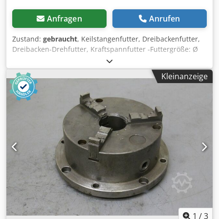
Anfragen
Anrufen
Zustand:
gebraucht
, Keilstangenfutter, Dreibackenfutter,
Dreibacken-Drehfutter, Kraftspannfutter -Futtergröße: Ø
250 mm -Gewicht: 35,5 kg Dedpfxod It H Rs Aigsck
Kleinanzeige
1
/
3