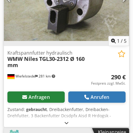
1
/
5
Kraftspannfutter hydraulisch
WMW Niles
TGL30-2312 Ø 160
mm
290 €
Wiefelstede
281 km
Festpreis zzgl. MwSt.
Anfragen
Anrufen
Zustand:
gebraucht
, Dreibackenfutter, Dreibacken-
Drehfutter, 3 Backenfutter Dcsdpfx Aisd R Hrdogsk -
Futtergröße: Ø 160 mm -TGL: 30-2312 -Gewicht: 11,2 kg
Kleinanzeige