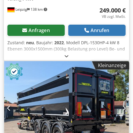
249.000 €
Leipzig
138 km
VB zzgl. MwSt.
Anfragen
Anrufen
Zustand:
neu
, Baujahr:
2022
, Modell DPL-1530HP-4 kW 8
Ebenen 3000x1500mm (300kg Belastung pro Level) Be- und
Entladungssystem Laser Raycus 4 kW Steurung FSCUT
2000ER Laserkopf Raytools BM115 Autofokus Kühler Hanli
Kleinanzeige
3.8 kW Luftgebläse 11kW Dkjdpfeci Ik Sox Aa Uor
Verschachtelungssoftware Cypnest-Nesting Software
Niederdruck-Gasalarm Gasdruckwächter und SW-
Steuerung Spannungsstabilisator 48-72 KVA Umhausung
nach Laserklasse 4 Heavy Duty Maschinenbasis. High
Leistung Servomotoren. Intelligentes
Schneidsteuerungssystem, einfache Bedienung Schnelles
Anheften, unterstützt durch Segment- und
Stufenanhefttechnologie Spezialisierter Luftkanal mit
überdimensioniertem Kaliber, macht den Rauchabzug
glatt. Komplett geschlossene Konstruktion Europäische CE-