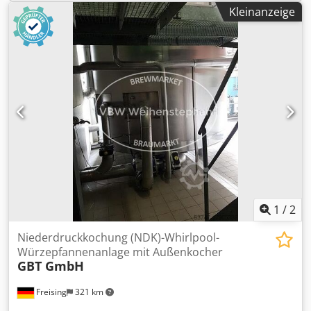
Ionenaustauschstation. Konzipiert zum Waschen von
Kleinanzeige
Elementen aus Stahl, Aluminium und Nichteisenmetallen
mit einer maximalen Belastung von 250 kg und
Abmessungen von 1000 x 800 mm. Für die Station liegen
technische Unterlagen und fertige Swewis vor. Nähere
Informationen erhalten Sie unter Tel. Dksdownbh Eepfx Aa
Ujr
1
/
2
Niederdruckkochung (NDK)-Whirlpool-
Würzepfannenanlage mit Außenkocher
GBT GmbH
Freising
321 km