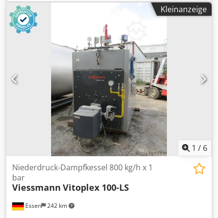
mit einem Baader oder SEPAmatic. Diese Maschine wurde
Kleinanzeige
direkt aus einer geschlossenen Fleischfabrik in Schottland
übernommen. Es ist fast unmöglich, diese Maschinen auf
dem Gebrauchtmarkt zu finden. Djdpfxslkc I Ro Aa Uekr
1
/
6
Niederdruck-Dampfkessel 800 kg/h x 1
bar
Viessmann
Vitoplex 100-LS
Essen
242 km