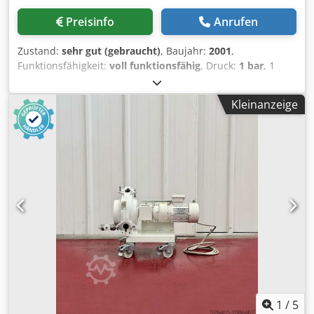
Preisinfo
Anrufen
Zustand:
sehr gut (gebraucht)
, Baujahr:
2001
,
Funktionsfähigkeit:
voll funktionsfähig
, Druck:
1 bar
, 1
gebr. Niederdruck-Dampfkessel ----- Hersteller :
VIESSMANN Type : Vitoplex 100-LS Leistung : 580 kW
Kleinanzeige
Dampfleistung ca. : 800 kg/h Wasserinhalt ca. : 1.316 ltr
zulässiger Betriebsüberdruck : 1 bar Baujahr : 2001 CE
Kennzeichen : 0035 ausgerüstet mit Weishaupt
Gasbrenner, Djdpew I T E Isfx Aa Uekr separatem
Schaltschrank, Speisewasserpumpe und den vorhandenen
groben und feinen Armaturen.
1
/
5