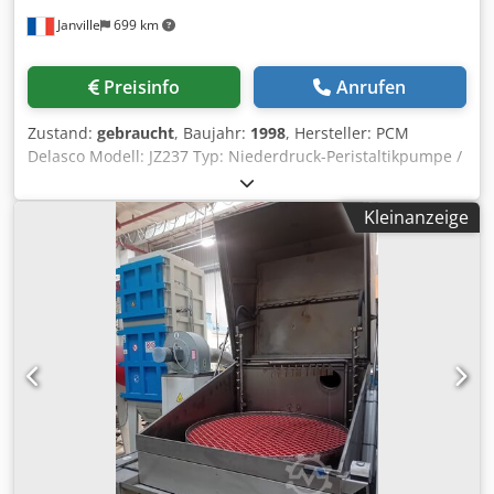
Janville
699 km
Preisinfo
Anrufen
Zustand:
gebraucht
, Baujahr:
1998
, Hersteller: PCM
Delasco Modell: JZ237 Typ: Niederdruck-Peristaltikpumpe /
Schlamm-Pumpe Baujahr: 1998 Dkodpfx Aaox R Dzme Ujr
Maximaler Druck: 1,5 bar Maximaler Durchfluss: 300 bis
Kleinanzeige
600 Liter/Stunde