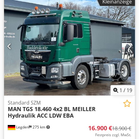
Kleinanzeige
Ausführung, Kälteleistung: 247kW, Verdichterdrehzahl:
1450U/min, Verdampfungstemperatur: 0,7°C,
Verflüssigerleistung: 300kW, Feuchtkugeltemperatur: 21°C,
max. Verflüssigungstemperatur: 35°C, Kältemittel: NH3,
max. Betriebsdruck Hochdruck/Niederdruck: 23bar/16bar.
Kälteträger: Elektrolysewasser, Kälteträgertemperatur
Eintritt/Austritt: 6°C/2°C, Kälteträger-Volumenstrom:
54m³/h, Kälteträger-Druckverlust: 53kPa, Kühlmittelmenge:
50kg, Ölfüllmenge: 20l, Kompressor: Grasso 410.
Maschinendimensionen X/Y/Z: ca.
4300mm/2000mm/2800mm, Gewicht: ca. 6500kg.
Dokumentation vorhanden. Eine Besichtigung vor Ort ist
möglich. Dodpsx Sywaefx Aa Uskr
1
/
19
Standard SZM
MAN
TGS 18.460 4x2 BL MEILLER
Hydraulik ACC LDW EBA
16.900 €
Legden
275 km
18.900 €
Festpreis zzgl. MwSt.