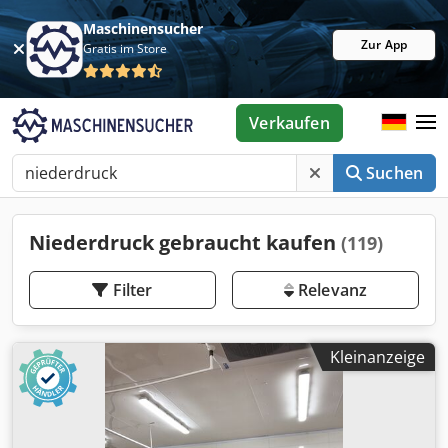
Maschinensucher
Zur App
Gratis im Store
Verkaufen
Suchen
Niederdruck gebraucht kaufen
(119)
Filter
Relevanz
Kleinanzeige