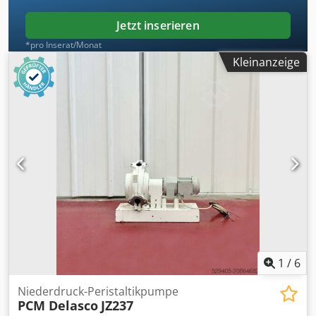
Jetzt inserieren
*pro Inserat/Monat
Kleinanzeige
1
/
6
Niederdruck-Peristaltikpumpe
PCM Delasco
JZ237