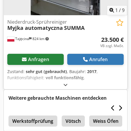
1
/
9
Niederdruck-Sprühreiniger
Myjka automatyczna
SUMMA
23.500 €
Tajęcina
824 km
VB zzgl. MwSt.
Anfragen
Anrufen
Zustand:
sehr gut (gebraucht)
, Baujahr:
2017
,
Funktionsfähigkeit:
voll funktionsfähig
,
Maschinen-/Fahrzeugnummer:
MClL-800?OSK+KK
,
Eingangsspannung:
400 V
, Art des Eingangsstroms:
Drehstrom
, Art der Kühlung:
Luft
, Gesamtbreite:
2.330
Weitere gebrauchte Maschinen entdecken
mm
, Gesamtlänge:
2.150 mm
, Gesamthöhe:
2.800 mm
,
Blechstärke Aluminium (max.):
2 mm
, Dauerbetriebsdruck:
0,5 bar
, Tischlänge:
1.150 mm
, Ausstattung:
Typenschild
l
vorhanden, Warmwasser
Werkstoffprüfung
, Industrieller Rotations-
Vötsch
Weiss Öfen
Sprühreiniger mit Rauchabzug und