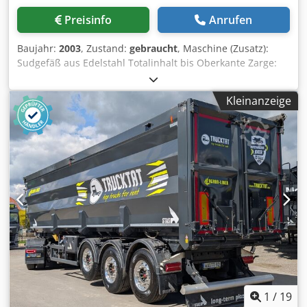
Preisinfo
Anrufen
Baujahr:
2003
, Zustand:
gebraucht
, Maschine (Zusatz):
Sudgefäß aus Edelstahl Totalinhalt bis Oberkante Zarge:
260 hl Durchmesser ca.: 3 m Zargenhöhe ca.: 2 m
Materialstärke: 3 mm unbeheizte Zarge Breite: 3,4 m
Kleinanzeige
Material: Edelstahl 1.4301 Basiskonstruktion: auf Edelstahl-
Rohrstützen, bodenverdübelt Ausstattung: Außenkocher,
kegelförmige Dunsthaube (Edelstahl, D = 3200 mm),
kegelförmige Isolierhaube (Edelstahl Außendurchmesser =
3400 mm), 2 Ausläufe DN200 und DN100, Mannloch
DN600, Dunstrohr (12000 mm), Innenbeleuchtung
Dkedpfxsvcqz Eo Aa Uer
1
/
19