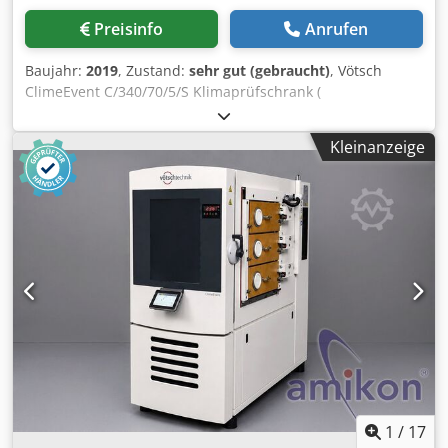
Umgebungstemperatur +5 °C bis +50 °C
Preisinfo
Anrufen
Kondenswassertest: Umgebungstemperatur +5 °C bis +42
°C Klimatest: +23 °C bis +70 °C Trocknung / Belüftung:
Baujahr:
2019
, Zustand:
sehr gut (gebraucht)
, Vötsch
Umgebungstemperatur +5 °C bis +70 °C Feuchtebereich
ClimeEvent C/340/70/5/S Klimaprüfschrank (
Klimatest: 20 bis 98 % r. F. Feuchtebereich Trocknung /
Sonderausführung ) !! Hersteller: Vötsch Industrietechnik
Belüftung: < 30 % r. F. Taupunktbereich: +12 °C bis +69 °C
GmbH Typ: ClimeEvent C/340/70/5/S Baujahr: 2019
Verbrauchsdaten: Dksdpfx Aajzqab Te Ujr
Kleinanzeige
Maschinentyp: Klimaprüfschrank / Temperatur- und
Wasserverbrauch Salzsprühprüfung: ca. 0,4 l/h
Feuchteprüfschrank Prüfkammervolumen: ca. 340 Liter
Wasserverbrauch Kondenswassertest: ca. 34 l Verbrauch
Beschreibung Zum Verkauf steht ein gebrauchter Vötsch
Sprühlösung: ca. 0,9 l/h Druckluftverbrauch
ClimeEvent C/340/70/5/S Temperatur- und
Salzsprühprüfung: ca. 1,4 m³/h Druckluftverbrauch
Klimaprüfschrank aus dem Baujahr 2019. Bei diesem Gerät
Belüften: ca. 7,0 m³/h Temperaturkonstanz: ±1,0 K
handelt es sich um eine seltene Sonderausführung mit
Ausstattung: Touchscreen-Steuerung Ringspülluft-System
drei seitlich ausziehbaren teleskopischen Prüfschubladen.
Klimawechseltest-Funktion nach VDA 621-415
Die Prüflinge können komfortabel außerhalb des
Salzsprühprüfung Kondenswasserprüfung
Prüfraums vorbereitet, angeschlossen und anschließend
Temperaturprüfung Klimaprüfung Trocknungs- und
in den Prüfraum eingeschoben werden. Dadurch eignet
Belüftungsfunktion Luftgekühltes Kühlsystem Ethernet-
sich die Anlage besonders für Serienprüfungen,
Schnittstelle Automatische Prüfprogramme
Entwicklungsaufgaben, Langzeitversuche sowie
Transportdaten: Abmessungen (B × T × H): ca. 2.925 × 980
Anwendungen mit häufigem Probenwechsel. Jede
× 1.370 mm Transportmaße (B × T × H): ca. 2.925 × 1.880 ×
Prüfschublade verfügt über einen Edelstahl-Gitterkorb
1
/
17
1.370 mm Gewicht: ca. 650 kg Zustand: Gebraucht / Used