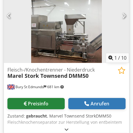
1
/
10
Fleisch-/Knochentrenner - Niederdruck
Marel Stork Townsend
DMM50
Bury St Edmunds
681 km
Preisinfo
Anrufen
Zustand:
gebraucht
, Marvel Townsend StorkDMM50
Fleischknochenseparator zur Herstellung von entbeintem
Fleisch bester Qualität bei niedrigem Druck in Verbindung