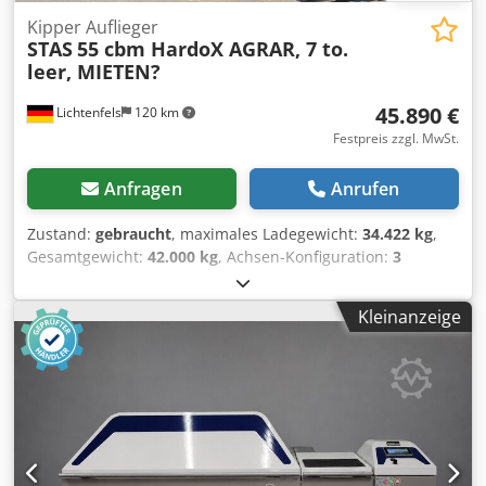
Kipper Auflieger
STAS
55 cbm HardoX AGRAR, 7 to.
leer, MIETEN?
45.890 €
Lichtenfels
120 km
Festpreis zzgl. MwSt.
Anfragen
Anrufen
Zustand:
gebraucht
, maximales Ladegewicht:
34.422 kg
,
Gesamtgewicht:
42.000 kg
, Achsen-Konfiguration:
3
Achsen
, Erstzulassung:
01/2024
, nächste Prüfung (TÜV):
01/2027
, Laderaumlänge:
10.149 mm
, Laderaumbreite:
Kleinanzeige
2.400 mm
, Laderaumhöhe:
2.280 mm
, Laderaumvolumen:
55 m³
, Gesamtlänge:
11.521 mm
, Gesamtbreite:
2.550 mm
,
Gesamthöhe:
3.672 mm
, Baujahr:
2024
, Ausstattung:
ABS
,
STAS 3- Achs HardoX- Stahlkipper 55 cbm "AGRAR-LINER"
Erstzulassung 16.01.2024 Laufleistung 243.148 Km Maße
i.L. (LxBxH) 10.142 x 2.350/ 2.450 x 2.280 mm (konische
Bauform) Leergewicht nur 7.578 Kg Z- Chassis gekröpfte
Ausführung Boden durchgehend in 4 mm HardoX- Stahl