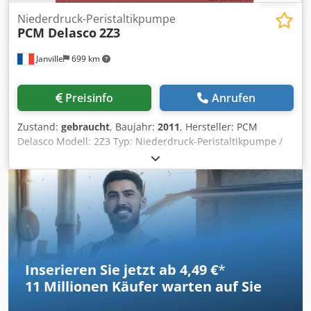
Niederdruck-Peristaltikpumpe
PCM Delasco
2Z3
Janville
699 km
Preisinfo
Anrufen
Zustand:
gebraucht
, Baujahr:
2011
, Hersteller: PCM
Delasco Modell: 2Z3 Typ: Niederdruck-Peristaltikpumpe /
Pastenpumpe Baujahr: 2011 Dichte: max. 1,8 Dkjdpfx Aaox
R Dzgs Usr Hub: 165 cm Max. Drehzahl: 56 U/min Max.
Druck: 1,5 bar Max. Fördermenge: ca. 9 Liter (geschätzter
Wert) Selbstansaugend Max. Viskosität: 15.000 cP
Inserieren Sie jetzt ab 4,49 €
*
11 Millionen
Käufer warten auf Sie