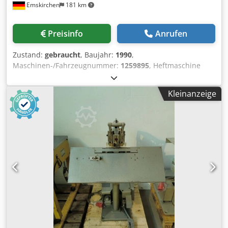
Emskirchen
181 km
stapling is made by simply flicking over the table Maschine
ist für Dauerbetrieb ausgelegt - geräuscharm durch
Spezialgetriebemotor / for long term use, low noise level
Preisinfo
Anrufen
through special gear motor Online-Video-Inspection by
Skype-Video We would be very pleased with your visit -
Zustand:
gebraucht
, Baujahr:
1990
,
more machines on Stock Available Immediately - Can be
Maschinen-/Fahrzeugnummer:
1259895
, Heftmaschine
inspect On Stock Emskirchen / Nürnberg - Can be test
Serial-No. 1259895 Online-Video-Inspection by Skype-Video
We would be very pleased with your visit - more machines
Kleinanzeige
on Stock Available Immediately - Can be inspect On Stock
Emskirchen / Nürnberg - Can be test Dksdjtzc Nhopfx Ab
Der