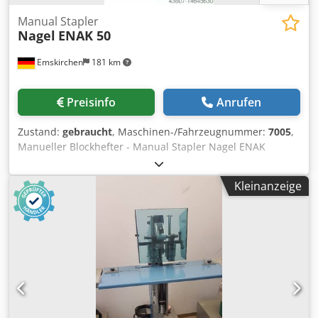
Manual Stapler
Nagel
ENAK 50
Emskirchen
181 km
Preisinfo
Anrufen
Zustand:
gebraucht
, Maschinen-/Fahrzeugnummer:
7005
,
Manueller Blockhefter - Manual Stapler Nagel ENAK
50Serial-No. 6017 Online-Video-Inspection by Skype-Video
We would be very pleased with your visit - more machines
Kleinanzeige
on Stock Available Immediately - Can be inspect On Stock
Emskirchen / Nürnberg - Can be test Dksdpforgbz Tox Ab
Der