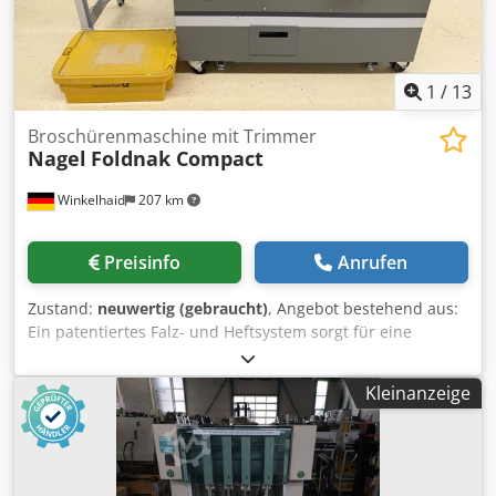
1
/
13
Broschürenmaschine mit Trimmer
Nagel
Foldnak Compact
Winkelhaid
207 km
Preisinfo
Anrufen
Zustand:
neuwertig (gebraucht)
, Angebot bestehend aus:
Ein patentiertes Falz- und Heftsystem sorgt für eine
präzise Positionierung der Klammern •
Verarbeitungskapazität: bis zu 25 Blatt bei 80 g/m²
Kleinanzeige
Papiergewicht • Unterstützte Papierformate: • Minimum:
105 × 210 mm • Maximum: 325 × 450 mm • Serienmäßige
Verarbeitung mit Flach- oder Ringklammern möglich • Bis
zu vier Heftköpfe können gleichzeitig an vier
verschiedenen Positionen eingesetzt werden • Ausgestattet