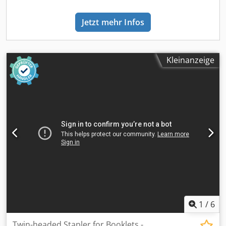
Jetzt mehr Infos
Kleinanzeige
1
/
6
Twin-headed Stapler for Booklets -