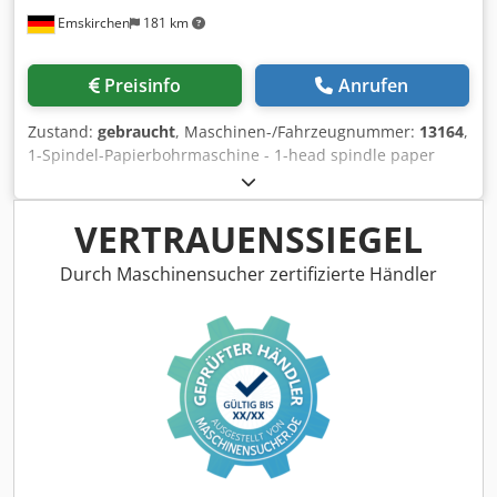
Emskirchen
181 km
Preisinfo
Anrufen
Zustand:
gebraucht
, Maschinen-/Fahrzeugnummer:
13164
,
1-Spindel-Papierbohrmaschine - 1-head spindle paper
drilling Nagel Citiborma 150Serial-No. 7404 Online-Video-
Inspection by Skype-Video We would be very pleased with
your visit - more machines on Stock Available Immediately
VERTRAUENSSIEGEL
- Can be inspect On Stock Emskirchen / Nürnberg - Can be
test Dkjdjh Aw Ugspfx Ab Djr
Durch Maschinensucher zertifizierte Händler