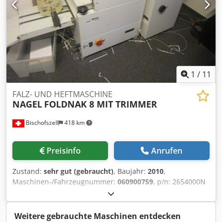
(this allows, for example, sewing only) triggering from a
button or a photocell counter of copies made lateral and
frontal alignment indicator light indicating lack of staples
SRA3 format Supports non-standard formats.
1
/
11
FALZ- UND HEFTMASCHINE
NAGEL
FOLDNAK 8 MIT TRIMMER
Bischofszell
418 km
Preisinfo
Anrufen
Zustand:
sehr gut (gebraucht)
, Baujahr:
2010
,
Maschinen-/Fahrzeugnummer:
060900759
, p/n: 2654000N
Dkjdpfxoxcaphe Ab Dor Format: bis SRA
Weitere gebrauchte Maschinen entdecken