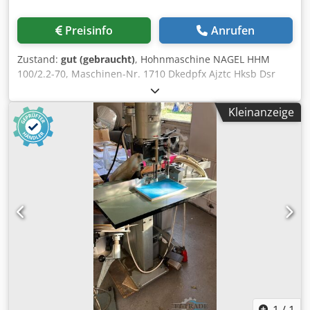
Preisinfo
Anrufen
Zustand:
gut (gebraucht)
, Hohnmaschine NAGEL HHM
100/2.2-70, Maschinen-Nr. 1710 Dkedpfx Ajztc Hksb Dsr
Kleinanzeige
1
/
1