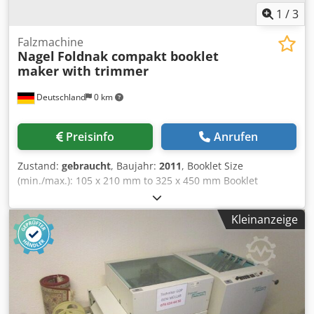
1
/
3
Falzmachine
Nagel
Foldnak compakt booklet
maker with trimmer
Deutschland
0 km
Preisinfo
Anrufen
Zustand:
gebraucht
, Baujahr:
2011
, Booklet Size
(min./max.): 105 x 210 mm to 325 x 450 mm Booklet
Thickness: Max. 25 sheets (80 gsm) or up to 5 mm Max
Speed: Up to 2,000 booklets per hour Dkodpfoziix Sex Ab
Kleinanzeige
Djr Stapling Options: Flat or loop (ring) staples Stapling
Heads: Up to 4 heads can be used on 6 positions (2
standard) Power Supply: 220 V, 10 A Dimensions (H x W x
D): 86 cm x 103 cm x 71 cm Net Weight: 240 kg Format: 325
x 450 mm Ausstattung: regular and optional eyelet sewing
(standard staples, cheap to use)Stitching Heads:
adjustable heads possibility to turn off sewing or folding