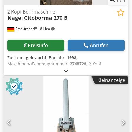
2 Kopf Bohrmaschine
Nagel
Citoborma 270 B
Emskirchen
181 km
Preisinfo
Anrufen
Zustand:
gebraucht
, Baujahr:
1998
,
Maschinen-/Fahrzeugnummer:
2748728
, 2 Kopf
Bohrmaschine Serial-No. 2748728 Online-Video-Inspection
by Skype-Video We would be very pleased with your visit -
Kleinanzeige
more machines on Stock Available Immediately - Can be
inspect Dkjdpfxstzc H To Ab Dor On Stock Emskirchen /
Nürnberg - Can be test