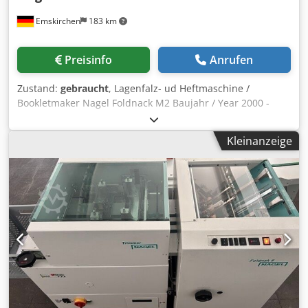
Emskirchen
183 km
Preisinfo
Anrufen
Zustand:
gebraucht
, Lagenfalz- ud Heftmaschine /
Bookletmaker Nagel Foldnack M2 Baujahr / Year 2000 -
Serial-No. 00010206 Papierformate min. 148 x 210mm -
max. 330 x 448mm Djdpfx Asv Sc Ayob Dskr (DIN A 5, DIN A
Kleinanzeige
4, DIN A 3) Broschürenumschlag Karton oder festes Papier
als Deckblatt Höhe der Papierlage (Broschüren) max.
1,5mm (ca. 15 x 80g) Höhe der Papierlage (Blocks /
Eckheftung) max. 2mm (ca. 20 x 80g) Leistung max. 500
Satz / Stunden Mögliche Heftkopfpositionen (Abstände in
mm) 4 (50 x 80 x 50) Heftklammertypen 26/6, Ri 26/6
Klammerkapazität Heftkopf 210 Online-Video-Inspection by
WhatsApp - MS Zoom - Telegram On Stock
Emskirchen/Nürnberg - Available Immediately - Can be
test