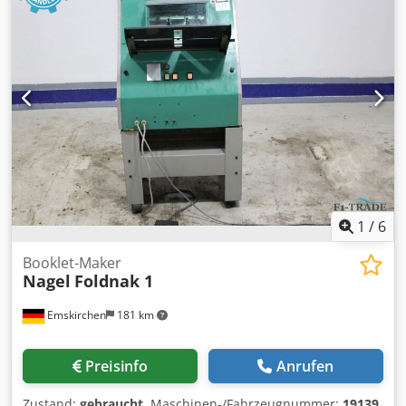
1
/
6
Booklet-Maker
Nagel
Foldnak 1
Emskirchen
181 km
Preisinfo
Anrufen
Zustand:
gebraucht
, Maschinen-/Fahrzeugnummer:
19139
,