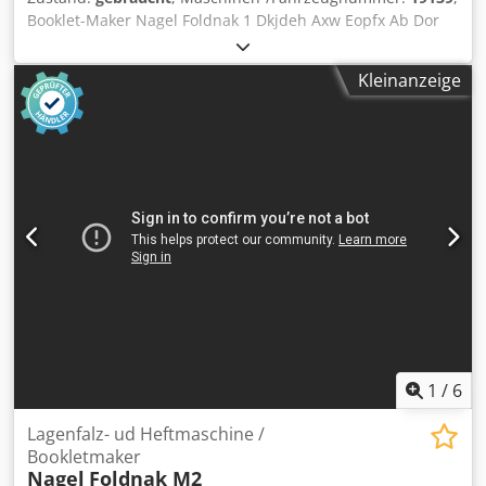
Booklet-Maker Nagel Foldnak 1 Dkjdeh Axw Eopfx Ab Dor
Online-Video-Inspection by Skype-Video We would be very
pleased with your visit - more machines on Stock Available
Kleinanzeige
Immediately - Can be inspect On Stock Emskirchen /
Nürnberg - Can be test
1
/
6
Lagenfalz- ud Heftmaschine /
Bookletmaker
Nagel
Foldnak M2