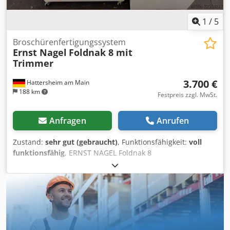
1
/
5
Broschürenfertigungssystem
Ernst Nagel
Foldnak 8 mit
Trimmer
3.700 €
Hattersheim am Main
188 km
Festpreis zzgl. MwSt.
Anfragen
Anrufen
Zustand:
sehr gut (gebraucht)
, Funktionsfähigkeit:
voll
funktionsfähig
, ERNST NAGEL Foldnak 8
(Werkstattüberholt) !! Super guter Zustand / Neuwertig !!
Falz-Heftmaschine für Broschüren bis 100 Seiten, 2
Heftköpfe für Heft- und Ringklammern Heften und Falzen
in einem Arbeitsgang, automatische Auslösung über
Fotozellen Magazin- und Fehlheftungskontrolle, Zähler,
bewegliche Klammernumbieger, Heft- und Ringklammern
im gleichen Heftkopf, Format-Wechsel in ca. 1 min.! Papier-