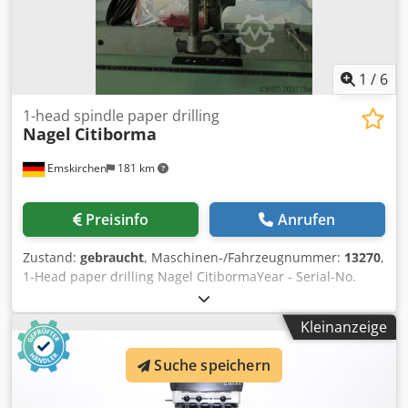
1
/
6
1-head spindle paper drilling
Nagel
Citiborma
Emskirchen
181 km
Preisinfo
Anrufen
Zustand:
gebraucht
, Maschinen-/Fahrzeugnummer:
13270
,
1-Head paper drilling Nagel CitibormaYear - Serial-No.
S129 Online-Video-Inspection by Skype-Video We would be
very pleased with your visit - more machines on Stock
Kleinanzeige
Available Immediately - Can be inspect Dodpsh Aw Ukjfx
Ab Djkr On Stock Emskirchen / Nürnberg - Can be test
Suche speichern