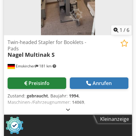
1
/
6
Twin-headed Stapler for Booklets -
Pads
Nagel
Multinak S
Emskirchen
181 km
Preisinfo
Anrufen
Zustand:
gebraucht
, Baujahr:
1994
,
Maschinen-/Fahrzeugnummer:
14069
,
Doppelkopfheftmaschine für Broschüren - Twin-headed
Stapler for Booklets - Pads Nagel Multinak SYear 1994 -
Kleinanzeige
Serial-No. 14069 Online-Video-Inspection by Skype-Video
We would be very pleased with your visit - more machines
on Stock Available Immediately - Can be inspect On Stock