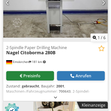
1
/
6
2-Spindle Paper Drilling Machine
Nagel
Citoborma 280B
Emskirchen
181 km
Preisinfo
Anrufen
Zustand:
gebraucht
, Baujahr:
2001
,
Maschinen-/Fahrzeugnummer:
700643
, 2-Spindel-
Papierbohrmaschine - 2-head spindle paper drilling Nagel
Citiborma 280BBaujahr / Year 2001 - Serial-No. 01052175
Kleinanzeige
Standgerät / standing device Dkedpoh Axx Hefx Ab Dor