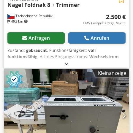
Nagel
Foldnak 8 + Trimmer
2.500 €
Tschechische Republik
493 km
EXW Festpreis zzgl. MwSt.
Anfragen
Anrufen
Zustand:
gebraucht
, Funktionsfähigkeit:
voll
funktionsfähig
, Art des Eingangsstroms:
Wechselstrom
(AC)
, Gesamthöhe:
870 mm
, Gesamtlänge:
2.190 mm
,
Eingangsspannung:
230 V
, Heftmaschine mit
Kleinanzeige
Frontbeschnitt Foldnak 8 Papierformat: min 12x21cm; max:
32,5x45cm (Trimmer: geschlossen A6-A4) 2x Foldnak
Industrieheftköpfe Trimmer mit Presswalzen.
Bandauslage. Geschwindigkeit: max 2000 Heftungen/h
Masse: höhe x breite x länge (cm): 87 x 61 x (58+96+65)=219
. Dkodpfowpqvnex Ab Dsr Gesamtgewicht netto 270kg: In
Funktion, kann getestet werden.