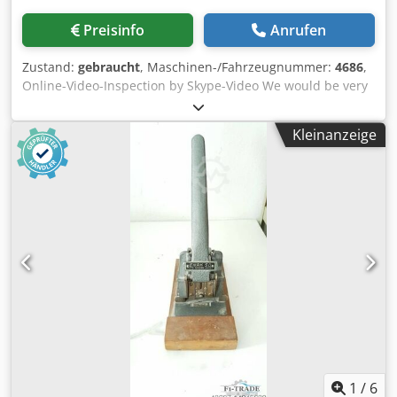
Preisinfo
Anrufen
Zustand:
gebraucht
, Maschinen-/Fahrzeugnummer:
4686
,
Online-Video-Inspection by Skype-Video We would be very
pleased with your visit - more machines on Stock Available
Immediately - Can be inspect On Stock Emskirchen /
Kleinanzeige
Nürnberg - Can be test Djdpfjh Ax D Sjx Ab Dskr
1
/
6