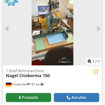
Online-Video-Inspection by Skype-Video We would be very
pleased with your visit - more machines on Stock Available
Immediately - Can be inspect On Stock Emskirchen /
Nürnberg - Can be test
1
/
1
1 Kopf Bohrmaschine
Nagel
Citoborma 150
Emskirchen
181 km
Preisinfo
Anrufen