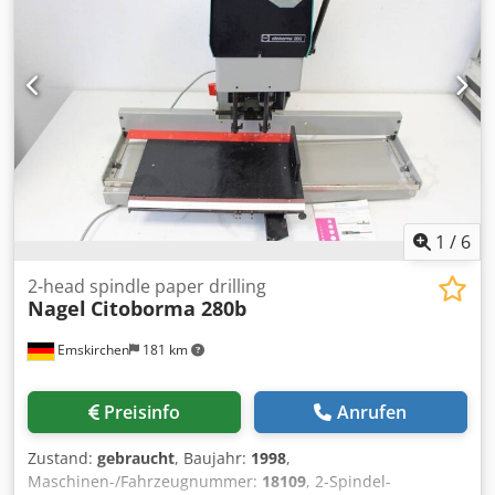
1
/
6
2-head spindle paper drilling
Nagel
Citoborma 280b
Emskirchen
181 km
Preisinfo
Anrufen
Zustand:
gebraucht
, Baujahr:
1998
,
Maschinen-/Fahrzeugnummer:
18109
, 2-Spindel-