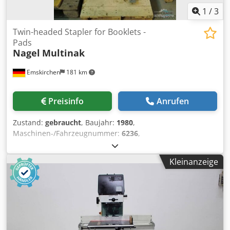
1
/
3
Twin-headed Stapler for Booklets -
Pads
Nagel
Multinak
Emskirchen
181 km
Preisinfo
Anrufen
Zustand:
gebraucht
, Baujahr:
1980
,
Maschinen-/Fahrzeugnummer:
6236
,
Doppelkopfheftmaschine für Broschüren - Blocks - Twin-
headed Stapler for Booklets - Pads Nagel MultinakYear
Kleinanzeige
1980 - Serial-No. 6236/1 Online-Video-Inspection by Skype-
Video We would be very pleased with your visit - more
machines on Stock Dkedpfx Aeh Axptsb Dsr Available
Immediately - Can be inspect On Stock Emskirchen /
Nürnberg - Can be test