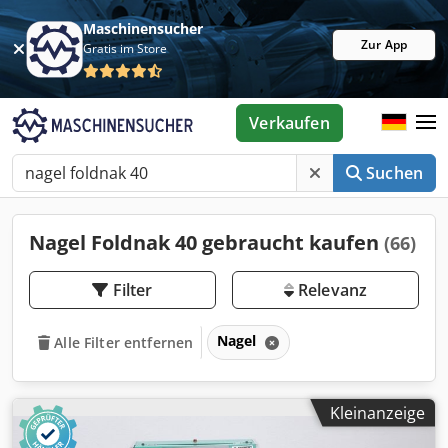
Maschinensucher
Zur App
Gratis im Store
Verkaufen
Suchen
Nagel Foldnak 40 gebraucht kaufen
(66)
Filter
Relevanz
Nagel
Alle Filter entfernen
Kleinanzeige