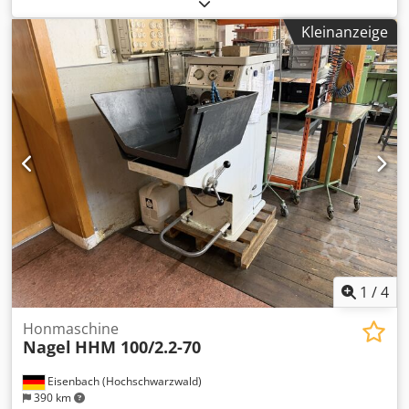
Zustand, sofort Verfügbar Bei Interesse informieren wir Sie
auch gerne über weitere Maschinen in unserem Haus.
Kleinanzeige
Dsdpfx Abjxbzfnj Dskr Sie sind herzlich willkommen, nach
vorheriger Terminabsprache, die Maschine in unserem
Haus zu besichtigen.
1
/
4
Honmaschine
Nagel
HHM 100/2.2-70
Eisenbach (Hochschwarzwald)
390 km