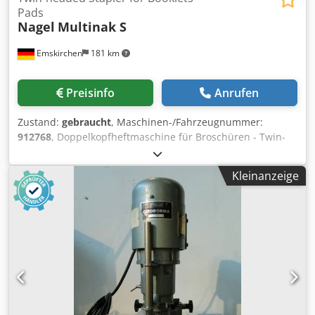
Pads
Nagel
Multinak S
Emskirchen
181 km
Preisinfo
Anrufen
Zustand:
gebraucht
, Maschinen-/Fahrzeugnummer:
912768
, Doppelkopfheftmaschine für Broschüren - Twin-
headed Stapler for Booklets - Pads Nagel Multinak SSerial-
No. 18093 Dkjdpfsh Axq Aox Ab Der Online-Video-
Kleinanzeige
Inspection by Skype-Video We would be very pleased with
your visit - more machines on Stock Available Immediately
- Can be inspect On Stock Emskirchen / Nürnberg - Can be
test