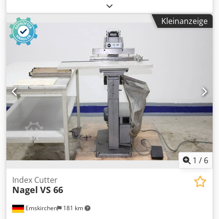
Papierbohrmaschine - 2-head spindle paper drilling Nagel
Citoborma 280bYear 1998 Online-Video-Inspection by
Kleinanzeige
Skype-Video We would be very pleased with your visit -
more machines on Stock Dedpfx Aoh Axrkjb Djkr Available
Immediately - Can be inspect On Stock Emskirchen /
Nürnberg - Can be test
1
/
6
Index Cutter
Nagel
VS 66
Emskirchen
181 km