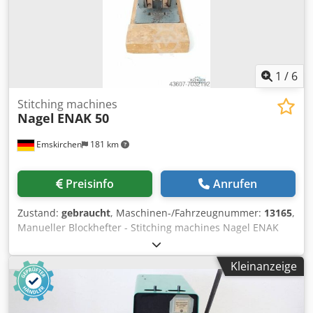
1
/
6
Stitching machines
Nagel
ENAK 50
Emskirchen
181 km
Preisinfo
Anrufen
Zustand:
gebraucht
, Maschinen-/Fahrzeugnummer:
13165
,
Manueller Blockhefter - Stitching machines Nagel ENAK
50Serial-No. 4105 Online-Video-Inspection by Skype-Video
We would be very pleased with your visit - more machines
Kleinanzeige
on Stock Available Immediately - Can be inspect Dksdpoh
Axpaefx Ab Dor On Stock Emskirchen / Nürnberg - Can be
test