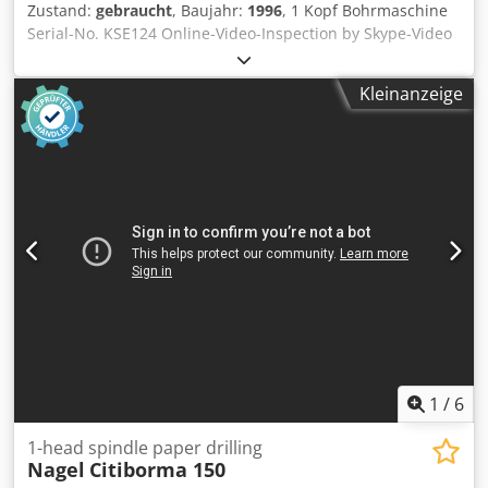
Zustand:
gebraucht
, Baujahr:
1996
, 1 Kopf Bohrmaschine
Serial-No. KSE124 Online-Video-Inspection by Skype-Video
We would be very pleased with your visit - more machines
on Stock Dksdetzc Hmspfx Ab Djr Available Immediately -
Kleinanzeige
Can be inspect On Stock Emskirchen / Nürnberg - Can be
test
1
/
6
1-head spindle paper drilling
Nagel
Citiborma 150