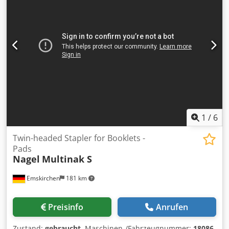
Emskirchen / Nürnberg - Can be test Dkodjh Axppopfx Ab
Der
1
/
6
Twin-headed Stapler for Booklets -
Pads
Nagel
Multinak S
Emskirchen
181 km
Preisinfo
Anrufen
Zustand:
gebraucht
, Maschinen-/Fahrzeugnummer:
18086
,