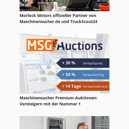
Rohrsägemaschine
Morlock Motors offizieller Partner von
Rohrtrennmaschine
Maschinensucher.de und TruckScout24
Rosler Rotofinish
Rösler Gleitschleifanlagen
Sandstrahlanlage
Schleifanlage
Schleppschleifanlage
Schleuderradstrahlanlage
Maschinensucher Premium-Auktionen:
Schlick
Versteigern mit der Nummer 1
Schlick Sandstrahlanlagen
Schrottwickler