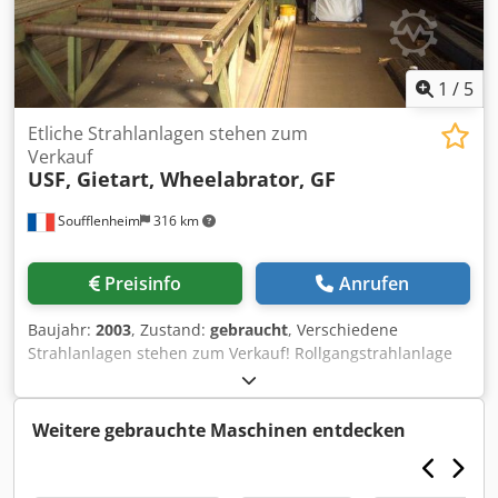
1
/
5
Etliche Strahlanlagen stehen zum
Verkauf
USF, Gietart, Wheelabrator, GF
Soufflenheim
316 km
Preisinfo
Anrufen
Baujahr:
2003
, Zustand:
gebraucht
, Verschiedene
Strahlanlagen stehen zum Verkauf! Rollgangstrahlanlage
Muldenbandstrahlanlage Haengebahnstrahlanlage
Drehtischstrahlanlage Dkjdpfx Ahj Hq S Djkor Strahlkabine
Druckstrahlkessel .
Weitere gebrauchte Maschinen entdecken