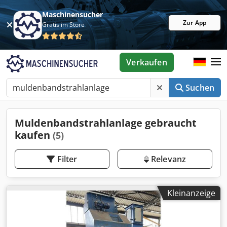
Maschinensucher
Zur App
Gratis im Store
Verkaufen
Suchen
Muldenbandstrahlanlage gebraucht
kaufen
(5)
Filter
Relevanz
Kleinanzeige