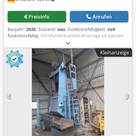
Preisinfo
Anrufen
Baujahr:
2026
, Zustand:
neu
, Funktionsfähigkeit:
voll
funktionsfähig
, Die Muldenbandstrahlanlage ist speziell
für das Reinigen und Entrosten von Schüttgütern
ausgelegt. Sie arbeitet zuverlässig und ist einfach zu
Kleinanzeige
bedienen. Durch die robuste Bauweise und die
leistungsstarke Turbine eignet sich die Anlage ideal für
den täglichen Einsatz in der Produktion. Technische Daten:
Fassungsvermögen: 180 Liter Turbine: 1 Stk. Turbine 3.6.10
Turbinenleistung: 11,0 kW Turbinensteuerung:
frequenzgeregelt Werkstückdaten: - Max. Raumdiagonale:
270 mm - Max. Werkstückgewicht: 25 kg Muldenband:
Lochung Ø 8 mm Strahlmittel: - Geeignet für rundes
Strahlmittel - Automatisches Nachfüllsilo: 100 Liter -
Strahlmittelmengenregulierung integriert Absaugung &
Lärm: - Schalldruckpegel ohne Schallschutz ≤ 85 dB(A) -
Filteraufstellung links oder rechts möglich Baujahr: vsl. KW
31/2026 Ausstattung: - Verschleißauskleidung aus Mangan