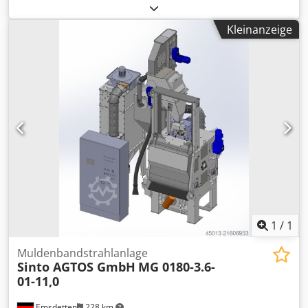
Muldenbandstrahlanlage des Herstellers Wheelabrator
vom Typ T85. Die Anlage ist gebraucht und voll
Kleinanzeige
funktionsfähig. Hersteller: Wheelabrator Typ: T85
Dsdpfxjzktvqj Ahkokr Anlagennummer: 6610246
Gesamtbreite: ca. 2300 mm Förderbandbreite: ca. 750 mm
Gesamthöhe: ca. 3250 mm Gesamttiefe: ca. 2100 mm
Baujahr: 1996 Die Anlage ist demontiert und kann nicht
vor Ort unter Strom getestet werden.
1
/
1
Muldenbandstrahlanlage
Sinto AGTOS GmbH
MG 0180-3.6-
01-11,0
Emsdetten
228 km