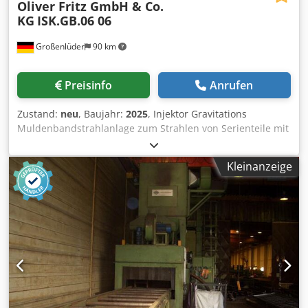
Oliver Fritz GmbH & Co.
KG
ISK.GB.06 06
Großenlüder
90 km
Preisinfo
Anrufen
Zustand:
neu
, Baujahr:
2025
, Injektor Gravitations
Muldenbandstrahlanlage zum Strahlen von Serienteile mit
Glasperlen, Korund, Keramikkugel unsw. Die Anlage hat
durch das Gravitationssystem beim Strahlen 15-20% mehr
Kleinanzeige
Strahlleistung als ein einfaches Injektorstrahlsystem. Die
Anlage besitzt ein Becherwerk mit Windsichtung zum
Strahlmittelreinigen. Für verschiedene Strahlaufgaben ist
es möglich bis zu 20 Programme zu hinterlegen. Dedjhunz
Njpfx Ahkekr