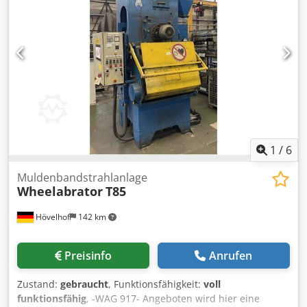
1
/
6
Muldenbandstrahlanlage
Wheelabrator
T85
Hövelhof
142 km
Preisinfo
Anrufen
Zustand:
gebraucht
, Funktionsfähigkeit:
voll
funktionsfähig
, -WAG 917- Angeboten wird hier eine