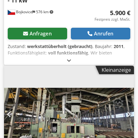
- 11 kW
5.900 €
Bojkovice
576 km
Festpreis zzgl. MwSt.
Anfragen
Anrufen
Zustand:
werkstattüberholt (gebraucht)
, Baujahr:
2011
,
Funktionsfähigkeit:
voll funktionsfähig
, Wir bieten
generalüberholte Turbinen aus einer
Durchlaufstrahlanlage – Rösler RRB 22/5-L. Turbinentyp –
Kleinanzeige
Hurricane H42. Die Turbinen wurden mit originalen
Ersatzteilen aus Werkzeugstahl überholt. Strahlanlage,
Strahlmaschine, Strahlturbine, Sandstrahlen, Turbine für
Strahlanlagen. Dsdpfx Asyy Rybsivjck