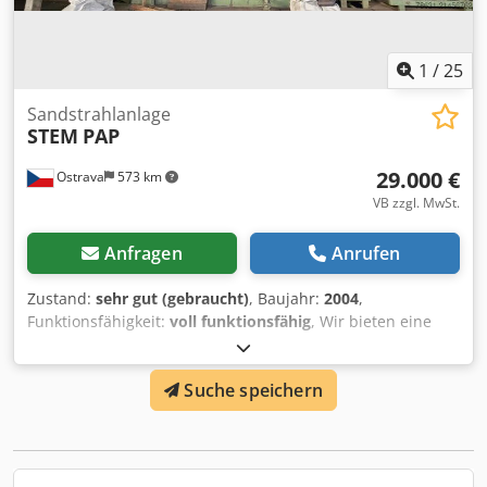
1
/
25
Sandstrahlanlage
STEM
PAP
29.000 €
Ostrava
573 km
VB zzgl. MwSt.
Anfragen
Anrufen
Zustand:
sehr gut (gebraucht)
, Baujahr:
2004
,
Funktionsfähigkeit:
voll funktionsfähig
, Wir bieten eine
Durchlaufstrahlanlage - STEM PAP22x4/4W1EM, Baujahr
2004, an. Dcodpfjyr H N Iox Aivek
Suche speichern