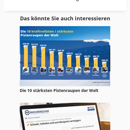
Durchlaufregal Kleinteile
Das könnte Sie auch interessieren
Durchlaufreinigungsanlage
Durchlaufschleifmaschine
Durchlaufwaschanlage
Entlackungsanlage
Flanschenbohrmaschine
Induktionsanlage
Die 10 stärksten Pistenraupen der Welt
Kleindrehmaschine
Kugelstrahlanlage
Kugelstrahlmaschine