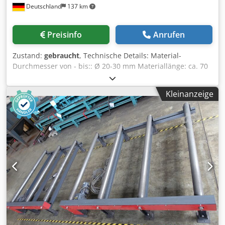
Deutschland
137 km
Preisinfo
Anrufen
Zustand:
gebraucht
, Technische Details: Material-
Durchmesser von - bis:: Ø 20-30 mm Materiallänge: ca. 70
mm Anzahl Turbinen: 3 Stck. Strahlstunden : ca. 200
Raumbedarf ca.: Höhe ges. ca. 4,5 m Anschlußwert: ca. 40
Kleinanzeige
kW FEDER-DURCHLAUF-STRAHLANLAGE (FEDERHäRTEN)
Einsatzmöglichkeit: Zum strahltechnischen
bearbeiten/härten von Federn im Durchlaufprinzip.
Fördern der Federn durch die Strahlanlage mittels
Schleppkette, die dem Schleuderstrahl ausgesetzt ist. Die
Durchlaufgeschwindigkeit der Schleppkette ist einstellbar.
Djdpfsu Nu I Tjx Aivsck Sehr wenig im Einsatz gewesen, ca.
200 Laufstunden Anlage besteht aus: - Maschinengehäuse,
innen (hochlegierter Werkzeugstahl - gehärtet) mit
austauschbaren Strahlplatten - Fördersystem - 2 Stück
Strahlkammer-Wartungstüre - Becherwerk -
Strahlkammerlänge/tiefe: ca. 2000mm/ca. 670mm -
Strahlgut Stahlkugeln Ø 0,3 - 0,8mm - zu bearbeitendes