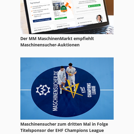
Metalldrückmaschine
Profilbohranlage
Rohraufweiter
Rollprägemaschine
Der MM MaschinenMarkt empfiehlt
Maschinensucher-Auktionen
Schleppschleifanlage
Schleuderradstrahlanlage
Strahlhalle
Strahlkessel
Tuschierlineal
Maschinensucher zum dritten Mal in Folge
Titelsponsor der EHF Champions League