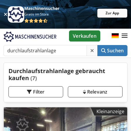
Maschinensucher
Zur App
Gratis im Store
Verkaufen
Suchen
Durchlaufstrahlanlage gebraucht
kaufen
(7)
Filter
Relevanz
Kleinanzeige