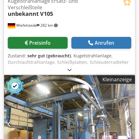
Kugelstrahlanlage Ersatz- und
Verschleißteile
unbekannt
V105
Wiefelstede
282 km
Preisinfo
Anrufen
Zustand:
sehr gut (gebraucht)
, Kugelstrahlanlage,
Durchlaufstrahlanlage, Schleißplatten, Schleuderradteller
-Ersatz- und Verschleißteile: für Kugelstrahlanlage
Durchlaufstrahlanlage -Prallplatten: 02122 V105 7 Stück
Kleinanzeige
Abmessung 390/125/H145 mm / 11,7 kg/St. -Prallplatten:
C1315 N517 2 Stück Abmessung 480/140/H175 mm / 15
kg/St. -Schleuderradteller: 02122 V105 16 Stück
Abmessung 350 x 80 mm / 112,5 kg/ges. Dcjdpswaiv Ujfx
Aivek -Beschleunigergetriebe: 4 St. Ø 250 x 320 mm / 27
kg/St. -Förderwellen: 3 Stück Ø 80 x 1640 mm / 40 kg/St. -
Abgabe/Preis: komplett -Gewicht ges.: 452,4 kg