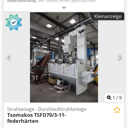
funktionsfähig
, Wir bieten einen gebrauchten
Trocknungsstrahl an – Gutmann RZ – 1252 Baujahr: 1983
Abmessungen Einlass/Auslass: 1200 x 350 mm (B x H)
Kleinanzeige
Turbinen: 4 x 7,5 kW Neuer Elektroschaltanlage im Jahr
2024, inklusive Frequenzumrichtern. Förderband am
Einlass: ca. 9000 mm Förderband am Auslass: ca. 9000 mm
Filtereinheit – Bartling Baujahr: 1996 Kapazität: 6000 m³/h
Motorleistung: 5,5 kW Dedpfx Aszl Ryisivjck Die Maschine
ist funktionsfähig und befindet sich noch in Betrieb. Der
angegebene Preis gilt für die komplette Maschine +
Schaltschrank + Filtration + Förderbänder.
1
/
9
Strahlanlage - Durchlaufstrahlanlage
Tsomakos
TSFD70/3-11-
federhärten