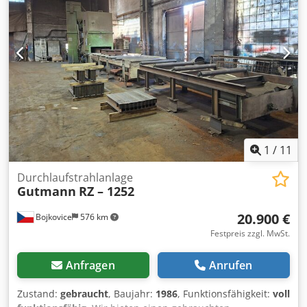
1
/
11
Durchlaufstrahlanlage
Gutmann
RZ – 1252
20.900 €
Bojkovice
576 km
Festpreis zzgl. MwSt.
Anfragen
Anrufen
Zustand:
gebraucht
, Baujahr:
1986
, Funktionsfähigkeit:
voll