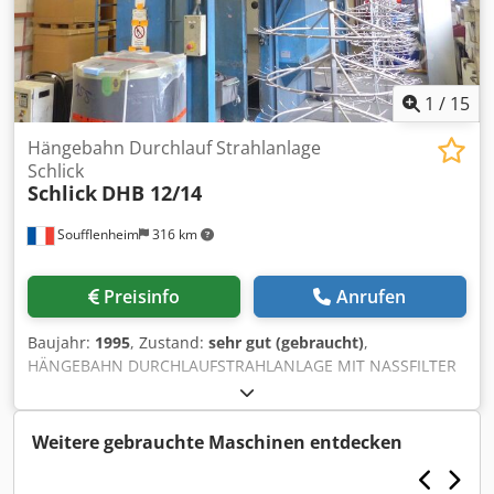
1
/
15
Hängebahn Durchlauf Strahlanlage
Schlick
Schlick
DHB 12/14
Soufflenheim
316 km
Preisinfo
Anrufen
Baujahr:
1995
, Zustand:
sehr gut (gebraucht)
,
HÄNGEBAHN DURCHLAUFSTRAHLANLAGE MIT NASSFILTER
Strahlanlage Schleuderradanlage Bezeichnung:
Hängebahn Durchlauf Strahlanlage Hersteller: Schlick
Baujahr: 1995 Typ: DHB 12/14 Werkstück ø: 1.200mm
Weitere gebrauchte Maschinen entdecken
Werkstückhöhe max.: 1.400mm Charge max. kg: 500kg
Schleuderräder: 3 Stück á 7,5kW mit Frequenzumforme5