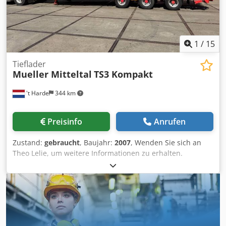
1
/
15
Tieflader
Mueller Mitteltal
TS3 Kompakt
't Harde
344 km
Preisinfo
Anrufen
Zustand:
gebraucht
, Baujahr:
2007
, Wenden Sie sich an
Theo Lelie, um weitere Informationen zu erhalten.
Dcsdpfxszr Np No Anmok