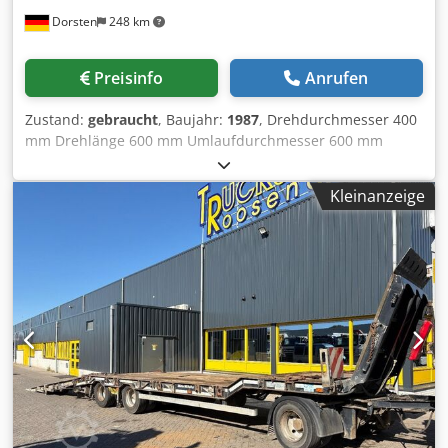
Dorsten
248 km
Preisinfo
Anrufen
Zustand:
gebraucht
, Baujahr:
1987
, Drehdurchmesser 400
mm Drehlänge 600 mm Umlaufdurchmesser 600 mm
Spindelbohrung 73 mm Die techn. Daten sind Hersteller-
bzw. Betreiberangaben und daher für uns unverbindlich.
Kleinanzeige
Einen Zwischenverkauf behalten wir uns vor; es gelten
ausschließlich unsere Geschäfts- und
Verkaufsbedingungen. Über uns mehr als 400 eigene
Maschinen im Lager über 15.000 m² Lagerfläche,
Krankapazität 70 t mehr als 10.000 Artikel Zubehör für Ihre
Werkstatt Sie wollen Maschinen Produktionslinien oder
Ihren Betrieb verkaufen, Dcedeyutruopfx Anmok dann
sprechen Sie uns an. Weitere Angebote finden Sie auf
unserer Webseite. Besichtigungen sind nach Absprache
möglich. Wir freuen uns auf Ihren Besuch. Ihr Markus
Hirsch Team