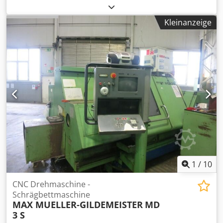
Kleinanzeige
1
/
10
CNC Drehmaschine -
Schrägbettmaschine
MAX MUELLER-GILDEMEISTER
MD
3 S