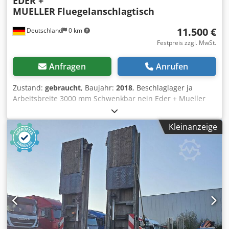
EDER +
MUELLER
Fluegelanschlagtisch
11.500 €
Deutschland
0 km
Festpreis zzgl. MwSt.
Anfragen
Anrufen
Zustand:
gebraucht
, Baujahr:
2018
, Beschlaglager ja
Arbeitsbreite 3000 mm Schwenkbar nein Eder + Mueller
Flügelanschlagtisch ----- Verkauf im Kundenauftrag ab
Kundenstandort. Maschine war bis zum Shcluß im Einsatz,
Kleinanzeige
jetzt am Kundenlager. Bisheriger Beschlag: Maco Multi
Matic (aber auch andere Beschläge möglich) Technische
Herstellerbeschreibung: ----- Tischhöhe und Arbeitswinkel
mechanisch verstellbar mit fest montiertem
Beschlagslager Flügelanschlagtisch Länge 3.000 mm mit
festem Beschlagslager Auflage mit Filz geklebt 12 Stück
schwenkbare Gegenhalter zum Einhängen der Flügel
Beschlagsabtastung für mittigen und konstanten
Getriebesitz 1 Ablage-4fach Luftanschluss mit
automatischem Spezialschrauber mit pneumatischer