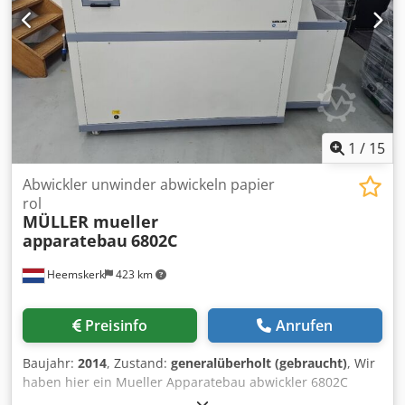
1
/
15
Abwickler unwinder abwickeln papier
rol
MÜLLER mueller
apparatebau
6802C
Heemskerk
423 km
Preisinfo
Anrufen
Baujahr:
2014
, Zustand:
generalüberholt (gebraucht)
, Wir
haben hier ein Mueller Apparatebau abwickler 6802C
verfuegbar. Diese maschine ist komplett uberhohlt und