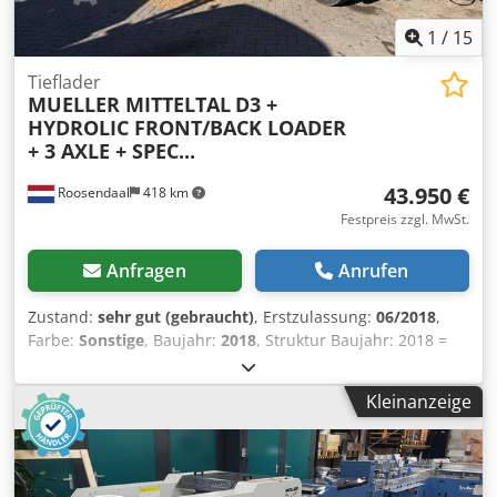
1
/
15
Tieflader
MUELLER MITTELTAL
D3 +
HYDROLIC FRONT/BACK LOADER
+ 3 AXLE + SPEC...
43.950 €
Roosendaal
418 km
Festpreis zzgl. MwSt.
Anfragen
Anrufen
Zustand:
sehr gut (gebraucht)
, Erstzulassung:
06/2018
,
Farbe:
Sonstige
, Baujahr:
2018
, Struktur Baujahr: 2018 =
Weitere Informationen = Leergewicht: 6.630 kg Dsdpfx
Aney H Ewbsmjck Zuladung: 23.370 kg zGG: 30.000 kg
Kleinanzeige
Technischer Zustand: sehr gut Optischer Zustand: sehr gut
Kennzeichen: QAKP268 = Firmeninformationen = If you
have any questions or suggestions, Don't hesitate to
contact us. We guarantee an answer within 8 hours. Prices