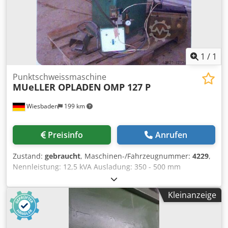
1
/
1
Punktschweissmaschine
MUeLLER OPLADEN
OMP 127 P
Wiesbaden
199 km
Preisinfo
Anrufen
Zustand:
gebraucht
, Maschinen-/Fahrzeugnummer:
4229
,
Nennleistung: 12,5 kVA Ausladung: 350 - 500 mm
Elektrodenarmabstand: 120 mm Schweissleistung Stahl: 8
mm elektr. Anschluss: 380 V kW Platzbedarf: 400 x 1000 x
Kleinanzeige
1150 mm Dcsdpfx Aobh Nxrjnmsk Gewicht: ca. 190 kg