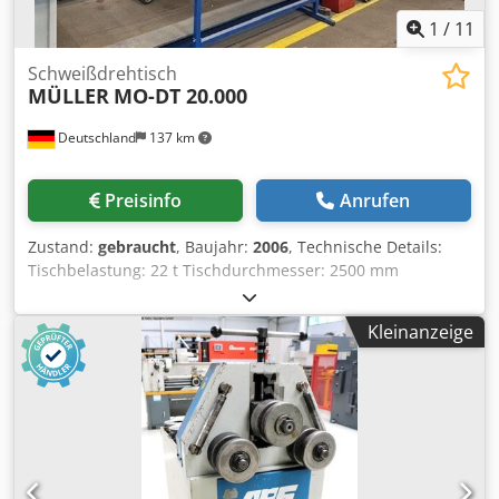
1
/
11
Schweißdrehtisch
MÜLLER
MO-DT 20.000
Deutschland
137 km
Preisinfo
Anrufen
Zustand:
gebraucht
, Baujahr:
2006
, Technische Details:
Tischbelastung: 22 t Tischdurchmesser: 2500 mm
Gesamtleistungsbedarf: 9,6 kW max. Tischbelastung:
22.000 daN / 22000kg Tisch drehbar: links/rechts Grad
Kleinanzeige
Tisch neigbar: 0 - 120 Grad Schwenkbereich +/-: 120 Grad
Höhe der Schwenkachse: 1700 mm Maschinengewicht ca.:
12000 kg Rundtischdrehzahlen: 0,05 - 1,0 U/min
Anschlußleistung: ca. 5,0 kVA Abmessungen LxBxH: ca. 4,5
x 2,5 x 2,3 m Schweißpositionier-Dreh-Kipp-Tisch
entwickelt und gefertigt von Müller Opladen ARC KON
EWeding GmbH. Maschinengestell massiv, geschweißte