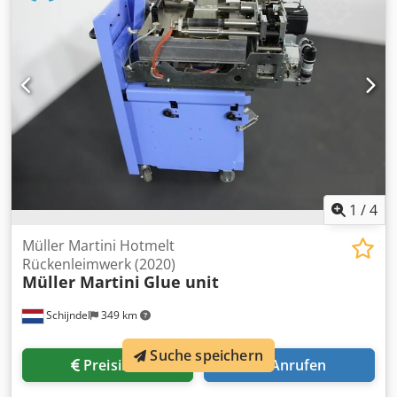
1
/
4
Müller Martini Hotmelt
Rückenleimwerk (2020)
Müller Martini
Glue unit
Schijndel
349 km
Suche speichern
Preisinfo
Anrufen