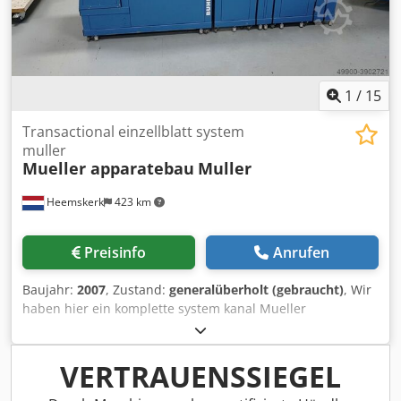
1
/
15
Transactional einzellblatt system
muller
Mueller apparatebau
Muller
Heemskerk
423 km
Preisinfo
Anrufen
Baujahr:
2007
, Zustand:
generalüberholt (gebraucht)
, Wir
haben hier ein komplette system kanal Mueller
apparatebau verfuegbar. Diese system kanal wird A4
dokumenten einziehen - lesung von lesekode - sammeln -
falzen und Ist fertig fuer installation an einen Buhrs ITM
VERTRAUENSSIEGEL
kuvertiersystem aber mann kann diese auch stand-alone