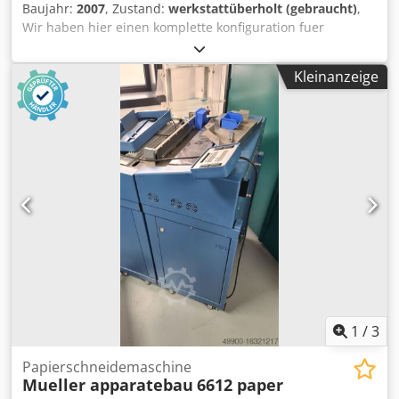
Baujahr:
2007
, Zustand:
werkstattüberholt (gebraucht)
,
Wir haben hier einen komplette konfiguration fuer
abwicklen, schneiden, mergen, falzen von A4 dokumenten.
6802 - Abwickler 6948 - Reading module - s/n 54977 6612 -
Kleinanzeige
CF Cutter - s/n 59028 6950 - Merger - s/n 61778
Djdpsinifhofx Anmeck 6895 - Sammelfach- s/n 58225 6626 -
Falzmodule up-up - s/n 58903 6822 - Falzmodule STOPP
function s/n 58617 6896 - Ubergabe - s/n 55747 6815 -
Ubergabe STOPP function - s/n 55728 Wir haben hier noch
mehr Mueller Apparatebau modulen und systemen
verfuegbar. Gib uns bescheid was Ihre Vorgaben und
Wunschen sind.
1
/
3
Papierschneidemaschine
Mueller apparatebau
6612 paper