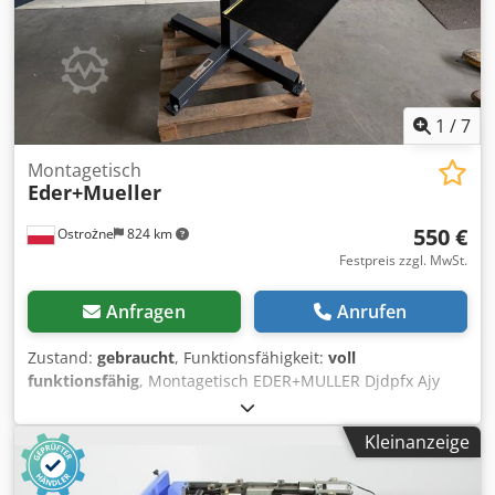
1
/
7
Montagetisch
Eder+Mueller
550 €
Ostrożne
824 km
Festpreis zzgl. MwSt.
Anfragen
Anrufen
Zustand:
gebraucht
, Funktionsfähigkeit:
voll
funktionsfähig
, Montagetisch EDER+MULLER Djdpfx Ajy
Simqenmeck
Kleinanzeige