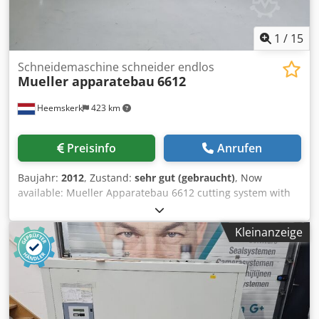
1
/
15
Schneidemaschine schneider endlos
Mueller apparatebau
6612
Heemskerk
423 km
Preisinfo
Anrufen
Baujahr:
2012
, Zustand:
sehr gut (gebraucht)
, Now
available: Mueller Apparatebau 6612 cutting system with
complete pile stacking line Djdohx Rkcjpfx Anmsck This
machine is equipped wih following for processing
Kleinanzeige
continues feed, cutting and stacking - unwinder - Mueller
apparatebau merger - Mueller apparatebau cutting system
- Mueller apparatebau automatic collating table - Mueller
apparatebau output belt Now available for a very good
price!