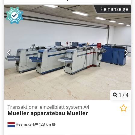
sofort fertig fuer Ihre produktion. Dcjdpfjhd Nxvex Anmjk
Kleinanzeige
1
/
4
Transaktional einzellblatt system A4
Mueller apparatebau
Mueller
Heemskerk
423 km