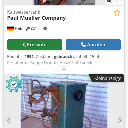
1
/
2
Kaltwassertank
Paul Mueller Company
Freising
321 km
Preisinfo
Anrufen
Baujahr:
1991
, Zustand:
gebraucht
, Inhalt: 15 hl
Peripherie: Pumpe Dcjdpfx Answ Tml Eomek
Kleinanzeige