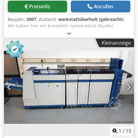
Preisinfo
Anrufen
Baujahr:
2007
, Zustand:
werkstattüberholt (gebraucht)
,
Wir haben hier ein komplette system kanal Mueller
apparatebau verfuegbar. Diese system kanal wird A4
dokumenten einziehen - lesung von lesekode - sammeln -
Kleinanzeige
falzen und Ist fertig fuer installation an einen Buhrs ITM
(W+D) kuvertiersystem. Djdpfxsf A Nr Ds Anmeck
1
/
15