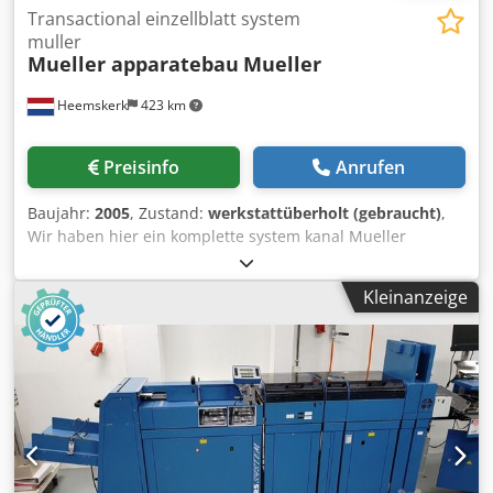
Transactional einzellblatt system
muller
Mueller apparatebau
Mueller
Heemskerk
423 km
Preisinfo
Anrufen
Baujahr:
2005
, Zustand:
werkstattüberholt (gebraucht)
,
Wir haben hier ein komplette system kanal Mueller
apparatebau verfuegbar. Diese system kanal wird A4
dokumenten einziehen - lesung von lesekode - sammeln -
Kleinanzeige
falzen und Ist fertig fuer installation an einen Buhrs ITM
kuvertiersystem. Dodpfx Asd A Ud Uenmeck