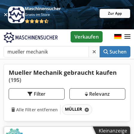
Maschinensucher
Zur App
Gratis im Store
Verkaufen
Suchen
Mueller Mechanik gebraucht kaufen
(195)
Filter
Relevanz
MÜLLER
Alle Filter entfernen
Kleinanzeige