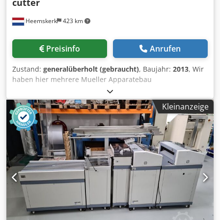
cutter
Heemskerk
423 km
Preisinfo
Anrufen
Zustand:
generalüberholt (gebraucht)
, Baujahr:
2013
, Wir
haben hier mehrere Mueller Apparatebau
Schneidemaschinen verfuegbar. Papier schneidemaschine
fuer pinfeed. Allen bieten wir an nach komplette wartung.
Kleinanzeige
Meisten sind model 6612 aber wir haben hier auch den
6615. Dsdpfx Ajtwc Abonmock Dazu gibt es auch noch
andere modulen sowie abwickler, sammelfachen,
falzmodulen etc etc! Gib und bescheid und wir haben fuer
Ihnen den richtige loesung!