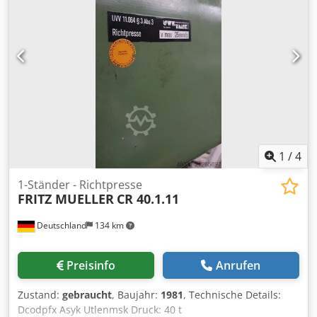
1
/
4
1-Ständer - Richtpresse
FRITZ MUELLER
CR 40.1.11
Deutschland
134 km
Preisinfo
Anrufen
Zustand:
gebraucht
, Baujahr:
1981
, Technische Details:
Dcodpfx Asyk Utlenmsk Druck: 40 t