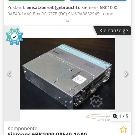
Zustand:
einsatzbereit (gebraucht)
, Siemens 6BK1000-
0AE40-1AA0 Box PC 627B (DC) SN:VPA3852945 , ohne
Festplatte , Serien-Nr. gemäß Foto ,gebraucht, guter
Erhaltungszustand, 100% funktionsfähig, Lieferumfang
Kleinanzeige
gem. Fotos Crjdpfei Edkwex Ailof
1
/
5
Komponente
Siemens
6BK1000-0AE40-1AA0