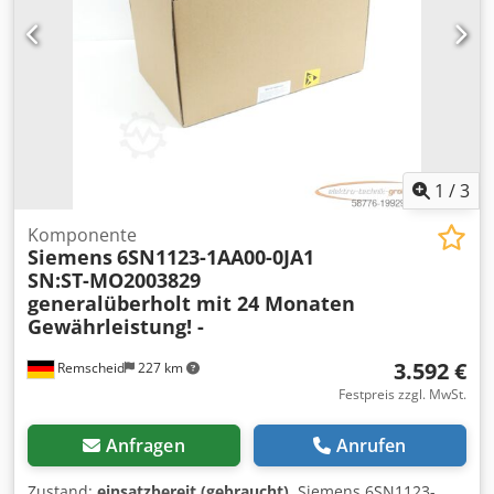
1
/
3
Komponente
Siemens
6SN1123-1AA00-0JA1
SN:ST-MO2003829
generalüberholt mit 24 Monaten
Gewährleistung! -
3.592 €
Remscheid
227 km
Festpreis zzgl. MwSt.
Anfragen
Anrufen
Zustand:
einsatzbereit (gebraucht)
, Siemens 6SN1123-