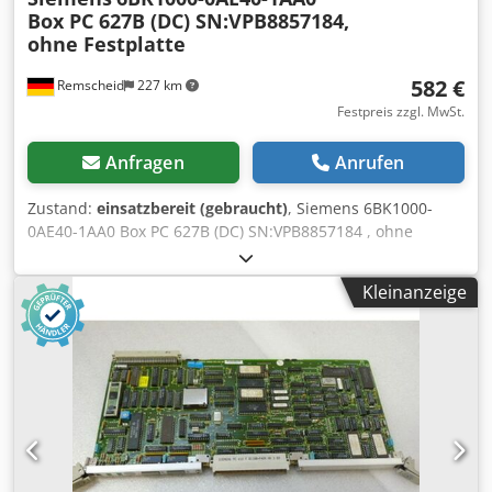
Box PC 627B (DC) SN:VPB8857184,
ohne Festplatte
582 €
Remscheid
227 km
Festpreis zzgl. MwSt.
Anfragen
Anrufen
Zustand:
einsatzbereit (gebraucht)
, Siemens 6BK1000-
0AE40-1AA0 Box PC 627B (DC) SN:VPB8857184 , ohne
Festplatte , Serien-Nr. gemäß Foto ,gebraucht, guter
Erhaltungszustand, 100% funktionsfähig, Lieferumfang
Kleinanzeige
gem. Fotos Codpfx Aiji Edk Tolorf