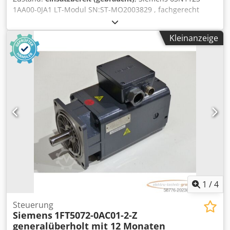
1AA00-0JA1 LT-Modul SN:ST-MO2003829 , fachgerecht
komplett überholt und getestet mit 24 Monaten
Gewährleistung, 100% funktionsfähig, Lieferumfang gem.
Kleinanzeige
Fotos,Für diesen Artikel gelten nicht die vereinbarten
Verkaufsrabatte. Preis bitte separat erfragen!
Crsdpfexahflox Ailef
1
/
4
Steuerung
Siemens
1FT5072-0AC01-2-Z
generalüberholt mit 12 Monaten