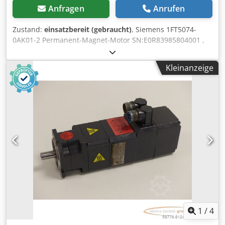
Anfragen
Anrufen
Zustand:
einsatzbereit (gebraucht)
, Siemens 1FT5074-
0AK01-2 Permanent-Magnet-Motor SN:E0R83985804001 ,
gebraucht, normale Gebrauchsspuren, 100%
funktionsfähig, Lieferumfang gem. Fotos Crodpei D Sx Sjfx
Kleinanzeige
Ailof
1
/
4