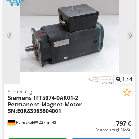
1
/
4
Steuerung
Siemens
1FT5074-0AK01-2
Permanent-Magnet-Motor
SN:E0R83985804001
797 €
Remscheid
227 km
Festpreis zzgl. MwSt.