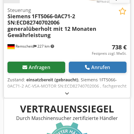
Steuerung
Siemens
1FT5066-0AC71-2
SN:ECD82740702006
generalüberholt mit 12 Monaten
Gewährleistung
738 €
Remscheid
227 km
Festpreis zzgl. MwSt.
Anfragen
Anrufen
Zustand:
einsatzbereit (gebraucht)
, Siemens 1FT5066-
0AC71-2 AC-VSA-MOTOR SN:ECD82740702006 , fachgerecht
komplett überholt und getestet mit 12 Monaten
Gewährleistung, 100% funktionsfähig, Lieferumfang gem.
Fotos,Für diesen Artikel gelten nicht die vereinbarten
VERTRAUENSSIEGEL
Verkaufsrabatte. Preis bitte separat erfragen! Cjdpfxei D Sd
Re Ailsrf
Durch Maschinensucher zertifizierte Händler