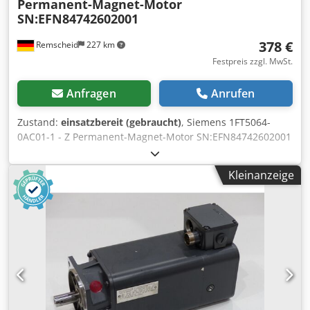
Permanent-Magnet-Motor
SN:EFN84742602001
378 €
Remscheid
227 km
Festpreis zzgl. MwSt.
Anfragen
Anrufen
Zustand:
einsatzbereit (gebraucht)
, Siemens 1FT5064-
0AC01-1 - Z Permanent-Magnet-Motor SN:EFN84742602001
, Z= siehe Typenschild,gebraucht, starke
Gebrauchsspuren, 100% funktionsfähig, Lieferumfang
Kleinanzeige
gem. Fotos Csdpfxsi D R Sqs Ailjrf