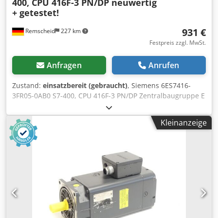
400, CPU 416F-3 PN/DP neuwertig
+ getestet!
931 €
Remscheid
227 km
Festpreis zzgl. MwSt.
Anfragen
Anrufen
Zustand:
einsatzbereit (gebraucht)
, Siemens 6ES7416-
3FR05-0AB0 S7-400, CPU 416F-3 PN/DP Zentralbaugruppe E
Stand 4 , Softwareversion V5.2.0 , Serien-Nr. gemäß Foto
neuwertig, fachgerecht getestet, 100% funktionsfähig,
Kleinanzeige
Lieferumfang gem. Fotos Crodpfxji Edugo Ailof