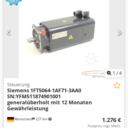
1
/
4
Steuerung
Siemens
1FT5064-1AF71-3AA0
SN:YFM511874901001
generalüberholt mit 12 Monaten
Gewährleistung
1.276 €
Remscheid
227 km
Festpreis zzgl. MwSt.