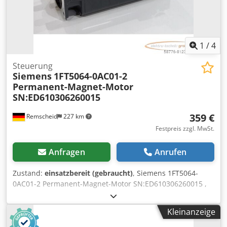
1
/
4
Steuerung
Siemens
1FT5064-0AC01-2
Permanent-Magnet-Motor
SN:ED610306260015
359 €
Remscheid
227 km
Festpreis zzgl. MwSt.
Anfragen
Anrufen
Zustand:
einsatzbereit (gebraucht)
, Siemens 1FT5064-
0AC01-2 Permanent-Magnet-Motor SN:ED610306260015 ,
gebraucht, normale Gebrauchsspuren, 100%
funktionsfähig, Lieferumfang gem. Fotos Crjdei D R S Rjpfx
Kleinanzeige
Ailof