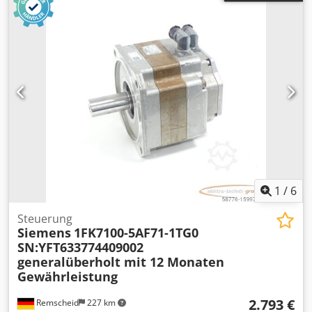
1
/
6
Steuerung
Siemens
1FK7100-5AF71-1TG0
SN:YFT633774409002
generalüberholt mit 12 Monaten
Gewährleistung
2.793 €
Remscheid
227 km