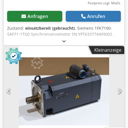
Festpreis zzgl. MwSt.
Anfragen
Anrufen
Zustand:
einsatzbereit (gebraucht)
, Siemens 1FK7100-
5AF71-1TG0 Synchronservomotor SN:YFT633774409002 ,
fachgerecht komplett überholt und getestet mit 12
Monaten Gewährleistung, 100% funktionsfähig,
Kleinanzeige
Lieferumfang gem. Fotos,Für diesen Artikel gelten nicht die
vereinbarten Verkaufsrabatte. Preis bitte separat erfragen!
Crsdpfx Aiotkhvyelef