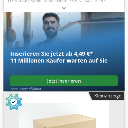
1TE26-0AA3 Single Motor Module SN:ST-K46110183 ,
fachgerecht komplett überholt und getestet mit 24
Monaten Gewährleistung, 100% funktionsfähig,
Lieferumfang gem. Fotos,Für diesen Artikel gelten nicht die
vereinbarten Verkaufsrabatte. Preis bitte separat erfragen!
Crjdpfx Asxahacjilef
Inserieren Sie jetzt ab 4,49 €
*
11 Millionen
Käufer warten auf Sie
Jetzt inserieren
*pro Inserat/Monat
Kleinanzeige