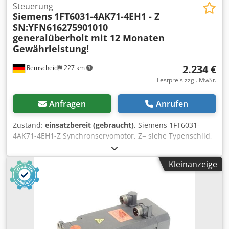
Steuerung
Siemens
1FT6031-4AK71-4EH1 - Z
SN:YFN616275901010
generalüberholt mit 12 Monaten
Gewährleistung!
2.234 €
Remscheid
227 km
Festpreis zzgl. MwSt.
Anfragen
Anrufen
Zustand:
einsatzbereit (gebraucht)
, Siemens 1FT6031-
4AK71-4EH1-Z Synchronservomotor, Z= siehe Typenschild,
SN:YFN616275901010 , fachgerecht komplett überholt und
getestet mit 12 Monaten Gewährleistung, 100%
Kleinanzeige
funktionsfähig, Lieferumfang gem. Fotos,Für diesen Artikel
gelten nicht die vereinbarten Verkaufsrabatte. Preis bitte
separat erfragen! Credji D Td Nopfx Ailof