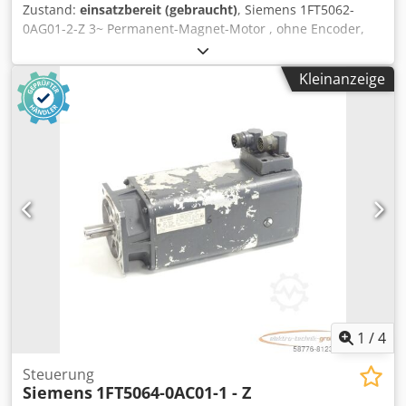
Zustand:
einsatzbereit (gebraucht)
, Siemens 1FT5062-
0AG01-2-Z 3~ Permanent-Magnet-Motor , ohne Encoder,
gebraucht, normale Gebrauchsspuren, 100%
funktionsfähig Csdpfji D R Rajx Ailsrf
Kleinanzeige
1
/
4
Steuerung
Siemens
1FT5064-0AC01-1 - Z