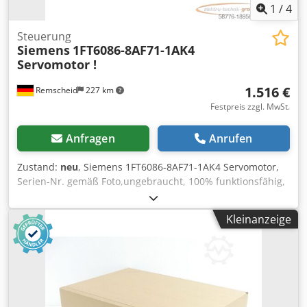
1
/
4
Steuerung
Siemens
1FT6086-8AF71-1AK4
Servomotor !
1.516 €
Remscheid
227 km
Festpreis zzgl. MwSt.
Anfragen
Anrufen
Zustand:
neu
, Siemens 1FT6086-8AF71-1AK4 Servomotor,
Serien-Nr. gemäß Foto,ungebraucht, 100% funktionsfähig,
Lieferumfang gem. Fotos Crjdswcuunspfx Ailsf
Kleinanzeige