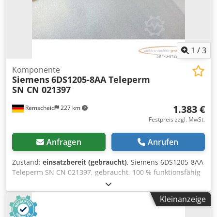
1
/
3
Komponente
Siemens
6DS1205-8AA Teleperm
SN CN 021397
1.383 €
Remscheid
227 km
Festpreis zzgl. MwSt.
Anfragen
Anrufen
Zustand:
einsatzbereit (gebraucht)
, Siemens 6DS1205-8AA
Teleperm SN CN 021397, gebraucht, 100 % funktionsfähig
Crodpfxji Edm Ij Ailef
Kleinanzeige