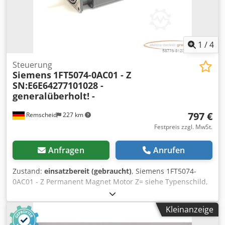
1
/
4
Steuerung
Siemens
1FT5074-0AC01 - Z
SN:E6E64277101028 -
generalüberholt! -
797 €
Remscheid
227 km
Festpreis zzgl. MwSt.
Anfragen
Anrufen
Zustand:
einsatzbereit (gebraucht)
, Siemens 1FT5074-
0AC01 - Z Permanent Magnet Motor Z= siehe Typenschild,
SN:E6E64277101028 , der Motor wurde bei Siemens
generalüberholt und danach lange eingelagert,gebraucht,
Kleinanzeige
normale Gebrauchsspuren, 100% funktionsfähig,
Lieferumfang gem. Fotos Crsdpfx Aisi D Svpolef