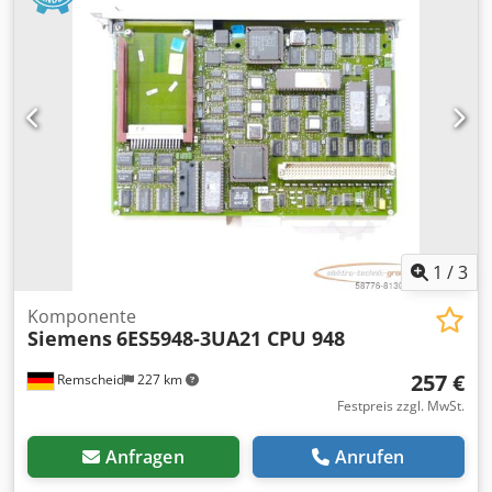
1
/
3
Komponente
Siemens
6ES5948-3UA21 CPU 948
257 €
Remscheid
227 km
Festpreis zzgl. MwSt.
Anfragen
Anrufen