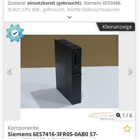
Zustand:
einsatzbereit (gebraucht)
, Siemens 6ES5948-
3UA21 CPU 948 , gebraucht, leichte Gebrauchsspuren
(Hebel "Run/Stop" abgebrochen), 100% funktionsfähig
Codpfx Aioi Edr Eolorf
Kleinanzeige
1
/
6
Komponente
Siemens
6ES7416-3FR05-0AB0 S7-