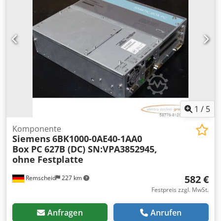
1
/
5
Komponente
Siemens
6BK1000-0AE40-1AA0
Box PC 627B (DC) SN:VPA3852945,
ohne Festplatte
582 €
Remscheid
227 km
Festpreis zzgl. MwSt.
Anfragen
Anrufen