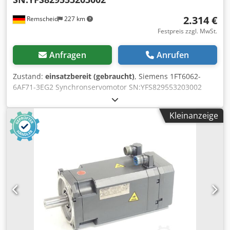
2.314 €
Remscheid
227 km
Festpreis zzgl. MwSt.
Anfragen
Anrufen
Zustand:
einsatzbereit (gebraucht)
, Siemens 1FT6062-
6AF71-3EG2 Synchronservomotor SN:YFS829553203002
,gebraucht, normale Gebrauchsspuren, 100%
funktionsfähig, Lieferumfang gem. Fotos Csdpfx Asi D
Kleinanzeige
Tixjilorf