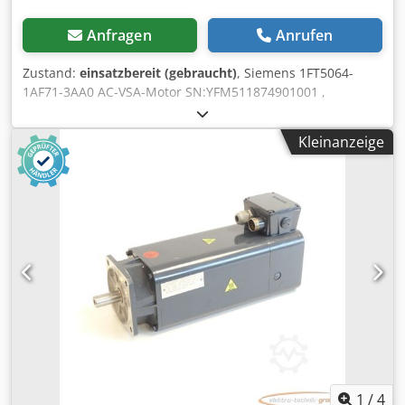
Anfragen
Anrufen
Zustand:
einsatzbereit (gebraucht)
, Siemens 1FT5064-
1AF71-3AA0 AC-VSA-Motor SN:YFM511874901001 ,
fachgerecht komplett überholt und getestet mit 12
Monaten Gewährleistung, 100% funktionsfähig,
Kleinanzeige
Lieferumfang gem. Fotos,Für diesen Artikel gelten nicht die
vereinbarten Verkaufsrabatte. Preis bitte separat erfragen!
Codpji D Sbkofx Ailerf
1
/
4