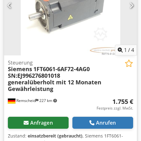
1
/
4
Steuerung
Siemens
1FT6061-6AF72-4AG0
SN:EJ996276801018
generalüberholt mit 12 Monaten
Gewährleistung
1.755 €
Remscheid
227 km
Festpreis zzgl. MwSt.
Anfragen
Anrufen
Zustand:
einsatzbereit (gebraucht)
, Siemens 1FT6061-