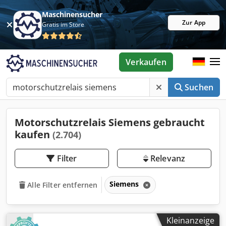
Maschinensucher
Zur App
Gratis im Store
Verkaufen
Suchen
Motorschutzrelais Siemens gebraucht
kaufen
(2.704)
Filter
Relevanz
Siemens
Alle Filter entfernen
Kleinanzeige