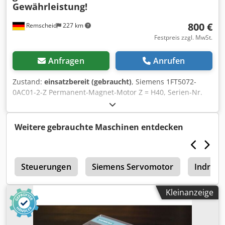
Gewährleistung!
800 €
Remscheid
227 km
Festpreis zzgl. MwSt.
Anfragen
Anrufen
Zustand:
einsatzbereit (gebraucht)
, Siemens 1FT5072-
0AC01-2-Z Permanent-Magnet-Motor Z = H40, Serien-Nr.
gemäß Foto, fachgerecht komplett überholt und getestet
mit 12 Monaten Gewährleistung, 100% funktionsfähig,
Lieferumfang gem. Fotos,Für diesen Artikel gelten nicht die
Weitere gebrauchte Maschinen entdecken
vereinbarten Verkaufsrabatte. Preis bitte separat erfragen
Credpfx Aiexlwqboljf
n
Steuerungen
Siemens Servomotor
Indram
Kleinanzeige