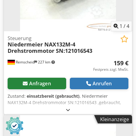
1
/
4
Steuerung
Niedermeier NAX132M-4
Drehstrommotor SN:121016543
159 €
Remscheid
227 km
Festpreis zzgl. MwSt.
Anfragen
Anrufen
Zustand:
einsatzbereit (gebraucht)
, Niedermeier
NAX132M-4 Drehstrommotor SN:121016543 ,gebraucht,
normale Gebrauchsspuren, 100% funktionsfähig,
Lieferumfang gem. Fotos,ACHTUNG: Kosten für Verpackung
Kleinanzeige
und Versand bitte separat anfragen! ATTENTION: Please
enquire for charges for packing and transport separately!
Cjdpfxji D I Ugo Ag Eoha