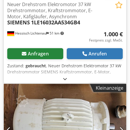
Neuer Drehstrom Elektromotor 37 kW
Drehstrommotor, Kraftstrommotor, E-
Motor, Käfigläufer, Asynchronm
SIEMENS
1LE16032AA534GB4
1.000 €
Hessisch Lichtenau
51 km
Festpreis zzgl. MwSt.
Anfragen
Anrufen
Zustand:
gebraucht
, Neuer Drehstrom Elektromotor 37 kW
Drehstrommotor SIEMENS Kraftstrommotor, E-Motor,
Käfigläufer, Asynchronmotor Typ 1LE16032AA534GB4
Bauform V1 Baugröße 200L Motordrehzahl 2955 U/min.
Kleinanzeige
Cedpfx Aoyhq Aweg Eeha Stromaufnahme 65 Ampere
Motorleistung 37 kW Netzanschluß 400 Volt, 50 Hz.
Wellendurchmesser Ø 55 mm Wellen-Zapfenlänge 110 mm
Keilnutbreite in der Welle 16 mm Flanschschdurchmesser
400 mm Zentrierdurchmesser 300 mm Lochkreis Ø 350
mm - Flanschmotor mit 4 Befestigungsbohrungen Ø 19
mm Baulänge Motorgehäuse ohne Motorwelle 640 mm