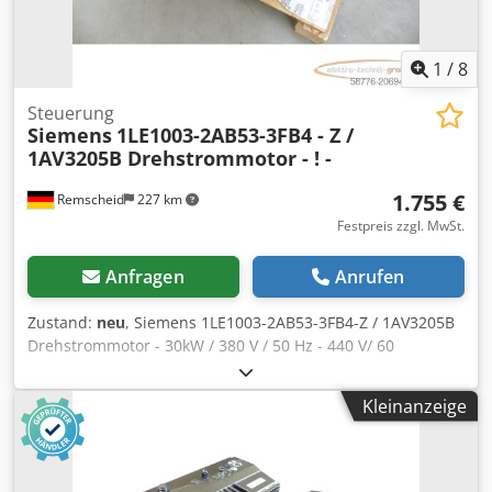
1
/
8
Steuerung
Siemens
1LE1003-2AB53-3FB4 - Z /
1AV3205B Drehstrommotor - ! -
1.755 €
Remscheid
227 km
Festpreis zzgl. MwSt.
Anfragen
Anrufen
Zustand:
neu
, Siemens 1LE1003-2AB53-3FB4-Z / 1AV3205B
Drehstrommotor - 30kW / 380 V / 50 Hz - 440 V/ 60
Hz,ungebraucht, 100% funktionsfähig, Lieferumfang gem.
Fotos ACHTUNG: Kosten für Verpackung und Versand bitte
Kleinanzeige
separat anfragen! ATTENTION: Please enquire for charges
for packing and transport separately!,Z siehe Typenschild
Cedpfsx Dvr Iex Ag Eeha