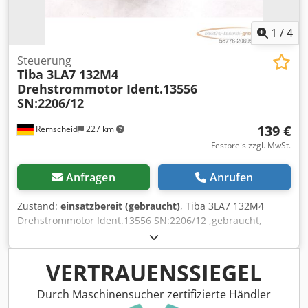
1
/
4
Steuerung
Tiba 3LA7 132M4
Drehstrommotor Ident.13556
SN:2206/12
139 €
Remscheid
227 km
Festpreis zzgl. MwSt.
Anfragen
Anrufen
Zustand:
einsatzbereit (gebraucht)
, Tiba 3LA7 132M4
Drehstrommotor Ident.13556 SN:2206/12 ,gebraucht,
normale Gebrauchsspuren, 100% funktionsfähig,
Lieferumfang gem. Fotos,ACHTUNG: Kosten für Verpackung
und Versand bitte separat anfragen! ATTENTION: Please
VERTRAUENSSIEGEL
enquire for charges for packing and transport separately!
Codpex Dwgmjfx Ag Eoha
Durch Maschinensucher zertifizierte Händler