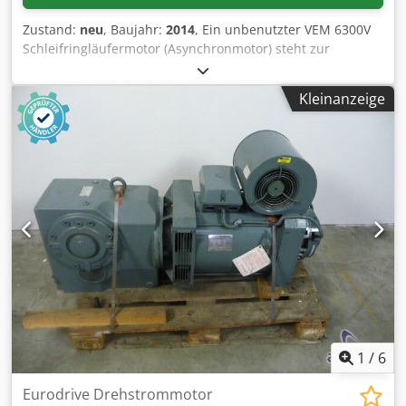
Zustand:
neu
, Baujahr:
2014
, Ein unbenutzter VEM 6300V
Schleifringläufermotor (Asynchronmotor) steht zur
Verfügung. Bauform: IM1001, Schutzart: IP55,
Isolationsklasse: F, Nennleistung: 2580kW (2,58MW),
Kleinanzeige
Nennspannung: 6300V, Nennstrom: 276A, Leistungsfaktor:
0,89, Rotorspannung: 2370V, Rotorstrom: 680A,
Nenndrehzahl: 993U/min, Gesamtgewicht: ca. 14300kg.
Maschinendimensionen X/Y/Z: ca.
3600mm/2300mm/2320mm. Die Maschine ist unbenutzt
und somit neuwertig. Eine Besichtigung nach Absprache
vor Ort ist möglich. Chjdpoxxl Ihofx Ag Esa
1
/
6
Eurodrive Drehstrommotor