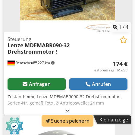
1
/
4
Steuerung
Lenze
MDEMABR090-32
Drehstrommotor !
174 €
Remscheid
227 km
Festpreis zzgl. MwSt.
Anfragen
Anrufen
Zustand:
neu
, Lenze MDEMABR090-32 Drehstrommotor ,
Serien-Nr. gemäß Foto ,Ø Antriebswelle: 24 mm
,ungebraucht mit Lagerungsspuren (Klemmenkasten
beschädigt (s.Foto), 100% funktionsfähig, Lieferumfang
Kleinanzeige
Suche speichern
gem. Fotos Cjdpfoi D I Hgsx Ag Ejha