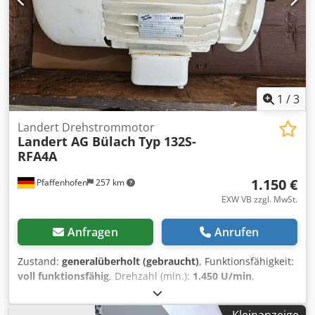
Baulänge Motorgehäuse mit Motorwelle 740 mm
Platzbedarf L x B x H 740 x 400 x 520 mm Eigengewicht 250
kg sehr guter Zustand - Neu, unbenutzt aus
Lagerauflösung
1
/
3
Landert Drehstrommotor
Landert AG Bülach
Typ 132S-
RFA4A
1.150 €
Pfaffenhofen
257 km
EXW VB zzgl. MwSt.
Anfragen
Anrufen
Zustand:
generalüberholt (gebraucht)
, Funktionsfähigkeit:
voll funktionsfähig
, Drehzahl (min.):
1.450 U/min
,
Drehzahl (max.):
1.750 U/min
, Ausstattung:
Typenschild
vorhanden
, Überholter Landert Motor Hersteller: Landert
Kleinanzeige