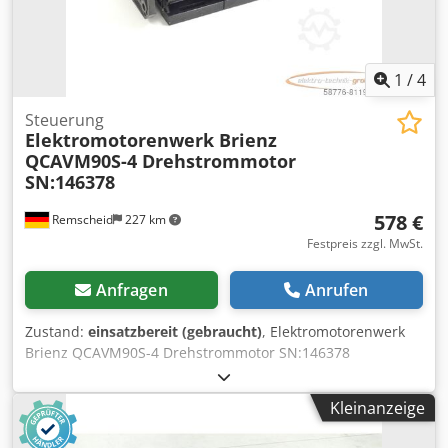
1
/
4
Steuerung
Elektromotorenwerk Brienz
QCAVM90S-4 Drehstrommotor
SN:146378
578 €
Remscheid
227 km
Festpreis zzgl. MwSt.
Anfragen
Anrufen
Zustand:
einsatzbereit (gebraucht)
, Elektromotorenwerk
Brienz QCAVM90S-4 Drehstrommotor SN:146378
,gebraucht, normale Gebrauchsspuren, 100%
funktionsfähig, Lieferumfang gem. Fotos Csdpfxsi D Htnj
Kleinanzeige
Ag Ejha