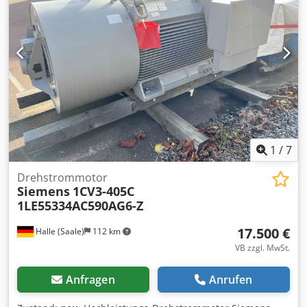
1
/
7
Drehstrommotor
Siemens
1CV3-405C
1LE55334AC590AG6-Z
17.500 €
Halle (Saale)
112 km
VB zzgl. MwSt.
Anfragen
Anrufen