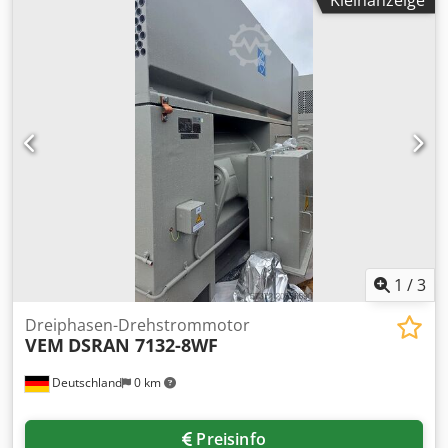
Motoren AG Bülach Typ 132S-RFA4A, 1450/1750 U/min,
400V, 50/60 Hz, 5,5 kW ( Schleifschneckenantrieb )
Typenschild vorhanden Cedpow Rn Hxefx Ag Eeha Preis
VHB Unsere Preisvorstellung liegt bei € 1.150,-- netto ab
Standort zzgl. Verpackungskosten Bei allen techn. Angaben
Schreibfehler/Irrtum vorbehalten. Verkauf ausschließlich
nur in Ländern der EU.
1
/
3
Dreiphasen-Drehstrommotor
VEM
DSRAN 7132-8WF
Deutschland
0 km
Preisinfo