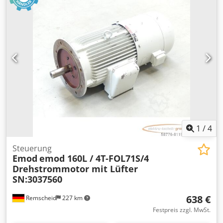
1
/
4
Steuerung
Emod
emod 160L / 4T-FOL71S/4
Drehstrommotor mit Lüfter
SN:3037560
638 €
Remscheid
227 km
Festpreis zzgl. MwSt.