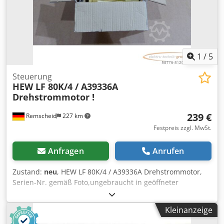
1
/
5
Steuerung
HEW LF 80K/4 / A39336A
Drehstrommotor !
239 €
Remscheid
227 km
Festpreis zzgl. MwSt.
Anfragen
Anrufen
Zustand:
neu
, HEW LF 80K/4 / A39336A Drehstrommotor,
Serien-Nr. gemäß Foto,ungebraucht in geöffneter
Originalverpackung, 100% funktionsfähig, Lieferumfang
gem. Fotos Chjdpfx Aoi D Icpsg Eea
Kleinanzeige