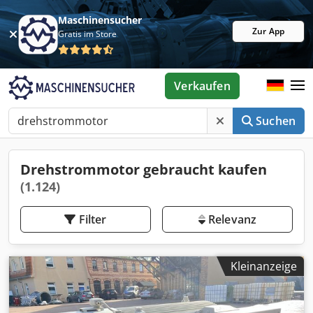
Maschinensucher
Zur App
Gratis im Store
Verkaufen
Suchen
Drehstrommotor gebraucht kaufen
(1.124)
Filter
Relevanz
Kleinanzeige