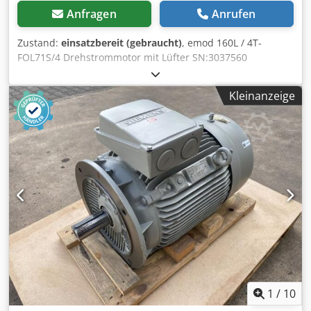
Anfragen
Anrufen
Zustand:
einsatzbereit (gebraucht)
, emod 160L / 4T-
FOL71S/4 Drehstrommotor mit Lüfter SN:3037560
,gebraucht, normale Gebrauchsspuren, 100%
funktionsfähig, Lieferumfang gem. Fotos,ACHTUNG: Kosten
Kleinanzeige
für Verpackung und Versand bitte separat anfragen!
ATTENTION: Please enquire for charges for packing and
transport separately! Csdpfx Agji D Hulo Eoha
1
/
10