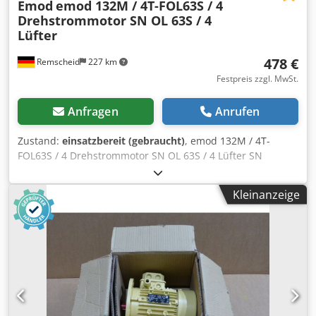
Emod
emod 132M / 4T-FOL63S / 4
Drehstrommotor SN OL 63S / 4
Lüfter
478 €
Remscheid
227 km
Festpreis zzgl. MwSt.
Anfragen
Anrufen
Zustand:
einsatzbereit (gebraucht)
, emod 132M / 4T-
FOL63S / 4 Drehstrommotor SN OL 63S / 4 Lüfter SN
,gebraucht, normale Gebrauchsspuren, 100%
funktionsfähig, Lieferumfang gem. Fotos,ACHTUNG: Kosten
Kleinanzeige
für Verpackung und Versand bitte separat anfragen!
ATTENTION: Please enquire for charges for packing and
transport separately! Cjdpfx Agsi D Huaj Eoha