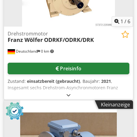
1
/
6
Drehstrommotor
Franz Wölfer
ODRKF/ODRK/DRK
Deutschland
0 km
Preisinfo
Zustand:
einsatzbereit (gebraucht)
, Baujahr:
2021
,
Insgesamt sechs Drehstrom-Asynchronmotoren Franz
Wölfer für den Umrichterbetrieb stehen zur Verfügung. 1)
Franz Wölfer ODRKF 355L-6bbT, Baujahr: 2021,
Kleinanzeige
Massenträgheitsmoment: 9,82kgm², Nennleistung: 480kW,
Leistungsfaktor: 0,92, Nenndrehzahl: 2080U/min,
Betriebsart: S1, Laufrichtung: rechts, Gewicht: ca. 2190kg.
Inklusive zweitem Wellenende für Notantrieb und
magnetischem Drehgeber Hübner MAG-PG 200-128-N. 2)