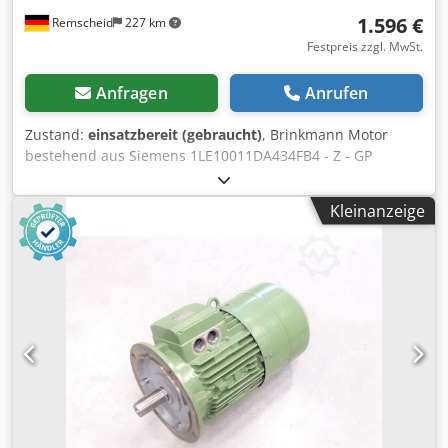
1.596 €
Remscheid
227 km
Festpreis zzgl. MwSt.
Anfragen
Anrufen
Zustand:
einsatzbereit (gebraucht)
, Brinkmann Motor
bestehend aus Siemens 1LE10011DA434FB4 - Z - GP
Drehstrommotor SN: UD 1312/1583831-001-002,Z siehe
Typenschild + Brinkmann Pumps 6UMFR1AA-D05104
Kleinanzeige
Steuerung SN: 90549MFQ00001,gebraucht, guter
Erhaltungszustand, 100% funktionsfähig, Lieferumfang
gem. Fotos ACHTUNG: Kosten für Verpackung und Versand
bitte separat anfragen! ATTENTION: Please enquire for
charges for packing and transport separately!
Cedjldlpcspfx Ag Eeha