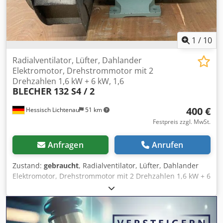
Lagerauflösung
1
/
10
Radialventilator, Lüfter, Dahlander
Elektromotor, Drehstrommotor mit 2
Drehzahlen 1,6 kW + 6 kW, 1,6
BLECHER
132 S4 / 2
400 €
Hessisch Lichtenau
51 km
Festpreis zzgl. MwSt.
Anfragen
Anrufen
Zustand:
gebraucht
, Radialventilator, Lüfter, Dahlander
Elektromotor, Drehstrommotor mit 2 Drehzahlen 1,6 kW + 6
kW BLECHER Typ 132 S4 / 2 Für Absaugung Kühlung oder
Belüftung Lüfterrad-Durchmesser: Ø 400 mm Lüfterrad-
Breite: 175 mm Wellendurchmesser Motorwelle: Ø 38 mm
Chjdpfszinyhex Ag Eja Motorausführung: Dahlander Stern