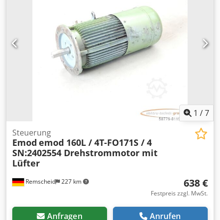
1
/
7
Steuerung
Emod
emod 160L / 4T-FO171S / 4
SN:2402554 Drehstrommotor mit
Lüfter
638 €
Remscheid
227 km
Festpreis zzgl. MwSt.
Anfragen
Anrufen