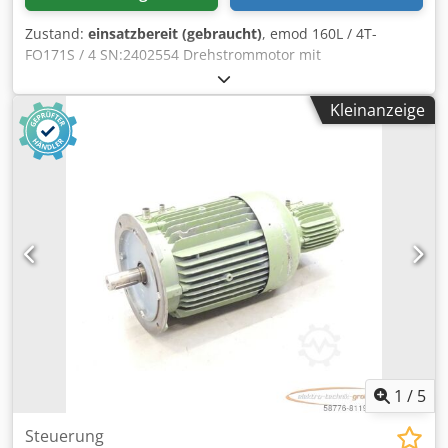
Zustand:
einsatzbereit (gebraucht)
, emod 160L / 4T-
FO171S / 4 SN:2402554 Drehstrommotor mit
Lüfter,gebraucht, normale Gebrauchsspuren, 100%
funktionsfähig, Lieferumfang gem. Fotos,ACHTUNG: Kosten
Kleinanzeige
für Verpackung und Versand bitte separat anfragen!
ATTENTION: Please enquire for charges for packing and
transport separately! Chedpfx Aji D Huhjg Eja
1
/
5
Steuerung