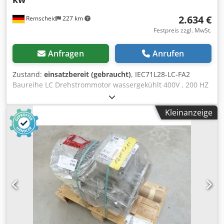
2.634 €
Remscheid
227 km
Festpreis zzgl. MwSt.
Anfragen
Anrufen
Zustand:
einsatzbereit (gebraucht)
, IEC71L28-LC-FA2
Baureihe LC Drehstrommotor wassergekühlt 400V , 200 HZ
, 12 kw , IP65 , B5 - Flanschausführung,
Zentrierdurchmesser 110 mm, 4 x Bohrung Ø 9 auf
Kleinanzeige
Lochkreis 130 mm, Welle glatt 28 x 6 x 60 mm,
Nenndrehzahl: 12000 U/min, Max. Drehzahl: 16000 U/min,
Dynamisch gewuchtet, Kühlmittelanschluss M14 x 1,5 ,
Hersteller unbekannt,gebraucht, normale
Gebrauchsspuren, 100% funktionsfähig, Lieferumfang
gem. Fotos Chedpfx Agsi D Id Ro Esa