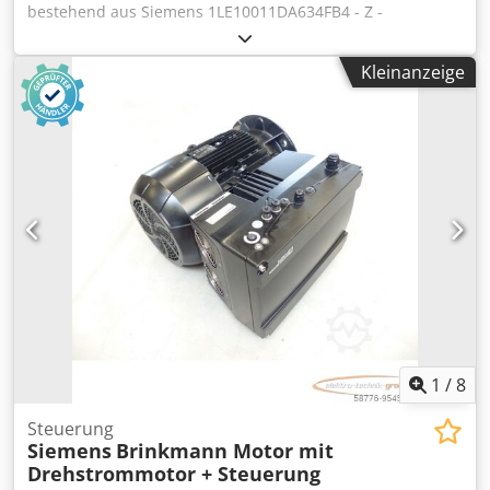
bestehend aus Siemens 1LE10011DA634FB4 - Z -
Drehstrommotor SN: UD 1311/1580810-001-001,Z siehe
Typenschild + Brinkmann Pumps 6UMFR0AA-D05105
Kleinanzeige
Steuerung SN: 90549LJP00002,gebraucht, guter
Erhaltungszustand, 100% funktionsfähig, Lieferumfang
gem. Fotos ACHTUNG: Kosten für Verpackung und Versand
bitte separat anfragen! ATTENTION: Please enquire for
charges for packing and transport separately! Codpfjldln
Uox Ag Esha
1
/
8
Steuerung
Siemens
Brinkmann Motor mit
Drehstrommotor + Steuerung