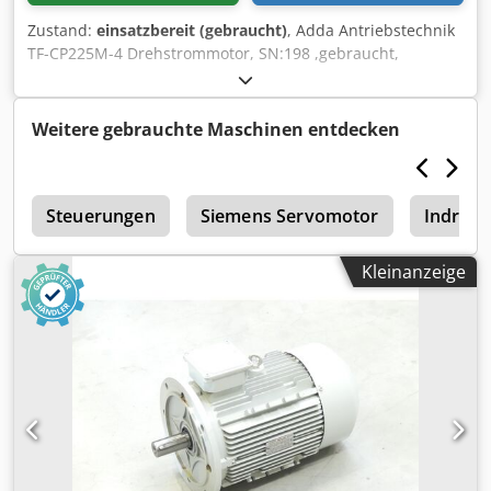
Zustand:
einsatzbereit (gebraucht)
, Adda Antriebstechnik
TF-CP225M-4 Drehstrommotor, SN:198 ,gebraucht,
normale Gebrauchsspuren, 100% funktionsfähig,
Lieferumfang gem. Fotos,ACHTUNG: Kosten für Verpackung
und Versand bitte separat anfragen! ATTENTION: Please
Weitere gebrauchte Maschinen entdecken
enquire for charges for packing and transport separately!
Chsdpfxei D Eyyo Ag Eea
r
Steuerungen
Siemens Servomotor
Indram
Kleinanzeige