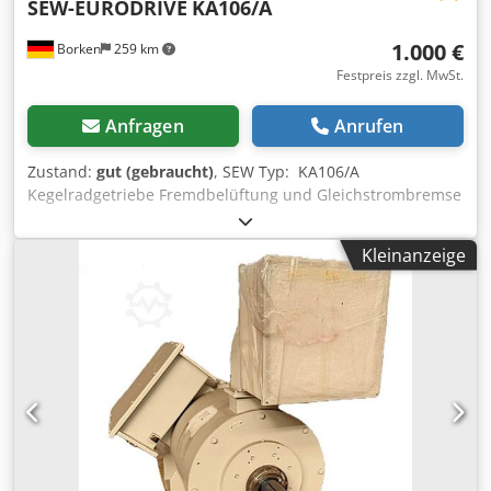
SEW-EURODRIVE
KA106/A
1.000 €
Borken
259 km
Festpreis zzgl. MwSt.
Anfragen
Anrufen
Zustand:
gut (gebraucht)
, SEW Typ: KA106/A
Kegelradgetriebe Fremdbelüftung und Gleichstrombremse
ca 715 kg Zustand: gebraucht / used Lieferumfang: (Siehe
Bild) (Änderungen und Irrtümer in den technischen Daten,
Kleinanzeige
Angaben sind vorbehalten!) Chsdpfx Aozdrx Deg Esa
Weitere Fragen können wir gerne am Telefon für Sie
beantworten.