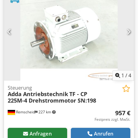
1
/
4
Steuerung
Adda Antriebstechnik
TF - CP
225M-4 Drehstrommotor SN:198
957 €
Remscheid
227 km
Festpreis zzgl. MwSt.
Anfragen
Anrufen