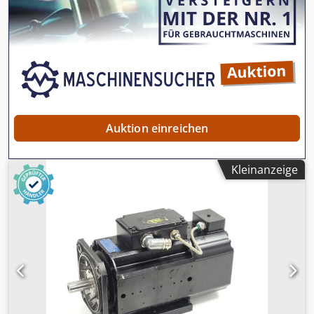
/ Doppelstern Motordrehzahl: 1440 / 2870 U/min. Polzahl: 8
/ 4 Motorleistung: 1,6 / 6 kW Netzanschluß: 400 Volt, 50 Hz
- Dahlander Drehstrommotor mit 2 Drehzahlen - Ventilator
Lüfterrad aus Metall - Ventilator Abdeckblech aus Metall Ø
465 mm - Elektromotor mit Standard-Fußflansch,
Befestigungsbohrungen Ø 11,5 / Lochabstand 215 x 140
mm Platzbedarf L x B x H: 570 x 465 x 465 mm Gewicht: 57
kg guter Zustand 2 Stück vorhanden, Preis pro Stück
Auktion einreichen
Kleinanzeige