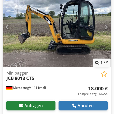
Dieselmotor D1803-M, 1.826 ccm, 22.9 KW, 2
Fahrgeschwindigkeiten 3-5.1 km/h. Abgelesene
Betriebsstunden: 1.189 h Djdpfxezthais Am Tock Verkauf
nur an Gewerbetreibende. BEI EXPORT IST NUR DER
NETTOPREIS ZU BEZAHLEN !!!!! ALLE ANGABEN OHNE
GEWÄHR INS. AUSSTATTUNG+ZUBEHÖR.Grundlage aller
Kaufverträge, Rechnungen, Proforma-Rechnungen,
Bestellungen, Verkaufsgespräche sind unsere AGBs (Siehe
dazu Impressum).
1
/
5
Minibagger
JCB
8018 CTS
18.000 €
Merseburg
111 km
Festpreis zzgl. MwSt.
Anfragen
Anrufen