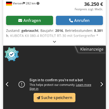
36.250 €
Viersen
282 km
Festpreis zzgl. MwSt.
Anfragen
Anrufen
Zustand:
gebraucht
, Baujahr:
2016
, Betriebsstunden:
8.381
h
, KUBOTA KX 080-4 ROTOTILT RT-30 mit Sortiergreifer *
Baujahr 2016 * Schnellwechsler * Gummiketten sehr gut *
Klimaanlage Dcjdpfxszpb Tuj Am Tek * Planierschilt *
Kleinanzeige
Schwenk-Ausleger * Radio * Deutsche Maschine
Suche speichern