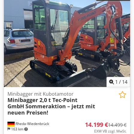
1
/
14
Minibagger mit Kubotamotor
Minibagger 2,0 t Tec-Point
GmbH
Sommeraktion – jetzt mit
neuen Preisen!
14.199 €
Rheda-Wiedenbrück
14.499 €
163 km
EXW VB zzgl. MwSt.