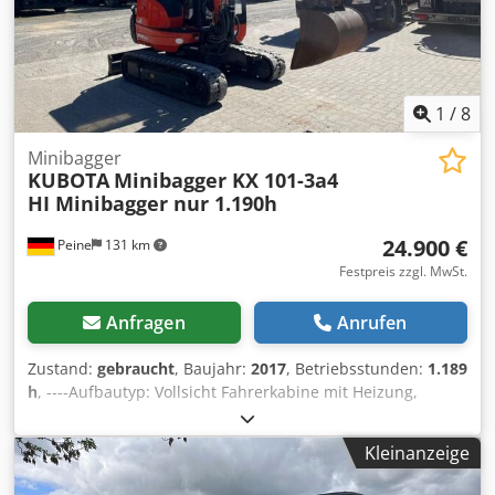
Verwendungszweck: Bauwesen Antrieb: Raupe Wenden Sie
sich an Tobias Ebert, um weitere Informationen zu
erhalten.
1
/
8
Minibagger
KUBOTA
Minibagger KX 101-3a4
HI Minibagger nur 1.190h
24.900 €
Peine
131 km
Festpreis zzgl. MwSt.
Anfragen
Anrufen
Zustand:
gebraucht
, Baujahr:
2017
, Betriebsstunden:
1.189
h
, ----Aufbautyp: Vollsicht Fahrerkabine mit Heizung,
Planierschild 1550x335mm, Kettenbreite ca. 300mm,
hydraulisches Schnellwechselsystem mit Schwenkmotor, 4
Kleinanzeige
Zusatzhydraulikanschlüsse, Baggerlöffel 600mm, max.
Zugkraft 70,5 kN, Reichweite ca. 4.5 mtr. Kubota 3 Zylinder