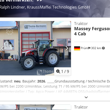
Ralph Lindner, KraussMaffei Technologies GmbH
Traktor
Massey Ferguso
4 Cab
Prüm
302 km
1
/
9
Zustand:
neu
, Baujahr:
2026
, _____Grundausstattung / technische D
kW/PS bei 2200 U/minMax. Leistung 71 / 95 kW/PS bei 2000 U/mi
U/minHersteller / Typ: Agco Power / AP 44MBTN-D5Schadstoffarmer Mo
5Geregelter Turbolader, SCR - KatalysatorDOC - Dieseloxidationska
RußpartikelkatalysatorMotorhaube - einteilig klappbarAuspuff seitli
Traktor
KabineKraftstofftankinhalt 198 Liter / AdBlue 18 LiterGetriebe / Z