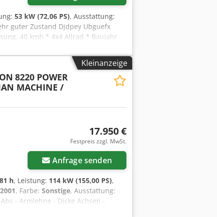
tung:
53 kW (72,06 PS)
, Ausstattung:
sehr guter Zustand Djdpey Ubguefx
ung, 40 kmh * 4x4 Allrad * Baujahr
 R34 hinten, ca. 80% * , * gern sende
?? ?????: * Verkauf nur an
Kleinanzeige
r, Zwischenverkauf vorbehalten
SON
8220 POWER
IAN MACHINE /
17.950 €
Festpreis zzgl. MwSt.
Anfrage senden
81 h
, Leistung:
114 kW (155,00 PS)
,
/2001
, Farbe:
Sonstige
, Ausstattung:
- Abs - Armlehne - Dicke Achsen -
ationen = Allgemeine Informationen