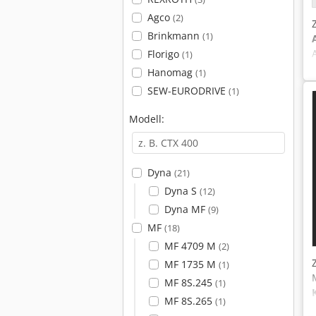
Agco
(2)
Brinkmann
(1)
Florigo
(1)
Hanomag
(1)
SEW-EURODRIVE
(1)
Modell:
Dyna
(21)
Dyna S
(12)
Dyna MF
(9)
MF
(18)
MF 4709 M
(2)
MF 1735 M
(1)
MF 8S.245
(1)
MF 8S.265
(1)