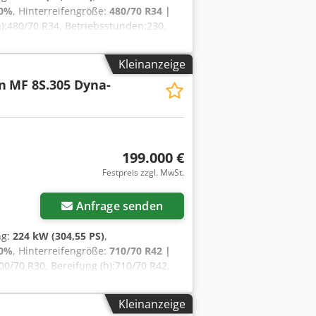
 0%
, Hinterreifengröße:
480/70 R34 |
(h):480/70 R34, Betriebsstunden:230,
Betriebsstunden: ca.
/92 kW/PSMax. Leistung 70/95 kW/PS
Kleinanzeige
/ Typ: Agco Power / AP 33
n
MF 8S.305 Dyna-
 Tank mit 15L, ohne Abgasrückführung,
n A-SäuleKraftstofftankinhalt 120
199.000 €
Festpreis zzgl. MwSt.
Anfrage senden
ng:
224 kW (304,55 PS)
,
 0%
, Hinterreifengröße:
710/70 R42 |
600/70 R30, Bereifung (h):710/70 R42,
00 Euro nettoErstzulassung:
 DatenMOTOR Max. Leistung 224/305
Kleinanzeige
 Power - 74 LFNT-5D, CR, 4V