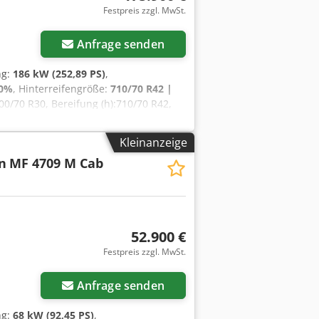
Festpreis zzgl. MwSt.
Anfrage senden
ng:
186 kW (252,89 PS)
,
 0%
, Hinterreifengröße:
710/70 R42 |
600/70 R30, Bereifung (h):710/70 R42,
00 Euro
/245 kW/PS (ISO 14396) Max.
Kleinanzeige
94/265 kW/PS Max. Drehmoment mit
n
MF 4709 M Cab
FNT-5D, CR, 4V Abgasnorm
teuerung mit Vistronic-Lüfterregelung
tzabsaugung EasyCare Kühlerpaket
aftstofftank Dcsdpfx Aovv Dp Nsmksk
52.900 €
Festpreis zzgl. MwSt.
Anfrage senden
ng:
68 kW (92,45 PS)
,