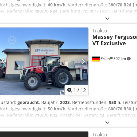
Höchstgeschwindigkeit:
40 km/h
, Vorderreifengröße:
380/70 R24 |
0%
, Reifengröße:
480/70 R34
, Bereifung (v):380/70 R24, Bereifung 
Erstzulassung:15.12.2023_____Maschine mit Erstzulassung: 12.2023
230Grundausstattung/technische DatenMotorNennleistung (ISO) 68
Traktor
bei 2000 U/minMax. Drehmoment 355 Nm bei 1600 U/minHersteller 
Massey Ferguso
AWICSchadstoffarmer Motor, 3 Zyl. / 3,3l, Stage VDOC&SCR, AdBlue
VT Exclusive
ohne PartikelfilterVertikaler Auspuff: seitlich rechts vor der Kabine
LiterGetriebe12/12-Gang Dsdpfx Amozpcuyjkeck
Prüm
302 km
1
/
12
Zustand:
gebraucht
, Baujahr:
2023
, Betriebsstunden:
950 h
, Leistu
Höchstgeschwindigkeit:
50 km/h
, Vorderreifengröße:
600/70 R30 |
0%
, Reifengröße:
710/70 R42
, Anzahl der Betten:
43
, Bereifung (v):
Betriebsstunden:950, Erstzulassung:19.12.2024_____Preis: 199.000,
19.12.2024Betriebsstunden: ca. 850Grundausstattung/technische
Traktor
kW/PS (ISO 14396) Max. Drehmoment 1280 Nm 6 Zylinder, 7,4l AGCO