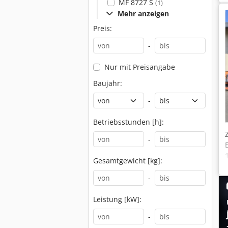
MF 8727 S
(1)
Mehr anzeigen
Preis:
-
Nur mit Preisangabe
Baujahr:
-
Betriebsstunden [h]:
-
Gesamtgewicht [kg]:
-
Leistung [kW]:
-