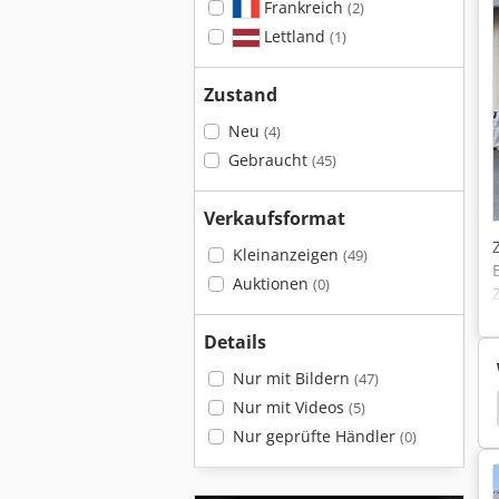
Frankreich
(2)
Lettland
(1)
Zustand
Neu
(4)
Gebraucht
(45)
Verkaufsformat
Kleinanzeigen
(49)
Auktionen
(0)
Details
Nur mit Bildern
(47)
sengerät
Heuwender
Massey Ferguson 1085
Nur mit Videos
(5)
Nur geprüfte Händler
(0)