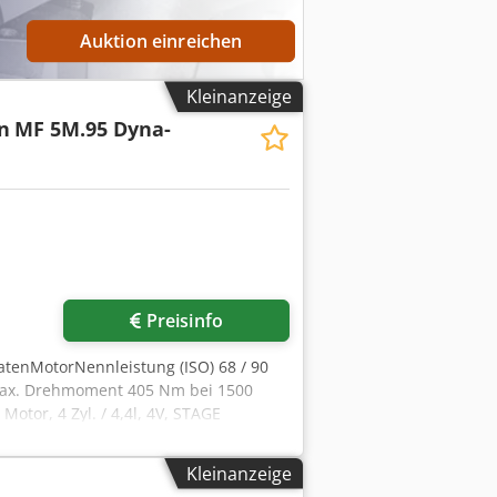
Auktion einreichen
Kleinanzeige
n
MF 5M.95 Dyna-
Preisinfo
atenMotorNennleistung (ISO) 68 / 90
nMax. Drehmoment 405 Nm bei 1500
tor, 4 Zyl. / 4,4l, 4V, STAGE
talysatorSC
ch rechts vor der
Kleinanzeige
apfwellen16/16-Gang-Dyna-4,