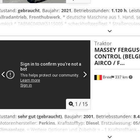
Zustand:
gebraucht
, Baujahr:
2021
, Betriebsstunden:
1.120 h
, Leis
Allradantrieb, Fronthubwerk
, * deutsche Maschine aus 1. Hand, 
Amkjck * TABMC040VK5115005 * scheckheftgepflegt * Straßenzulass
2021 * 6.200 kg Einsatzgewicht * Bereifung 340/85 R24 vorn, 420/85
ich Ihnen ein Video per WhatsApp * whats App: * Kontakt polski, ???
Traktor
Gewerbetreibende ohne Gewährleistung, alle Angaben ohne Gewäh
MASSEY FERGU
CONTROL (BELG
AIRCO / F...
Bree
337 km
1
/
15
Zustand:
sehr gut (gebraucht)
, Baujahr:
2001
, Betriebsstunden:
8.4
Motorenhersteller:
Perkins
, Kraftstofftyp:
Diesel
, Erstzulassung:
05
Klimaanlage
, = Weitere Optionen und Zubehör = - 1 Kraftstofftank 
Hydraulik - Nabenreduzierung - Sper - Zapfwelle = Weitere Inform