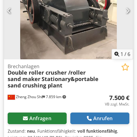
1
/
6
Brechanlagen
Double roller crusher /roller
sand maker
Stationary&portable
sand crushing plant
7.500 €
Zheng Zhou Shi
7.859 km
VB zzgl. MwSt.
Anfragen
Anrufen
Zustand:
neu
, Funktionsfähigkeit:
voll funktionsfähig
,