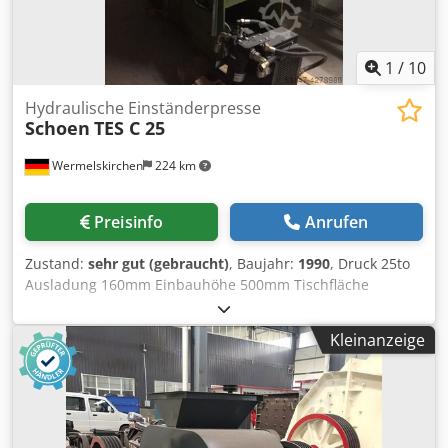
1
/
10
Hydraulische Einständerpresse
Schoen
TES C 25
Wermelskirchen
224 km
Preisinfo
Anrufen
Zustand:
sehr gut (gebraucht)
, Baujahr:
1990
, Druck 25to
Ausladung 160mm Einbauhöhe 500mm Tischfläche
650x650mm Stösselfläche rund 140mm Dcedpefcw Apsfx
Agxjk Hub 130mm Kraftbedarf 4 KW Gewicht 2000Kg Höhe
Kleinanzeige
2100mm Breite 1100mm Tiefe 1500mm