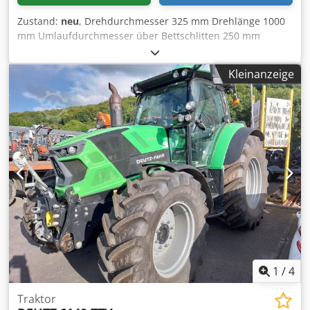
Zustand:
neu
, Drehdurchmesser 325 mm Drehlänge 1000
mm Umlaufdurchmesser über Bettschlitten 250 mm
Umlaufdurchmesser in der Bettbrücke 440 mm
Drehzahl(en) 12 (85-2000) U/min Reitstock MK 3
Kleinanzeige
Pinolenhub 100 mm Pinolendurchmesser 40 mm
Spindelaufnahme DIN 55027 Nr. 5 Spindelbohrung 32 mm
Vorschub längs 0,006 - 1,77 m/min Vorschub quer 0,003 -
0,885 m/min Gesamtleistungsbedarf 2,2 kW
Maschinengewicht ca. 770 kg Raumbedarf ca. 2150 x 950 x
1350 mm Ausstattung: - Kühlmitteleinrichtung -
Maschinenleuchte - Spänerückwand - Spindelschutz -
Drehfutterschutz - Werkzeughalterschutz -
Wechselzahnräder *Sonderausstattung - 3-Backen-Futter
Ø 160 mm Typ 3204/ DIN6350, BISON - MULTIFIX
Schnellwechselhalter Typ A , inkl. 4 Werkzeughalter Dodpfx
Agstycpajxjck - 2-Achsen Digitalanzeige DRO Newall -
Fußpedal mit Bremsfunktion CE
1
/
4
Traktor