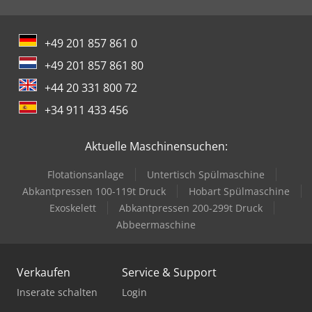
können je nach Modell und Hersteller variieren. Bei der
Auswahl oder Verwendung dieser Art von Ausrüstung ist
es wichtig, die Richtlinien und Sp
+49 201 857 861 0
+49 201 857 861 80
+44 20 331 800 72
+34 911 433 456
Aktuelle Maschinensuchen:
Flotationsanlage
Untertisch Spülmaschine
Abkantpressen 100-119t Druck
Hobart Spülmaschine
Exoskelett
Abkantpressen 200-299t Druck
Abbeermaschine
Verkaufen
Service & Support
Inserate schalten
Login