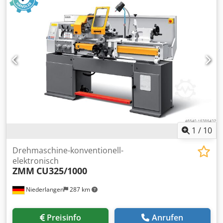
Klimaanlage, FL80 Lader Djdpfx Aey Eq Upegxock
1
/
10
Drehmaschine-konventionell-
elektronisch
ZMM
CU325/1000
Niederlangen
287 km
Preisinfo
Anrufen