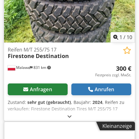
1
/
10
Reifen M/T 255/75 17
Firestone
Destination
300 €
Malawa
831 km
Festpreis zzgl. MwSt.
Anfragen
Anrufen
Zustand:
sehr gut (gebraucht)
, Baujahr:
2024
, Reifen zu
verkaufen: Firestone Destination Tires M/T 255/75 17
Dcjdpfxewq Sa Re Agxek Wir haben 5 Reifen: 2 Reifen sind
neu, sie wurden etwa 1 Monat lang benutzt.
Kleinanzeige