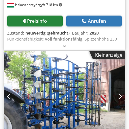
Iszkaszentgyörgy
718 km
Preisinfo
Anrufen
Zustand:
neuwertig (gebraucht)
, Baujahr:
2020
,
Funktionsfähigkeit:
voll funktionsfähig
, Spitzenhöhe 230
mm Spitzenweite 1500 mm Umlaufdurchmesser über Bett
465 mm Umlaufdurchmesser über Querschlitten 270 mm
Kleinanzeige
Umlaufdurchmesser in der Bettbrücke 690 mm
Bettbrückenlänge 240 mm Spindelbohrungsdurchmesser
58 mm Spindelkopf CAMLOCK D1-6 Spindelbohrungskegel
Morse 6 Drehzahlbereich 25 – 2000 U/min (12
Geschwindigkeiten) Reitstockkegel Morse 4
Reitstockhülsenweg 128 mm Motorleistung 5,5 kW
Maschinengewicht 1720 kg Maschinenabmessungen: 2700
x 1080 x 1370 mm Zubehör - 3-achs Anzeigersystem - 3-
Backen-Futter - 4-Backen-Futter - Aufspannplatte -
Stehende Lünette - Mitlaufende Lünette - Schlüssel -
Kühlwasserausrüstung - MULTIFIX Messerhalter mit
Einsätzen Dcsdpfx Aey Duy Hegxek - Werkzeugkoffer -