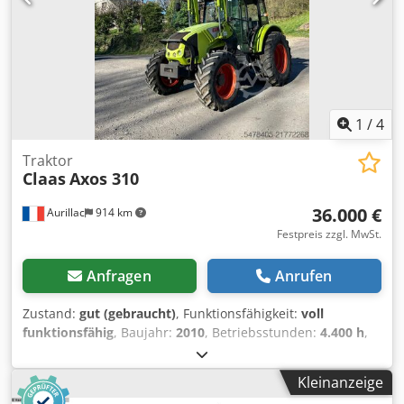
sprechen Sie uns an. Weitere Angebote finden Sie auf
unserer Webseite. Besichtigungen sind nach Absprache
möglich. Wir freuen uns auf Ihren Besuch. Ihr Markus
Hirsch Team
1
/
4
Traktor
Claas
Axos 310
36.000 €
Aurillac
914 km
Festpreis zzgl. MwSt.
Anfragen
Anrufen
Zustand:
gut (gebraucht)
, Funktionsfähigkeit:
voll
funktionsfähig
, Baujahr:
2010
, Betriebsstunden:
4.400 h
,
Leistung:
55,16 kW (75,00 PS)
,
Maschinen-/Fahrzeugnummer:
A2204DAA2203584
,
Kleinanzeige
Ausstattung:
Kabine
, Hydraulischer Wendegetriebe, ohne