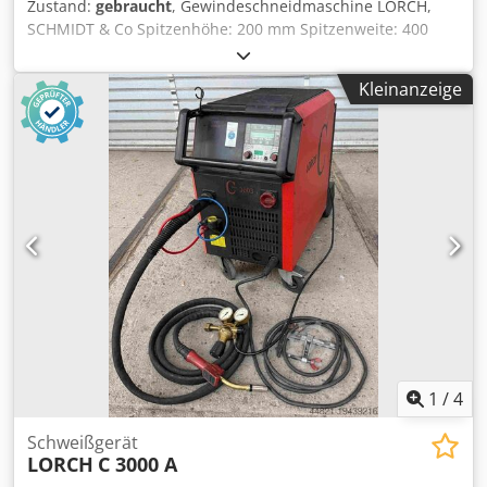
Zustand:
gebraucht
, Gewindeschneidmaschine LORCH,
SCHMIDT & Co Spitzenhöhe: 200 mm Spitzenweite: 400
mm Spindeldrehzahl: 56 U/min. Drehfutterdurchmesser:
160 mm Reitstockhub: 45 mm Reitstockinnenkegel: MK2
Kleinanzeige
Motorleistung 0,25 PS Netzanschluß 380 Volt, 50 Hz -
Rechts und Linkslauf - 3 Backen- Drehfutter - Antrieb der
Spindel über Getriebemotor - ohne durchgängige
Spindelbohrung - Reitstock mit Hebelpinole - Bohrfutter
MAS 1 bis 16 mm Chodpfsxf Uwxsx Aguoa Platzbedarf L x B
x H 1200 x 500 x 420 mm Gewicht 80 kg guter Zustand
1
/
4
Schweißgerät
LORCH
C 3000 A