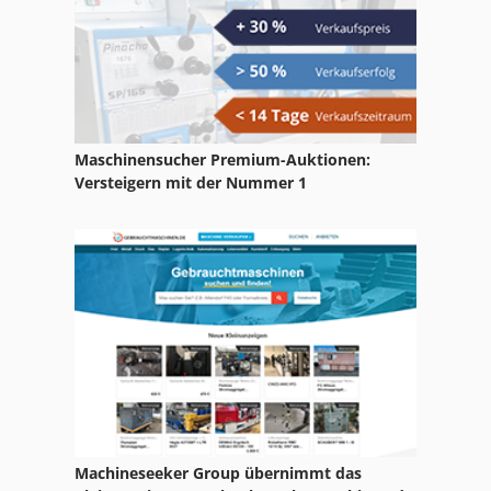
Lorch Sh 200
Lorch V 30
Lorch V30
Maschinensucher Premium-Auktionen:
Loroch Sw
Versteigern mit der Nummer 1
Rlu 210
Schechtl Lbx 200
Schechtl Lbx 310
Tschudin Htg 310
Machineseeker Group übernimmt das