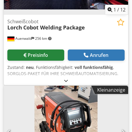
1
/
12
Schweißcobot
Lorch
Cobot Welding Package
Auenwald
256 km
Preisinfo
Anrufen
Zustand:
neu
, Funktionsfähigkeit:
voll funktionsfähig
,
SORGLOS-PAKET FÜR IHRE SCHWEIßAUTOMATISIERUNG.
Egal ob MIG-MAG oder WIG. Sie möchten mit einem Cobot
Ihre Schweißfertigung automatisieren, um Ihre
Kleinanzeige
Herausforderungen zu meistern? Dann sind die Lorch
Cobot Welding Solutions genau das Richtige für Sie! Das
perfekt aufeinander abgestimmte Paket vereint •
hochwertige Robotertechnologie vom Cobot-Marktführer
Universal • innovative Schweißtechnologie von Lorch •
intuitive Lorch Cobotronic Bediensoftware • und ein
umfangreiches Service-Angebot mit bester, professioneller