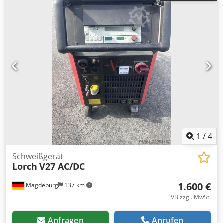
1
/
4
Schweißgerät
Lorch
V27 AC/DC
1.600 €
Magdeburg
137 km
VB zzgl. MwSt.
Anfragen
Anrufen