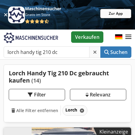
Maschinensucher
Zur App
Gratis im Store
Verkaufen
Suchen
Lorch Handy Tig 210 Dc gebraucht
kaufen
(14)
Filter
Relevanz
Lorch
Alle Filter entfernen
Kleinanzeige