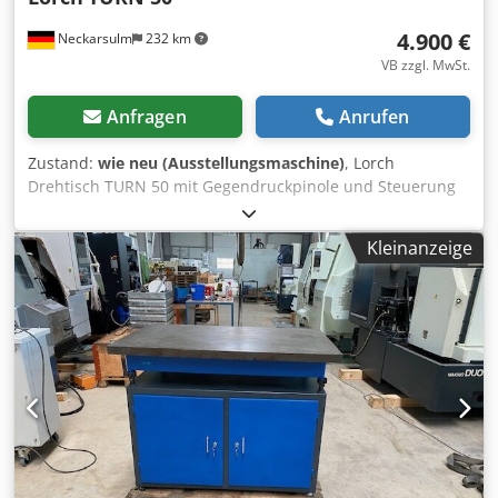
4.900 €
Neckarsulm
232 km
VB zzgl. MwSt.
Anfragen
Anrufen
Zustand:
wie neu (Ausstellungsmaschine)
, Lorch
Drehtisch TURN 50 mit Gegendruckpinole und Steuerung
Chsdpfoi Dtqfex Aguoa
Kleinanzeige