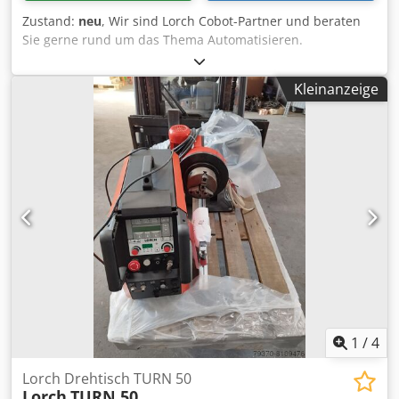
Zustand:
neu
, Wir sind Lorch Cobot-Partner und beraten
Sie gerne rund um das Thema Automatisieren.
Cjdpsguqnzjfx Agujha Stellen Sie uns Aufgaben, bringen
Sie Ihre Bauteile zu einem gemeinsamen Termin mit und
Kleinanzeige
wir Planen eine Automatisierung für Sie. Das All-Inclusive-
Paket für die Automa­tisierung kleiner und mittlerer Serien.
Mit dem Lorch Cobot Welding Package erhalten Sie nicht
nur einen Cobot – sondern alles, was Sie brauchen, um Ihr
Team stärker zu machen: Geadelt durch unsere innovative
Schweiß­technologie, gepaart mit unserer intuitiven
Bediensoftware und dank unserer Service-Angebote ist
das Lorch Cobot Welding Package das Rundum-Sorglos-
Paket für die Schweiß­automatisierung im Mittelstand.
1
/
4
Lorch Drehtisch TURN 50
Lorch
TURN 50