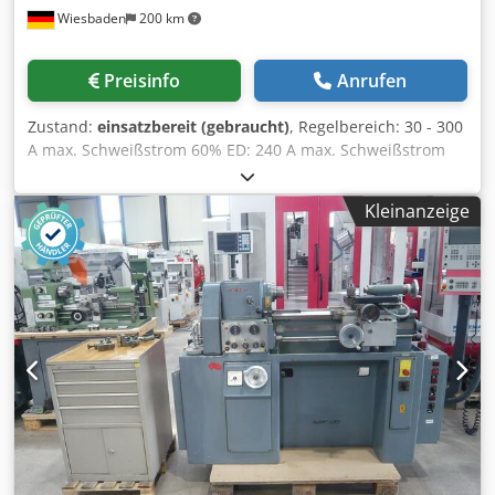
Wiesbaden
200 km
Preisinfo
Anrufen
Zustand:
einsatzbereit (gebraucht)
, Regelbereich: 30 - 300
A max. Schweißstrom 60% ED: 240 A max. Schweißstrom
100% ED: 180 A Chsdpfxjwvixue Aguoa elektr. Anschluß:
400 V kW Platzbedarf: 1050 x 450 x 810 mm Gewicht: 132 kg
Kleinanzeige