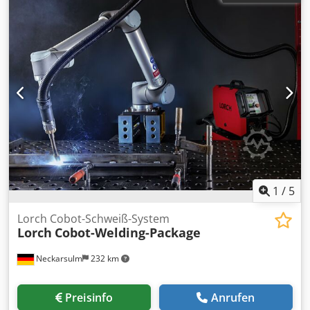
1
/
5
Lorch Cobot-Schweiß-System
Lorch
Cobot-Welding-Package
Neckarsulm
232 km
Preisinfo
Anrufen