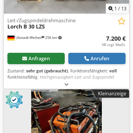
1
/
13
Leit-/Zugspindeldrehmaschine
Lorch
B 30 LZS
7.200 €
Ubstadt-Weiher
256 km
VB zzgl. MwSt.
Anfragen
Anrufen
Zustand:
sehr gut (gebraucht)
, Funktionsfähigkeit:
voll
funktionsfähig
, Hochgenauigkeit-Leit und Zugspindel
Drehmaschine Modell B30 LZS mit Zubehörschrank 3 Achs
Digitalanzeige Fagor aus UNI Technische Daten: >>
Kleinanzeige
Spitzenhöhe 120 mm >> Spitzenweite 560 mm >>
Spindelbohrung 30 mm >> Gr. Umlaufdurchmesser:
250mm >> Längsvorschübe Planvorschübe >> Gewinde
mm, modul, inch >> Drehzahlen von 30-3000 1/min
stufenlos Zubehör: Chodpfx Aexyh Ndsgusa 3 Achs
Digitalanzeige Fagor Werkzeugschrank mit: >>