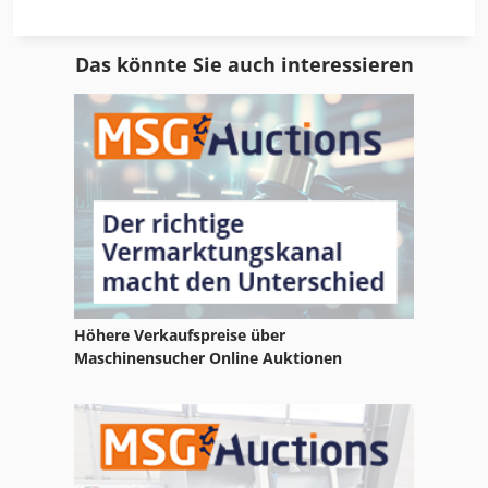
Lorch Handy Tig 210
Das könnte Sie auch interessieren
Lorch Handy Tig 210 Ac Dc
Lorch Handytig 210
Lorch Isitig 250
Lorch M 2060
Lorch M 6090
Lorch Micormig 300
Höhere Verkaufspreise über
Lorch Micormig 350
Maschinensucher Online Auktionen
Lorch Pla 7020
Lorch Saprom 905
Lorch Saprom S5