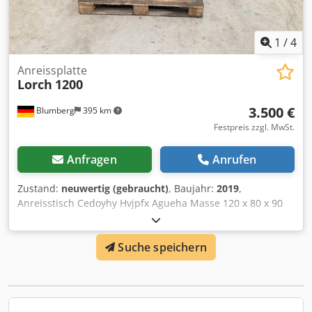
1
/
4
Anreissplatte
Lorch
1200
3.500 €
Blumberg
395 km
Festpreis zzgl. MwSt.
Anfragen
Anrufen
Zustand:
neuwertig (gebraucht)
, Baujahr:
2019
,
Anreisstisch Cedoyhy Hvjpfx Agueha Masse 120 x 80 x 90
cm incl Schrank
Suche speichern