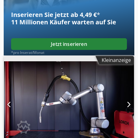
Höhe Abmessungen (LxBxH):[mm] 880 × 400 × 755
Gewichte Gewicht:[kg] 60
Inserieren Sie jetzt ab 4,49 €
*
11 Millionen
Käufer warten auf Sie
Jetzt inserieren
*pro Inserat/Monat
Kleinanzeige