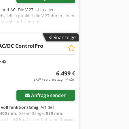
 und AC. Die V 27 ist in allen
sätzlich punktet die V 27 durch einen
 sowohl auf sehr gute
rke optimiert. Zusätzlich verfügt die
glänzt die V 27 mit mehr Schub und
Kleinanzeige
bust und sicher: das Gehäuse der V
 AC/DC ControlPro
ten Industriegehäuse aus Metall
e vollbelastbaren Griffe das Aufhängen
das Schlauchpaket. Die doppelte
m
er Fertigungsumgebung. Pulsen und
is 20 kHz eignet sich besonders gut für
6.499 €
em eine herausragende
EXW Festpreis zzgl. MwSt.
ch bei schwierigen Schweißaufgaben.
ion sorgt für die automatische Zu- und
 überwachen die Temperatur der
Anfrage senden
Lüftergeräusch sowie die
timale Parameter mit SmartBase.
:
voll funktionsfähig
, Art des
gen immer perfekt auf die von Ihnen
400 mm
, Gesamtlänge:
880 mm
,
Arbeitsbereich werden automatisch
ewicht:
60 kg
, Art der Kühlung:
Wasser
,
g des Lichtbogens individuell
aufspannung:
87 V
, Schweißstrom bei