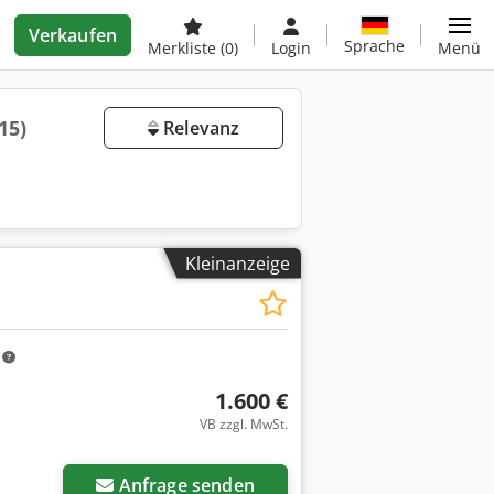
Verkaufen
Sprache
Merkliste
(0)
Login
Menü
15)
Relevanz
Kleinanzeige
m
1.600 €
VB zzgl. MwSt.
Anfrage senden