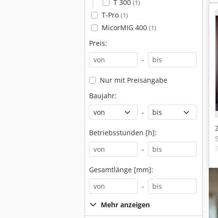
T 300
(1)
T-Pro
(1)
MicorMIG 400
(1)
Preis:
-
Nur mit Preisangabe
Baujahr:
-
Betriebsstunden [h]:
-
Gesamtlänge [mm]:
-
Mehr anzeigen