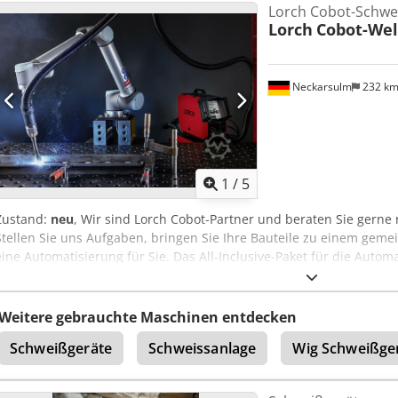
Lorch Cobot-Schwe
Arbeitsraum des Cobots noch weiter zu vergrößern. Der Cobot bleib
Lorch
Cobot-Wel
hochwertige verbaute Kugelgewindeantrieb in der Linearachse Mov
kompletten Arbeitsraum konstant bleibt. DER AUTOPILOT FÜRS CO
Programmierung alle Pfade erst vorgegeben werden müssen und da
Neckarsulm
232 k
sich der Cobot SeamPilot selbstständig seinen Weg.
1
/
5
Zustand:
neu
, Wir sind Lorch Cobot-Partner und beraten Sie gern
Stellen Sie uns Aufgaben, bringen Sie Ihre Bauteile zu einem gem
eine Automatisierung für Sie. Das All-Inclusive-Paket für die Automa
Mit dem Lorch Cobot Welding Package erhalten Sie nicht nur einen 
brauchen, um Ihr Team stärker zu machen: Geadelt durch unsere in
mit unserer intuitiven Bediensoftware und dank unserer Service-A
Weitere gebrauchte Maschinen entdecken
Package das Rundum-Sorglos-Paket für die Schweiß­automatisierun
Schweißgeräte
Schweissanlage
Wig Schweißge
Apijkr