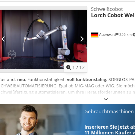
vornehmen. So schweißen Sie garantiert mit dem für Sie optimale
60 % Einschaltdauer:
200 A
, Schweißstrom bei 100 % Einschaltdaue
Schweißen Schweißbereich 3~ 400 V:[A] 3 - 270 WIG Einschaltdauer
Schweißcobot
Schutzart (IP-Code):
IP23
, Schweißstrom (min.):
5 A
, Schweißstrom (
(40°c):[A] 250 Einschaltdauer AC 60% (40°c):[A] 270 Einschaltdauer
Lorch
Cobot Wel
Dokumentation/Handbuch, Typenschild vorhanden
, Vorführgerät
WIG Einschaltdauer DC 400 V Einschaltdauer DC 100% (40°c):[A] 250
3000-PM 4 mtr. Dkodpfx Apsyrttysijr WIG Schweißen Schweißbereich 
Einschaltdauer DC max. Schweißstrom (40°c):[%] 60 Elektroden Sch
Spannungsbereich:[V] 10,2 - 20 WIG Einschaltdauer AC 400 V Einsch
220 Schweißbare Elektroden:[Ø in mm] 1,5 - 4 Elektrode Einschaltd
Einschaltdauer AC 60% (40°c):[A] 230 Einschaltdauer AC max. Schwe
Auenwald
256 km
Schweißstrom (40°c):[%] 80 Verfahrensunabhängige Daten Leerlaufs
Einschaltdauer DC 400 V Einschaltdauer DC 100% (40°c):[A] 230 Ein
Netzspannung 3~ (50/60 Hz):[V] 400 Netzabsicherung 3~ (50/60 Hz):[
Einschaltdauer DC max. Schweißstrom (40°c):[%] 45 Elektroden Sch
Hz):[%] 15 Negative Netztoleranz 3~ (50/60 Hz):[%] 15 Netzstecker
200 Spannungsbereich:[V] 20,4 - 28 Schweißbare Elektroden:[Ø in m
Zulassungen Schutzart: IP23S Isolierstoffklasse: F Norm/Standard: 
Einschaltdauer 100% (40°c):[A] 170 Einschaltdauer 60%:[A] 200 Ein
Kennzeichnung/Zertifizierung: CE, S Kühlart Kühlart: Gasgekühlt ,
[%] 60 Verfahrensunabhängige Daten Leerlaufspannung:[V] 77 - 87
1
/
12
Normkühlleistung (l/min):[kW] 1,1 Tankinhalt:[l] 4,3 Maße Länge x
Hz):[V] 400 Netzabsicherung 3~ (50/60 Hz):[A] 16 Positive Netztolera
[mm] 1.130 × 450 × 815 Gewichte Gewicht:[kg] 92 Gewicht Wasserkühl
Netztoleranz 3~ (50/60 Hz):[%] 15 Netzstecker Netzstecker: CEE 1
Zustand:
neu
, Funktionsfähigkeit:
voll funktionsfähig
, SORGLOS-PA
IP23S Isolierstoffklasse: F Norm/Standard: EN 60974-01 Kennzeichnu
SCHWEIßAUTOMATISIERUNG. Egal ob MIG-MAG oder WIG. Sie möcht
Kühlart: Gasgekühlt , Wassergekühlt Kühlung Normkühlleistung (l/m
Schweißfertigung automatisieren, um Ihre Herausforderungen zu m
Länge x Breite x Höhe Abmessungen (LxBxH):[mm] 880 × 400 × 755 
Welding Solutions genau das Richtige für Sie! Das perfekt aufeinan
hochwertige Robotertechnologie vom Cobot-Marktführer Universal •
Lorch • intuitive Lorch Cobotronic Bediensoftware • und ein umfang
Gebrauchtmaschinen s
professioneller Betreuung. Damit sind die Lorch Cobot Welding Solu
sowohl verfügbar für hocheffiziente MIG-MAG-Anwendungen als au
Inserieren Sie jetzt a
Schweißaufgaben. DER COBOT: LEICHT INTEGRIERBAR IN IHRE ARBE
11 Millionen
Käufer w