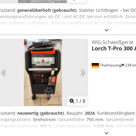
Zustand:
generalüberholt (gebraucht)
, Stabiler Lichtbogen – bei DC
Leistungsausführungen als DC- und AC/DC-Version erhältlich. Grund
sehr stabilen Lichtbogen. Beim Schweißen mit AC ist die Stromform
Reinigungswirkung der Alu-Oxidhaut als auch auf reduzierte Lautstä
AC/DC-Variante über eine Kalottenautomatik. Dank Rechteckstrom 
WIG-Schweißgerät
maximaler Lichtbogenstabilität beim Schweißen von Aluminium. Ro
Lorch
T-Pro 300
27. Die Highend-Technik im Inneren der V 27 wird von einem robus
geschützt - ideal bei Outdoor-Einsätzen. Zusätzlich ermöglichen di
der Stromquelle am Kran und dienen zusätzlich als Halterung für 
Thalmässing
238 k
Gasflaschensicherung sorgt für ein Höchstmaß an Sicherheit in d
Fastpulsen bis 20 kHz. Die integrierte Puls- und Fastpulsfunktion b
die Bearbeitung von dünnen Schweißblechen. Sie ermöglicht zud
Schmelzbadbeherrschung und garantiert perfekte Ergebnisse – au
Energieeffizienz bei voller Leistung. Die integrierte Stand-by-Funkt
Abschaltung einzelner Komponenten. Die Thermocontrol-Sensoren
1
/
8
Anlage und steuern den Lüfter je nach Bedarf. Dies reduziert das 
Staubbelastung im Maschineninnern und spart zudem Energie. Op
Zustand:
neuwertig (gebraucht)
, Baujahr:
2024
, Funktionsfähigkeit
Dksdpozibw Tofx Apisr Dank SmartBase-Technologie ist der Lichtbo
Eingangsstroms:
Drehstrom
, Gesamthöhe:
755 mm
, Gesamtbreite:
gewählte Elektrode abgestimmt. Schweißparameter, Zündung und 
Eingangsspannung:
400 V
, Länge Massekabel:
4.000 mm
, Gesamtg
ideal angepasst. Für optimale Freiheit können Sie die Feinjustierun
Schlauchpaketlänge:
4.000 mm
, elektrische Sicherung:
16 A
, Leerl