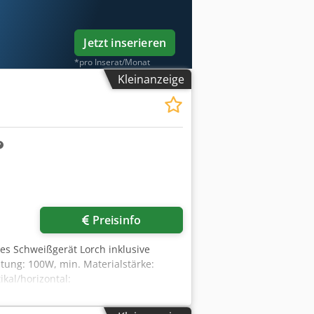
er Interaktion mit dem Menschen
Sie einen erstklassigen kollaborativen
st, wartungs-armer Technik und
Jetzt inserieren
ENUNG. Dank Touch-Display und
chen Automatisierungswerkzeug Ihrer
*pro Inserat/Monat
ßens sind schnell verstanden – ein
Kleinanzeige
g und Schweißfunktionalitäten.
rive-Funktion wird dem Cobot per
egepunkten und Abschnitten.
FFIZIENZ. Lorch Cobotronic macht
ich von anderen Cobot-Lösungen
rfahrenen Schweißexperten perfekt auf
reundlichkeit und intuitives Handling
0e. • 1.300 mm Arbeitsradius • 12,5 kg
lreiches Plug & Play-Zubehör •
Preisinfo
unkt-Wiederholungsgenauigkeit: 0,05
 V OPTIONAL: DIE PERFEKTE
hes Schweißgerät Lorch inklusive
schweißen stets für die optimale
tung: 100W, min. Materialstärke:
e exakte Positionierung vorgegeben
kal/horizontal:
vitätsgewinn, mehr Flexibilität und
mm/670mm/370mm, Gewicht: ca. 25kg.
fgaben, sowie bei Rundnähten. MEHR
kodpfxjv Rfq Ds Apijr
e ist DIE Ergänzung, um den