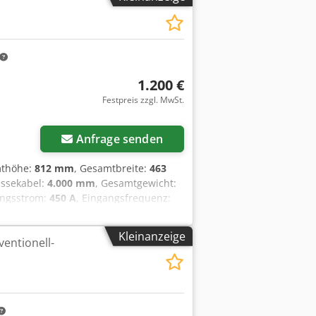
1.200 €
Festpreis zzgl. MwSt.
Anfrage senden
mthöhe:
812 mm
, Gesamtbreite:
463
assekabel:
4.000 mm
, Gesamtgewicht:
angsstrom:
450 A
, Eingangsfrequenz:
vorhanden
, Lorch C 4503 MIG/MAG
wertige MIG/MAG Schweißanlage der
Kleinanzeige
entionell-
ie-Schweißanlage für den
Produktion. Geeignet zum Schweißen von
0 – 450 A Netzanschluss: 400 V / 3
Rollen-Drahtvorschub Geeignet für
MAG Robuste Industrieausführung