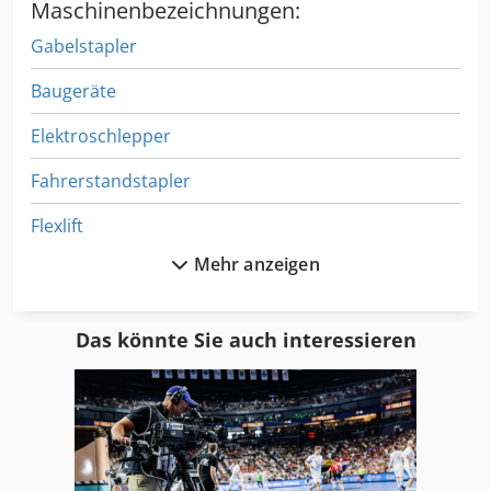
Maschinenbezeichnungen:
Gabelstapler
Baugeräte
Elektroschlepper
Fahrerstandstapler
Flexlift
Mehr anzeigen
Frontstapler Schaufel
Gabelstapler Diesel
Das könnte Sie auch interessieren
Gabelzinken
Gasstapler
Gehstapler