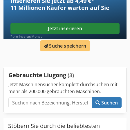
Inserieren Sie jetzt ab 4,49 €
*
Volt: 24V Batterie Ah: 200Ah Batterie Hersteller: GBD
11 Millionen
Käufer warten auf Sie
Batterie Typ: PzS Batterie Baujahr: 2023 Batterie Zustand:
80 - 100% Nicht-kreidende Bereifung,
Jetzt inserieren
*pro Inserat/Monat
Suche speichern
Gebrauchte Liugong
(3)
Jetzt Maschinensucher komplett durchsuchen mit
mehr als 200.000 gebrauchten Maschinen.
Suchen
Stöbern Sie durch die beliebtesten