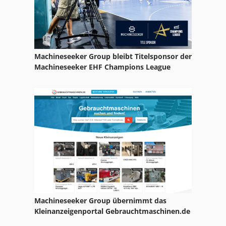
Goupil
Lafis
Lafis Lehci
Machineseeker Group bleibt Titelsponsor der
Langgut
Machineseeker EHF Champions League
Lpg
Lpg Endermologie
Lpg Gerät
Lpg Lipomassage
Lpg Stapler
Lugli
Machineseeker Group übernimmt das
Rungengestell
Kleinanzeigenportal Gebrauchtmaschinen.de