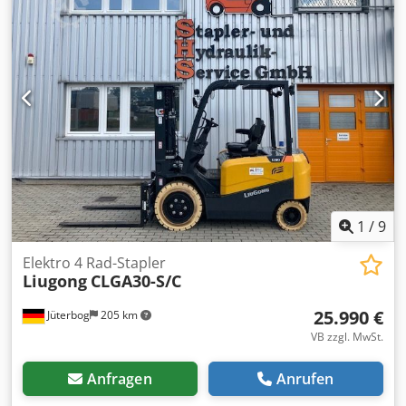
1
/
9
Elektro 4 Rad-Stapler
Liugong
CLGA30-S/C
25.990 €
Jüterbog
205 km
VB zzgl. MwSt.
Anfragen
Anrufen