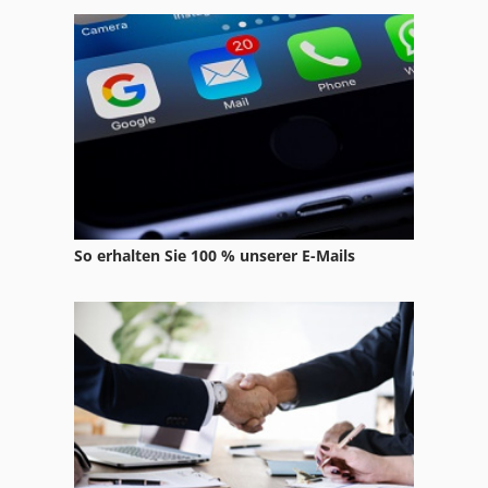
Schwerlast Gabelstapler
Stihl Gabelstapler
Stöcklin Hubwagen
Zoomlion
So erhalten Sie 100 % unserer E-Mails