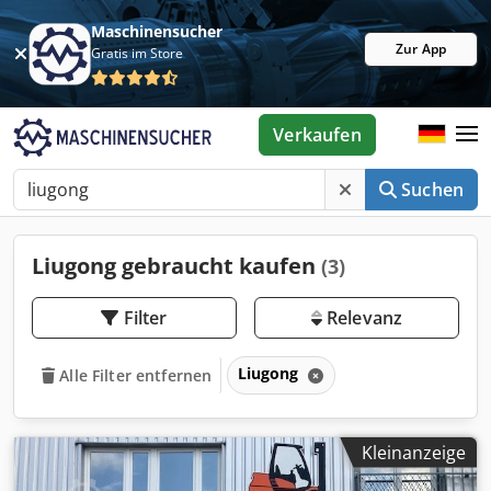
Maschinensucher
Zur App
Gratis im Store
Verkaufen
Suchen
Liugong gebraucht kaufen
(3)
Filter
Relevanz
Liugong
Alle Filter entfernen
Kleinanzeige