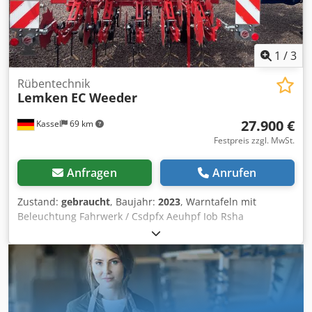
1
/
3
Rübentechnik
Lemken
EC Weeder
27.900 €
Kassel
69 km
Festpreis zzgl. MwSt.
Anfragen
Anrufen
Zustand:
gebraucht
, Baujahr:
2023
, Warntafeln mit
Beleuchtung Fahrwerk / Csdpfx Aeuhpf Iob Rsha