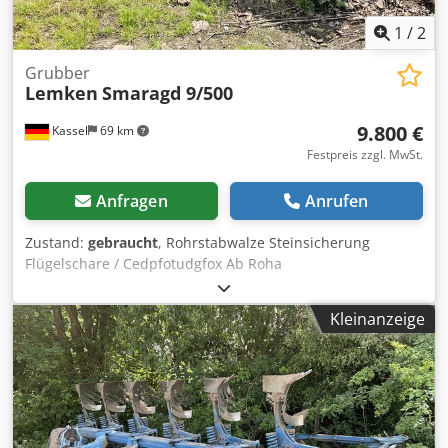
1
/
2
Grubber
Lemken
Smaragd 9/500
9.800 €
Kassel
69 km
Festpreis zzgl. MwSt.
Anfragen
Anrufen
Zustand:
gebraucht
, Rohrstabwalze Steinsicherung
Flügelschare / Cedpfotudgfox Ab Roha
Kleinanzeige