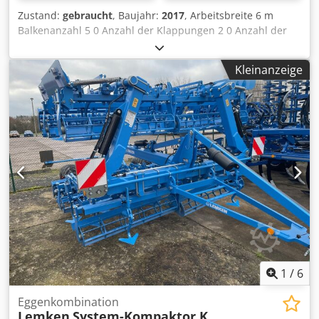
Zustand:
gebraucht
, Baujahr:
2017
, Arbeitsbreite 6 m
Balkenanzahl 5 0 Anzahl der Klappungen 2 0 Anzahl der
Walzen 2 St. Saatbettkombination Lemken Cjdpfxjyv Iwcs
Ab Reha 212924 Lemken Korund 8/600, Gammazinken,
Kleinanzeige
Zahnstangenkrümmler 2 x, Die techn. Daten sind
Hersteller- bzw. Betreiberangaben und daher für uns
unverbindlich. Einen Zwischenverkauf behalten wir uns
vor; es gelten ausschließlich unsere Geschäfts- und
Verkaufsbedingungen. Über uns mehr als 400 eigene
Maschinen im Lager über 15.000 m² Lagerfläche,
Krankapazität 70 t mehr als 10.000 Artikel Zubehör für Ihre
Werkstatt Sie wollen Maschinen Produktionslinien oder
Ihren Betrieb verkaufen, dann sprechen Sie uns an.
Weitere Angebote finden Sie auf unserer Webseite.
Besichtigungen sind nach Absprache möglich. Wir freuen
uns auf Ihren Besuch. Ihr Markus Hirsch Team
1
/
6
Eggenkombination
Lemken
System-Kompaktor K