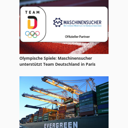
Lemken Europal 6
Lemken Europal 8
Lemken Juwel 8
Lemken Karat 9
Lemken Karneol
Olympische Spiele: Maschinensucher
Lemken Opal 110
unterstützt Team Deutschland in Paris
Lemken Opal 140
Lemken Opal 160
Lemken Opal 180
Lemken Opal 90
Lemken Packer