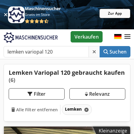
Maschinensucher
Zur App
Gratis im Store
Verkaufen
Suchen
Lemken Variopal 120 gebraucht kaufen
(6)
Filter
Relevanz
Lemken
Alle Filter entfernen
Kleinanzeige