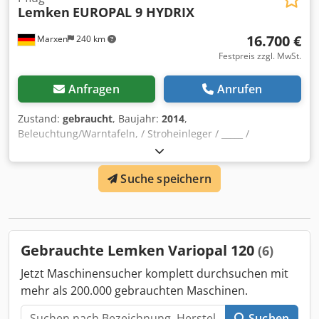
Lemken
EUROPAL 9 HYDRIX
16.700 €
Marxen
240 km
Festpreis zzgl. MwSt.
Anfragen
Anrufen
Zustand:
gebraucht
, Baujahr:
2014
,
Beleuchtung/Warntafeln, / Stroheinleger / _____ /
Streifenkörper, / Packersystem Fixpack Rohrstabwalze
integriert, / / Steinsicherung hydr., / Strohleitbleche, /
Suche speichern
Scheibensech gezackt, / Anlagen 50%, / 340/55-16 Stütz-
Transportrad / stufen Chjdpfx Abeqrryce Rja
Gebrauchte Lemken Variopal 120
(6)
Jetzt Maschinensucher komplett durchsuchen mit
mehr als 200.000 gebrauchten Maschinen.
Suchen