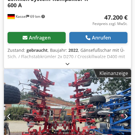
600 A
47.200 €
Kassel
69 km
Festpreis zzgl. MwSt.
Anfragen
Anrufen
Zustand:
gebraucht
, Baujahr:
2022
, Gänsefußschar mit Ü-
Sich. / Flachstabkrümler 2x D270 / Crosskillwalze D400 mit
Zug / ein Satz Träger für Spurlockerer / zwei
Schneidsch./Planier / Transportfahrwerk 400/60 – / 15.5 /
Kleinanzeige
Unterlenkeranschluss Kat3 / Beleuchtung vorn und hinten
/ Gutachte Chodsrxutkjpfx Ab Roa