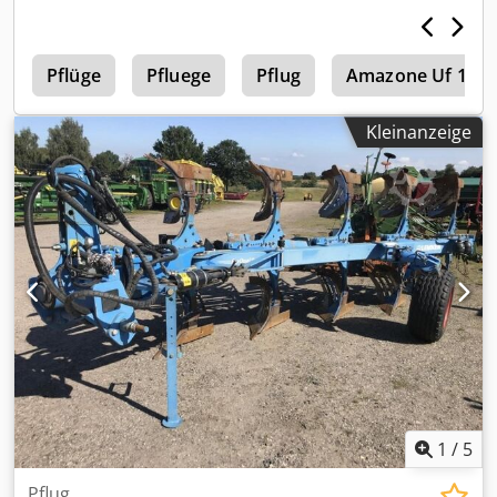
r
Pflüge
Pfluege
Pflug
Amazone Uf 150
Kleinanzeige
1
/
5
Pflug