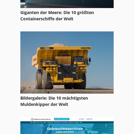
Lemken Packerarm
Giganten der Meere: Die 10 größten
Lemken Pflug
Containerschiffe der Welt
Lemken Rubin 9
Lemken Trapezpackerwalze
Lemken Varidiamant 10
Lemken Variopack 110
Bildergalerie: Die 10 mächtigsten
Muldenkipper der Welt