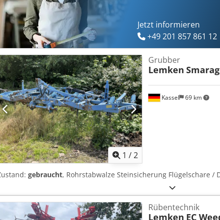
Jetzt informieren
+49 201 857 861 12
Grubber
Lemken
Smarag
Kassel
69 km
1
/
2
Zustand:
gebraucht
, Rohrstabwalze Steinsicherung Flügelschare /
Rübentechnik
Lemken
EC Wee