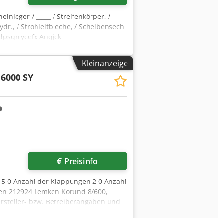
einleger / _____ / Streifenkörper, /
ydr., / Strohleitbleche, / Scheibensech
edpsqrrycefx Anqjck
Kleinanzeige
6000 SY
Preisinfo
l 5 0 Anzahl der Klappungen 2 0 Anzahl
ken 212924 Lemken Korund 8/600,
rsteller- bzw. Betreiberangaben und
s vor; es gelten ausschließlich