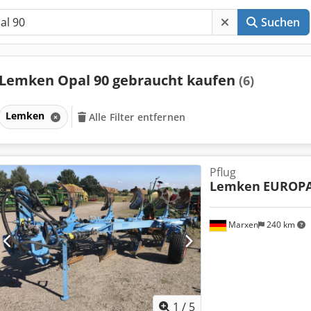
Suchen
Lemken Opal 90 gebraucht kaufen
(6)
Lemken
Alle Filter entfernen
Pflug
Lemken
EUROPA
Marxen
240 km
1
/
5