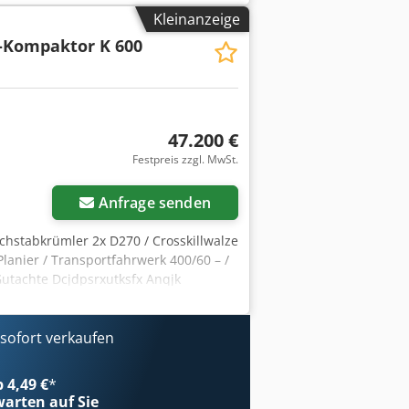
00 eigene Maschinen im Lager über
Kleinanzeige
ubehör für Ihre Werkstatt Sie wollen
-Kompaktor K 600
prechen Sie uns an. Weitere Angebote
che möglich. Wir freuen uns auf Ihren
47.200 €
Festpreis zzgl. MwSt.
Anfrage senden
achstabkrümler 2x D270 / Crosskillwalze
Planier / Transportfahrwerk 400/60 – /
Gutachte Dcjdpsrxutksfx Anqjk
ofort verkaufen
b 4,49 €
*
arten auf Sie