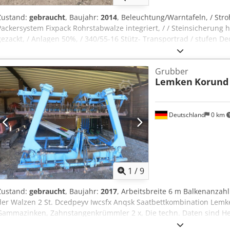
Zustand:
gebraucht
, Baujahr:
2014
, Beleuchtung/Warntafeln, / Stroh
Packersystem Fixpack Rohrstabwalze integriert, / / Steinsicherung h
gezackt, / Anlagen 50%, / 340/55-16 Stütz- Transportrad / stufen D
Grubber
Lemken
Korund 
Deutschland
0 km
1
/
9
Zustand:
gebraucht
, Baujahr:
2017
, Arbeitsbreite 6 m Balkenanzah
der Walzen 2 St. Dcedpeyv Iwcsfx Anqsk Saatbettkombination Lem
Gammazinken, Zahnstangenkrümmler 2 x, Die techn. Daten sind He
daher für uns unverbindlich. Einen Zwischenverkauf behalten wir un