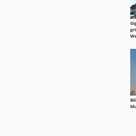
Gi
gr
We
Bi
Mu