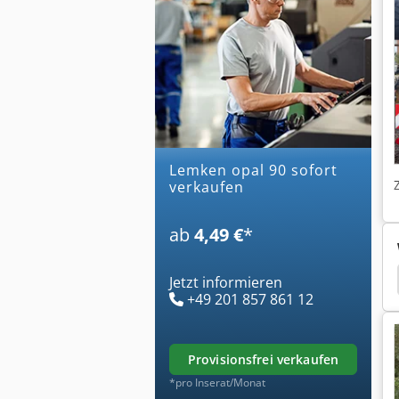
lemken opal 90 sofort
verkaufen
ab
4,49 €
*
chine
Saatbettkombination
Bremer Grubber
Jetzt informieren
+49 201 857 861 12
provisionsfrei verkaufen
*pro Inserat/Monat