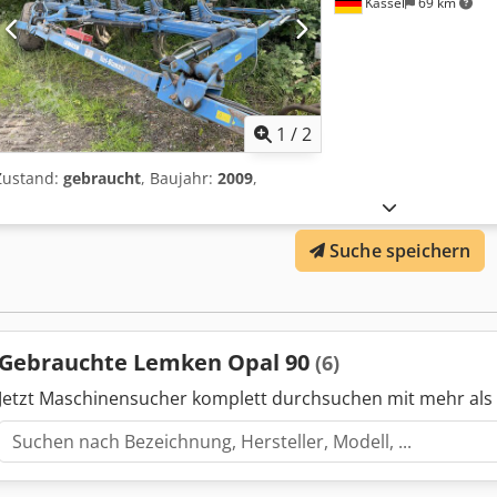
Kassel
69 km
1
/
2
Zustand:
gebraucht
, Baujahr:
2009
,
Suche speichern
Gebrauchte Lemken Opal 90
(6)
Jetzt Maschinensucher komplett durchsuchen mit mehr als