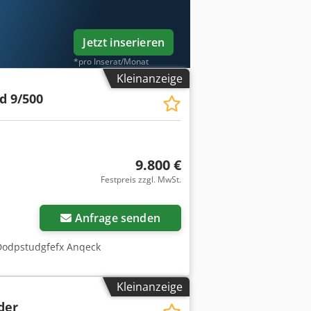
Jetzt inserieren
*pro Inserat/Monat
Kleinanzeige
d 9/500
9.800 €
Festpreis zzgl. MwSt.
Mehr Bilder anfragen
Anfrage senden
 Dodpstudgfefx Anqeck
Kleinanzeige
der