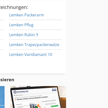
zeichnungen:
Lemken Packerarm
Lemken Pflug
Lemken Rubin 9
Lemken Trapezpackerwalze
Lemken Varidiamant 10
Lemken Variopack 110
Lemken Variopal 120
ssieren