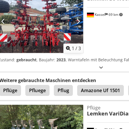
Kassel
69 km
1
/
3
Zustand:
gebraucht
, Baujahr:
2023
, Warntafeln mit Beleuchtung Fa
Weitere gebrauchte Maschinen entdecken
Pflüge
Pfluege
Pflug
Amazone Uf 1501
Pflüge
Lemken
VariDi