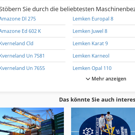
Stöbern Sie durch die beliebtesten Maschinenbe
Amazone Dl 275
Lemken Europal 8
Amazone Ed 602 K
Lemken Juwel 8
Kverneland Cld
Lemken Karat 9
Kverneland Un 7581
Lemken Karneol
Kverneland Un 7655
Lemken Opal 110
Mehr anzeigen
Lemken Achat 11
Lemken Opal 140
Lemken Albatros 60
Lemken Opal 160
Das könnte Sie auch intere
Lemken Eurodrill 3000
Lemken Opal 180
Lemken Europal 6
Lemken Packer