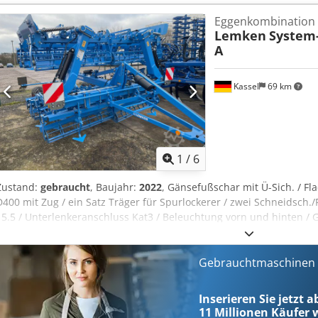
unsere Geschäfts- und Verkaufsbedingungen. Über uns mehr als 4
Eggenkombination
15.000 m² Lagerfläche, Krankapazität 70 t mehr als 10.000 Artikel Z
Lemken
System
Maschinen Produktionslinien oder Ihren Betrieb verkaufen, dann s
A
finden Sie auf unserer Webseite. Besichtigungen sind nach Abspra
Besuch. Ihr Markus Hirsch Team
Kassel
69 km
1
/
6
Zustand:
gebraucht
, Baujahr:
2022
, Gänsefußschar mit Ü-Sich. / Fl
D400 mit Zug / ein Satz Träger für Spurlockerer / zwei Schneidsch./
15.5 / Unterlenkeranschluss Kat3 / Beleuchtung vorn und hinten / 
Gebrauchtmaschinen s
Inserieren Sie jetzt a
11 Millionen
Käufer w