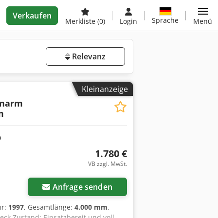
Verkaufen
Sprache
Merkliste
(0)
Login
Menü
Relevanz
Kleinanzeige
anarm
m
1.780 €
VB zzgl. MwSt.
Anfrage senden
hr:
1997
, Gesamtlänge:
4.000 mm
,
ck Zustand: Einsatzbereit und voll