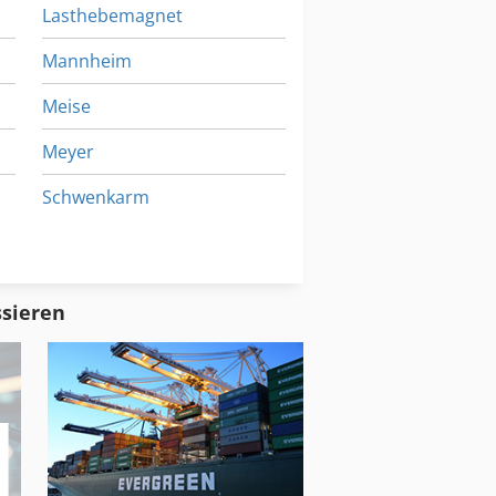
Lasthebemagnet
Mannheim
Meise
Meyer
Schwenkarm
Senk Errodiermaschine
Stapler Elektro
ssieren