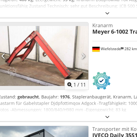
funktionsfähig Zustand Technisch: sehr gut Beschreibung: JCB 500 
mm
Kranarm
Meyer
6-1002 Tr
Wiefelstede
282 k
1
/
11
Zustand:
gebraucht
, Baujahr:
1976
, Stapleranbaugerät, Kranarm, L
Lastarm für Gabelstapler Djdpfottimqox Adgock -Tragfähigkeit: 100
Fotos -Abmessungen: 1800/840/H980 mm -Eigengewicht: 83 kg
Transporter mit Ko
IVECO
Daily 35S