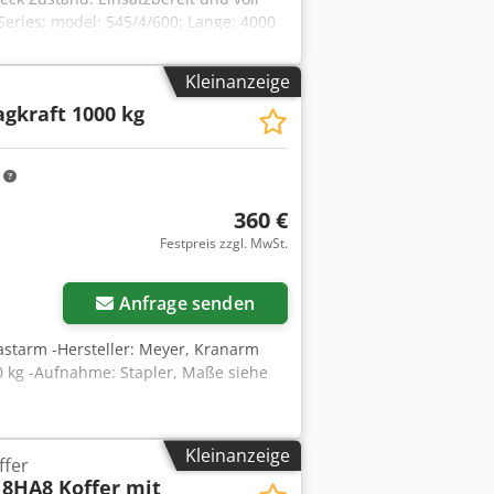
Series; model: 545/4/600; Lange: 4000
Kleinanzeige
agkraft 1000 kg
m
360 €
Festpreis zzgl. MwSt.
Anfrage senden
astarm -Hersteller: Meyer, Kranarm
0 kg -Aufnahme: Stapler, Maße siehe
Kleinanzeige
ffer
18HA8 Koffer mit