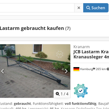
Suchen
Lastarm gebraucht kaufen
(7)
Kranarm
JCB
Lastarm Kr
Kranausleger 4
Hamburg
265 km
1
/
4
Zustand:
gebraucht
, Funktionsfähigkeit:
voll funktionsfähig
, Bauja
Tragkraft:
400 kg
, Leergewicht:
95 kg
, Kranarm Dsdpfowika Tox Adge