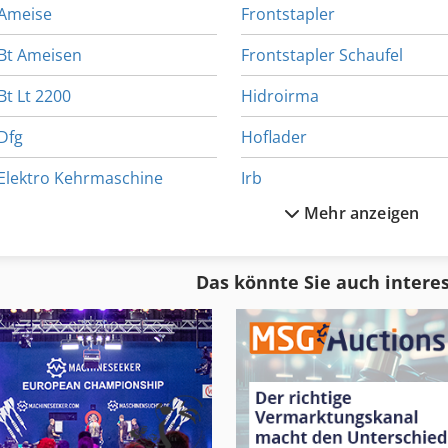
Ameise
Frontstapler
Bt Ameisen
Frontstapler Schaufel
Bt Lt 2200
Hidroirma
Dfg
Hoflader
Elektro Kehrmaschine
Irb
Mehr anzeigen
Elektroschlepper
Irco
Emcoturn 342
Irion
Das könnte Sie auch intere
End Armatur
Irion Seitenstapler
Erdschaufel
Irle Ks 4