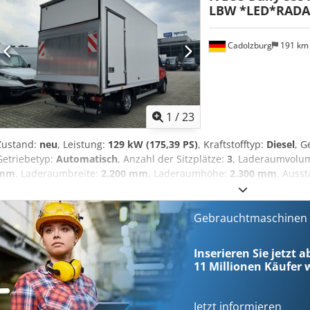
LBW *LED*RADA
Cadolzburg
191 k
1
/
23
Zustand:
neu
, Leistung:
129 kW (175,39 PS)
, Kraftstofftyp:
Diesel
, 
Getriebetyp:
Automatisch
, Anzahl der Sitzplätze:
3
, Laderaumvolu
mm
, Laderaumbreite:
2.200 mm
, Laderaumhöhe:
2.300 mm
, Auss
Stabilitätsprogramm (ESP), Klimaanlage, Ladebordwand, Navigat
Zentralverriegelung
, Fahrzeug- und Aufbauausstattung 1. Basisfa
CA Antriebskonfiguration: 4x2 * MT Zulässiges Gesamtgewicht: 3,5 t 
Gebrauchtmaschinen s
GT Getriebe: 8-Gang Automatik Hi?Matic * WB Radstand: 4100 mm *
AT Vorderachsfederung: QUAD-LEAF * PT Hinterachsfederung: mecha
Inserieren Sie jetzt a
mit Fahrerhaus * DR Fahrtrichtung: Rechtsverkehr (Linkslenker) ---
11 Millionen
Käufer w
00676 Rückfahrkamera mit Führungslinien * 02359 Hinterachsübers
einstellbarer Geschwindigkeitsbegrenzer * 06064 Verstärkte doppe
Parksensoren * 06520 Anhängersteckdose 12V, 13-polig DIN * 0672
Jetzt informieren