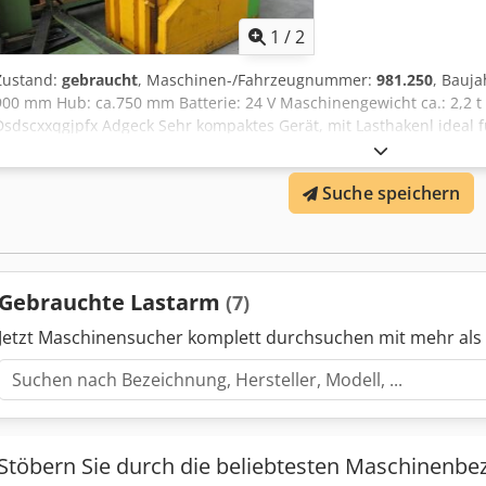
1
/
2
Zustand:
gebraucht
, Maschinen-/Fahrzeugnummer:
981.250
, Bauja
900 mm Hub: ca.750 mm Batterie: 24 V Maschinengewicht ca.: 2,2 t 
Dsdscxxqgjpfx Adgeck Sehr kompaktes Gerät, mit Lasthakenl ideal 
Raumverhältnisse, guter Zustand. 1,8 to. Tragkraft bei 450 mm Las
Suche speichern
Gebrauchte Lastarm
(7)
Jetzt Maschinensucher komplett durchsuchen mit mehr als
Stöbern Sie durch die beliebtesten Maschinenbe