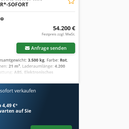
R*-SOFORT
m
54.200 €
Festpreis zzgl. MwSt.
Anfrage senden
Gesamtgewicht:
3.500 kg
, Farbe:
Rot
,
men:
21 m³
, Laderaumlänge:
4.200
tattung:
ABS, Elektronisches
ionssystem, Standheizung,
hrzeugModell: IVECO Daily 35S18HA8 *
* EP Motor: F1C 176 EVI ? 176 PS *
ofort verkaufen
 RW Hinterachse: Einzelbereifung *
nisch * VE Fahrzeugtyp: Fahrgestell
b 4,49 €
*
-2. Sonderausstattung *
arten auf Sie
etzung 3.59 * 05925 Zusätzlicher
lte Parabelfedern hinten * 06327 Ohne
4 Sonderverstärkung * 08628 Ablage