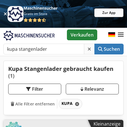
Maschinensucher
Zur App
Gratis im Store
Verkaufen
Suchen
Kupa Stangenlader gebraucht kaufen
(1)
Filter
Relevanz
KUPA
Alle Filter entfernen
Kleinanzeige