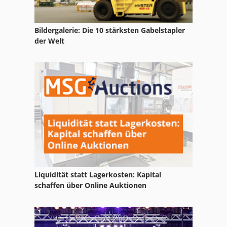
Kummer Drehmaschine
Bildergalerie: Die 10 stärksten Gabelstapler
Kupa
der Welt
Kupa Lm 1000
Kupfer
Kurzstangenlader
Lademagazin
Lns Stangenlademagazin
Portallader
Liquidität statt Lagerkosten: Kapital
Stangenanfasmaschine
schaffen über Online Auktionen
Stangenautomat
Stangenlademagazin