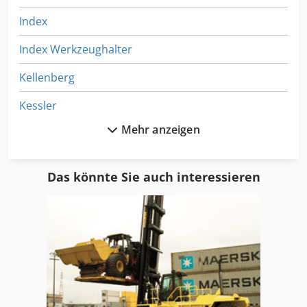
Index
Index Werkzeughalter
Kellenberg
Kessler
Mehr anzeigen
Kipptisch
Kmt
Das könnte Sie auch interessieren
Kuehlmittelanlage
Kuehlmitteltank
Kuehltanks
Kuka
Kuka Kcp