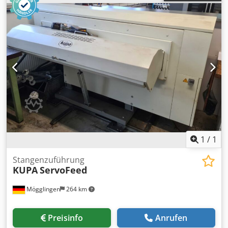
1
/
1
Stangenzuführung
KUPA
ServoFeed
Mögglingen
264 km
Preisinfo
Anrufen