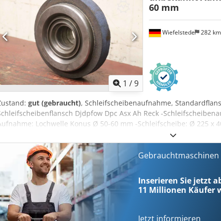
60 mm
Wiefelstede
282 k
1
/
9
Zustand:
gut (gebraucht)
, Schleifscheibenaufnahme, Standardflans
Schleifscheibenflansch Djdpfow Dpc Asx Ah Reck -Schleifscheibenau
Aufnahme: Lochwelle Konus Ø 50-60 mm -Schleifscheibe: Ø 225 x 4
Abmessung jew..: Ø 225 x 90 mm -Gewicht.: 10,4 kg/St.
Gebrauchtmaschinen s
Inserieren Sie jetzt a
11 Millionen
Käufer w
Jetzt informieren