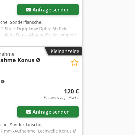
Anfrage senden
che, Sonderflansche,
, 2 Stück Dcjdpfxow Dphle Ah Rek -
 siehe Fotos -Abgabe/Preis: komplett
Kleinanzeige
fnahme
nahme Konus Ø
m
120 €
Festpreis zzgl. MwSt.
Anfrage senden
che, Sonderflansche,
127 mm -Aufnahme: Lochwelle Konus Ø