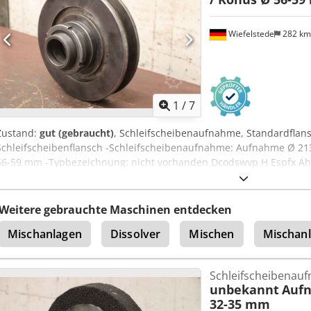
Wiefelstede
282 k
1
/
7
Zustand:
gut (gebraucht)
, Schleifscheibenaufnahme, Standardflans
Schleifscheibenflansch -Schleifscheibenaufnahme: Aufnahme Ø 2
56-59 mm -Typbezeichnung: nicht vorhanden Dcodswvp H Espfx Ah
-Gewicht: 14,3 kg
Weitere gebrauchte Maschinen entdecken
Mischanlagen
Dissolver
Mischen
Mischan
Schleifscheibenau
unbekannt
Auf
32-35 mm