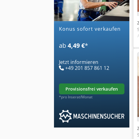
konus sofort verkaufen
ab
4,49 €
*
Jetzt informieren
+49 201 857 861 12
provisionsfrei verkaufen
*pro Inserat/Monat