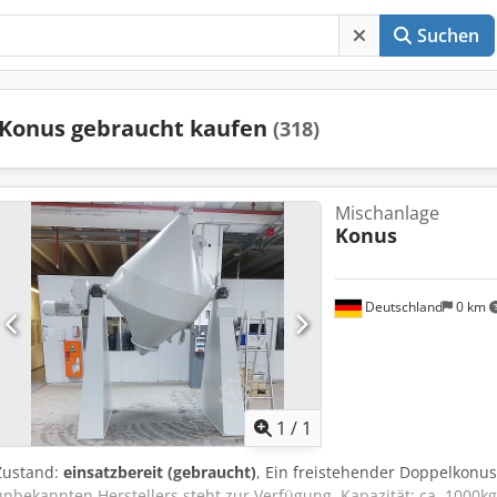
Suchen
Konus gebraucht kaufen
(318)
Mischanlage
Konus
Deutschland
0 km
Mehr Bilde
1
/
1
Zustand:
einsatzbereit (gebraucht)
, Ein freistehender Doppelkonus
unbekannten Herstellers steht zur Verfügung. Kapazität: ca. 1000k