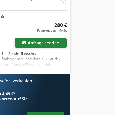
m
280 €
Festpreis zzgl. MwSt.
Anfrage senden
che, Sonderflansche,
fnahme: mit Schleifstein, 2 Stück -
0 mm -Abgabe/Preis: komplett -
ofort verkaufen
b 4,49 €
*
arten auf Sie