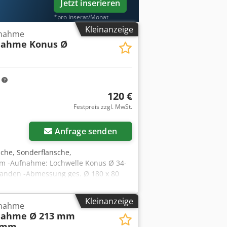
Jetzt inserieren
*pro Inserat/Monat
Kleinanzeige
fnahme
nahme Konus Ø
m
120 €
Festpreis zzgl. MwSt.
Anfrage senden
che, Sonderflansche,
mm -Aufnahme: Lochwelle Konus Ø 34-
handen -Abmessung ges. Ø 180 x 80
Kleinanzeige
fnahme
nahme Ø 213 mm
9 mm