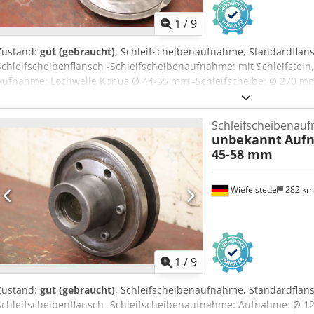
1
/
9
Zustand:
gut (gebraucht)
, Schleifscheibenaufnahme, Standardflans
Schleifscheibenflansch -Schleifscheibenaufnahme: mit Schleifstein
Aufnahme: Lochwelle Konus Ø 44-55 mm -Schleifscheibe: Ø 270 mm,
-Abmessung jew..: Ø 270 x 80 mm -Gewicht.: 9,7 kg/St.
Schleifscheibenau
unbekannt
Auf
45-58 mm
Wiefelstede
282 k
1
/
9
Zustand:
gut (gebraucht)
, Schleifscheibenaufnahme, Standardflans
Schleifscheibenflansch -Schleifscheibenaufnahme: Aufnahme: Ø 