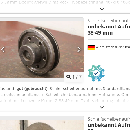
45-58 mm Dodpfx Ahewn Dlms Rock -Typbezeichnung: 407x10-100x
vorhanden -Abmessung ges. Ø 180 x 105 mm -Gewicht: 6,5 kg
Schleifscheibenau
unbekannt
Auf
38-49 mm
Wiefelstede
282 k
1
/
7
Zustand:
gut (gebraucht)
, Schleifscheibenaufnahme, Standardflans
Schleifscheibenflansch -Schleifscheibenaufnahme: Aufnahme: Ø m
Aufnahme: Lochwelle Konus Ø 38-49 mm -Typbezeichnung: nicht v
mm -Gewicht: 6,6 kg
Schleifscheibenau
unbekannt
Aufn