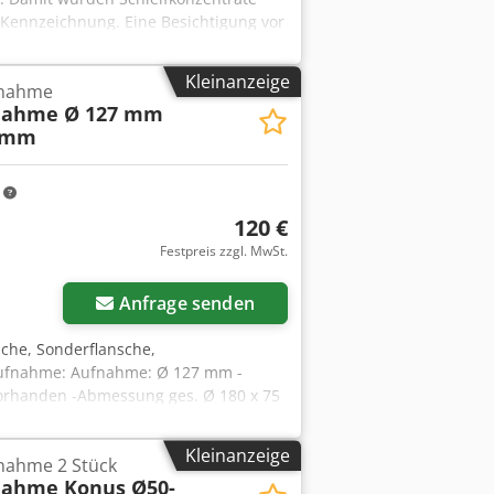
-Kennzeichnung. Eine Besichtigung vor
Kleinanzeige
fnahme
nahme Ø 127 mm
9 mm
m
120 €
Festpreis zzgl. MwSt.
Anfrage senden
che, Sonderflansche,
naufnahme: Aufnahme: Ø 127 mm -
orhanden -Abmessung ges. Ø 180 x 75
Kleinanzeige
nahme 2 Stück
ahme Konus Ø50-