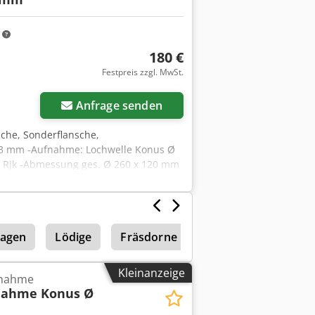
m
180 €
Festpreis zzgl. MwSt.
Anfrage senden
che, Sonderflansche,
13 mm -Aufnahme: Lochwelle Konus Ø
 Rjk -Abmessung ges. Ø 260 x 120 mm
lagen
Lödige
Fräsdorne
Kleinanzeige
fnahme
nahme Konus Ø