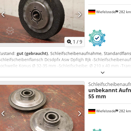
Wiefelstede
282 k
1
/
9
Zustand:
gut (gebraucht)
, Schleifscheibenaufnahme, Standardflans
Schleifscheibenflansch Dcsdpfx Asw Dpfqjh Rjk -Schleifscheibenau
Lochwelle Konus Ø 32-35 mm -Schleifscheibe: Ø 210 x 40 mm -Tra
Gewicht ges.: 4,3 kg
Schleifscheibenauf
unbekannt
Aufn
55 mm
Wiefelstede
282 k