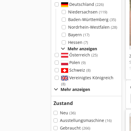
Deutschland
(226)
Niedersachsen
(119)
Baden-Württemberg
(35)
Nordrhein-Westfalen
(28)
Bayern
(17)
Hessen
(7)
Mehr anzeigen
Österreich
(25)
Polen
(9)
Schweiz
(8)
Vereinigtes Königreich
(8)
Mehr anzeigen
ahmen
Kelch
Kelch Voreinstellgeraet
Mk4
Zustand
Neu
(36)
Ausstellungsmaschine
(16)
Gebraucht
(266)