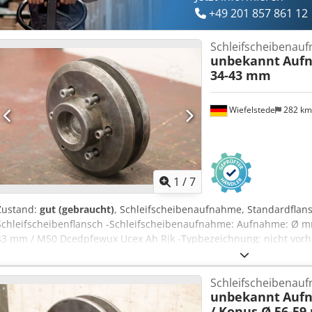
+49 201 857 861 12
Schleifscheibenau
unbekannt
Auf
34-43 mm
Wiefelstede
282 k
1
/
7
Zustand:
gut (gebraucht)
, Schleifscheibenaufnahme, Standardflans
Schleifscheibenflansch -Schleifscheibenaufnahme: Aufnahme: Ø 
43 mm / M50 Dcedpfewux Ucex Ah Rjk -Typbezeichnung: nicht vor
mm -Gewicht: 7 kg
Schleifscheibenau
unbekannt
Auf
/ Konus Ø 56-5