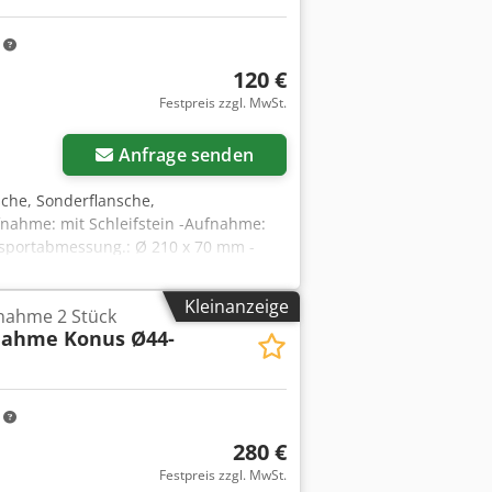
m
120 €
Festpreis zzgl. MwSt.
Anfrage senden
che, Sonderflansche,
fnahme: mit Schleifstein -Aufnahme:
nsportabmessung.: Ø 210 x 70 mm -
Kleinanzeige
nahme 2 Stück
ahme Konus Ø44-
m
280 €
Festpreis zzgl. MwSt.