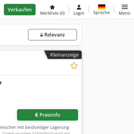
Verkaufen
Sprache
Merkliste
(0)
Login
Menü
Relevanz
Kleinanzeige
r anfragen
Preisinfo
mischer mit beidseitiger Lagerung
g. Damit wurden Schleifkonzentrate