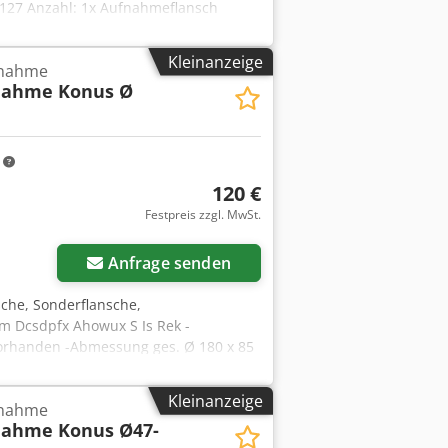
127 Anzahl: 1x Aufnahmeflansch
Kleinanzeige
fnahme
nahme Konus Ø
m
120 €
Festpreis zzgl. MwSt.
Anfrage senden
che, Sonderflansche,
m Dcsdpfx Ahowux S Is Rek -
orhanden -Abmessung ges. Ø 180 x 85
Kleinanzeige
fnahme
ahme Konus Ø47-