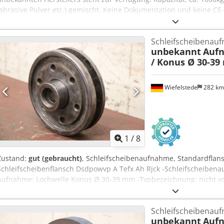
(abrasive Pulver etc.) gemischt. Keine Dokumentation und keine CE
Ort ist möglich. Dcodpfxeym Dfpj Ah Rok
Schleifscheibenau
unbekannt
Auf
/ Konus Ø 30-3
Wiefelstede
282 k
1
/
8
Zustand:
gut (gebraucht)
, Schleifscheibenaufnahme, Standardflans
Schleifscheibenflansch Dsdpowvp A Tefx Ah Rjck -Schleifscheibe
Aufnahme: Lochwelle Konus Ø 30-39 mm -Typbezeichnung: nicht v
mm -Gewicht: 5,9 kg
Schleifscheibenauf
unbekannt
Aufn