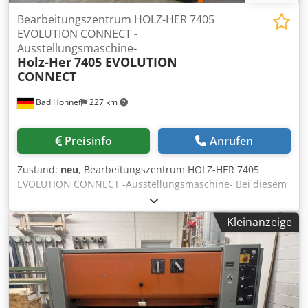
Bearbeitungszentrum HOLZ-HER 7405
EVOLUTION CONNECT -
Ausstellungsmaschine-
Holz-Her
7405 EVOLUTION
CONNECT
Bad Honnef
227 km
Preisinfo
Anrufen
Zustand:
neu
, Bearbeitungszentrum HOLZ-HER 7405
EVOLUTION CONNECT -Ausstellungsmaschine- Bei diesem
Angebot handelt es sich um ein Ausstattungspaket.
Folgende Artikel und Optionen sind bereits im Preis
Kleinanzeige
enthalten: - Materialauflage - Höhenverstellbare
Einlaufrollenbahn - Diamant Formatierfräserset
EVOLUTION - CAMPUS V8 EVOLUTION CAD/CAM Software -
Flachbildschirm 21,5", 16:9 - Werkstücklängenvermessung
LASER - Fräsaggregat 7830 - Werkzeugwechsler 7887 6-
fach-Magazin Pick-Up - Vakuumsystem ECO - Klimagerät