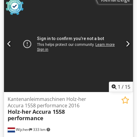
funktionsfähig bzw. geprüft beschrieben. Dwjdpfx Aszrn
Absg Uja Technische Daten: - Arbeitsbreite: maximal 1.100
mm - Werkstückdurchlass: 2–100 mm - Schleifaggregat: 15
kW - Bürste: 0,55 kW - Vorschub: 1,1 kW - Gesamtleistung:
ca. 17 kW - Anschluss: 380–400 V / 50 Hz - Abmessungen:
ca. 1.730 x 1.340 x 1.380 mm - Platzbedarf Tiefe mit
Rollentischen: ca. 2.500 mm - Gewicht: ca. 1.935 kg,
zuzüglich Rollentisch ca. 80 kg - Absauganschluss: 250 mm
Zubehör: Rollentische, Schleifbänder, Werkzeuge,
Bedienungsanleitungen, Schaltplan und
Ersatzteilunterlagen. Wichtiger Hinweis: Die Gummi-
Transportrollen sind altersbedingt verhärtet und sollten
zeitnah ersetzt werden. Standort: 65618 Selters (Taunus),
Deutschland.
1
/
15
Kantenanleimmaschinen Holz-her
Accura 1558 performance 2016
Holz-her
Accura 1558
performance
Wijchen
333 km