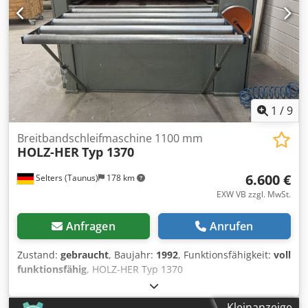
zur Schaltschrankkühlung - Werkzeugwechsler 7874 -
Winkelgetriebe 7869 - Adapter für Clamex Fräser -
Werkzeugset - 4-Achs CLAMEX Dwodpfx Aozq Dbdsg Uja -
Werkzeugaufnahme HSK-F 63 - Bohraggregat XL 7885, 19
Spindeln - Handbediengerät - Werkzeugset - EVOLUTION
für XL-Bohrkopf 7885 - neue Ausstellungsmaschine -
1
/
9
Breitbandschleifmaschine 1100 mm
HOLZ-HER
Typ 1370
6.600 €
Selters (Taunus)
178 km
EXW VB zzgl. MwSt.
Anfragen
Anrufen
Zustand:
gebraucht
, Baujahr:
1992
, Funktionsfähigkeit:
voll
funktionsfähig
, HOLZ-HER Typ 1370
Breitbandschleifmaschine / Feinschleifautomat, Baujahr
1992. Die Maschine war zuletzt im Einsatz und wird als
Kleinanzeige