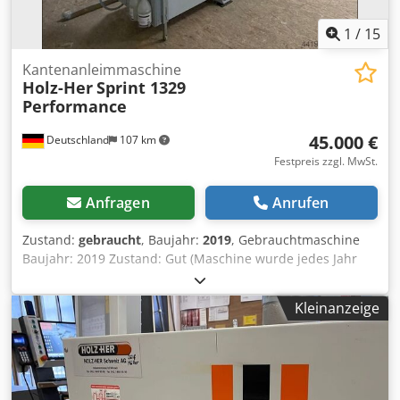
ca. August 2026
1
/
15
Kantenanleimmaschine
Holz-Her
Sprint 1329
Performance
45.000 €
Deutschland
107 km
Festpreis zzgl. MwSt.
Anfragen
Anrufen
Zustand:
gebraucht
, Baujahr:
2019
, Gebrauchtmaschine
Baujahr: 2019 Zustand: Gut (Maschine wurde jedes Jahr
aufwändig gewartet. Letzes Mal im März 2026!)
Ausstattung: iTronic - Adaptive Druck- und
Kleinanzeige
Klebermengensteuerung automatische,
programmabhängige Feineinstellung VERSTELLUNG MOT
SPS EINLAUFLINEAL Automatische Kettenschmierung
Intelligente automatische Transportkettenschmierung.
Steuerung Edge Control 19 EL GRM STUFENL. 400V50HZ