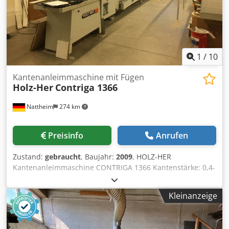
Industriebereich Yorick Diebels
1
/
10
Kantenanleimmaschine mit Fügen
Holz-Her
Contriga 1366
Nattheim
274 km
Preisinfo
Anrufen
Zustand:
gebraucht
, Baujahr:
2009
, HOLZ-HER
Kantenanleimmaschine CONTRIGA 1366 Kantenstärke: 0,4-
30 mm (je nach Bestückung) Kantenhöhe: 51/66 mm (je
nach Bestückung) Plattenstärke: 6-45/60 mm (je nach
Kleinanzeige
Bestückung) Kantenarten: Rollen- und Streifenware
Vorschubgeschwindigkeiten: Stufenloser Vorschub von 12-
30 m/min (je nach Bestückung) mit verstellbarer