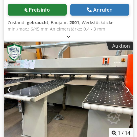
2. Fräser: Diamant Ø 72,5 mm x 19 mm, Ø 20 mm Z = 4
Preisinfo
Anrufen
Radius R = 2 mm, Rechtslauf mit CM-Technologie
Ziehklingenaggregat 1929 MOT4 HW Wendeplatten für
Zustand:
gebraucht
, Baujahr:
2001
, Werkstückdicke
Ziehklingenträger R = 2 mm (2 Stk. erforderlich)
min./max.: 6/45 mm Anleimerstärke: 0,4 - 3 mm
Flächenziehklinge FK 701 Schwabbelaggregat 1940 (2 x
Anleimerhöhe max.: 51 mm Anleimerlänge Streifen min.:
0,12 kW, 50 Hz, 1400 U/min) Sprüheinrichtung 1856
350 mm Anleimerüberstand in der Höhe pro Seite max.: 3
TECHNISCHE DETAILS Vorschubgeschwindigkeit: 10 - 18
Auktion
mm Werkstückbreite min.: 60 mm Werkstücklänge min.:
m/min Werkstücklänge min: 160 mm Werkstückbreite min:
180 mm Gesamtlänge: 3700 mm Breite: 1440 mm Höhe
60 mm Werkstückdicke: 8 - 60 mm Kantenhöhe max.: 65
max.: 1970 mm Werkstückeinlaufhöhe: 850 mm Gewicht:
mm Kantenstärke Rollenware: 0,4 - 3 mm Kantenstärke
ca. 850 kg Lagerort: Nattheim Dwedpfx Agoy Dd Iye Uja
Streifenware max.: 8 mm MASCHINEN-DETAILS Steuerung:
Edge Control 19 mit 18,5" Touchscreen Einlauflineal Länge:
1.350 mm Elektrik für stufenlosen Vorschub: 400 V / 50 Hz
Elektromotor Vorschub: 2,2 kW Betriebsstunden: 1.483 h
AUSSTATTUNG Motorische Druckbrückenverstellung
Nesting - Tastschuh Vertikal oben & unten Dedpfx Aozrf
Nrsg Uswa Edition 18 Paket ECO MODE Energiesparmodus
ITronic System
1
/
14