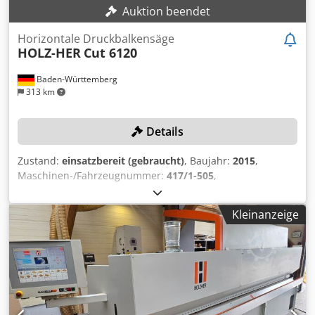
Auktion beendet
Horizontale Druckbalkensäge
HOLZ-HER
Cut 6120
Baden-Württemberg
313 km
Details
Zustand:
einsatzbereit (gebraucht)
, Baujahr:
2015
,
Maschinen-/Fahrzeugnummer:
417/1-505
,
Funktionsfähigkeit:
voll funktionsfähig
, Betriebsstunden:
29.856 h
, Schnitthöhe (max.):
80 mm
, Schnittbreite (max.):
Kleinanzeige
3.100 mm
, Sägeblattdurchmesser:
350 mm
, Schnittlänge
(max.):
4.200 mm
, Ausstattung:
Vorritzer
, Die Maschine
befindet sich noch im laufenden Betrieb und ist ab dem
09.10.2026 verfügbar! TECHNISCHE DETAILS Schnittlänge:
4.200 mm Schnittbreite (Programmschieberfahrweg): 3.100
mm Schnitthöhe: 80 mm Sägeblattüberstand: 85 mm Min.
Andrückbreite: 0 mm Max. Andrückbreite: 1.300 mm