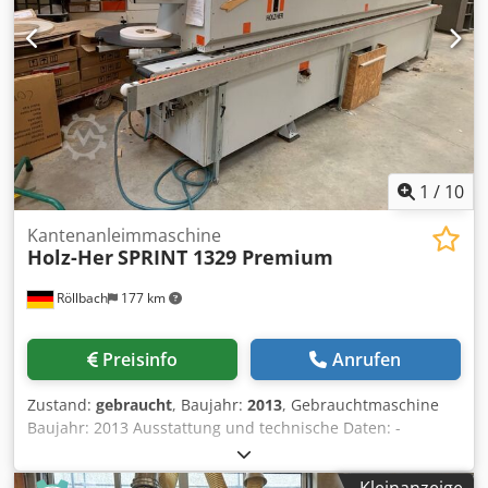
1
/
10
Kantenanleimmaschine
Holz-Her
SPRINT 1329 Premium
Röllbach
177 km
Preisinfo
Anrufen
Zustand:
gebraucht
, Baujahr:
2013
, Gebrauchtmaschine
Baujahr: 2013 Ausstattung und technische Daten: -
Maschine wurde komplett überholt: - neues Glue Jet 301
Leimsystem (Oberteil 1 mm) - alle Aggregate überprüft -