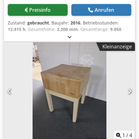
Preisinfo
Anrufen
Zustand:
gebraucht
, Baujahr:
2016
, Betriebsstunden:
12.415 h
, Gesamthöhe:
2.200 mm
, Gesamtlänge:
9.050
mm
, Gesamtbreite:
1.200 mm
, Farbe: Weiß Gewicht: 4.800
kg Preis: Auf Anfrage - Baujahr: 2016 - Dokumentation
Kleinanzeige
verfügbar: Ja - └ Typ Dokumentation: Elektrische
Schaltpläne, Ersatzteilliste, Montageanleitung,
Betriebssystem, Technische Daten, Benutzerhandbuch -
CE-Kennzeichnung vorhanden: Ja - CE-Zertifikat
vorhanden: Nein - Seriennummer: 109/1-606 -
Betriebsstunden: 12415 - Anzahl Einheiten [St.]: 11
Dsdpozhrlfsfx Ag Uswa - └ 1. Einheitstyp: Vorfräsaggregat -
- Werkzeuge vorhanden: Ja - └ 2. Einheitstyp: Leimaggregat
- └ 3. Einheitstyp: Andruckrollen - - Typ/Marke: 1914 - -
Werkzeuge vorhanden: Ja - └ 4. Einheitstyp: Kapaggregat -
- Typ/Marke: KA701 - - Werkzeuge vorhanden: Ja - └ 5.
Einheitstyp: Grobfräsaggregat - - Typ/Marke: 1828 - -
Werkzeuge vorhanden: Ja - └ 6. Einheitstyp:
Feinfräsaggregat - - Typ/Marke: FR701 - - Werkzeuge
1
/
4