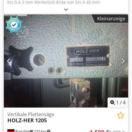
bis 0,4-3 mm Werkstück dicke von bis 6-45 mm
Gesamtlänge 3700 mm Vorschubgeschwindigkeit 8 m/min.
Gewicht 900 kg - Kleberauftragsystem "Patrone" -
Kleinanzeige
Kappaggregat - Multifunktionsfräsaggregat Bündig-Radius-
Fase - Radiusziehklinge - Schwabbelaggregat Dwsdpfxjzmy
N Ne Ag Uoa - SPS-Maschinensteuerung
1
/
4
Vertikale Plattensäge
HOLZ-HER
1205
Bretzfeld
233 km