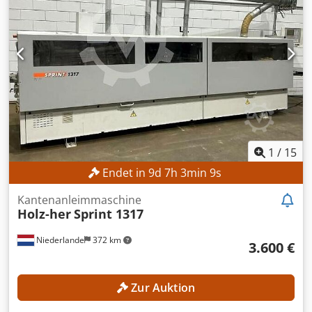
1
/
15
Endet in
9
d
7
h
3
min
7
s
Kantenanleimmaschine
Holz-her
Sprint 1317
Niederlande
372 km
3.600 €
Zur Auktion