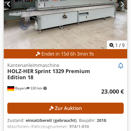
in L-Form, 6 in X- u. 4 in Y-Richtung Antriebsleistung 3 kW
32 mm Raster Sägeaggregat Integriertes Sägeaggregat zum
Sägen / Nuten in X-Richtung n(max) 1000 - 5650 min-1
stufenlos regelbar Werkzeugaufnahme: A = max. DM = 125
mm Dwjdpfx Aoy Tpz Rsg Usa Lagerort: Lieferant
1
/
9
Endet in
15
d
6
h
3
min
7
s
Kantenanleimmaschine
HOLZ-HER
Sprint 1329 Premium
Edition 18
Bayern
330 km
23.000 €
Zur Auktion
Zustand:
einsatzbereit (gebraucht)
, Baujahr:
2018
,
Maschinen-/Fahrzeugnummer:
974/1-810
,