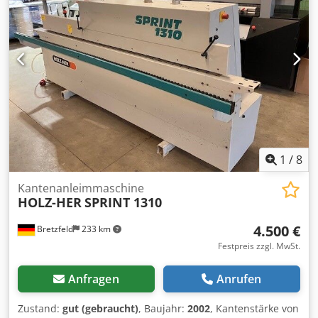
Einlauflineals : manuell Kappschere bis : 3
mmEinzelzuführung der Kante : möglich Beleimung :
GlueJet Pu- Beleimung : möglich Kappsäge : Ja
Kombiaggregat Bündig/Fase/Radius : pneumatisch
zustellbar Abrundaggregat : pneumatisch
zustellbarProfilziehklinge : ja Flachziehklinge :
JaAggregatenanzeige : am Display Steuerungsart : Über
Endschalter Bedienung : Bedienpult mit Tasten
Fahreinrichtung : Nein Ausziehbare Rollenauflage : Ja
Schutzhaube : Ja Arbeitshöhe bzw. Aufgabetischhöhe : 874
mmGewicht ca. : 1400 kgAbsaugdurchmesser : 160 mm
1
/
8
Dwedpozq E Hbsfx Ag Uoa Lagerort:
Kantenanleimmaschine
HOLZ-HER
SPRINT 1310
4.500 €
Bretzfeld
233 km
Festpreis zzgl. MwSt.
Anfragen
Anrufen
Zustand:
gut (gebraucht)
, Baujahr:
2002
, Kantenstärke von