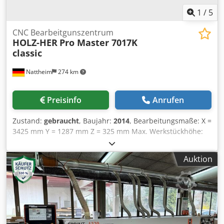
1
/
5
CNC Bearbeitgunszentrum
HOLZ-HER
Pro Master 7017K
classic
Nattheim
274 km
Preisinfo
Anrufen
Zustand:
gebraucht
, Baujahr:
2014
, Bearbeitungsmaße: X =
3425 mm Y = 1287 mm Z = 325 mm Max. Werkstückhöhe:
180 mm Max. Durchlassmaß an Haube: Y = 1450 mm/
Bumperversion = 1370 mm Inkl. CabinetControl Base 1x
Auktion
Maschinenlizenz / 1x Bürolizenz Fräskopf 7830 1-stufig,
Leistung 6,5 kW luftgekühlt, n(max.) 1000 - 18000 min-1
stufenlos regelbar max. Leistung bei 12000 min-1 bis
18000 min-1 mit HSK-F 63 Werkzeugaufnahme mit
Spannzangenfutter mit HSK Schaft Bohraggregat 7884, 14
Spindeln 10 Vertikalspindeln einzeln abrufbar Anordnung