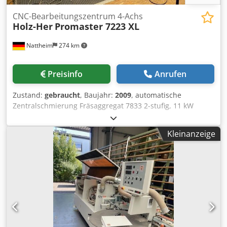
CNC-Bearbeitungszentrum 4-Achs
Holz-Her
Promaster 7223 XL
Nattheim
274 km
Preisinfo
Anrufen
Zustand:
gebraucht
, Baujahr:
2009
, automatische
Zentralschmierung Fräsaggregat 7833 2-stufig, 11 kW
Leistung 1000 - 24000 U/min 1 Doppelbohrspindel in X-
Richtung 1 integriertes Sägeaggregat zum Sägen / Nuten
Kleinanzeige
in X-Richtung mitfahrend Werkzeugwechsler 7892, 16-fach
Linear Pick-up Wechsler, Festinstallation an rechter
Maschinenseite Laserpointer best. aus 2 Laserpointer zum
Positionieren der Vakuumsauger bzw. Abfahren der
Werkstückkontur automatische Konsolen -
Saugerpositionierung 6 Konsolen inkl. 3 Saugeraufnahmen
pro Konsole inkl. 1 Vakuumsauger 80x80 mm pro
Saugeraufnahme inkl. 4 Beschickungshilfen zusätzliche
Bearbeitungsfelder vorne für 6 Konsolen Basiseinheit