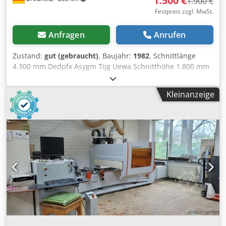
1.500 €
1.900 €
Festpreis zzgl. MwSt.
Anfragen
Anrufen
Zustand:
gut (gebraucht)
, Baujahr:
1982
, Schnittlänge
4.300 mm Dedpfx Asygm Tijg Uewa Schnitthöhe 1.800 mm
Maschinengewicht ca. ca. 600 kg kg
Kleinanzeige