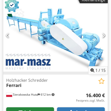
Messer: 17 Stk - Messergröße: 80x40mm - Sieb: 20mm -
Andruckschublade - elektrischer Auto-Umkehrlauf -
Auswurf für zerkleinertes Holz: Ø 250mm - Abmessungen
L/B/H: 2000x1350x1370mm - Gewicht: 1586kg VORTEILE –
Andruckschublade – sehr guter Zustand – gebrauchter
Hacker Nettopreis: 33.900 PLN Nettopreis: 8.070 EUR je
nach Kurs 4,2 EUR (Preise können sich bei größeren
Kursschwankungen ändern)
1
/
15
Holzhacker Schredder
Ferrari
16.400 €
Sierakowska Huta
612 km
Festpreis zzgl. MwSt.