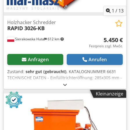
1
/
13
Holzhacker Schredder
RAPID 3026-KB
5.450 €
Sierakowska Huta
612 km
Festpreis zzgl. MwSt.
Anfragen
Anrufen
Zustand:
sehr gut (gebraucht)
, KATALOGNUMMER 6631
TECHNISCHE DATEN - Einfülltrichteröffnung: 285x305 mm -
Motor: 7,35 kW - Anzahl der Messer: 3 Stück + 2
Gegenmesser - Messerabmessung: 300x75 mm Crjdpfxjzr
Kleinanzeige
Iuks Ah Eef - Siebe (2 Typen): 10 mm, 8 mm -
Absaugstutzendurchmesser: 100 mm - Abmessungen
(L/B/H): 1070x900x1980 mm - Gewicht: 613 kg VORTEILE –
Schwedische Produktion – Zusätzliches Sieb – Sehr guter
Zustand – Gebrauchter Holzhäcksler Nettopreis: 22.900
PLN Nettopreis: 5.450 EUR Nettopreis berechnet zum Kurs