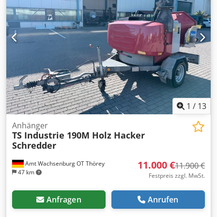
1
/
13
Anhänger
TS Industrie 190M Holz Hacker
Schredder
11.000 €
Amt Wachsenburg OT Thörey
11.900 €
47 km
Festpreis zzgl. MwSt.
Anfragen
Anrufen