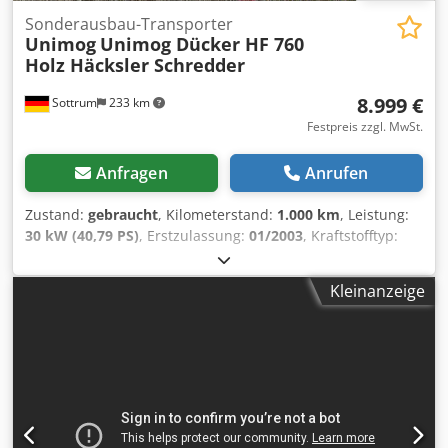
Sonderausbau-Transporter
Unimog
Unimog Dücker HF 760
Holz Häcksler Schredder
8.999 €
Sottrum
233 km
Festpreis zzgl. MwSt.
Anfragen
Anrufen
Zustand:
gebraucht
, Kilometerstand:
1.000 km
, Leistung:
30 kW (40,79 PS)
, Erstzulassung:
01/2003
, Kraftstofftyp:
Diesel
, Leergewicht:
1.250 kg
, maximales Ladegewicht:
10
kg
, Gesamtgewicht:
1.260 kg
, Achsen-Konfiguration:
4x4
,
Kleinanzeige
Bremsen:
Sonstige
, Fahrerkabine:
Sonstige
, Getriebetyp:
Sonstige
, Emissionsklasse:
keine
, Anzahl der Sitzplätze:
1
,
Baujahr:
2003
, Ausstattung:
Allradantrieb
, * Deutsches
Gerät * Dücker Holzhäcksler Typ HF 960 * Zustand siehe
Fotos * Antrieb über Zapfwelle * geeignet für alle Unimog,
Traktoren und weiteren Kommunalfahrzeugen *
Hydraulischer Einzug über Ketten und Zahnräder *
Antrieb über die Zapfwelle * Holzdurchmesser bis zu 240