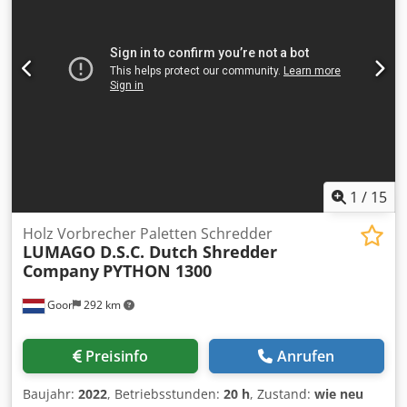
Machine einfach plazieren mit Gabelstapler oder Kran •
Gewicht ca 1100 kg • Machinehandbuch einschl. • Farbe
RAL 3002 und RAL 7022 • (technische Änderungen
vorbehalten) • CE zertificiert und “Made in Holland”
1
/
15
Holz Vorbrecher Paletten Schredder
LUMAGO D.S.C. Dutch Shredder
Company
PYTHON 1300
Goor
292 km
Preisinfo
Anrufen
Baujahr:
2022
, Betriebsstunden:
20 h
, Zustand:
wie neu