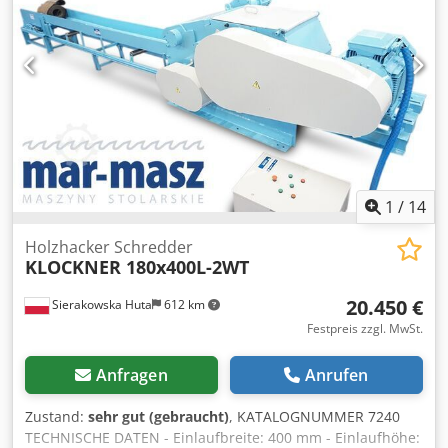
VORTEILE – Deutsche Herstellung – Autorevers –
Andruckschublade – Sehr guter Zustand – Gebrauchte
Holzzerkleinerer Nettopreis: 95.900 PLN Nettopreis: 22.830
Euro je nach Kurs, 4,2 Euro (Preise können sich bei
größeren Schwankungen ändern)
1
/
14
Holzhacker Schredder
KLOCKNER 180x400L-2WT
20.450 €
Sierakowska Huta
612 km
Festpreis zzgl. MwSt.
Anfragen
Anrufen
Zustand:
sehr gut (gebraucht)
, KATALOGNUMMER 7240
TECHNISCHE DATEN - Einlaufbreite: 400 mm - Einlaufhöhe: