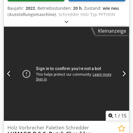
Baujahr:
2022
, Betriebsstunden:
20 h
, Zustand:
wie neu
(Ausstellungsmaschine)
, Schredder Holz Typ PYTHON
1300, Antrieb 7 KW Elektromotor, 400V 50Hz• • Einfuhr
Öffnung 1300 x 700mm • Haubt Abmessung L 2100 x B 850
Kleinanzeige
x H 1600mm • Austrag Öffnung ca 420x 100mm • Höhe
Austrag ca 400mm • Elektro Schrank, Hauptschalter,
Wahlschalter AUT/HAND und NOT-AUS • Machine einfach
plazieren mit Gabelstapler oder Kran • Gewicht ca 1100 kg
• Machinehandbuch einschl. • Farbe RAL 3002 und RAL
7022 Crsdpjgn Hcbefx Ah Esf • (technische Änderungen
vorbehalten) • CE zertificiert und “Made in Holland”
1
/
15
Holz Vorbrecher Paletten Schredder