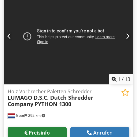
Austrag ca 400mm • Elektro Schrank, Hauptschalter,
selbstständig von Zustand und Ausstattung der Ware
Wahlschalter AUT/HAND und NOT-AUS • Machine einfach
/Fahrzeuge zu überzeugen. Änderungen, Zwischenverkauf
plazieren mit Gabelstapler oder Kran Cjdpjf N Nlrofx Ah
und Irrtümer vorbehalten. - .
Esrf • Gewicht ca 1100 kg • Machinehandbuch einschl. •
Farbe RAL 3002 und RAL 7022 • (technische Änderungen
vorbehalten) • CE zertificiert und “Made in Holland”
1
/
13
Holz Vorbrecher Paletten Schredder
LUMAGO D.S.C. Dutch Shredder
Company
PYTHON 1300
Goor
292 km
Preisinfo
Anrufen