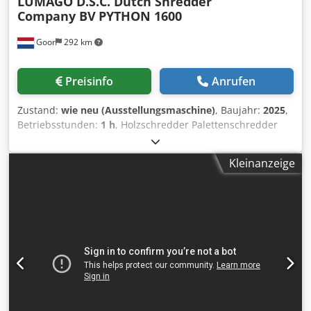
LUMAGO D.S.C. Dutch Shredder
Company BV
PYTHON 1600
Goor
292 km
Preisinfo
Anrufen
Zustand:
wie neu (Ausstellungsmaschine)
, Baujahr:
2025
,
Betriebsstunden:
1 h
, Holzschredder Palettenschredder
Typ PYTHON 1600, Antrieb 11 KW Elektromotor, 400V 50Hz•
Palettenschredder • Einfuhr Öffnung 1600 x 700mm •
Kleinanzeige
Haubt Abmessung L 2400 x B 850 x H 1600mm • Austrag
Öffnung ca 400x 140mm • Höhe Austrag ca 400mm •
Elektro Schrank, Hauptschalter, Wahlschalter AUT/HAND
und NOT-AUS • Machine einfach plazieren mit
Gabelstapler oder Kran • Gewicht ca 1300 kg •
Machinehandbuch einschl. Codpfof Sgcbjx Ah Eerf • Farbe
RAL 3002 und RAL 7022 • (technische Änderungen
vorbehalten) • CE zertificiert und “Made in Holland”