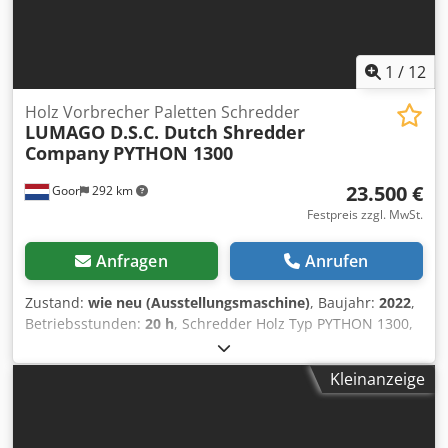
1
/
12
Holz Vorbrecher Paletten Schredder
LUMAGO D.S.C. Dutch Shredder
Company
PYTHON 1300
23.500 €
Goor
292 km
Festpreis zzgl. MwSt.
Anfragen
Anrufen
Zustand:
wie neu (Ausstellungsmaschine)
, Baujahr:
2022
,
Betriebsstunden:
20 h
, Schredder Holz Typ PYTHON 1300,
Antrieb 7 KW Elektromotor, 400V 50Hz• • Einfuhr Öffnung
1300 x 700mm • Haubt Abmessung L 2100 x B 850 x H
Kleinanzeige
1600mm Cjdef N Nk Hepfx Ah Eerf • Austrag Öffnung ca
400x 100mm • Höhe Austrag ca 400mm • Elektro Schrank,
Hauptschalter, Wahlschalter AUT/HAND und NOT-AUS •