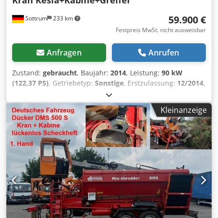
Kran Kesla+Kabine+Greifer
59.900 €
Sottrum
233 km
Festpreis MwSt. nicht ausweisbar
Anfragen
Anrufen
Zustand:
gebraucht
, Baujahr:
2014
, Leistung:
90 kW
(122,37 PS)
, Getriebetyp:
Sonstige
, Erstzulassung:
12/2014
,
Gesamtgewicht:
12.000 kg
, Leergewicht:
9.210 kg
,
maximales Ladegewicht:
2.790 kg
, Fahrerkabine:
Sonstige
,
Kleinanzeige
Radstand:
1.250 mm
, Ausstattung:
Druckluftbremse,
Frontzapfwelle, Kabine, Kran
, * Deutsches Fahrzeug * 1.
Hand * lückenlose Service Historie * komplette
Dokumentation für Kran und Schredder * aus
kommunalen Vorbesitz * Dücker Mix Shredder DMS 500 *
Kran Kesal 204 T * sehr seltene Ausführung mit
geschützter Artbeitskabine * arbeiten bei jedem Wetter
möglich * Kranlänge 6.15 m * 1 hydraulischer Ausschub *
Tragkraft von 450 - 1.150 Kg. * 5. + 6. Steuerkreis * 2
hydraulische Abstützungen * 2 Rückführschnecken *
Drehservo Finn Rotor * Greifer Kesla * Dücker Mix