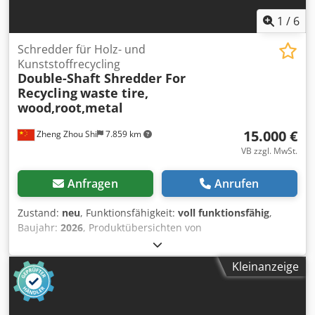
1
/
6
Schredder für Holz- und
Kunststoffrecycling
Double-Shaft Shredder For
Recycling
waste tire,
wood,root,metal
15.000 €
Zheng Zhou Shi
7.859 km
VB zzgl. MwSt.
Anfragen
Anrufen
Zustand:
neu
, Funktionsfähigkeit:
voll funktionsfähig
,
Baujahr:
2026
, Produktübersichten von
Doppelwellenzerkleinerern für Industrieabfälle aus Holz
und Holzpaletten Zerkleinerer können im Allgemeinen zum
Kleinanzeige
Zerkleinern von schwer zerbrechlichen Kunststoffen,
Gummi, großen Reifen, großen Nylonmaterialien, großen
Stücken von Fischernetzen, Fasern, Papier, Holz,