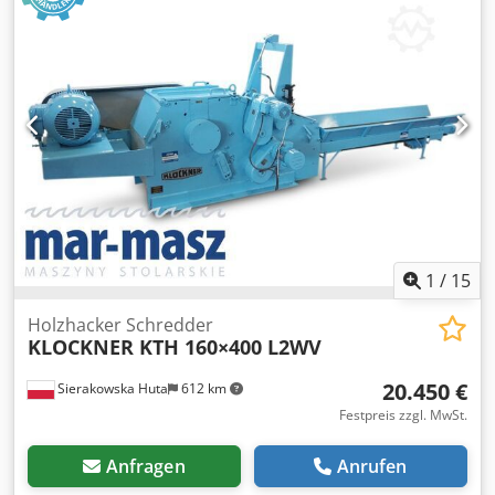
1
/
15
Holzhacker Schredder
KLOCKNER KTH 160×400 L2WV
20.450 €
Sierakowska Huta
612 km
Festpreis zzgl. MwSt.
Anfragen
Anrufen