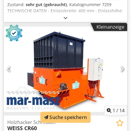
Zustand:
sehr gut (gebraucht)
, Katalognummer 7259
TECHNISCHE DATEN - Einlassbreite: 400 mm - Einlasshöhe:
200 mm - Wellenbreite: 530 mm - Wellendurchmesser: 550
mm - Messerlänge: 530 mm - Anzahl der Messer: 2 Stk. -
Kleinanzeige
Siebabmessungen: 50x50 mm - 2 gezahnte Einzugswalzen
unten Cjdpfx Aozrug Tsh Esrf - Motor für untere Walze: 2,2
kW - Gezahnte Einzugswalze oben - Motor für obere Walze:
2,2 kW - Zuführbandantrieb: 0,55 kW - Zuführbandlänge:
3000 mm - Zuführbandbreite: 410 mm - Hauptmotor: 45
kW - Autorevers - Rücklauf - Maschinenabmessungen
(L/B/H): 2900x1600x1600 mm - Zuführabmessungen (L/B/H):
3070x720x670 mm - Gewicht ca. 3500 kg VORTEILE –
Deutsche Produktion – Autorevers (mit Einstellmöglichkeit)
– Rücklauf – Gebrachter Hacker, sehr guter Zustand
Nettopreis: 85.900 PLN Nettopreis: 20.450 EUR zum
Wechselkurs 4,2 EUR (Die Preise können sich bei größeren
Kursschwankungen ändern)
1
/
14
Suche speichern
Holzhacker Schredder
WEISS CR60