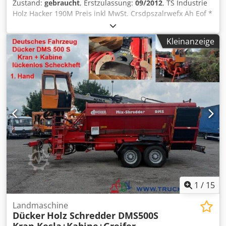
Zustand:
gebraucht
, Erstzulassung:
09/2012
, TS Industrie
Holz Hacker 190M Preis inkl MwSt. Crsdpszalrwefx Ah Eof *
1251 B/h * bis 19cm Stammdurchmesser * Aufbau und
Auswurfkamin drehbar * 50Ps Kubota Diesel Motor *
Kleinanzeige
Service und Tüv bei Kauf neu Irrtümer und
Zwischenverkauf vorbehalten.
1
/
15
Landmaschine
Dücker
Holz Schredder DMS500S