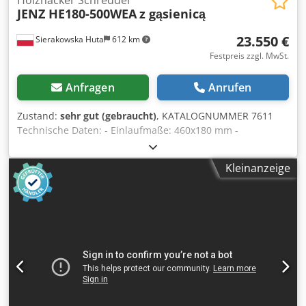
JENZ HE180-500WEA
z gąsienicą
23.550 €
Sierakowska Huta
612 km
Festpreis zzgl. MwSt.
Anfragen
Anrufen
Zustand:
sehr gut (gebraucht)
, KATALOGNUMMER 7611
Technische Daten: - Einlaufmaße: 460x180 mm -
Auslaufdurchmesser: 300 mm - Wellenbreite: 550 mm -
Wellendurchmesser: 350 mm - Anzahl der Messer: 10
Kleinanzeige
Stück - Messer in 2 Reihen angeordnet - Autorevers -
Messer-Einstellvorrichtung - Siebdurchmesser: 30 mm -
Zuführband oben und unten - Zugwalze unten - Länge des
Einzugsbandes: 4400 mm - Hauptantrieb: 37 kW Crjdpfx
Ahszruibo Ejf - Oberer Einzugsmotor: 1,5 kW - Unterer
Einzugsmotor: 2,2 kW - Abmessungen (L/B/H):
6100x1150x1000 mm - Gewicht ca. 3.500 kg VORTEILE –
Deutsche Produktion – Autorevers – Zuführband oben und
unten – Messer-Einstellvorrichtung – Sehr guter Zustand –
Gebrauchter Hacker Nettopreis: 98.900 PLN Nettopreis: