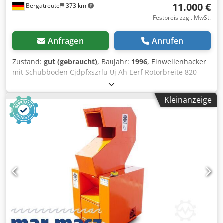
Das Messer lässt sich leicht warten und austauschen. Die
11.000 €
Bergatreute
373 km
Dichtungsstruktur kann den Kontakt von zerbrochenen
Festpreis zzgl. MwSt.
Materialien und Fett verhindern und Lager und Zahnräder
beim Umgang mit flüssigen Materialien schützen.
Anfragen
Anrufen
Zustand:
gut (gebraucht)
, Baujahr:
1996
, Einwellenhacker
mit Schubboden Cjdpfxszrlu Uj Ah Eerf Rotorbreite 820
mm Rotordurchmesser 368 mm mit 40 Messer drauf 18,5
kw Motor Lochsieb 20 mm in funktionstüchtigem Zustand ,
Kleinanzeige
sofort einsetzbar