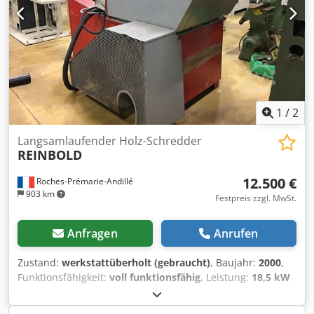
ca. 9.000 kg Weitere Details auf Anfrage. Irrtümer in den
Angaben vorbehalten.
1
/
2
Langsamlaufender Holz-Schredder
REINBOLD
12.500 €
Roches-Prémarie-Andillé
903 km
Festpreis zzgl. MwSt.
Anfragen
Anrufen
Zustand:
werkstattüberholt (gebraucht)
, Baujahr:
2000
,
Funktionsfähigkeit:
voll funktionsfähig
, Leistung:
18,5 kW
(25,15 PS)
, Kraftstofftyp:
elektrisch
, Langsamläufer,
Rotorbreite: 800 mm, ausgestattet mit 8-fach wendbaren