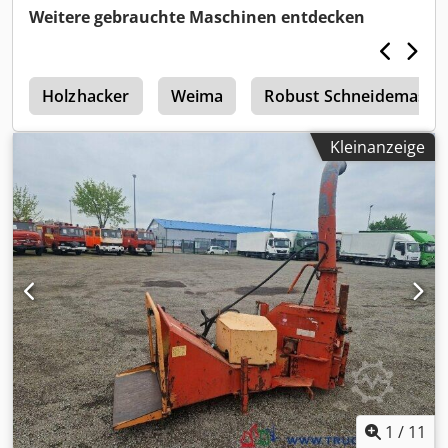
Messern. Motorleistung: 18,5 kW. Cjdowy Nk Espfx Ah Eorf
Weitere gebrauchte Maschinen entdecken
s
Holzhacker
Weima
Robust Schneidemasch
Kleinanzeige
1
/
11