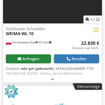
23.550 EUR Nettopreis berechnet zum Kurs 4,2 PLN/EUR
(Bei größeren Kursschwankungen kann sich der Preis
ändern)
1
/
22
Holzhacker Schredder
WEIMA
WL 10
22.830 €
Sierakowska Huta
612 km
Festpreis zzgl. MwSt.
Anfragen
Anrufen
Zustand:
sehr gut (gebraucht)
, KATALOGNUMMER 7725
TECHNISCHE DATEN - Einlass des Einfülltrichters
1200x1000mm - Auslass für Hackschnitzel Ø 200mm -
Arbeitsbreite des Rotors 980mm - Hauptmotor 22kW
Kleinanzeige
Crjdpfx Ahszruh Rj Ejf - Anzahl Messer 24 Stück -
Messerabmessung 30x30mm - Sieb 16/11mm -
Andruckschublade - Elektrischer Autorevers -
Abmessungen L/B/H 2600x2000x1720mm - Gewicht 2125kg