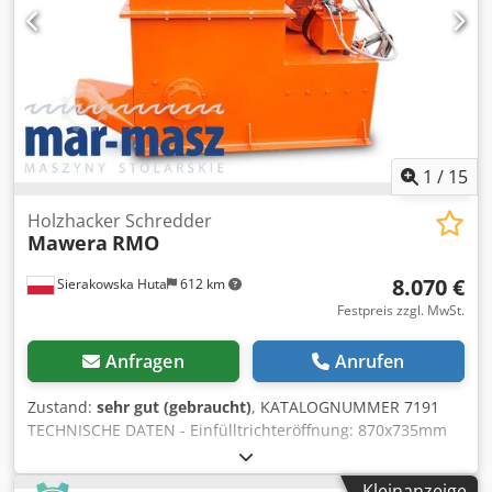
4,2 PLN/EUR (bei größeren Kursschwankungen kann sich
der Preis ändern)
1
/
15
Holzhacker Schredder
Mawera
RMO
8.070 €
Sierakowska Huta
612 km
Festpreis zzgl. MwSt.
Anfragen
Anrufen
Zustand:
sehr gut (gebraucht)
, KATALOGNUMMER 7191
TECHNISCHE DATEN - Einfülltrichteröffnung: 870x735mm
Csdpfx Aszru Uqsh Eerf - Arbeitsbreite des Rotors: 720mm
- Hauptmotor: 18,5kW - Pumpenmotor: ca. 0,75kW - Anzahl
Kleinanzeige