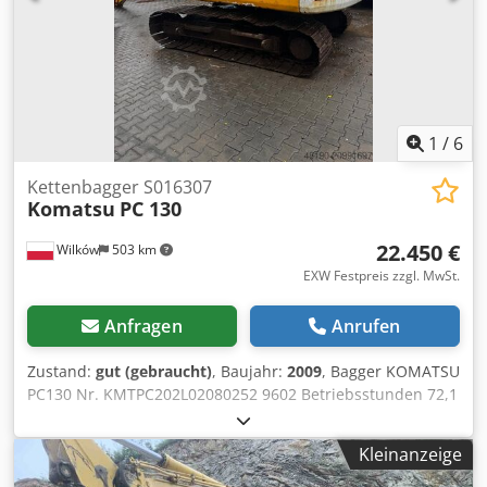
1
/
6
Kettenbagger S016307
Komatsu
PC 130
22.450 €
Wilków
503 km
EXW Festpreis zzgl. MwSt.
Anfragen
Anrufen
Zustand:
gut (gebraucht)
, Baujahr:
2009
, Bagger KOMATSU
PC130 Nr. KMTPC202L02080252 9602 Betriebsstunden 72,1
kW Baujahr 2009 Djdpoyax Avefx An Hjck Seriennummer
80252 - Bagger ohne Schaufel
Kleinanzeige