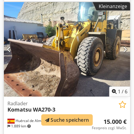
Betriebsstunden:
17.444 h
, Ausstattung:
Bordcomputer,
Kleinanzeige
CE-Kennzeichnung, Hammerhydraulik, Kabine,
Klimaanlage, Stahlschienen, geräuscharm
, Kettenbagger
Komatsu PC240NLC-10 Baujahr 2014 CE-zertifiziert Echte
Betriebsstunden Klimaanlage 1 Löffel Allgemein guter
Zustand Weitere Informationen auf der Webseite von
Almerisan. Dcsdpfjy Rti Hex An Hsk
1
/
6
Radlader
Komatsu
WA270-3
Suche speichern
15.000 €
Huércal de Almería
1.889 km
Festpreis zzgl. MwSt.