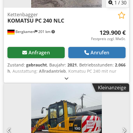
1
/
30
Kettenbagger
KOMATSU
PC 240 NLC
129.900 €
Bergkamen
201 km
Festpreis zzgl. MwSt.
Anfragen
Anrufen
Zustand:
gebraucht
, Baujahr:
2021
, Betriebsstunden:
2.066
h
, Ausstattung:
Allradantrieb
, Komatsu PC 240 mit nur
2066 Betriebsstunden Dcodszdx E Dopfx An Hjk
Zentralisierung Klima 3 m Breit
Kleinanzeige