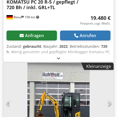
KOMATSU
PC 20 R-5 / gepflegt /
720 Bh / inkl. GRL+TL
19.480 €
Riesa
198 km
Festpreis zzgl. MwSt.
Anfragen
Anrufen
Zustand:
gebraucht
, Baujahr:
2022
, Betriebsstunden:
720
h
, Wenig genutzter und gepflegter Minibagger Komatsu PC
20 R-5 techn. Daten: * Betriebsgewicht inkl. Zubehör ca.
2.000 kg * Motor Komatsu 3D67E-2A mit 11,8 kw *
Kleinanzeige
Gesamtlänge 3.845 mm * Gesamthöhe 2.370 mm *
Gesamtbreite (bei Minimum) 1.280 mm (990 mm) *
Raupenbreite 230 mm * Heckschwenkradius 1.120 mm *
Gesamtlänge der Raupe 1.570 mm * max.
Baggerreichweite 4.100 mm * max. Baggertiefe 2.370 mm *
kleinster Schwenkradius 1.515 mm Ausstattung inkl.: * 2
Fahrstufen mit Auto-Shift-Down * Servovorsteuerung *
Löffelstiel lang * 2-Wege Zusatzhydraulik bis Ausleger
(umschaltbar auf Hammerbterieb) * Schutzabdeckung am