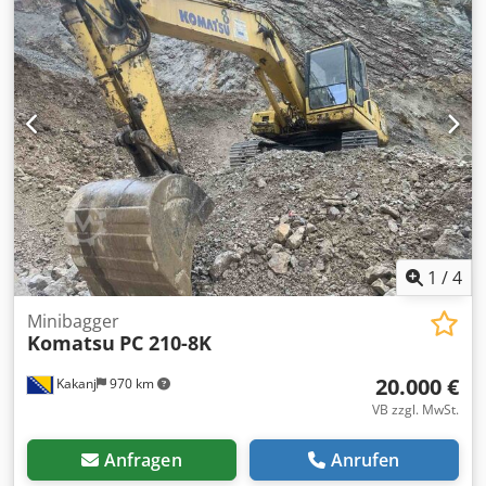
1
/
4
Minibagger
Komatsu
PC 210-8K
20.000 €
Kakanj
970 km
VB zzgl. MwSt.
Anfragen
Anrufen