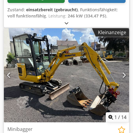
Zustand:
einsatzbereit (gebraucht)
, Funktionsfähigkeit:
voll funktionsfähig
, Leistung:
246 kW (334,47 PS)
,
Gesamtgewicht:
55.000 kg
, Baujahr:
2024
,
Betriebsstunden:
16.300 h
, Maschinen-/Fahrzeugnummer:
Kleinanzeige
KMTP0087T02020305
, Komatsu PC450, Baujahr 2005,
16.300 Betriebsstunden, 27 Meter Ausleger. €195.000 (3
Ausleger und Schere sind neu) Herstellungsdatum von
Ausleger und Schere: 2024 Die Maschine wurde vom
autorisierten Komatsu-Service generalüberholt. Diese
Maschine gewährleistet einen zuverlässigen Einsatz auch
unter Konflikt- und Kriegsbedingungen. Da sämtliche
Wartungsarbeiten kürzlich durchgeführt wurden, ist auf
der Abbruchbaustelle kein zusätzlicher Aufwand
erforderlich. Dcsdpfxsv Enwpe An Hek
1
/
14
Minibagger