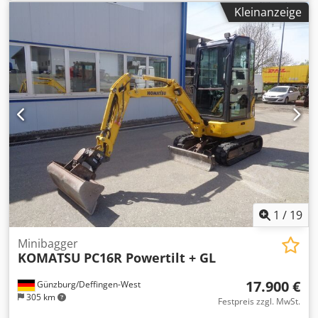
BETRIEBSSTUNDEN: 9940 STUNDEN REIFEN/FAHRWERK:
Kleinanzeige
80% LEISTUNG: 73 KW MOTOR: KOMATSU SAA4D95LE-6
Djdpfozlv Npox An Hjck GEWICHT: 14420 KG
AUSSTATTUNG: 14.420 KG EIGENGEWICHT HYDRAULISCHER
SCHNELLWECHSLER SCHAUFEL KLIMAANLAGE
SCHUTZVORRICHTUNG HYDRAULIKANSCHLUSS FÜR
MEISSEL SORTIERFUNKTION VOLLSTÄNDIGE AUSSTATTUNG
KORENBLIK MACHINERY BV. VEENWEG 56 7336AG
APELDOORN NIEDERLANDE UST-IDNR.: NL864089764B01
1
/
19
Minibagger
KOMATSU
PC16R Powertilt + GL
17.900 €
Günzburg/Deffingen-West
305 km
Festpreis zzgl. MwSt.