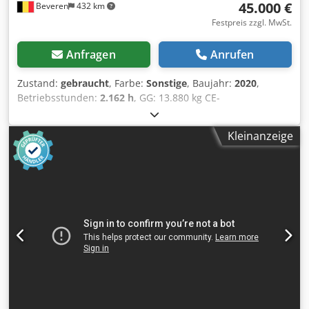
45.000 €
Beveren
432 km
Festpreis zzgl. MwSt.
Anfragen
Anrufen
Zustand:
gebraucht
, Farbe:
Sonstige
, Baujahr:
2020
,
Betriebsstunden:
2.162 h
, GG: 13.880 kg CE-
Kennzeichnung: ja Seriennummer: KMTPC261JLUF51899
Maschinen zu verkaufen! Besuchen Sie unsere Website
Kleinanzeige
und entdecken Sie eine Vielzahl an sofort verfügbaren
Maschinen. Wir bieten mehr Auswahl als online sichtbar –
kontaktieren Sie uns gerne telefonisch oder per E-Mail.
Alle unsere Maschinen sind vollständig gewartet und auf
Zuverlässigkeit geprüft. Benötigen Sie Fotos? Kontaktieren
Sie uns einfach, wir senden Ihnen diese umgehend zu.
Dsdpey R A Huofx An Hjck Wir unterstützen Sie auf
Niederländisch, Englisch, Französisch, Deutsch, Spanisch
und Russisch. Entdecken Sie unser umfangreiches
Sortiment an zuverlässigen Maschinen.