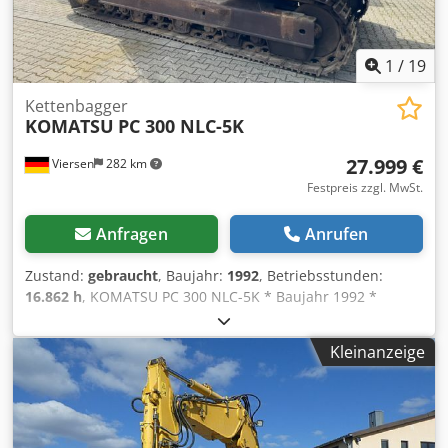
Angaben freibleibend.Änderungen, Druck- und
Übermittlungsfehler sowie Zwischenverkauf vorbehalten.
Alle Angaben zu Farbe, Ausstattung, Zustand,
1
/
19
Eigenschaften etc. der angebotenen Fahrzeuge sind ohne
Gewähr. Schreibfehler-/Irrtümer-/ Zwischenverkauf
Kettenbagger
vorbehalten
KOMATSU
PC 300 NLC-5K
27.999 €
Viersen
282 km
Festpreis zzgl. MwSt.
Anfragen
Anrufen
Zustand:
gebraucht
, Baujahr:
1992
, Betriebsstunden:
16.862 h
, KOMATSU PC 300 NLC-5K * Baujahr 1992 *
Betriebsstunden : 16.862 h * Laufwerk gut * Tieflöffel
Lehnhoff inkl. * Guter Zustand Einsatzbereit Dcsdpfx
Kleinanzeige
Aezhp Nhen Hok