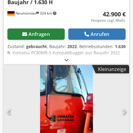
Baujahr / 1.630 H
42.900 €
Neumünster
324 km
Festpreis zzgl. MwSt.
Anfragen
Anrufen
Zustand:
gebraucht
, Baujahr:
2022
, Betriebsstunden:
1.630
h
, Komatsu PC80MR-5 Kompaktbagger aus Baujahr 2022
mit nur 1.630 Betriebsstunden ! ----* Hersteller: Komatsu *
Typ: PC80MR-5 * Baujahr: 2022 * Abgelesene
Kleinanzeige
Betriebsstunden: ca. 1.630 * Gute Gummipads Dcedpfx
Asyumpton Hjk * Hammerleitung * Klima - A/C *
Betriebsgewicht: ca. 8.090 KG * Leistung: 46.2 * Inkl.
Schnellwechsler und ein Tieflöffel * Weitere Fotos und
Video auf Anfrage (Whats App - Erik) * Preis: 42.900 Euro,
netto + 19% MwSt. ----Für weitere Fragen bitte anrufen: For
more question please call: Erik Kortum: Whats App Alle
Angaben ohne Gewähr und Garantie, Irrtümer und
Zwischenverkauf vorbehalten.