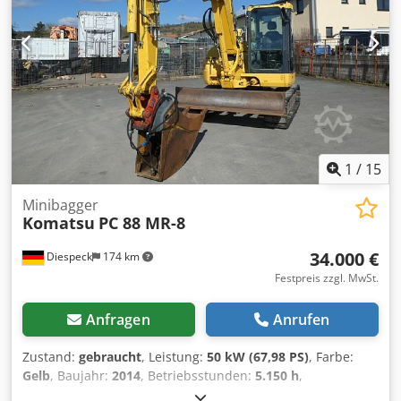
1
/
15
Minibagger
Komatsu
PC 88 MR-8
34.000 €
Diespeck
174 km
Festpreis zzgl. MwSt.
Anfragen
Anrufen
Zustand:
gebraucht
, Leistung:
50 kW (67,98 PS)
, Farbe:
Gelb
, Baujahr:
2014
, Betriebsstunden:
5.150 h
,
Maschinen-/Fahrzeugnummer:
126
, Ausstattung: