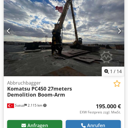
1
/
14
Abbruchbagger
Komatsu
PC450 27meters
Demolition Boom-Arm
195.000 €
Susuz
2.115 km
EXW Festpreis zzgl. MwSt.
Anfragen
Anrufen