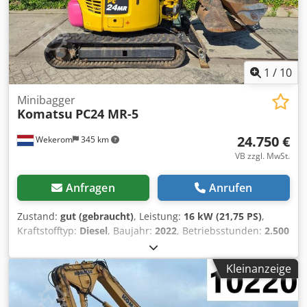
1
/
10
Minibagger
Komatsu
PC24 MR-5
24.750 €
Wekerom
345 km
VB zzgl. MwSt.
Anfragen
Anrufen
Zustand:
gut (gebraucht)
, Leistung:
16 kW (21,75 PS)
,
Kraftstofftyp:
Diesel
, Baujahr:
2022
, Betriebsstunden:
2.500
h
, Baujahr: 2022 Modelljahr: 2022 Antrieb: Raupe
Leergewicht: 2.490 kg CE-Kennzeichnung: ja Technischer
Kleinanzeige
Zustand: gut Optischer Zustand: gut Komatsu PC24MR-5 –
Baujahr 2022 | 2.500 Betriebsstunden | Abbruch- und
Sortierfunktion | 3 Schaufeln | Hydraulischer