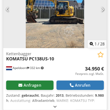
Transport und Lieferung möglich. Besichtigung nach
Abspprache auch am Wochenende möglich. Wir erstellen
auch Zoll / Exportpapiere. Djdpfx Ansxwwzdj Hsck
1
/
28
Kettenbagger
KOMATSU
PC138US-10
34.950 €
Apeldoorn
332 km
Festpreis zzgl. MwSt.
Anfragen
Anrufen
Zustand:
gebraucht
, Baujahr:
2013
, Betriebsstunden:
9.980
h
, Ausstattung:
Allradantrieb
, MARKE: KOMATSU TYP:
PC138US-10 BAUJAHR: 2013 CE-KENNZEICHNUNG: JA