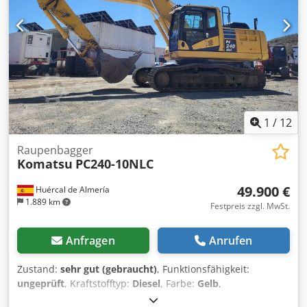
1
/
12
Raupenbagger
Komatsu
PC240-10NLC
49.900 €
Huércal de Almería
1.889 km
Festpreis zzgl. MwSt.
Anfragen
Anrufen
Zustand:
sehr gut (gebraucht)
, Funktionsfähigkeit:
ungeprüft
, Kraftstofftyp:
Diesel
, Farbe:
Gelb
,
Gesamtgewicht:
25.000 kg
, Baujahr:
2014
,