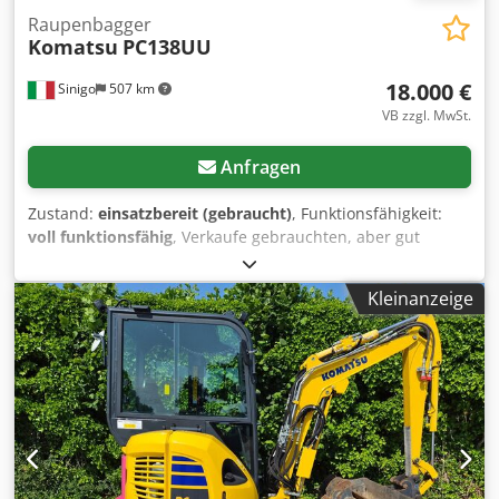
Raupenbagger
Komatsu
PC138UU
18.000 €
Sinigo
507 km
VB zzgl. MwSt.
Anfragen
Zustand:
einsatzbereit (gebraucht)
, Funktionsfähigkeit:
voll funktionsfähig
, Verkaufe gebrauchten, aber gut
erhaltenen Komatsu Bagger. Sehr wendig und in guten
Zustand. Djdpfxszlhdfe An Heck
Kleinanzeige