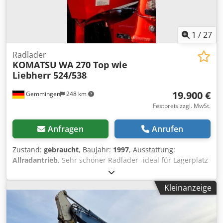
1
/
27
Radlader
KOMATSU
WA 270 Top wie
Liebherr 524/538
19.900 €
Gemmingen
248 km
Festpreis zzgl. MwSt.
Anfragen
Anrufen
Zustand:
gebraucht
, Baujahr:
1997
, Ausstattung:
Allradantrieb
, Sehr schöner Radlader -ideal für Lagerplatz
etc. Schaufel mit Zähnen ca. 2.3 Kubikmeter Gewicht ca.
12.5 Tonnen Mit Zentralschmieranlage - Innenraum und
Kleinanzeige
auch außen Top! Schaufeldrehpunkt ca. 3.80 Meter
6Zylindermotor Djdoy U Sziepfx An Hock 3Gang Powershift
Schaltung Bereifung ca. 70 % gut Den Transport zu Ihnen
können wir Ihnen für gerne anbieten. Verkauf nur an