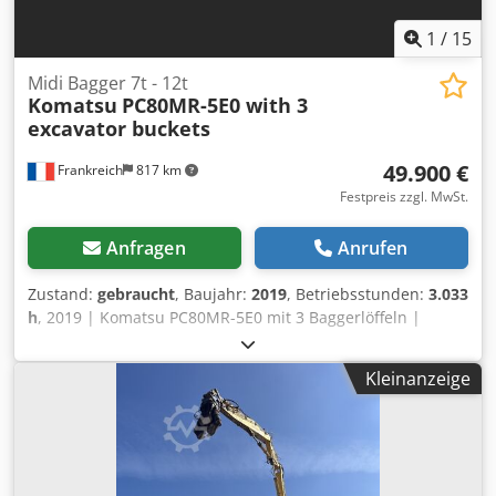
1
/
15
Midi Bagger 7t - 12t
Komatsu
PC80MR-5E0 with 3
excavator buckets
49.900 €
Frankreich
817 km
Festpreis zzgl. MwSt.
Anfragen
Anrufen
Zustand:
gebraucht
, Baujahr:
2019
, Betriebsstunden:
3.033
h
, 2019 | Komatsu PC80MR-5E0 mit 3 Baggerlöffeln |
Gebrauchter Midi Bagger 7t - 12t | 3033 hours 📍Location:
Frankreich 🚛 Delivery available to your destination – Use
Kleinanzeige
our shipping calculator to estimate transport costs! 💰 Buy
Now for EUR 49900 or Make an Offer. Payment at delivery
available for an affordable fee (subject to approval)* 👷‍♂️
Inspected by an independent expert 70 Inspektionspunkte
69 genehmigt ✅ 1 unvollkommene ℹ️ 0 Ausgaben ⚠️ 📌