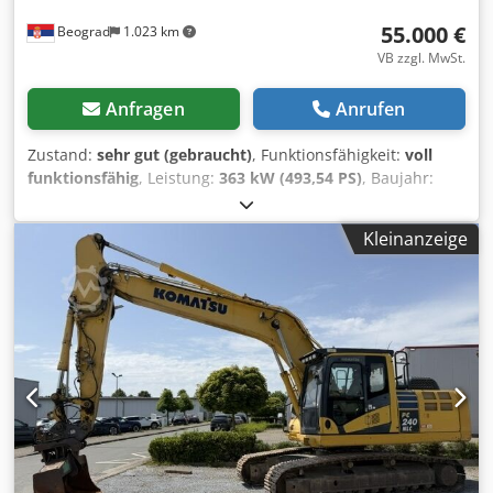
55.000 €
Beograd
1.023 km
VB zzgl. MwSt.
Anfragen
Anrufen
Zustand:
sehr gut (gebraucht)
, Funktionsfähigkeit:
voll
funktionsfähig
, Leistung:
363 kW (493,54 PS)
, Baujahr:
2000
, Maschinen-/Fahrzeugnummer:
К30095,
,
ausgezeichneter Zustand Dcodpfx Aey N S Ncsn Hjk
Kleinanzeige