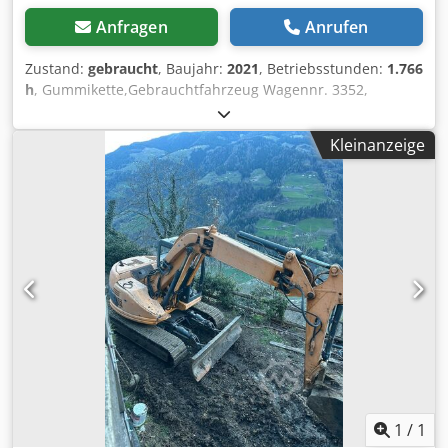
Anfragen
Anrufen
Zustand:
gebraucht
, Baujahr:
2021
, Betriebsstunden:
1.766
h
, Gummikette,Gebrauchtfahrzeug Wagennr. 3352,
Komatsu Minibagger PC16RHS, Baujahr: 2021, Betriebsstd.
1.766, Helac Powertilt HS01, 1 x GL 1.000 mm,
Kleinanzeige
Gummiketten 230 mm, hydr. verbreiterbares Fahrwerk,
Vollkabine mit Lüftung/Heizung, Hydraulikanschlüsse für
Anbaugeräte, Planierschild mit Verbreiterungen,
Knickmatik, 3-Zylinder Kubota Diesel mit 11,8 kw,
Betriebsgewicht: 1.770 kg, Bei Anfragen Bitte , Irrtümer
und Zwischenverkauf vorbehalten Dedpfjzirzpex An Hjck
1
/
1