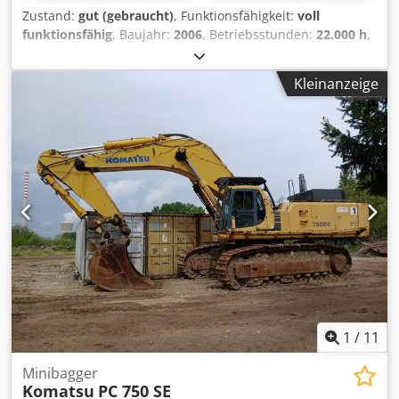
Zustand:
gut (gebraucht)
, Funktionsfähigkeit:
voll
funktionsfähig
, Baujahr:
2006
, Betriebsstunden:
22.000 h
,
Die Maschine ist in gutem Zustand und einsatzbereit.
Dodpfezam Eljx An Heck
Kleinanzeige
1
/
11
Minibagger
Komatsu
PC 750 SE