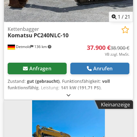
1
/
21
Kettenbagger
Komatsu
PC240NLC-10
37.900 €
Detmold
136 km
38.900 €
VB zzgl. MwSt.
Anfragen
Anrufen
Zustand:
gut (gebraucht)
, Funktionsfähigkeit:
voll
funktionsfähig
, Leistung:
141 kW (191,71 PS)
,
Kraftstofftyp:
Diesel
, Betriebsgewicht:
25.500 kg
, Baujahr:
2015
, Betriebsstunden:
15.300 h
, Ausstattung:
Kleinanzeige
Greiferhydraulik, Hammerhydraulik, Kabine,
Klimaanlage, Zusatzscheinwerfer
, Komatsu PC240 NLC-10
Kettenbagger, BJ 2015 mit 15.300h Betriebsstunden, hydr.
Grabenräumschaufel, Schnellwechseler, sauberer
Zustand, sofort einsatzbereit, transportbreite 3m, Klima,