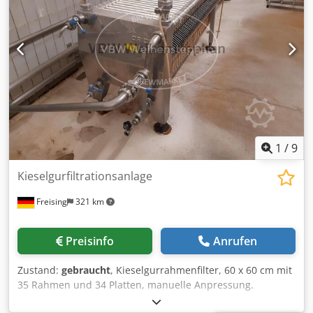
1
/
9
Kieselgurfiltrationsanlage
Freising
321 km
Preisinfo
Anrufen
Zustand:
gebraucht
, Kieselgurrahmenfilter, 60 x 60 cm mit
35 Rahmen und 34 Platten, manuelle Anpressung.
Komplette Filtrationsanlage bestehend aus: -