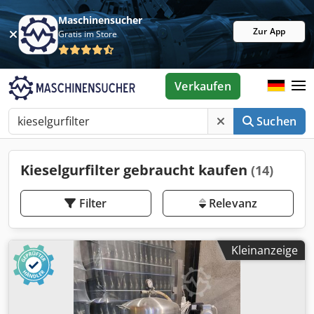
Maschinensucher
Zur App
Gratis im Store
Verkaufen
Suchen
Kieselgurfilter gebraucht kaufen
(14)
Filter
Relevanz
Kleinanzeige