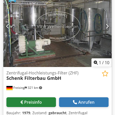
Kieselgurfilter; Baujahre 1979 - 2010 Kapazität ca.: 850 hl/h
Kieselgurfilter - Filterfläche ca. 174 - 242m2 Betriebsdruck:
8 bar Leistung: 6 kW Spannung: 220/380 V Frequenz: 50 Hz
Länge: 10100 mm Breite: 1320 mm Höhe: 1750 mm
Formate: Quadratische Filterelemente Lagenbilder:
Vertikale Reihenanordnung der Filterelemente Bedienung /
Steuerung: Eingebautes elektrisches Schaltpult Material:
Edelstahl Cedpfx Aoxbn Ntjl Nsha Lage / Position:
Horizontal Basiskonstruktion: Gestell Ausstattung:
Filterplatten; Filterrahmen; Auffangwanne mit
Austragschnecke; hydraulische Filterschichtenanpressung;
Schlauchpumpe
1
/
10
Zentrifugal-Hochleistungs-Filter (ZHF)
Schenk Filterbau GmbH
Freising
321 km
Preisinfo
Anrufen
Baujahr:
1979
, Zustand:
gebraucht
, Zentrifugal