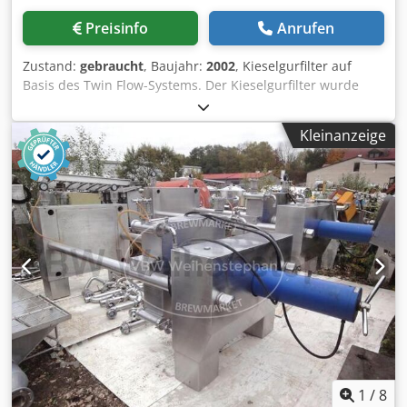
Preisinfo
Anrufen
Zustand:
gebraucht
, Baujahr:
2002
, Kieselgurfilter auf
Basis des Twin Flow-Systems. Der Kieselgurfilter wurde
kürzlich mechanisch wie elektrisch totalüberholt und mit
zusätzlicher Messtechnik ausgestattet. Maschine (Zusatz):
Kleinanzeige
Twin Flow-System Filterfläche: 26 m² Filterleistung: 200 hl/h
Max. Betriebsdruck: 9 bar Csdpjziy Spefx Al Nsha
Filterkerzen: 135 Kerzen Körpervolumen: 967 Liter Breite:
1,1 m Höhe: 3,85 m Bedienung / Steuerung: Simatic S7-
300; SPS-Typ = S7-314C-2 DP, HMI = ProTool und WinCC
flexible Material: Edelstahl Ausstattung: Kieselgurdosage,
PVPP-Dosage (mit Rührwerksbehälter aus Edelstahl und
Schlauchpumpe), Trübungsmessung (Sigrist),
Durchflussmessung (E+H), Sauerstoffmessung,
automatische Probenahme, Steuerung, Touchpanel,
Armaturen, Ventile, Sensorik Peripherie: Vor-/Nachlauftank
60 hl max. 5 bar, Unfiltrattank 61,5 hl max. 5 bar,
Filtrattank 10 hl max. 5 bar, Additivdosage, Securox
Partikelfilter, Pall Partikelfilter Gewicht: 500 kg
1
/
8