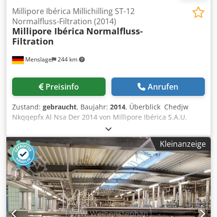
Millipore Ibérica Millichilling ST-12
Normalfluss-Filtration (2014)
Millipore Ibérica
Normalfluss-
Filtration
Menslage
244 km
Preisinfo
Anrufen
Zustand:
gebraucht
, Baujahr:
2014
, Überblick Chedjw
Nkqqepfx Al Nsa Der 2014 von Millipore Ibérica S.A.U.
hergestellte Millichilling ST-12 ist eine
Normalstromfiltrationseinheit (NFF) aus Edelstahl, die für
Kleinanzeige
die Klärung von Wein vor der mikrobiologischen
Stabilisierung entwickelt wurde. Sie bietet eine
kostengünstige, umweltfreundliche Alternative zu
Kieselgurfiltern, die die sensorischen Eigenschaften des
Weins bewahrt und gleichzeitig einen kontinuierlichen
Betrieb ermöglicht. Diese Anlage eignet sich für mittlere
bis große Weinkellereien und ist sofort verfügbar.