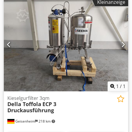
Kleinanzeige
1
/
1
Kieselgurfilter 3qm
Della Toffola
ECP 3
Druckausführung
Geisenheim
218 km