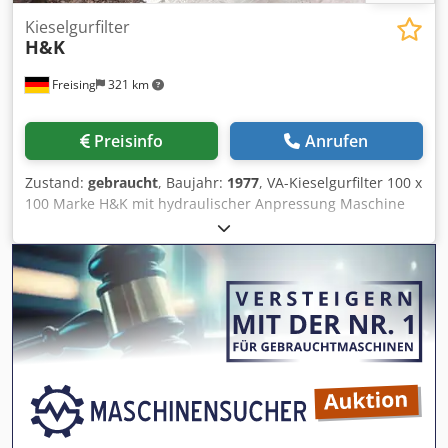
Kieselgurfilter
H&K
Freising
321 km
Preisinfo
Anrufen
Zustand:
gebraucht
, Baujahr:
1977
, VA-Kieselgurfilter 100 x
100 Marke H&K mit hydraulischer Anpressung Maschine
(Zusatz): Edelstahl-Filter mit hydraulischer Anpressung
Capacity: 120 hl/h Länge: 4,32 m Breite: 1,425 m Chjdjxbpk
Sspfx Al Noa Höhe: 1,75 m Material: Edelstahl Ausstattung:
Kieselgur-Austragspumpe, Hersteller Allweiler, Typ SNP
2002, H4P1; Q L/min: 100; Nl(min) 280. Flanschanschlüsse
Eingang DN 100, Ausgang DN 80; Länge 1,9 m Kieselgur-
Austragswanne mit Schnecke (Durchmesser 22 cm) und
Antriebsmotor; Motor 1,1 kW, 1.420 UpM; Ausläufe: DN 100
(Kieselgur), DN 65 (Flüssigkeit); Gesamtmaß:
2,85x1,195x0,615 m (LxBxH)