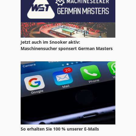
Kleinbrauerei
Kotelettschneider
Kuchenschneidemaschine
Jetzt auch im Snooker aktiv:
Kueppersbusch
Maschinensucher sponsert German Masters
Käsefertiger
Käsekessel
Käsepresse
Mikrofiltrationsanlage
Plattenfilter
Schenk Filter
So erhalten Sie 100 % unserer E-Mails
Schichtenfilter