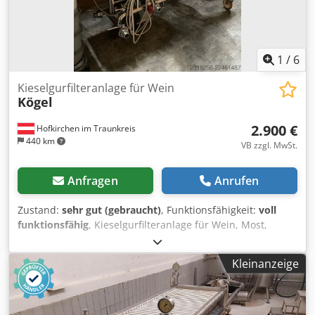
1
/
6
Kieselgurfilteranlage für Wein
Kögel
2.900 €
Hofkirchen im Traunkreis
440 km
VB zzgl. MwSt.
Anfragen
Anrufen
Zustand:
sehr gut (gebraucht)
, Funktionsfähigkeit:
voll
funktionsfähig
, Kieselgurfilteranlage für Wein, Most,
Fruchtsaft 2.000-15.000l Wein pro Stunde in sehr gutem
Zustand Zustand wie auf den Bildern Chsdpfx Aezqtbtol
Kleinanzeige
Nsa Verkaufspreis 2.900 € verhandlungsbasis Für
Besichtigungen bitte mit mir in Kontakt treten.