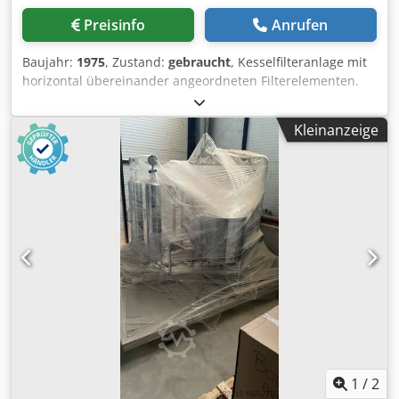
Preisinfo
Anrufen
Baujahr:
1975
, Zustand:
gebraucht
, Kesselfilteranlage mit
horizontal übereinander angeordneten Filterelementen.
Am Ende des Filtrationsvorgangs wird die Kieselgur
zentrifugal abgeschleudert. Maschine (Zusatz): Horizontal
Kleinanzeige
Siebfilter Kapazität: 140 hl/h Kesselinhalt: 26 hl Länge: ca.
4000 mm Breite: ca. 2000 mm Höhe: ca. 3500 mm
Codjvcqpcspfx Al Neha Material: Edelstahl 1.4541 (Kessel)
Basiskonstruktion: Auf Füßen Ausstattung:
Kieselgurdosagefäß mit Dosagepumpen; Pumpen;
Armaturen, Messtechnik
1
/
2