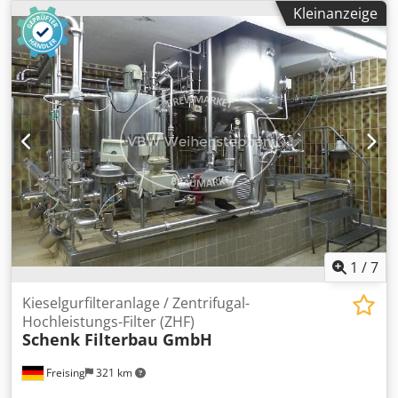
Kieselguhrrahmenfilter - Kieselgurdosagegefäß mit
Kleinanzeige
Rührwerk - Kieselgurdosagepumpe - Förderpumpe -
Durchlaufmesser Maschine (Zusatz): Rahmenfilter mit
Rührwerkstank, Dosagepumpe, Förderpumpe und
Durchflussmesser Anzahl der Filterrahmen: 35 Anzahl der
Filterplatten: 34 Länge: 4,7 m Breite: 0,8 m Höhe: 1 m
Cjdpfx Aljxbpius Njha Gewicht: 2500 kg
1
/
7
Kieselgurfilteranlage / Zentrifugal-
Hochleistungs-Filter (ZHF)
Schenk Filterbau GmbH
Freising
321 km