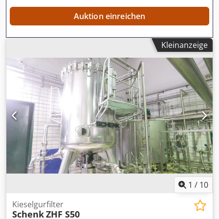
Auktion einreichen
Kleinanzeige
1
/
10
Kieselgurfilter
Schenk
ZHF S50