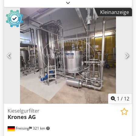
und später von (Spanien) angepasst. Die mobile
Filtrationseinheit ist mit einem integrierten Pump- und
Kleinanzeige
Steuerungssystem für die Feinfiltration mit Kieselgur
ausgestattet. Sie steht zum Verkauf, weil der Eigentümer
auf ein neueres Modell umgestiegen ist. Der Filter befindet
sich in gutem Zustand und ist sofort verfügbar. Technische
Daten - Leistung: Ca. 80 hL/h - Filtersystem: Kieselgur -
Tank: Druckbeaufschlagter Edelstahl - Pumpe 1: OBL
MHBN100PP, Leistung: 100 l/h , Maximaldruck: 10 bar -
Pumpe 2: EBARA 2CDX/E 120/30,
Flüssigkeitstransferpumpe aus Edelstahl - Ventilsystem:
Edelstahl, präzise Durchflussregelung Chedpfx Ajxfcc Ael
Noa - Ausführung: Mobile Filtrationsanlage mit integrierter
Steuerung
1
/
12
Kieselgurfilter
Krones AG
Freising
321 km