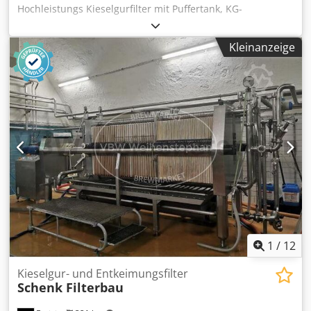
Hochleistungs Kieselgurfilter mit Puffertank, KG-
Dosagegefäß und Schlauchpumpe. Maschine (Zusatz):
Kieselgurfilter Chsdjvcqmbepfx Al Nsa Kapazität ca.: 110
Kleinanzeige
hl/h Kesselinhalt: 1550 l Betriebsdruck: 9 bar
Betriebstemperatur: 100 °C Bedienung / Steuerung:
Schaltschrank mit Bedientasten Material: Edelstahl
Ausstattung: Kieselgurdosagegefäß, 14,26 hl;
Schlauchpumpe Peripherie: Puffertank, Behälter
1
/
12
Kieselgur- und Entkeimungsfilter
Schenk Filterbau