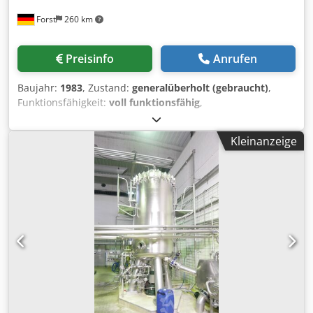
Forst
260 km
Preisinfo
Anrufen
Baujahr:
1983
, Zustand:
generalüberholt (gebraucht)
,
Funktionsfähigkeit:
voll funktionsfähig
,
Maschinen-/Fahrzeugnummer:
1470
, KIESELGURFILTER
SCHENK TYP ZHF S50 Typ: ZHF S 50 Baujahr: 1983
Kleinanzeige
Werkstoff: Edelstahl (V4A) 1.4541 Kessel: Inhalt: 3100 Liter
Codpfx Alotqf A Ej Njha Zul. Betriebsüberdruck: 6 bar Zul.
Betriebstemperatur: 20°C Heizraum: 28 Segment
Klammerschrauben Abmessungen: Volumen 3100 L Länge
4900 mm Breite 2400 mm Gesamthöhe 4100 mm Letzte
Verwendung: Lebensmittel (Brauerei) Technische
Dokumentation: Ja