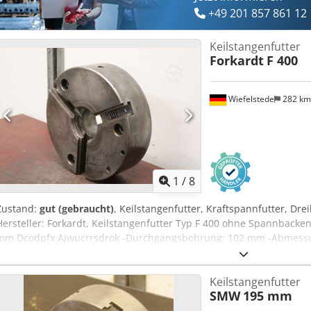
+49 201 857 861 12
Keilstangenfutter
Forkardt
F 400
Wiefelstede
282 k
1
/
8
Zustand:
gut (gebraucht)
, Keilstangenfutter, Kraftspannfutter, Dre
Hersteller: Forkardt, Keilstangenfutter Typ F 400 ohne Spannbacke
mm Dcodpfx Ajwucrrsdrok -Durchgangsbohrung: 102 mm -Abmessun
kg
Keilstangenfutter
SMW
195 mm