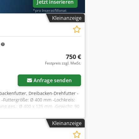
Jetzt inserieren
*pro Inserat/Monat
Kleinanzeige
m
750 €
Festpreis zzgl. MwSt.
Anfrage senden
ibackenfutter, Dreibacken-Drehfutter -
n -Futtergröße: Ø 400 mm -Lochkreis:
g ges.: Ø 400 x 125 mm -Gewicht: 90
Kleinanzeige