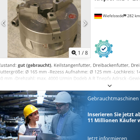
Wiefelstede
282 k
1
/
8
Zustand:
gut (gebraucht)
, Keilstangenfutter, Dreibackenfutter, Dre
Futtergröße: Ø 165 mm -Rezess Aufnahme: Ø 125 mm -Lochkreis: 1
40 mm -Drehzahl: max. 4000 U/min Dodeb A R Tnepfx Adrsck -Gewic
Gebrauchtmaschinen s
Inserieren Sie jetzt a
11 Millionen
Käufer w
Jetzt informieren