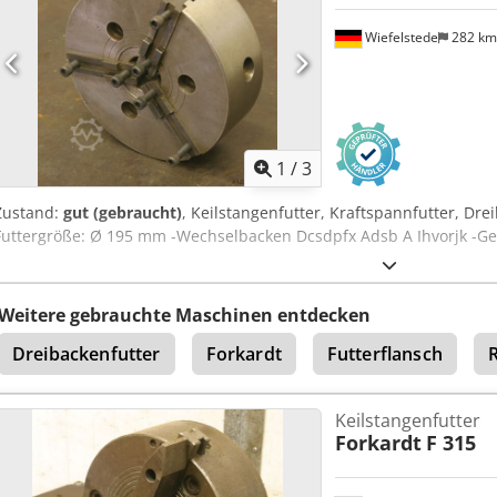
Wiefelstede
282 k
1
/
3
Zustand:
gut (gebraucht)
, Keilstangenfutter, Kraftspannfutter, Dre
Futtergröße: Ø 195 mm -Wechselbacken Dcsdpfx Adsb A Ihvorjk -Ge
Weitere gebrauchte Maschinen entdecken
Dreibackenfutter
Forkardt
Futterflansch
Keilstangenfutter
Forkardt
F 315