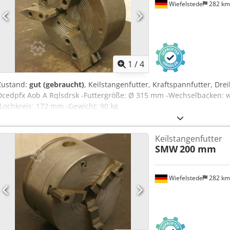
Wiefelstede
282 k
1
/
4
Zustand:
gut (gebraucht)
, Keilstangenfutter, Kraftspannfutter, Dr
Dcedpfx Aob A Rqlsdrsk -Futtergröße: Ø 315 mm -Wechselbacken:
-Lochkreis: 172 mm -Gewicht: 90 kg
Keilstangenfutter
SMW
200 mm
Wiefelstede
282 k