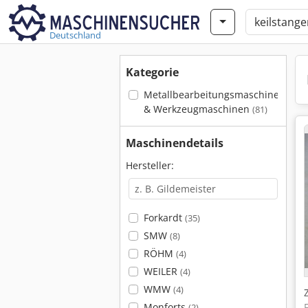
Deutschland
Kategorie
Metallbearbeitungsmaschinen
& Werkzeugmaschinen
(81)
Maschinendetails
Hersteller:
Forkardt
(35)
SMW
(8)
RÖHM
(4)
WEILER
(4)
WMW
(4)
Monforts
(2)