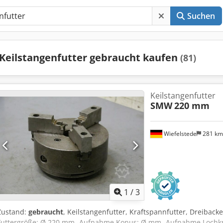
Suchen
Keilstangenfutter gebraucht kaufen
(81)
Keilstangenfutter
SMW
220 mm
Wiefelstede
281 k
1
/
3
Zustand:
gebraucht
, Keilstangenfutter, Kraftspannfutter, Dreiback
Futtergröße: Ø 220 mm -Aufnahme Konus: Ø mm -Aufnahme Lochkre