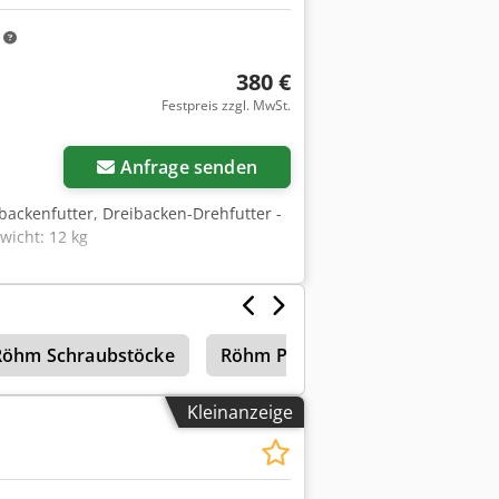
m
380 €
Festpreis zzgl. MwSt.
Anfrage senden
ibackenfutter, Dreibacken-Drehfutter -
wicht: 12 kg
Röhm Schraubstöcke
Röhm Planscheiben
Leit-/
Kleinanzeige