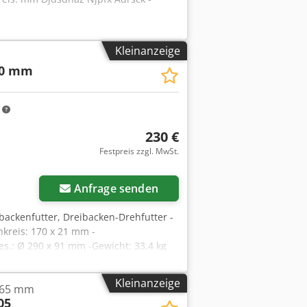
Kleinanzeige
90 mm
m
230 €
Festpreis zzgl. MwSt.
Anfrage senden
ibackenfutter, Dreibacken-Drehfutter -
kreis: 170 x 21 mm -
.: Ø 290 x 91 mm -Gewicht: 33,4 kg
Kleinanzeige
 165 mm
05