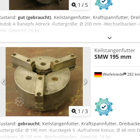
1
/
5
Zustand:
gut (gebraucht)
, Keilstangenfutter, Kraftspannfutter, Dr
Dsdob A Ranepfx Adreck -Futtergröße: Ø 200 mm -Wechselbacken -
mm -Gewicht: 26 kg
Keilstangenfutter
SMW
195 mm
Wiefelstede
282 k
1
/
3
Zustand:
gebraucht
, Keilstangenfutter, Kraftspannfutter, Dreiback
Futtergröße: Ø 195 mm -Kurzkegek 5 -Aufnahme Konus: Ø 48 mm D
Lochkreis: Ø 105 mm -Wechselbacken -Gewicht: 18 kg