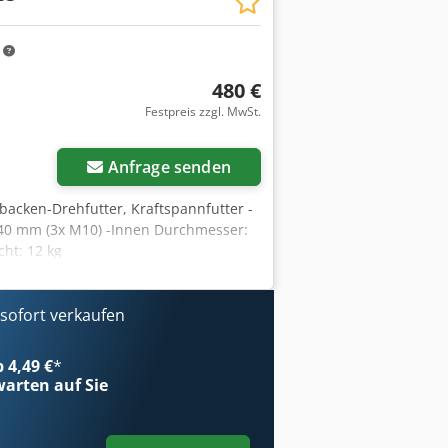
m
480 €
Festpreis zzgl. MwSt.
Anfrage senden
ibacken-Drehfutter, Kraftspannfutter -
40 mm (3x M10) -Innen Durchmesser:
ht: 12 kg
ofort verkaufen
b 4,49 €
*
arten auf Sie