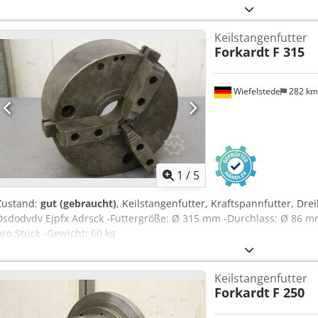
Keilstangenfutter
Forkardt
F 315
Wiefelstede
282 k
1
/
5
Zustand:
gut (gebraucht)
, Keilstangenfutter, Kraftspannfutter, Dr
Dsdodvdv Ejpfx Adrsck -Futtergröße: Ø 315 mm -Durchlass: Ø 86 mm
pro Stück -Gewicht: 60 kg
Keilstangenfutter
Forkardt
F 250