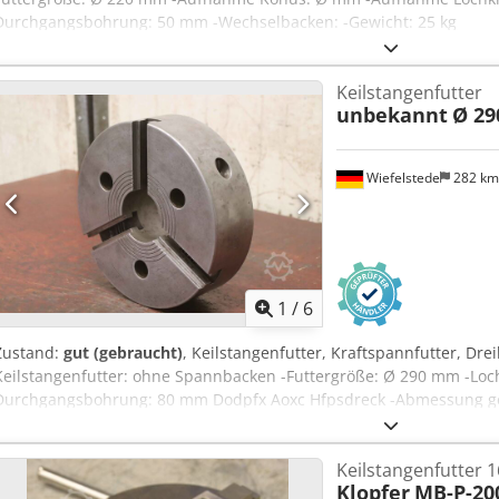
Durchgangsbohrung: 50 mm -Wechselbacken: -Gewicht: 25 kg
Keilstangenfutter
unbekannt
Ø 2
Wiefelstede
282 k
1
/
6
Zustand:
gut (gebraucht)
, Keilstangenfutter, Kraftspannfutter, Dre
Keilstangenfutter: ohne Spannbacken -Futtergröße: Ø 290 mm -Loch
Durchgangsbohrung: 80 mm Dodpfx Aoxc Hfpsdreck -Abmessung ges
Keilstangenfutter
Klopfer
MB-P-20