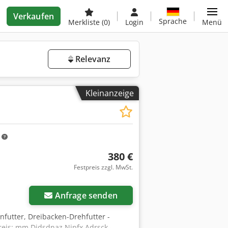
Verkaufen
Sprache
Merkliste
(0)
Login
Menü
Relevanz
Kleinanzeige
m
380 €
Festpreis zzgl. MwSt.
Anfrage senden
enfutter, Dreibacken-Drehfutter -
is: mm Djdsdnaz Njpfx Adrsck -