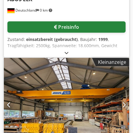
Deutschland
0 km
Preisinfo
Zustand:
einsatzbereit (gebraucht)
, Baujahr:
1999
,
Tragfähigkeit: 2500kg, Spannweite: 18.600mm, Gewicht
inklusive Katzfahrwerk: 3090kg, Bedienungsart:
Flurbedienung über Druckknopftaster, Steuerung:
Kleinanzeige
elektrisch, Anzahl Räder Kranfahrwerk: 4,
Laufraddurchmesser: 160mm, Feinkranfahren: 10m/min,
Kranfahren: 40m/min, Schutzart: IP55, Bremse:
Scheibenbremse, mit Kranendschalter, mit
Dokumentation. Dkedpjzadlcjfx Ahbjr