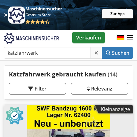
Maschinensucher
Zur App
Gratis im Store
Verkaufen
Suchen
Katzfahrwerk gebraucht kaufen
(14)
Filter
Relevanz
Kleinanzeige