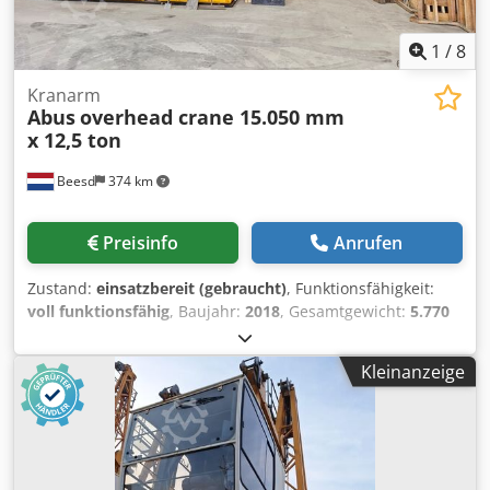
1
/
8
Kranarm
Abus
overhead crane 15.050 mm
x 12,5 ton
Beesd
374 km
Preisinfo
Anrufen
Zustand:
einsatzbereit (gebraucht)
, Funktionsfähigkeit:
voll funktionsfähig
, Baujahr:
2018
, Gesamtgewicht:
5.770
kg
, Gesamtlänge:
15.050 mm
, Tragkraft:
12.500 kg
,
Arbeitshöhe:
6.000 mm
, Hubhöhe:
6.000 mm
, Ausstattung:
Kleinanzeige
Dokumentation/Handbuch
, Abus Laufkran (Überkopfkran)
Djdpsy T Hfgjfx Ahbokr – Typ: Zweiträger-Ausführung –
Tragfähigkeit: 12.500 kg – Hubhöhe: 6 m – Baujahr: 2018 –
Hubwerk: Seilzug – FEM/ISO Hubwerk: 1Am / M4
Abmessungen – Spannweite: 15.050 mm (Achse zu Achse)