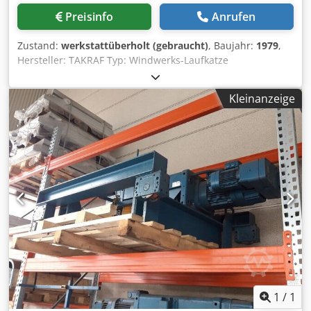
Preisinfo
Anrufen
Zustand:
werkstattüberholt (gebraucht)
, Baujahr:
1979
,
Hersteller: TAKRAF Typ: Windwerks-Laufkatze
Baujahr/Umbau: 1979/1999 Traglast ca.: 40.000/8.000 kg
Hakenweg max. ca.: 12.500 mm Katzspur ca.: 2.240 mm
Kleinanzeige
Einscherung: 4/2 Triebwerksgruppe: FEM/ISO 2m/M5
Arbeitsgeschwindigkeiten: Hubwerk 40 t mehrstufig bis ca.
5,0 m/min Hilfshub 8 t mehrstufig bis ca. 8,0 m/min
Katzfahrwerk mehrstufig bis ca. 12,0 m/min Bescheinigung
der Restnutzungsdauer von ca. 80% durch einen
Prüfsachverständingen Dkedpfxjkqlghe Ahbjr Ausgestattet
mit: - Haupthubwerk 40 t und Hilfshubwerk 8 t -
zweirilliger Seiltrommel ohne Hakenwanderung - Seil und
Unterflasche
1
/
1