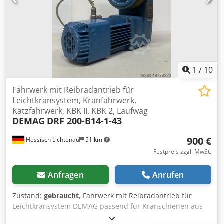
1
/
10
Fahrwerk mit Reibradantrieb für
Leichtkransystem, Kranfahrwerk,
Katzfahrwerk, KBK II, KBK 2, Laufwag
DEMAG
DRF 200-B14-1-43
900 €
Hessisch Lichtenau
51 km
Festpreis zzgl. MwSt.
Anfragen
Anrufen
Zustand:
gebraucht
, Fahrwerk mit Reibradantrieb für
Leichtkransystem DEMAG passend für Kranschienen aus
Systemprofilen Typ KBK 2 und KBK II L Typ: DRF 200-B14-1-