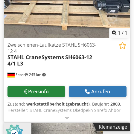
1
/
1
Zweischienen-Laufkatze STAHL SH6063-
12 4
STAHL CraneSystems
SH6063-12
4/1 L3
Essen
245 km
Preisinfo
Anrufen
Zustand:
werkstattüberholt (gebraucht)
, Baujahr:
2003
,
Hersteller: STAHL CraneSystems Dkedpekn Snrefx Ahbor
Typ: SH6063-12 4/1 L3 Baujahr: 2003 Traglast ca.: 25.000 kg
Hakenweg ca.: 10.000 mm Spurbreite ca.: 2.800 mm
Kleinanzeige
Triebwerksgruppe: FEM/ISO 1Am/M4