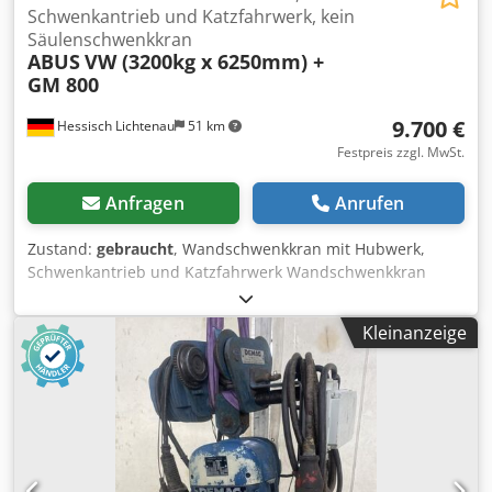
Schwenkantrieb und Katzfahrwerk, kein
Säulenschwenkkran
ABUS
VW (3200kg x 6250mm) +
GM 800
9.700 €
Hessisch Lichtenau
51 km
Festpreis zzgl. MwSt.
Anfragen
Anrufen
Zustand:
gebraucht
, Wandschwenkkran mit Hubwerk,
Schwenkantrieb und Katzfahrwerk Wandschwenkkran
ABUS Typ VW (3200kg x 6250mm) Fabr. Nr. 152 B8-
16589596-0010 Baujahr 2014 Tragkraft 3200 kg
Kleinanzeige
Schwenkbereich 180° Ausladung Auslegerspitze bis Wand
ca. 6640 mm kleinste Ausladung (Kranhaken bis Wand) ca.
1450 mm größte Ausladung (Kranhaken bis Wand) ca. 6250
mm Verfahrweg der Katze ca. 4800 mm Hakenabstand von
der Auslegerspitze ca. 400 mm Abstand Oberkante
Schwenkmotor bis Kranhaken ca. 1500 mm Auslegerlänge
ohne Wandhalter (Schwenklager) 6530 mm Bauhöhe mit