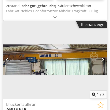
Zustand:
sehr gut (gebraucht)
, Säulenschwenkkran
Fabrikat Nehles Dedpfozcvnzox Ahbekr Tragkraft 500 kg
Ausladung 4250 mm Höhe der Säule 4300 mm Ges. Höhe
4600 mm BJ 1997 Hubwerk mit Feinhub 1,7 m/min.
Kleinanzeige
Katzfahrwerk elektrisch Schwenkantrieb elektrisch
1
/
3
Brückenlaufkran
ABUS
ELK