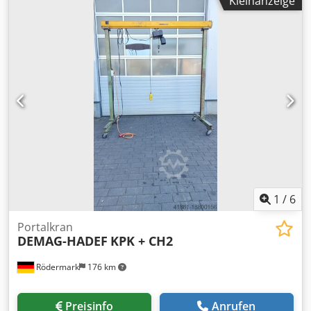
Kleinanzeige
Unterwagen. Hersteller: Liebherr Modell: 420 EC-H 16
Litronic Baujahr: 2003 Werknummer: 43.274 Ausladung:
75,0 m Maximale Traglast: 16000 kg Traglast bei 75 m:
3200 kg Turmsystem: 500 HC Turmhöhe: 30,0 m
Turmkonfiguration: 5 x 5,80 m Zugang: schräge oder
gerade Leiter Steuerung: Liebherr Litronic
Frequenzumrichter: vorhanden Hubwerk: 65 kW FU
Dkjdpfx Aheyy Nndebjr Hubgeschwindigkeit: stufenlos bis
ca. 85 m/min Drehwerk: frequenzgeregelt Katzfahrwerk:
frequenzgeregelt Ausführung: Oberkran mit Turm (ohne
Unterbau) Ausleger und Hubhöhen erweiterbar laut
Herstellerdatenblatt
1
/
6
Portalkran
DEMAG-HADEF
KPK + CH2
Rödermark
176 km
Preisinfo
Anrufen