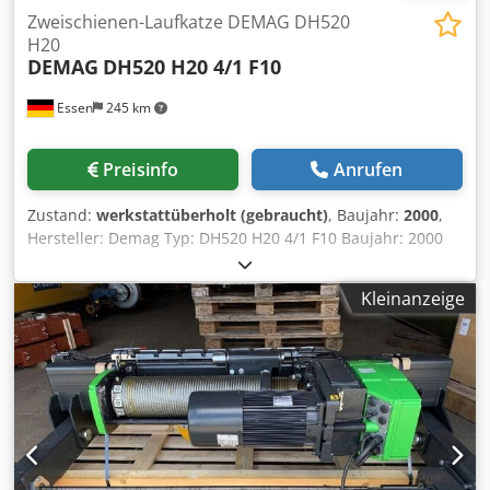
Zweischienen-Laufkatze DEMAG DH520
H20
DEMAG
DH520 H20 4/1 F10
Essen
245 km
Preisinfo
Anrufen
Zustand:
werkstattüberholt (gebraucht)
, Baujahr:
2000
,
Hersteller: Demag Typ: DH520 H20 4/1 F10 Baujahr: 2000
Traglast ca.: 8.000 kg Hakenweg ca.: 10.000 mm Katzspur
ca.: 1.400 mm Einscherung: 4/1 Triebwerksgruppe:
Kleinanzeige
FEM/ISO 2m/M5 Arbeitsgeschwindigkeiten: Hubwerk ca.
0,8/8,0 m/min Katzfahrwerk ca. 5,0/20,0 m/min
Bescheinigung der Restnutzungsdauer von ca. 80% durch
einen Prüfsachverständingen Ausgestattet mit: -
Mechanischer Feinhub F10 - Seil u. Unterflasche 4/1 -
Katzfahrwerk Dedpfxokqm Ais Ahbekr