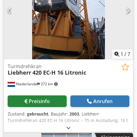
– Einbauhöhe: 970 mm – Radstand inkl. Puffer: 3.370 mm –
Achsabstand: 2.700 mm – Geeignet für Kranbahn: 50×30
mm – Gesamtgewicht: 5.770 kg (davon Katzfahrwerk 846
kg) Geschwindigkeiten – Huben: 5/0,8 m/min – Katzfahrt:
20/5 m/min – Kranfahrt: 40/10 m/min Spezifikationen –
Steuerung: Abus Funkfernsteuerung, inkl. Ersatzsender –
Kranhandbuch vorhanden: ja – Demontiert: ja, sofort
verfügbar – Betriebsstundenzähler: 306 Std. (26.06.2025) –
Letzte Wartung: 26. Juni 2025 – Zustand: Sehr guter,
1
/
7
gepflegter Zustand
Turmdrehkran
Liebherr
420 EC-H 16 Litronic
Niederlande
372 km
Preisinfo
Anrufen
Zustand:
gebraucht
, Baujahr:
2003
, Liebherr
Turmdrehkran 420 EC-H 16 Litronic – 75 m Ausladung, 16 t
Traglast Großer Obendreher-Turmdrehkran mit Litronic-
Steuerung, angeboten mit Turmsektionen ohne