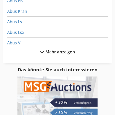
Abus Elv
Abus Kran
Abus Ls
Abus Lsx
Abus V
Mehr anzeigen
Abus Vs
Abus Zlk
Das könnte Sie auch interessieren
Elektrofahrwerk
Elektrokettenzug
Fahrwerk
Hadef Elektrokettenzug