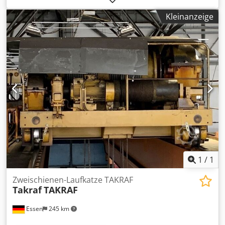
Hubwerk Fabrikat LIFTKET - Mot. Katzfahrwerk - Mot.
Kleinanzeige
Schwenken des Auslegers - Tragkraft ca. 3200 kg -
Hubgeschwindigkeiten ca. 1,25 / 5 m/min - Ausladung ca. 6
m - Hakenhöhe ca. 5.5 m - Unterkante Ausleger ca. 6 m -
Gesamthöhe ca. 6.5 mm - Säulendurchmesser ca. 1.0 m -
Schwenkradius ca. 360 ° - Antrieb ca. 400 V -
Gesamtgewicht ca. 3000 kg
1
/
1
Zweischienen-Laufkatze TAKRAF
Takraf
TAKRAF
Essen
245 km