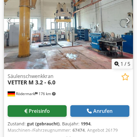
Geschwindigkeit Kranfahren 0 bis30 m/min. Netzanschluß
400 Volt, 50 Hz - Bedienflasche am Kabel hängend, frei
verfahrbar - Schaltschrank an der Kranbrücke - Katzfahren
mit elektrischen Endlagenschalter - Kranfahren mit
elektrischen Endlagenschalter Transport-Platzbedarf (nur
Kranbrücke) L x B x H 4830 x 2540 x 1200 mm Gewicht
Kranbrücke ca. 1,6 Tonnen Die Kranbrücke befindet sich in
einem sehr guten Zustand, neuwertig
1
/
5
Säulenschwenkkran
VETTER
M 3.2 - 6.0
Rödermark
176 km
Preisinfo
Anrufen
Zustand:
gut (gebraucht)
, Baujahr:
1994
,
Maschinen-/Fahrzeugnummer:
67474
, Angebot 26179
Technische Daten: ca. Dsdpszp Ev Tofx Ahbekr - Mot.