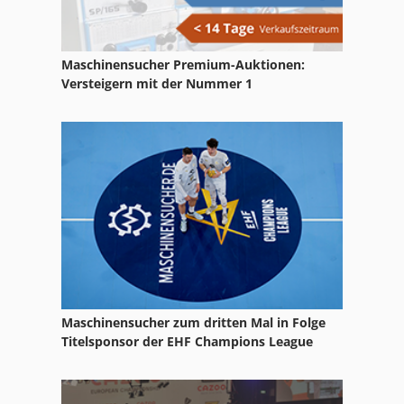
Hadef Kettenzug
Hebezeuge
Maschinensucher Premium-Auktionen:
Hubwerk
Versteigern mit der Nummer 1
Hängebahn
Hängekran
Kbk
Kettenzug
Kranfahrwerk
Kranhaken
Maschinensucher zum dritten Mal in Folge
Laufkatze
Titelsponsor der EHF Champions League
Laufkran