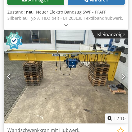
Zustand:
neu
, Neuer Elektro Bandzug SWF - PFAFF
Silberblau Typ ATHLO belt - BH203L3E Textilbandhubwerk,
Kran-Hubwerk mit Katzfahrwerk Fabr. Nr. 3540053G01007
Baujahr 2003 (Neu - unbenutzt) Traglast: 1600 kg
Kleinanzeige
Hakenweg: 6 Meter Haupthub-Geschwindigkeit: 6,5 m/min.
Dodpfx Aeypw Hrjhbjkr Feinhub-Geschwindigkeit: 1,0
m/min. Geschwindigkeit Katzfahrwerk: 10 / 2,5 m/min.
Abstand Fahrwerksrad unten zum Lasthaken: ca. 450 mm
Kabellänge Bedienflasche: ca. 6 Meter 3 Laststränge = 1600
kg Motorleistung Haupthub: 1,9 kW Motorleistung Feinhub:
0,3 kW Motorleistung Katze bei 10 m/min.: 0,25 kW
Motorleistung Katze bei 2,5 m/min.: 0.06 kW Netzanschluß
400 Volt, 50 Hz - NOT-AUS - sehr leiser, wartungsarmer
und sicherer Betrieb - Katzfahrwerk für Doppel T-Träger,
mit 2 Fahrgeschwindigkeiten - für Doppel-T-Träger mit ca.
100 bis 200 mm Breite - TELEMECANIQE Positions-
Endschalter Typ XCR Platzbedarf L x B x H: 1100 x 700 x 600
mm Gewicht: 140 kg neuwertig - unbenutzt aus
1
/
10
Lagerbestand
Wandschwenkkran mit Hubwerk,