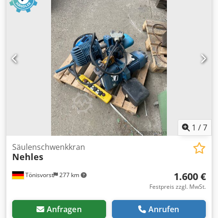
Arbeitsgeschwindigkeiten: Hubwerk ca.: 0,5/3,1 m/min
Katzfahrwerk ca.: 1,0/20,0 m/min Bescheinigung der
Restnutzungsdauer von ca. 80% durch einen
Prüfsachverständingen Ausgestattet mit: - mit Unterflasche
- zwei Hubgeschwindigkeiten - Katzfahrwerk mit Antrieb
1
/
7
Säulenschwenkkran
Nehles
1.600 €
Tönisvorst
277 km
Festpreis zzgl. MwSt.
Anfragen
Anrufen