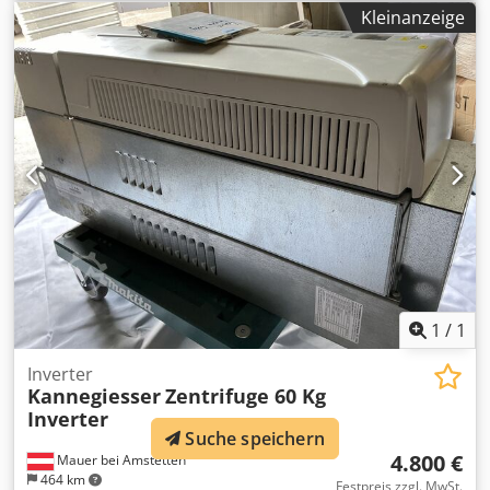
Kleinanzeige
1
/
1
Inverter
Kannegiesser
Zentrifuge 60 Kg
Inverter
Suche speichern
4.800 €
Mauer bei Amstetten
464 km
Festpreis zzgl. MwSt.