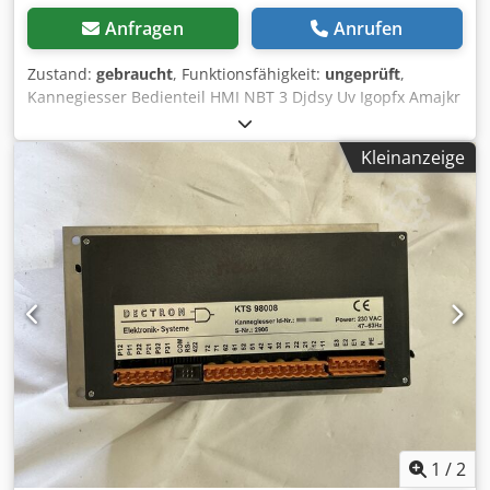
Anfragen
Anrufen
Zustand:
gebraucht
, Funktionsfähigkeit:
ungeprüft
,
Kannegiesser Bedienteil HMI NBT 3 Djdsy Uv Igopfx Amajkr
Artikelnummer 4332201
Kleinanzeige
1
/
2