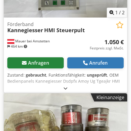
1
/
2
Förderband
Kannegiesser
HMI Steuerpult
1.050 €
Mauer bei Amstetten
464 km
Festpreis zzgl. MwSt.
Anfragen
Anrufen
Zustand:
gebraucht
, Funktionsfähigkeit:
ungeprüft
, OEM
Bedienpanels Kannegiesser Dsdpfx Amoy Ug Tgeajkr HMI
Steuerpult
Kleinanzeige