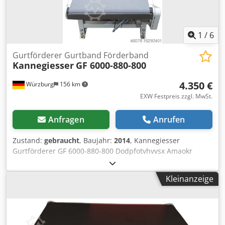
1
/
6
Gurtförderer Gurtband Förderband
Kannegiesser
GF 6000-880-800
4.350 €
Würzburg
156 km
EXW Festpreis zzgl. MwSt.
Anfragen
Anrufen
Zustand:
gebraucht
, Baujahr:
2014
, Kannegiesser
Gurtförderer GF 6000-880-800 Dodpfotvhvvsx Amaokr
RA2299 Fabrikat: Kannegiesser neuwertig,
Ausstellungsmaschine Baujahr 2014 Foerderlaenge (FL):
Kleinanzeige
6000 mm Gurtbreite (GB): 800 mm Nenn-/Außenbreite
(NB): 880 mm Fördergeschwindigkeit: frei einstellbar
zwischen -0,95 und 0,95 m/s Elektrische Daten: 380V,
0,75kW ohne Steuerung/Anschlüsse zu vor-und
nachgeschalteten Förderern Lieferumfang: ohne Stützen