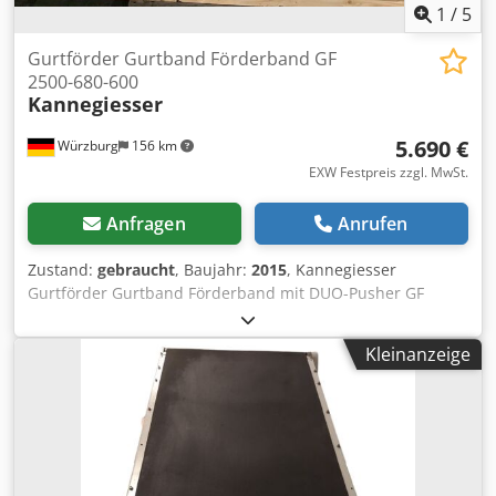
1
/
5
Gurtförder Gurtband Förderband GF
2500-680-600
Kannegiesser
5.690 €
Würzburg
156 km
EXW Festpreis zzgl. MwSt.
Anfragen
Anrufen
Zustand:
gebraucht
, Baujahr:
2015
, Kannegiesser
Gurtförder Gurtband Förderband mit DUO-Pusher GF
2500-680-600 RA1309 Der Kennegisser Gurtförder ist aus
dem Jahr 2015 und in einem guten (gebraucht) Zustand.
Kleinanzeige
Zusätzlich ist diese Anlage mit einer Länger von 2500 mm
mit einem DUO-Pusher (Sortierschieber) ausgestattet. Der
Sortierschieber dient zum Sortieren von Wäscheposten
nach ausgewählten Kriterien. Der gefaltete Wäscheposten
wird durch ein Schiebeblech auf einen nachfolgenden
Förderer oder eine Rollenbahn geschoben. Im