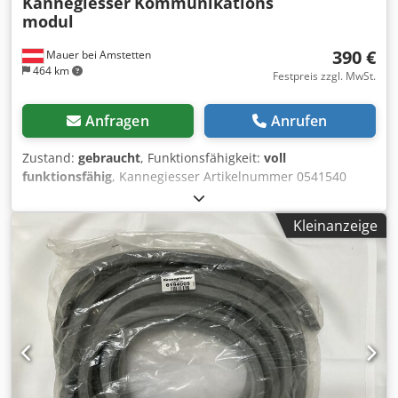
Kannegiesser
Kommunikations
modul
390 €
Mauer bei Amstetten
464 km
Festpreis zzgl. MwSt.
Anfragen
Anrufen
Zustand:
gebraucht
, Funktionsfähigkeit:
voll
funktionsfähig
, Kannegiesser Artikelnummer 0541540
Channel 1 MDI/MDIX Djdpfx Aoy Ug Dfemajkr
Kleinanzeige