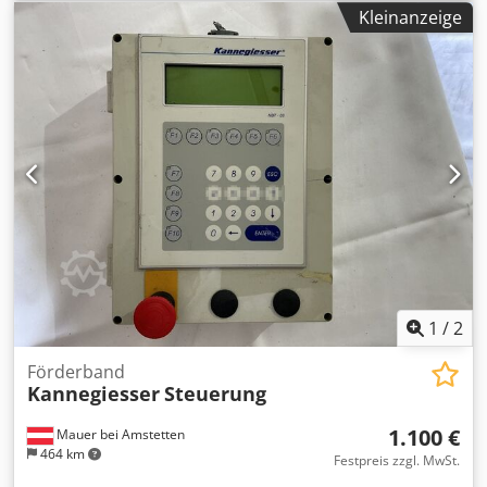
Kleinanzeige
1
/
2
Förderband
Kannegiesser
Steuerung
1.100 €
Mauer bei Amstetten
464 km
Festpreis zzgl. MwSt.