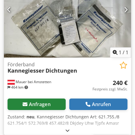
1
/
1
Förderband
Kannegiesser
Dichtungen
240 €
Mauer bei Amstetten
464 km
Festpreis zzgl. MwSt.
Anfragen
Anrufen
Zustand:
neu
, Kannegiesser Dichtungen Art: 621.755./8
621.754/1 572.769/8 457.482/8 Dkjdey Uhw Tjpfx Amasr
4526745