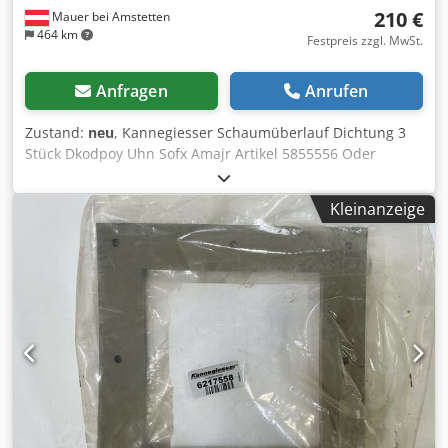
210 €
Mauer bei Amstetten
464 km
Festpreis zzgl. MwSt.
Anfragen
Anrufen
Zustand:
neu
, Kannegiesser Schaumüberlauf Dichtung 3
Stück Dkodpoy Uhn Sofx Amajr Artikel 5855556 Oder
1431370049270
Kleinanzeige