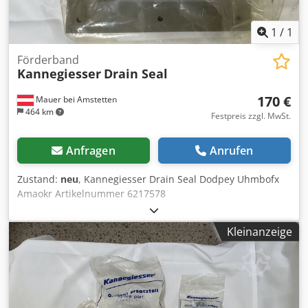
1
/
1
Förderband
Kannegiesser
Drain Seal
170 €
Mauer bei Amstetten
464 km
Festpreis zzgl. MwSt.
Anfragen
Anrufen
Zustand:
neu
, Kannegiesser Drain Seal Dodpey Uhmbofx
Amaokr Artikelnummer 6217578
Kleinanzeige