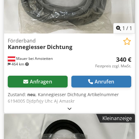
1
/
1
Förderband
Kannegiesser
Dichtung
340 €
Mauer bei Amstetten
464 km
Festpreis zzgl. MwSt.
Anfragen
Anrufen
Zustand:
neu
, Kannegiesser Dichtung Artikelnummer
6194005 Djdpfxjy Uhc Aj Amaskr
Kleinanzeige