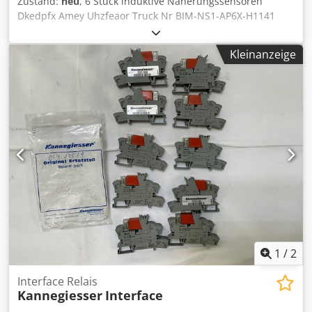
Zustand:
neu
, 6 Stück induktive Näherungssensoren
Dkedpfx Amey Uhzfeaor Truck Nr BIM-NS1-AP6X-H1141
Kannegiesser. 6453831
Kleinanzeige
1
/
2
Interface Relais
Kannegiesser
Interface