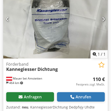
1
/
1
Förderband
Kannegiesser
Dichtung
110 €
Mauer bei Amstetten
464 km
Festpreis zzgl. MwSt.
Anfragen
Anrufen
Zustand:
neu
, KannegiesserDichtung Dedpfxjy Uhdte