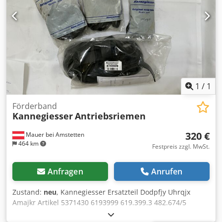
1
/
1
Förderband
Kannegiesser
Antriebsriemen
320 €
Mauer bei Amstetten
464 km
Festpreis zzgl. MwSt.
Anfragen
Anrufen
Zustand:
neu
, Kannegiesser Ersatzteil Dodpfjy Uhrqjx
Amajkr Artikel 5371430 6193999 619.399.3 482.674/5