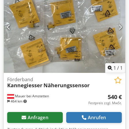
1
/
1
Förderband
Kannegiesser
Näherungssensor
540 €
Mauer bei Amstetten
464 km
Festpreis zzgl. MwSt.
Anfragen
Anrufen