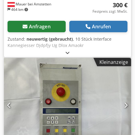
300 €
Mauer bei Amstetten
464 km
Festpreis zzgl. MwSt.
Anfragen
Anrufen
Zustand:
neuwertig (gebraucht)
, 10 Stück Interface
Kannegiesser Djdpfjy Ug Dlox Amaokr
Kleinanzeige