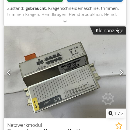
Zustand:
gebraucht
, Kragenschneidemaschine, trimmen,
trimmen Kragen, Hemdkragen, Hemdproduktion, Hemd,
pneumatisch, Textilproduktion, Textilmaschine,
Bekleidungsproduktion, Bekleidungsproduktion Dsdpef D
Kleinanzeige
Az Nefx Amaskr -Kannegiesser System: BRILKA -
Kannegiesser: Kragen schneiden und drehen. -
pneumatischer: Fußschalter -Abmessungen:
520/900/H1190 mm -Gewicht: 33 kg
1
/
2
Netzwerkmodul