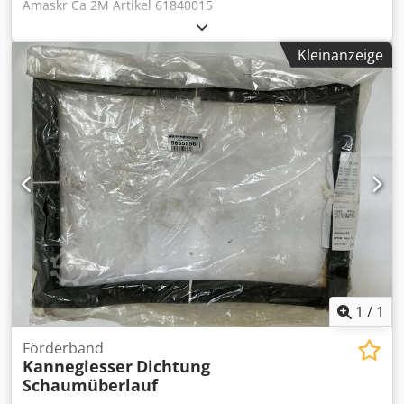
Amaskr Ca 2M Artikel 61840015
Kleinanzeige
1
/
1
Förderband
Kannegiesser
Dichtung
Schaumüberlauf