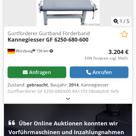
freundlichen Grüßen Ihr Team der Dr. Sonntag GmbH &
Co. KG Ihr Spezialist und Ansprechpartner für Intralogistik
1
/
5
Gurtförderer Gurtband Förderband
Kannegiesser
GF 6250-680-600
3.204 €
Würzburg
156 km
EXW Festpreis zzgl. MwSt.
Anfragen
Anrufen
Zustand:
gebraucht
, Baujahr:
2014
, Kannegiesser
Gurtfoerderer GF 6250-680/600 RA1103 Dkodpjtvb Iiefx
Amaer Fabrikat: Kannegiesser neuwertig,
Ausstellungsmaschine Baujahr 2014 Förderlänge (FL):
6.250 mm Gurtbreite (GB): 600 mm Nenn-/Außenbreite
(NB): 680 mm konstante Fördergeschwindigkeit: v=05
Über Online Auktionen konnten wir
m/sec. Elektrische Daten: 380V 0,25kW ohne
Steuerung/Anschlüsse zu vor-und nachgeschalteten
Vorführmaschinen und Inzahlungnahmen
Förderern Lieferumfang: ohne Stützen und Seitenführung