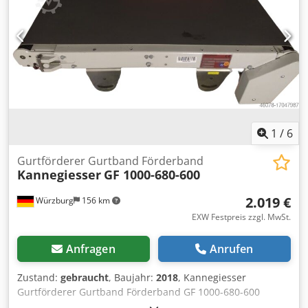
und Seitenführung (bei Bedarf bitte Anfragen) Optional:
Stützen Seitenführungen ein und beidseitig Preis: zzgl.
MwSt. ab Zentrallager Dr. Sonntag GmbH & Co. KG 97076
Würzburg Für eine individuelle, fachmännische Beratung
setzten Sie sich einfach mit uns in Verbindung.
Kontaktieren Sie uns einfach telefonisch oder per Mail. Wir
helfen Ihnen gerne bei der Planung und Umsetzung Ihrer
Projekte. Wir freuen uns darauf von Ihnen zu hören. Mit
freundlichen Grüßen Ihr Team der Dr. Sonntag GmbH &
1
/
6
Co. KG Ihr Spezialist und Ansprechpartner für Intralogistik
Gurtförderer Gurtband Förderband
Kannegiesser
GF 1000-680-600
2.019 €
Würzburg
156 km
EXW Festpreis zzgl. MwSt.
Anfragen
Anrufen
Zustand:
gebraucht
, Baujahr:
2018
, Kannegiesser
Gurtförderer Gurtband Förderband GF 1000-680-600
RA1303 Das Kannegiesser Förderband ist aus dem Jahr