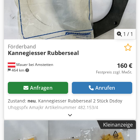
1
/
1
Förderband
Kannegiesser
Rubberseal
160 €
Mauer bei Amstetten
464 km
Festpreis zzgl. MwSt.
Anfragen
Anrufen
Zustand:
neu
, Kannegiesser Rubberseal 2 Stück Dsdoy
Uhqgspfx Amajkr Artikelnummer 482.153/4
Kleinanzeige