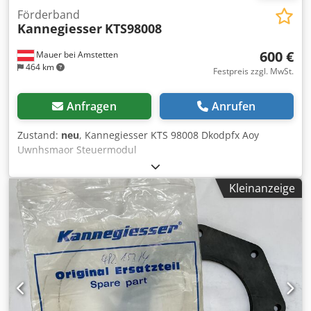
Förderband
Kannegiesser
KTS98008
600 €
Mauer bei Amstetten
464 km
Festpreis zzgl. MwSt.
Anfragen
Anrufen
Zustand:
neu
, Kannegiesser KTS 98008 Dkodpfx Aoy
Uwnhsmaor Steuermodul
Kleinanzeige