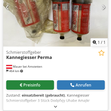
1
/
1
Schmierstoffgeber
Kannegiesser
Perma
Mauer bei Amstetten
464 km
Preisinfo
Anrufen
Zustand:
einsatzbereit (gebraucht)
, Kannegiesser
Schmierstoffgeber 3 Stück Dodpfxjy Uhabe Amajkr
Permanent Star Artikelnummer 6369847