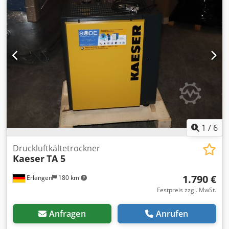
1
/
6
Druckluftkältetrockner
Kaeser
TA 5
1.790 €
Erlangen
180 km
Festpreis zzgl. MwSt.
Anfragen
Anrufen