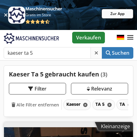
Maschinensucher
Zur App
Gratis im Store
Verkaufen
Suchen
Kaeser Ta 5 gebraucht kaufen
(3)
Filter
Relevanz
Kaeser
TA 5
TA
Alle Filter entfernen
Kleinanzeige