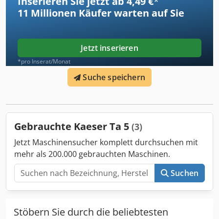
Inserieren Sie jetzt ab 4,49 €
*
/ 50 Hz
11 Millionen
Käufer warten auf Sie
Jetzt inserieren
*pro Inserat/Monat
Suche speichern
Gebrauchte Kaeser Ta 5
(3)
Jetzt Maschinensucher komplett durchsuchen mit
mehr als 200.000 gebrauchten Maschinen.
Suchen
Stöbern Sie durch die beliebtesten