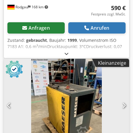
590 €
Rodgau
168 km
Festpreis zzgl. MwSt.
Anfragen
Anrufen
Zustand:
gebraucht
, Baujahr:
1999
, Volumenstrom ISO
7183 A1: 0,6 m³/minDrucktaupunkt: 3°CDruckverlust: 0,07
barElektr. Leistungsaufnahme bei 100 % Vol.: 0,29
kWElektr. Leistungsaufnahme bei 50 % Vol.: 0,17
Kleinanzeige
kWÜberdruck: 3 bis 16 barTemperatur Umgebung: +3 bis +
43°Cmax. Eintrittstemperatur Druckluft: 55°CAbmessung B
x T x H : 630 x 484 x 779 mmMasse: 70 kgAnschluss
Druckluft: G 3/4Anschluss Kondensatableiter: G
1/4Elektrische Versorgung: 230 V / 1 / 50 Hz Djdpfx Ahjy
Ernws Sjck Lagerort: