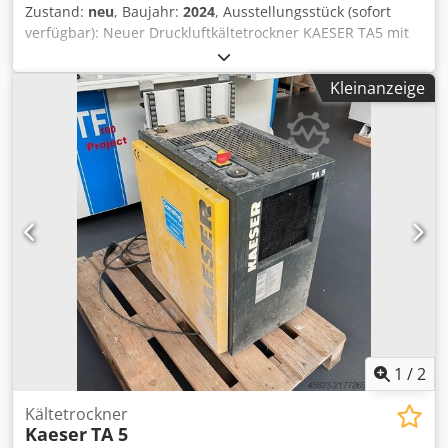
Zustand:
neu
, Baujahr:
2024
, Ausstellungsstück (sofort
verfügbar): Neuer Druckluftkältetrockner KAESER TA5 mit
engergiesparender SECOTEC-Steuerung. mit
Kondensatableiter Schwimmergesteuert mit Kältespeicher
Kleinanzeige
Baujahr: 2024 Techn.Daten: Volumenstrom: 0,60 m³/min
Drucktaupunkt: 3°C Überdruck: 3 bis 16 bar
Umgebungstemperatur: +3°C bis + 43°C max. Druckluft
Eintrittstemperatur: + 55° C Anschlussdruckluft: G 3/4"
Dcedpjh Rwd Rofx Ah Sek Abmessung (B x T x H): 630 x 484
x 779 mm Gewicht: 70 kg elektrische Versorgung: 230 V / 1 /
50 Hz Besuchen Sie unsere Geschäftsräume in Erlangen.
Auf über 450 qm Ausstellungsfläche finden Sie eine große
Anzahl an gebrauchten und neuen Kompressoren.
1
/
2
Kältetrockner
Kaeser
TA 5