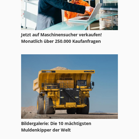
Kaeser M 43
Kaeser M 45
Kaeser M 50
Jetzt auf Maschinensucher verkaufen!
Kaeser M17
Monatlich über 250.000 Kaufanfragen
Kaeser Schraubenkompressor
Kaeser Sk 25
Kaeser Sx 3
Kaeser Ta 8
Kaeser Tb 19
Kaeser Tc 36
Bildergalerie: Die 10 mächtigsten
Kaeser Td 51
Muldenkipper der Welt