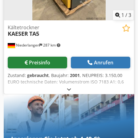
1
/
3
Kältetrockner
KAESER
TA5
Niederlangen
287 km
Preisinfo
Anrufen
Zustand:
gebraucht
, Baujahr:
2001
, NEUPREIS: 3.150,00
EURO technische Daten: Volumenstrom ISO 7183 A1: 0,6
m³/min Drucktaupunkt: 3°C Druckverlust: 0,07 bar
Dsdpfxew Ahyko Ah Ssck Elektr. Leístungsaufnahme bei
100 % Vol.: 0,29 kW Elektr. Leistungsaufnahme bei 50 %
Vol.: 0,17 kW Überdruck: 3 bis 16 bar Temperatur
Umgebung: +3 bis + 43°C max. Eintrittstemperatur
Druckluft: 55°C Abmessung B x T x H : 630 x 484 x 779 mm
Masse: 70 kg Anschluss Druckluft: G 3/4" Anschluss
Kondensatableiter: G 1/4" Elektrische Versorgung: 230 V / 1