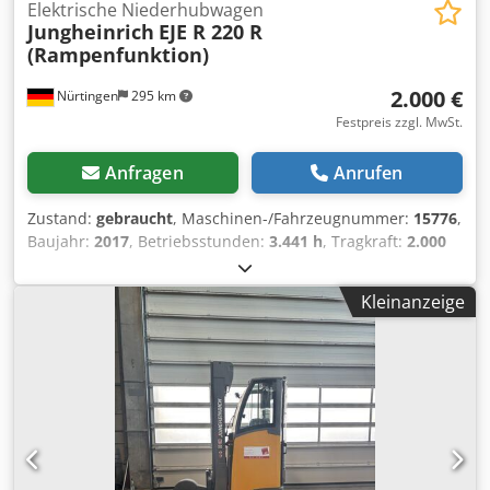
Elektrische Niederhubwagen
Jungheinrich
EJE R 220 R
(Rampenfunktion)
2.000 €
Nürtingen
295 km
Festpreis zzgl. MwSt.
Anfragen
Anrufen
Zustand:
gebraucht
, Maschinen-/Fahrzeugnummer:
15776
,
Baujahr:
2017
, Betriebsstunden:
3.441 h
, Tragkraft:
2.000
kg
, Lastschwerpunkt:
600 mm
, Kraftstofftyp:
elektrisch
,
Masttyp:
Sonstige
, Bauhöhe:
1.340 mm
, Batteriespannung:
Kleinanzeige
24 V
, Gabellänge:
1.200 mm
, Gesamtgewicht:
658 kg
,
4858488 Seriennummer: 91620639 Csdpfew R Ay Hsx An
Hsha Batteriedaten: 24 Volt