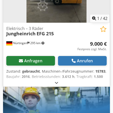
1
/
42
Elektrisch – 3 Räder
Jungheinrich
EFG 215
9.000 €
Nürtingen
295 km
Festpreis zzgl. MwSt.
Anfragen
Anrufen
Zustand:
gebraucht
, Maschinen-/Fahrzeugnummer:
15783
,
Baujahr:
2016
, Betriebsstunden:
3.612 h
, Tragkraft:
1.500
kg
, Hubhöhe:
3.100 mm
, Freihub:
1.620 mm
,
Lastschwerpunkt:
500 mm
, Kraftstofftyp:
elektrisch
,
Masttyp:
Duplex
, Bauhöhe:
2.005 mm
, Gabellänge:
1.200
mm
, Vorderreifengröße:
18x7-8
, Hinterreifengröße:
140/55-9
, Gesamtgewicht:
3.071 kg
, 4858141
Seriennummer: FN512312 Wartung und UVV-Prüfung