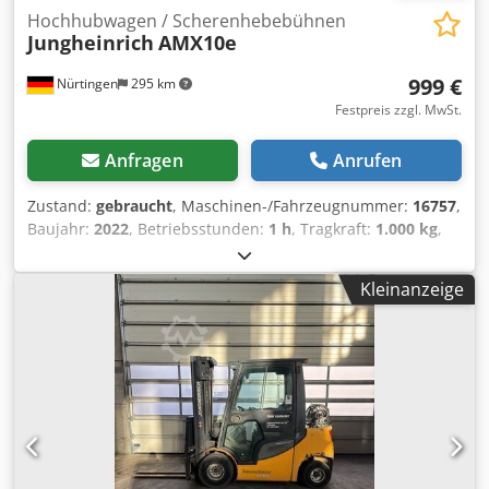
Hochhubwagen / Scherenhebebühnen
Jungheinrich
AMX10e
999 €
Nürtingen
295 km
Festpreis zzgl. MwSt.
Anfragen
Anrufen
Zustand:
gebraucht
, Maschinen-/Fahrzeugnummer:
16757
,
Baujahr:
2022
, Betriebsstunden:
1 h
, Tragkraft:
1.000 kg
,
Hubhöhe:
800 mm
, Lastschwerpunkt:
600 mm
,
Kraftstofftyp:
elektrisch
, Masttyp:
Sonstige
, Bauhöhe:
Kleinanzeige
1.300 mm
, Batteriespannung:
24 V
, Gabellänge:
1.150 mm
,
Vorderreifengröße:
, Hinterreifengröße:
, Gesamtgewicht:
202 kg
, 5066232 Cjdpoygn Ubofx An Hsha Seriennummer:
24918635 Batteriedaten: 24 V