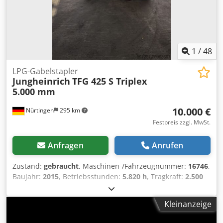
1
/
48
LPG-Gabelstapler
Jungheinrich
TFG 425 S Triplex
5.000 mm
10.000 €
Nürtingen
295 km
Festpreis zzgl. MwSt.
Anfragen
Anrufen
Zustand:
gebraucht
, Maschinen-/Fahrzeugnummer:
16746
,
Baujahr:
2015
, Betriebsstunden:
5.820 h
, Tragkraft:
2.500
kg
, Hubhöhe:
5.000 mm
, Freihub:
1.750 mm
,
Lastschwerpunkt:
500 mm
, Kraftstofftyp:
Gas
, Masttyp:
Kleinanzeige
Triplex
, Bauhöhe:
2.250 mm
, Gabellänge:
1.200 mm
,
Vorderreifengröße:
205/27-10x12
, Hinterreifengröße:
6.50-