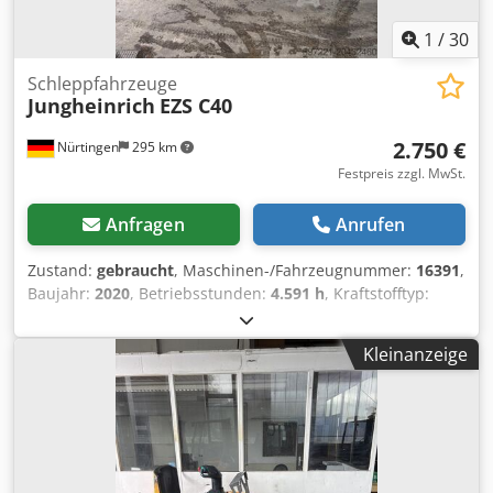
1
/
30
Schleppfahrzeuge
Jungheinrich
EZS C40
2.750 €
Nürtingen
295 km
Festpreis zzgl. MwSt.
Anfragen
Anrufen
Zustand:
gebraucht
, Maschinen-/Fahrzeugnummer:
16391
,
Baujahr:
2020
, Betriebsstunden:
4.591 h
, Kraftstofftyp:
elektrisch
, Masttyp:
Sonstige
, Bauhöhe:
1.500 mm
,
Batteriespannung:
24 V
, Vorderreifengröße:
,
Kleinanzeige
Hinterreifengröße:
, Gesamtgewicht:
1.141 kg
, 5006098
Chjdpfxsxtvwpe An Hoa Seriennummer: 91647823
Batterieangaben: 24 Volt, 3PZM465