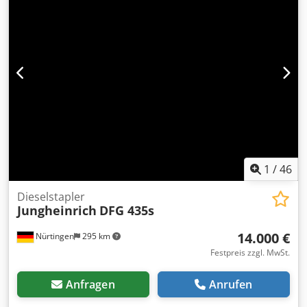
10
, Gesamtgewicht:
4.374 kg
, Ausstattung:
Kabine
,
5049505 Csdpfex S S Dxex An Hsha Seriennummer:
FN491099
1
/
46
Dieselstapler
Jungheinrich
DFG 435s
14.000 €
Nürtingen
295 km
Festpreis zzgl. MwSt.
Anfragen
Anrufen