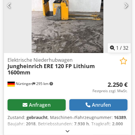
1
/
32
Elektrische Niederhubwagen
Jungheinrich
ERE 120 FP Lithium
1600mm
2.250 €
Nürtingen
295 km
Festpreis zzgl. MwSt.
Anfragen
Anrufen
Zustand:
gebraucht
, Maschinen-/Fahrzeugnummer:
16389
,
Baujahr:
2018
, Betriebsstunden:
7.930 h
, Tragkraft:
2.000
kg
, Hubhöhe:
150 mm
, Lastschwerpunkt:
800 mm
,