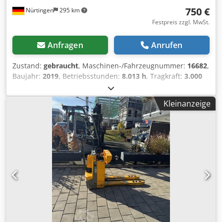
750 €
Nürtingen
295 km
Festpreis zzgl. MwSt.
Anfragen
Anrufen
Zustand:
gebraucht
, Maschinen-/Fahrzeugnummer:
16682
,
Baujahr:
2019
, Betriebsstunden:
8.013 h
, Tragkraft:
3.000
kg
, Kraftstofftyp:
elektrisch
, Masttyp:
Sonstige
, 5014029
Chjdpfx Ajxwgz Hjn Hja Seriennummer: 91638297
Kleinanzeige