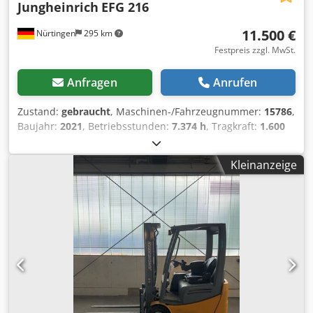
Jungheinrich
EFG 216
11.500 €
Nürtingen
295 km
Festpreis zzgl. MwSt.
Anfragen
Anrufen
Zustand:
gebraucht
, Maschinen-/Fahrzeugnummer:
15786
,
Baujahr:
2021
, Betriebsstunden:
7.374 h
, Tragkraft:
1.600
kg
, Hubhöhe:
3.700 mm
, Freihub:
1.900 mm
,
Lastschwerpunkt:
500 mm
, Kraftstofftyp:
elektrisch
,
Kleinanzeige
Masttyp:
Duplex
, Bauhöhe:
2.350 mm
, Batteriespannung:
48 V
, Gabellänge:
1.150 mm
, Vorderreifengröße:
18x7-8
,
Hinterreifengröße:
140/55-9
, 4868711 Seriennummer:
FN647042 Batterieangaben: 48 Volt Wartung und UVV-
Prüfung wurden durchgeführt. Batterieladegerät ist im
Lieferumfang enthalten. Chsdpfx Asw R Az Den Hoa