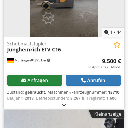
1
/
44
Schubmaststapler
Jungheinrich
ETV C16
9.500 €
Nürtingen
295 km
Festpreis zzgl. MwSt.
Anfragen
Anrufen
Zustand:
gebraucht
, Maschinen-/Fahrzeugnummer:
15710
,
Baujahr:
2018
, Betriebsstunden:
5.267 h
, Tragkraft:
1.600
kg
, Hubhöhe:
5.810 mm
, Freihub:
2.000 mm
,
Lastschwerpunkt:
600 mm
, Kraftstofftyp:
elektrisch
,
Kleinanzeige
Masttyp:
Triplex
, Bauhöhe:
2.500 mm
, Batteriespannung:
48 V
, Gabellänge:
1.200 mm
, Gesamtgewicht:
3.586 kg
,