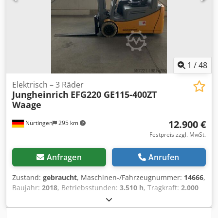
1
/
48
Elektrisch – 3 Räder
Jungheinrich
EFG220 GE115-400ZT
Waage
12.900 €
Nürtingen
295 km
Festpreis zzgl. MwSt.
Anfragen
Anrufen
Zustand:
gebraucht
, Maschinen-/Fahrzeugnummer:
14666
,
Baujahr:
2018
, Betriebsstunden:
3.510 h
, Tragkraft:
2.000
kg
, Hubhöhe:
4.000 mm
, Lastschwerpunkt:
500 mm
,
Kraftstofftyp:
elektrisch
, Masttyp:
Simplex
, Bauhöhe:
2.500