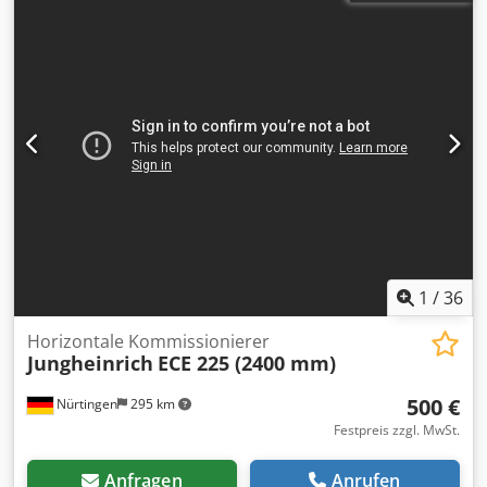
1
/
36
Horizontale Kommissionierer
Jungheinrich
ECE 225 (2400 mm)
500 €
Nürtingen
295 km
Festpreis zzgl. MwSt.
Anfragen
Anrufen