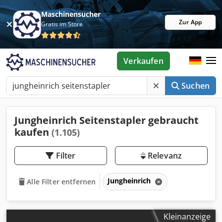
Maschinensucher
Zur App
Gratis im Store
Verkaufen
Suchen
Jungheinrich Seitenstapler gebraucht
kaufen
(1.105)
Filter
Relevanz
Jungheinrich
Alle Filter entfernen
Kleinanzeige