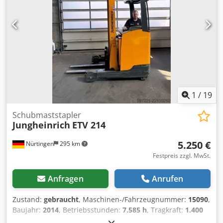
1
/
19
Schubmaststapler
Jungheinrich
ETV 214
5.250 €
Nürtingen
295 km
Festpreis zzgl. MwSt.
Anfragen
Anrufen
Zustand:
gebraucht
, Maschinen-/Fahrzeugnummer:
15090
,
Baujahr:
2014
, Betriebsstunden:
7.585 h
, Tragkraft:
1.400
kg
, Hubhöhe:
7.400 mm
, Freihub:
2.500 mm
,