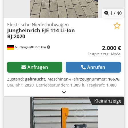
1
/
40
Elektrische Niederhubwagen
Jungheinrich
EJE 114 Li-Ion
BJ:2020
2.000 €
Nürtingen
295 km
Festpreis zzgl. MwSt.
Anfragen
Anrufen
Zustand:
gebraucht
, Maschinen-/Fahrzeugnummer:
16676
,
Baujahr:
2020
, Betriebsstunden:
1.309 h
, Tragkraft:
1.400
kg
, Hubhöhe:
200 mm
, Lastschwerpunkt:
600 mm
,
Kraftstofftyp:
elektrisch
, Masttyp:
Sonstige
, Bauhöhe:
Kleinanzeige
1.320 mm
, Batteriespannung:
24 V
, Vorderreifengröße:
,
Hinterreifengröße:
, Gesamtgewicht:
407 kg
, 5014032
Codsxwf Sqjpfx An Hjha Seriennummer: 98265203 Batterie-
Details: 24 Volt