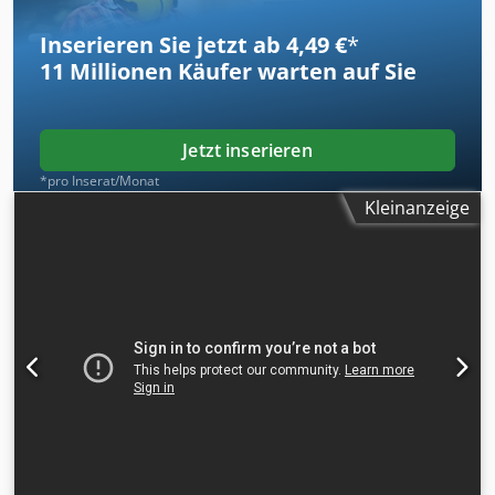
durchgeführt Werkstattüberholt und teilweise neu lackiert
Codpjw R Azqefx An Hoha inklusive Batterieladegerät
Inserieren Sie jetzt ab 4,49 €
*
11 Millionen
Käufer warten auf Sie
Jetzt inserieren
*pro Inserat/Monat
Kleinanzeige