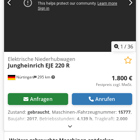
1
/
36
Elektrische Niederhubwagen
Jungheinrich
EJE 220 R
1.800 €
Nürtingen
295 km
Festpreis zzgl. MwSt.
Anfragen
Anrufen
Zustand:
gebraucht
, Maschinen-/Fahrzeugnummer:
15777
,
Baujahr:
2017
, Betriebsstunden:
4.139 h
, Tragkraft:
2.000
kg
, Hubhöhe:
200 mm
, Lastschwerpunkt:
600 mm
,
Kraftstofftyp:
elektrisch
, Masttyp:
Sonstige
, Bauhöhe:
1.350 mm
, Gabellänge:
1.150 mm
, 4949986 Csdpfsw R Ay