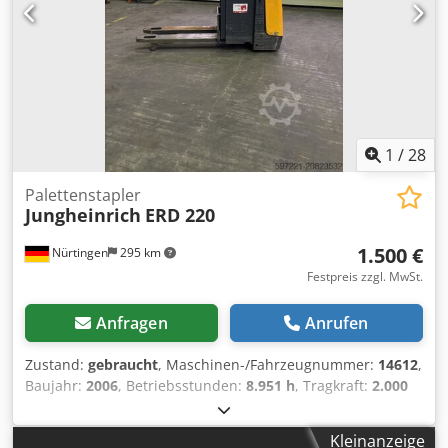
1
/
28
Palettenstapler
Jungheinrich
ERD 220
1.500 €
Nürtingen
295 km
Festpreis zzgl. MwSt.
Anfragen
Anrufen
Zustand:
gebraucht
, Maschinen-/Fahrzeugnummer:
14612
,
Baujahr:
2006
, Betriebsstunden:
8.951 h
, Tragkraft:
2.000
kg
, Hubhöhe:
2.010 mm
, Lastschwerpunkt:
600 mm
,
Kraftstofftyp:
elektrisch
, Masttyp:
Mono
, Bauhöhe:
1.430
Kleinanzeige