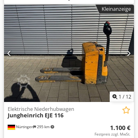
Lastschwerpunkt:
600 mm
, Kraftstofftyp:
elektrisch
,
Kleinanzeige
Masttyp:
Triplex
, Bauhöhe:
3.000 mm
, Batteriespannung:
48 V
, Gabellänge:
1.150 mm
, Gesamtgewicht:
2.340 kg
,
5168704 Chjdpfxszfd U Ts An Hja Seriennummer: 91095218
Batterie-Details: 48 V, 4 PzS, 620 Ah (Baujahr 2017)
1
/
12
Elektrische Niederhubwagen
Jungheinrich
EJE 116
1.100 €
Nürtingen
295 km
Festpreis zzgl. MwSt.