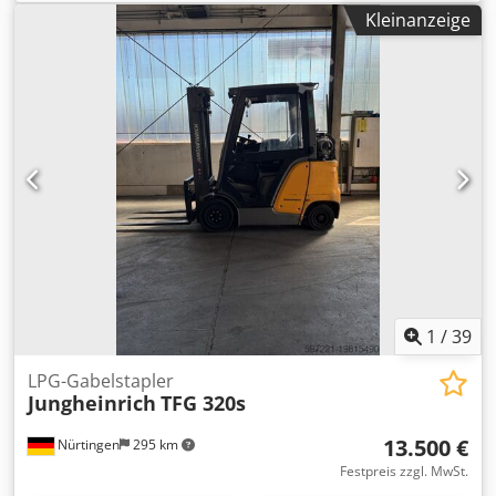
Kraftstofftyp:
elektrisch
, Masttyp:
Sonstige
,
Kleinanzeige
Batteriespannung:
24 V
, Gabellänge:
1.600 mm
, 4968166
Seriennummer: 98216289 Chedpsxfd Aqjfx An Hja Batterie-
Details: 24 Volt
1
/
39
LPG-Gabelstapler
Jungheinrich
TFG 320s
13.500 €
Nürtingen
295 km
Festpreis zzgl. MwSt.