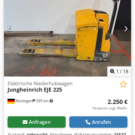
Ausstattung:
Kabine
, 5145044 Seriennummer: 91628050
Batteriedetails: 48 V, 4 EPzS, 620 Ah, Baujahr: 2018
Chedpfx Asy H Tzzon Hoa
1
/
18
Elektrische Niederhubwagen
Jungheinrich
EJE 225
2.250 €
Nürtingen
295 km
Festpreis zzgl. MwSt.
Anfragen
Anrufen
Zustand:
gebraucht
, Maschinen-/Fahrzeugnummer:
15537
,