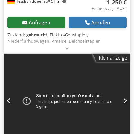
1.250 €
Hessisch Lichtenau
51 km
Festpreis zzgl. MwSt.
Anfragen
Anrufen
Zustand:
gebraucht
, Elektro-Gehstapler,
Niederflurhubwagen, Ameise, Deichselstapler
JUNGHEINRICH Typ EJE 116 Serien. Nr: 90316421 Baujahr
2008 Nenntragkraft: 1600 kg Hubhöhe: 200 mm
Kleinanzeige
Gabellänge: 1150 mm Betriebsspannung: 24 Volt
Gesamtlänge: 1750 mm Credpfxeyr R Dpo Alyjf
Gesamtbreite: 730 mm Bauhöhe mit Deichsel: 1330 mm -
Batterie aus Baujahr 2013, Typ 24V 2 PzS 250 (24 Volt, 250
AH) - Batterie Automatik-Ladegerät Jungheinrich 24 Volt, 25
Amp. - 3818 Betriebsstunden abgelesen. Gewicht ca. 560
kg guter Zustand