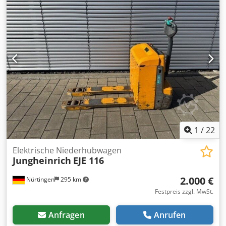
Alyjrf Seriennummer: 90315321
1
/
22
Elektrische Niederhubwagen
Jungheinrich
EJE 116
2.000 €
Nürtingen
295 km
Festpreis zzgl. MwSt.
Anfragen
Anrufen