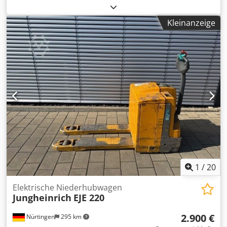
Elektrogabelhubwagen, Tragfähigkeit 1600Kgs, Gabeln
1150mm, mit Ersatzbatterie
Kleinanzeige
1
/
20
Elektrische Niederhubwagen
Jungheinrich
EJE 220
2.900 €
Nürtingen
295 km