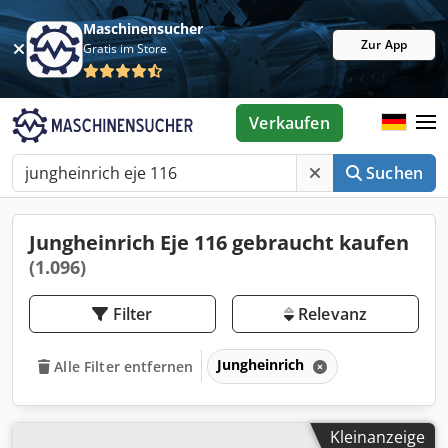
Maschinensucher
Zur App
Gratis im Store
Verkaufen
Suchen
Jungheinrich Eje 116 gebraucht kaufen
(1.096)
Filter
Relevanz
Jungheinrich
Alle Filter entfernen
Kleinanzeige