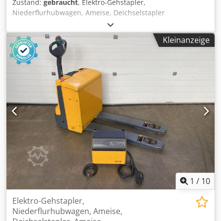
Zustand:
gebraucht
, Elektro-Gehstapler,
Niederflurhubwagen, Ameise, Deichselstapler
JUNGHEINRICH Typ EJE 116 Masch. Nr.: 98003363 Baujahr
2010 Nenntragkraft: 1600 kg Hubhöhe: 200 mm
Kleinanzeige
Gabellänge: 1150 mm Betriebsspannung: 24 Volt
Gesamtlänge: 1700 mm Gesamtbreite: 730 mm Bauhöhe
mit Deichsel: 1350 mm - Neue Batterie aus Baujahr 09-
2025, Typ 24V 2 PZB 150 (24 Volt, 150 AH) - integriertes
Automatik Ladegerät JUNGHEINRICH, Typ E 230 G 24/30 B-
ELG (24 Volt, 30 Ampere) - 3148 Betriebsstunden
abgelesen. Cedpsxbtxmefx Alyerf Gewicht ca. 460 kg guter
Zustand
1
/
10
Elektro-Gehstapler,
Niederflurhubwagen, Ameise,