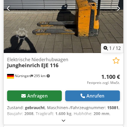
1
/
12
Elektrische Niederhubwagen
Jungheinrich
EJE 116
1.100 €
Nürtingen
295 km
Festpreis zzgl. MwSt.
Anfragen
Anrufen
Zustand:
gebraucht
, Maschinen-/Fahrzeugnummer:
15081
,
Baujahr:
2008
, Tragkraft:
1.600 kg
, Hubhöhe:
200 mm
,
Lastschwerpunkt:
600 mm
, Kraftstofftyp:
elektrisch
,
Masttyp:
Sonstige
, Bauhöhe:
1.300 mm
, Batteriespannung: