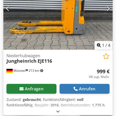
1
/
4
Niederhubwagen
Jungheinrich
EJE116
999 €
Münster
213 km
VB zzgl. MwSt.
Anfragen
Anrufen
Zustand:
gebraucht
, Funktionsfähigkeit:
voll
funktionsfähig
, Baujahr:
2016
, Betriebsstunden:
1.775 h
,
Tragkraft:
1.600 kg
, Hubhöhe:
122 mm
, Kraftstofftyp:
elektrisch
, Bauhöhe:
1.313 mm
, Gabellänge:
1.150 mm
,