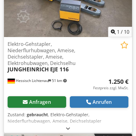
1
/
10
Elektro-Gehstapler,
Niederflurhubwagen, Ameise,
Deichselstapler, Ameise,
Elektrohubwagen, Deichselhu
JUNGHEINRICH
EJE 116
1.250 €
Hessisch Lichtenau
51 km
Festpreis zzgl. MwSt.
Anfragen
Anrufen
Zustand:
gebraucht
, Elektro-Gehstapler,
Niederflurhubwagen, Ameise, Deichselstapler
JUNGHEINRICH Typ EJE 116 Serien. Nr: 98008311 Baujahr
2010 Nenntragkraft: 1600 kg Hubhöhe: 200 mm