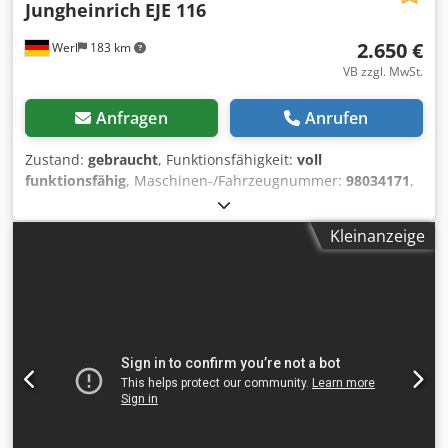
Jungheinrich
EJE 116
2.650 €
Werl
183 km
VB zzgl. MwSt.
Anfragen
Anrufen
Zustand:
gebraucht
, Funktionsfähigkeit:
voll
funktionsfähig
, Maschinen-/Fahrzeugnummer:
98034171
,
Baujahr:
2011
, Betriebsstunden:
3.134 h
, Tragkraft:
1.600
kg
, Kraftstofftyp:
elektrisch
, Antriebsart:
Elektro
,
Kleinanzeige
Niederhubwagen Fahrgestellnummer: 98034171
Lastschwerpunkt: 600 Credpfx Alsznqrksyof Zustand:
Einsatzbereit und voll funktionsfähig Zustand Technisch:
gut Batterie Volt: 24V Batterie Ah: 150Ah Batterie Typ: PzS
Batterie Baujahr: 2024 Beschreibung: Wartung + UVV neu
Ladegerät integriert