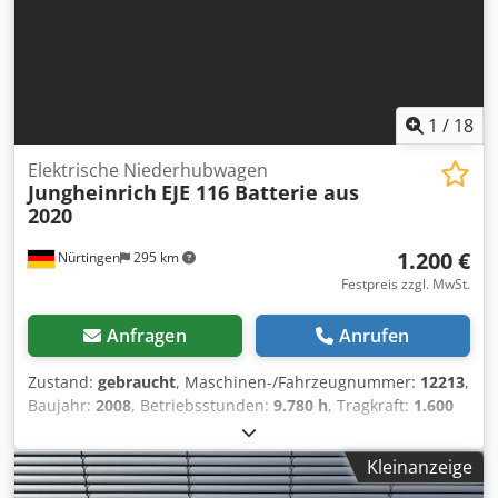
1
/
18
Elektrische Niederhubwagen
Jungheinrich
EJE 116 Batterie aus
2020
1.200 €
Nürtingen
295 km
Festpreis zzgl. MwSt.
Anfragen
Anrufen
Zustand:
gebraucht
, Maschinen-/Fahrzeugnummer:
12213
,
Baujahr:
2008
, Betriebsstunden:
9.780 h
, Tragkraft:
1.600
kg
, Hubhöhe:
200 mm
, Lastschwerpunkt:
600 mm
,
Kraftstofftyp:
elektrisch
, Masttyp:
Sonstige
, Bauhöhe:
Kleinanzeige
1.330 mm
, Gesamtgewicht:
577 kg
, 5007021 Codpfxjxubfzj