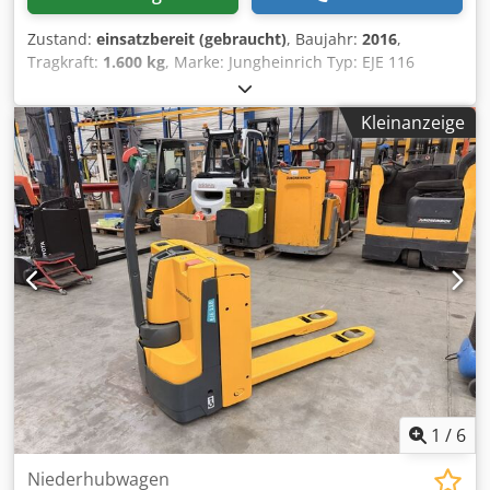
Zustand:
einsatzbereit (gebraucht)
, Baujahr:
2016
,
Tragkraft:
1.600 kg
, Marke: Jungheinrich Typ: EJE 116
Baujahr: 2016 Tragkraft: 1600 kg Hubhöhe: 200 mm
Gabelmaße: 1150 x 540 mm Batteriezustand: 80%
Kleinanzeige
Cjdjzixwkspfx Alyorf Inklusive interner Ladegerät Nur auf
der Suche nach einer neuen Batterie? Diese können wir
ebenfalls liefern. Für weitere Informationen kontaktieren
Sie uns.
1
/
6
Niederhubwagen