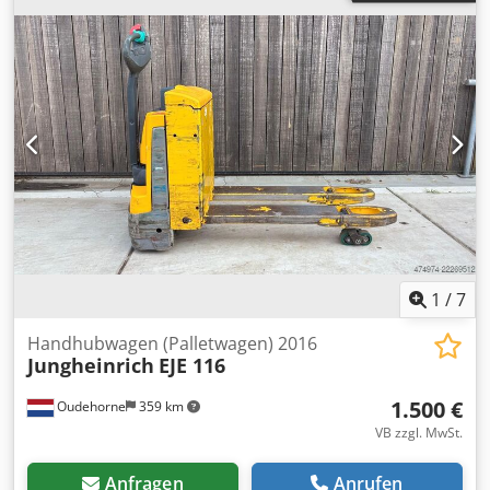
1
/
7
Handhubwagen (Palletwagen) 2016
Jungheinrich
EJE 116
1.500 €
Oudehorne
359 km
VB zzgl. MwSt.
Anfragen
Anrufen