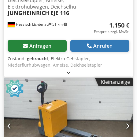
Deichselstapler, Ameise,
Elektrohubwagen, Deichselhu
JUNGHEINRICH
EJE 116
1.150 €
Hessisch Lichtenau
51 km
Festpreis zzgl. MwSt.
Anfragen
Anrufen
Zustand:
gebraucht
, Elektro-Gehstapler,
Niederflurhubwagen, Ameise, Deichselstapler
JUNGHEINRICH Typ EJE 116 Masch. Nr: 90292723 Baujahr
2008 Nenntragkraft: 1600 kg Hubhöhe: 200 mm
Kleinanzeige
Gabellänge: 1150 mm Betriebsspannung: 24 Volt
Gesamtlänge: 1750 mm Gesamtbreite: 730 mm Bauhöhe
mit Deichsel: 1330 mm - Batterie aus Baujahr 2014, Typ
24V 2 PzS 250 (24 Volt, 250 AH) - Batterie Automatik-
Ladegerät Jungheinrich 24 Volt, 20 Amp Cjdoyxy Sqopfx
Alyorf - 2767 Betriebsstunden abgelesen. Gewicht ca. 560
kg guter Zustand