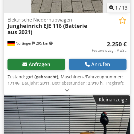
1
/
13
Elektrische Niederhubwagen
Jungheinrich
EJE 116 (Batterie
aus 2021)
2.250 €
Nürtingen
295 km
Festpreis zzgl. MwSt.
Anfragen
Anrufen
Zustand:
gut (gebraucht)
, Maschinen-/Fahrzeugnummer:
17146
, Baujahr:
2011
, Betriebsstunden:
2.910 h
, Tragkraft:
1.600 kg
, Hubhöhe:
220 mm
, Lastschwerpunkt:
600 mm
,
Kraftstofftyp:
elektrisch
, Masttyp:
Sonstige
, Bauhöhe:
Kleinanzeige
1.300 mm
, Batteriespannung:
24 V
, Gabellänge:
1.150 mm
,
Gesamtgewicht:
541 kg
, 5178161 Seriennummer: 98030707
Crsdpozfdrxjfx Alyjf Batteriedaten: 24 V, 2 PzS, 250 Ah
(Baujahr 2021)