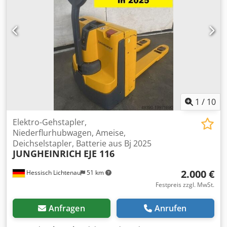
Batterie Ah: 250Ah Batterie Baujahr: 2011 Beschreibung:
Jungheinrich EJE 116 Nr.: R0254 Baujahr: 2011
Betriebsstunden: 5511 Das Gerät befindet sich optisch und
technisch in gutem Zustand. Irrtümer und
Zwischenverkauf vorbehalten. Sollten Sie Ihren Stapler
nicht gefunden haben, sprechen Sie uns an. Wir haben
noch eine große Auswahl weiterer Geräte vor Ort.
1
/
10
Elektro-Gehstapler,
Niederflurhubwagen, Ameise,
Deichselstapler, Batterie aus Bj 2025
JUNGHEINRICH
EJE 116
2.000 €
Hessisch Lichtenau
51 km
Festpreis zzgl. MwSt.
Anfragen
Anrufen