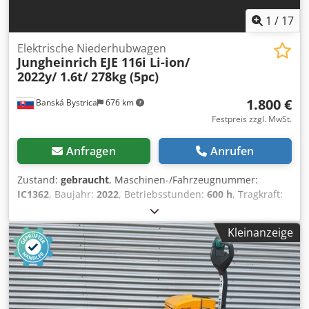
1
/
17
Elektrische Niederhubwagen
Jungheinrich
EJE 116i Li-ion/
2022y/ 1.6t/ 278kg (5pc)
1.800 €
Banská Bystrica
676 km
Festpreis zzgl. MwSt.
Anfragen
Anrufen
Zustand:
gebraucht
, Maschinen-/Fahrzeugnummer:
IC1362
, Baujahr:
2022
, Betriebsstunden:
600 h
, Tragkraft:
1.600 kg
, Gesamtgewicht:
278 kg
, Motortyp: Elektrisch,
Hersteller: Jungheinrich Crodpfx Aljy Skcaeyef
Kleinanzeige