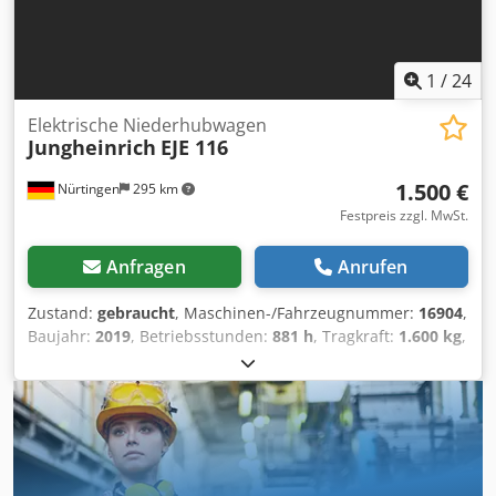
1
/
24
Elektrische Niederhubwagen
Jungheinrich
EJE 116
1.500 €
Nürtingen
295 km
Festpreis zzgl. MwSt.
Anfragen
Anrufen
Zustand:
gebraucht
, Maschinen-/Fahrzeugnummer:
16904
,
Baujahr:
2019
, Betriebsstunden:
881 h
, Tragkraft:
1.600 kg
,
Hubhöhe:
220 mm
, Lastschwerpunkt:
600 mm
,
Kraftstofftyp:
elektrisch
, Masttyp:
Sonstige
, Bauhöhe:
1.300 mm
, Batteriespannung:
24 V
, Gabellänge:
1.150 mm
,
Gesamtgewicht:
305 kg
, 5087127 Crodpoynu Iqofx Alysf
Seriennummer: 98253791 Batteriedaten: 24 V, 2 PzB, 150
Ah (2019)