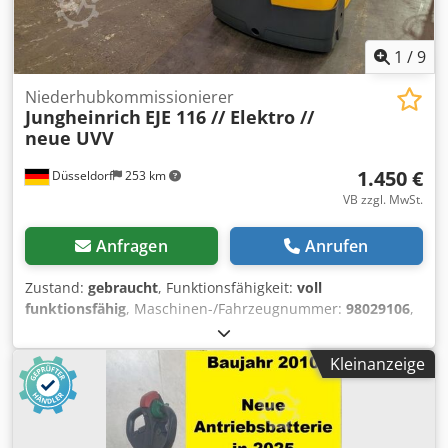
1
/
9
Niederhubkommissionierer
Jungheinrich
EJE 116 // Elektro //
neue UVV
1.450 €
Düsseldorf
253 km
VB zzgl. MwSt.
Anfragen
Anrufen
Zustand:
gebraucht
, Funktionsfähigkeit:
voll
funktionsfähig
, Maschinen-/Fahrzeugnummer:
98029106
,
Baujahr:
2011
, Betriebsstunden:
5.511 h
, Tragkraft:
1.600
kg
, Kraftstofftyp:
elektrisch
, Bauhöhe:
1.330 mm
,
Kleinanzeige
Gabellänge:
1.200 mm
, Antriebsart:
Elektro
,
Niederhubkommissionierer Fahrgestellnummer: 98029106
Zustand: Einsatzbereit und voll funktionsfähig Zustand
Technisch: gut Batterie Volt: 24V Crodpfx Aljuhwzqsyof