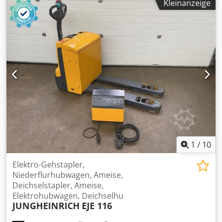
Kleinanzeige
Gabellänge: 1150 mm Betriebsspannung: 24 Volt
Gesamtlänge: 1750 mm Gesamtbreite: 730 mm Bauhöhe
mit Deichsel: 1300 mm - Batterie aus Baujahr 2014, Typ
24V 2 PzS 250 (24 Volt, 250 AH) - Batterie Automatik-
Ladegerät Jungheinrich 24 Volt, 30 Amp. - 2399
Betriebsstunden abgelesen. Csdpoyr R Dvsfx Alyorf
Gewicht ca. 560 kg guter Zustand
1
/
10
Elektro-Gehstapler,
Niederflurhubwagen, Ameise,
Deichselstapler, Ameise,
Elektrohubwagen, Deichselhu
JUNGHEINRICH
EJE 116