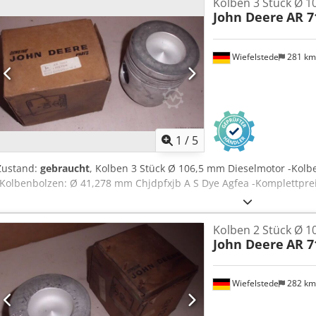
Kolben 3 Stück Ø 
darum.Unter anderem können wir Ihnen gegen Aufpreis die folgend
John Deere
AR 7
Inzahlungnahme Ihres alten FahrzeugsTÜV/SP AbnahmeKomplette 
FinanzierungenBeantragung von ExportkennzeichenÜberführung v
FahrzeugenBergungen und Fahrzeugtransporte----IHR VTS TEAM Ced
Wiefelstede
281 k
1
/
5
Zustand:
gebraucht
, Kolben 3 Stück Ø 106,5 mm Dieselmotor -Kol
-Kolbenbolzen: Ø 41,278 mm Chjdpfxjb A S Dye Agfea -Komplettpreis
Kolben 2 Stück Ø 
John Deere
AR 7
Wiefelstede
282 k