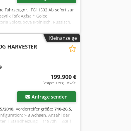
rne Fahrzeugnr.: FG11502 Ab sofort zur
ytlk Tsfx Agfsa * Golec
oria Sologubova (Polnisch, Russisch,
ten Gerne nehmen wir Ihr gebrauchtes
lich. GOLEC NUTZFAHRZEUGE GMBH Wir
Kleinanzeige
 Bulgarisch. ----.
0G HARVESTER
199.900 €
Festpreis zzgl. MwSt.
Anfrage senden
5/2018
, Vorderreifengröße:
710-26,5
,
nfiguration:
> 3 Achsen
, Anzahl der
ter | Standheizung | 11870h | 8x8 |
rieb:Hydrostatisch/mechanische