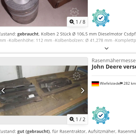
1
/
8
Zustand:
gebraucht
, Kolben 2 Stück Ø 106,5 mm Dieselmotor Csdpf
mm -Kolbenhöhe: 112 mm -Kolbenbolzen: Ø 41,278 mm -Komplettprei
Rasenmähermesser
John Deere
vers
Wiefelstede
282 k
1
/
2
Zustand:
gut (gebraucht)
, für Rasentraktor, Aufsitzmäher, Rasenm