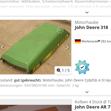
Rasenmäher, Mähbalken, Scheibenmähwerk -Rasenmähermesser: 48 
Paket: komplett -Preis:komplett -Gewicht: 120 kg Chedsb A R Uhspfx
Motorhaube
John Deere
318
Wiefelstede
282 k
1
/
5
Zustand:
gut (gebraucht)
, Motorhaube, John Deere Cjdpfsb A St Ajx 
Abmessungen: 920/380/H180 mm -Gewicht: 2 kg
Kolben 4 Stück Ø 
John Deere
AR 7