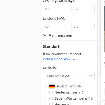
Gesamtgewicht [kg]:
-
Leistung [kW]:
-
Mehr anzeigen
Standort
Ihr erkannter Standort:
Deutschland
(ändern)
Umkreis:
Unbegrenzt
(51)
Deutschland
(39)
hiffsdiesel
John Deere 1030
John Deere 1020
Niedersachsen
(12)
Baden-Württemberg
(11)
Hessen
(8)