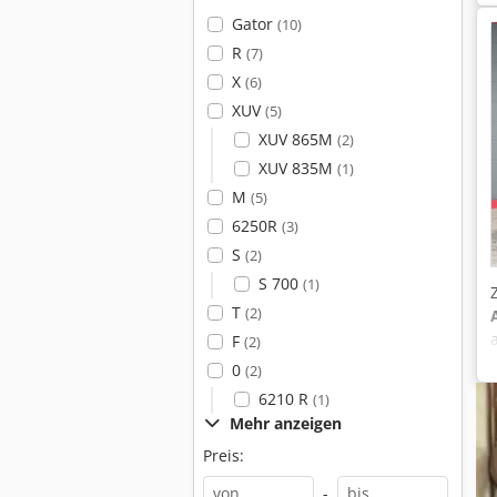
Gator
(10)
R
(7)
X
(6)
XUV
(5)
XUV 865M
(2)
XUV 835M
(1)
M
(5)
6250R
(3)
S
(2)
S 700
(1)
T
(2)
F
(2)
0
(2)
6210 R
(1)
Mehr anzeigen
Preis:
-