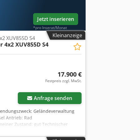
Jetzt inserieren
*pro Inserat/Monat
Kleinanzeige
4x2 XUV855D S4
r 4x2 XUV855D S4
17.900 €
Festpreis zzgl. MwSt.
Anfrage senden
rwendungszweck: Geländeverwaltung
sel Antrieb: Rad
meiner Zustand: gut Technischer
 Sie sich an Christian Theißen, um
tor 4x2 XUV855D S4 Baujahr: 2014