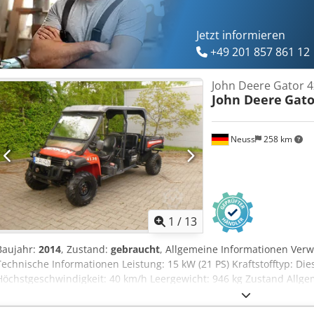
Jetzt informieren
+49 201 857 861 12
John Deere Gator 
John Deere
Gato
Neuss
258 km
1
/
13
Baujahr:
2014
, Zustand:
gebraucht
, Allgemeine Informationen Ve
Technische Informationen Leistung: 15 kW (21 PS) Kraftstofftyp: Die
Höchstgeschwindigkeit: 40 km/h Leergewicht: 946 kg Zustand Allge
Zustand: gut Optischer Zustand: gut Weitere Informationen Wenden
weitere Informationen zu erhalten. Hersteller: John Deere Typ: Ga