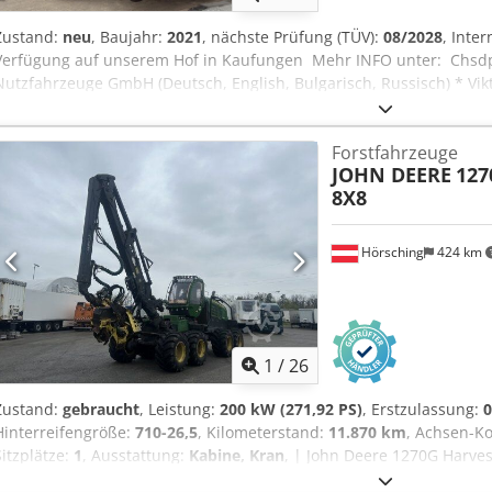
Zustand:
neu
, Baujahr:
2021
, nächste Prüfung (TÜV):
08/2028
, Inte
Verfügung auf unserem Hof in Kaufungen Mehr INFO unter: Chsdpe
Nutzfahrzeuge GmbH (Deutsch, English, Bulgarisch, Russisch) * Vikt
Ukrainisch, English) NEU! - noch nie genutzt. Irrtümer vorbehal
Fahrzeug in Zahlung. Finanzierung direkt bei uns im Hause mög
Forstfahrzeuge
sprechen: Deutsch, English, Spanish, Polnisch, Ukrainisch, Russisch,
JOHN DEERE
127
8X8
Hörsching
424 km
1
/
26
Zustand:
gebraucht
, Leistung:
200 kW (271,92 PS)
, Erstzulassung:
0
Hinterreifengröße:
710-26,5
, Kilometerstand:
11.870 km
, Achsen-Ko
Sitzplätze:
1
, Ausstattung:
Kabine, Kran
, | John Deere 1270G Harves
Kabine drehbar | Klima | guter Zustand | voll einsatzbereit | Ant