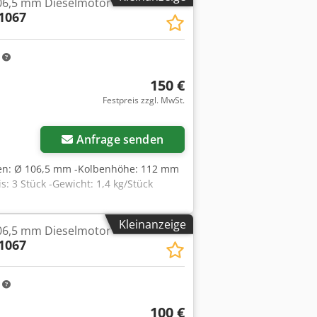
106,5 mm Dieselmotor
enden Dienstleistungen anbieten:----
1067
ExportabwicklungVermittlung von
on FahrzeugenZulassung von
pfxsy Skl Uj Agfoha
m
150 €
Festpreis zzgl. MwSt.
Anfrage senden
ben: Ø 106,5 mm -Kolbenhöhe: 112 mm
: 3 Stück -Gewicht: 1,4 kg/Stück
Kleinanzeige
106,5 mm Dieselmotor
1067
m
100 €