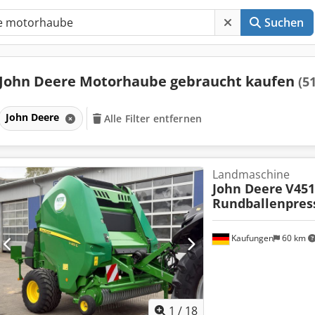
Suchen
John Deere Motorhaube gebraucht kaufen
(51
John Deere
Alle Filter entfernen
Landmaschine
John Deere
V451
Rundballenpres
Kaufungen
60 km
1
/
18