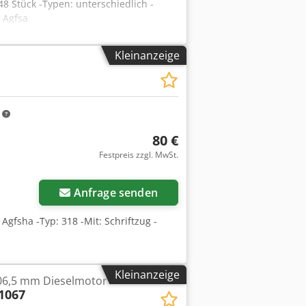
Stück -Typen: unterschiedlich -
 Agfsa
Kleinanzeige
m
80 €
Festpreis zzgl. MwSt.
Anfrage senden
Agfsha -Typ: 318 -Mit: Schriftzug -
Kleinanzeige
106,5 mm Dieselmotor
1067