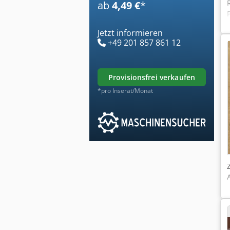
ab
4,49 €
*
Jetzt informieren
+49 201 857 861 12
provisionsfrei verkaufen
*pro Inserat/Monat