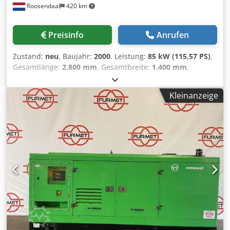
Roosendaal
420 km
Preisinfo
Anrufen
Zustand:
neu
, Baujahr:
2000
, Leistung:
85 kW (115,57 PS)
,
Gesamtlänge:
2.800 mm
, Gesamtbreite:
1.400 mm
,
Gesamthöhe:
1.850 mm
, Elektrische Leistung in kVA: 80
kVA Codpfx Apozhigtj Eoha Ca. Gewicht in kg: 1.230
Kleinanzeige