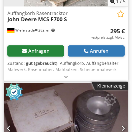
1
/
5
Auffangkorb Rasentracktor
John Deere
MCS F700 S
295 €
Wiefelstede
282 km
Festpreis zzgl. MwSt.
Anfragen
Anrufen
Zustand:
gut (gebraucht)
, Auffangkorb, Auffangbehälter,
Mähwerk, Rasenmäher, Mähbalken, Scheibenmähwerk
Chjdpfxob Ig Uuj Ap Esa -ohne Gebläse -für Seitenauswurf
-Abmessungen: 1500/800/H1400 mm -Gewicht: 100 kg
Kleinanzeige