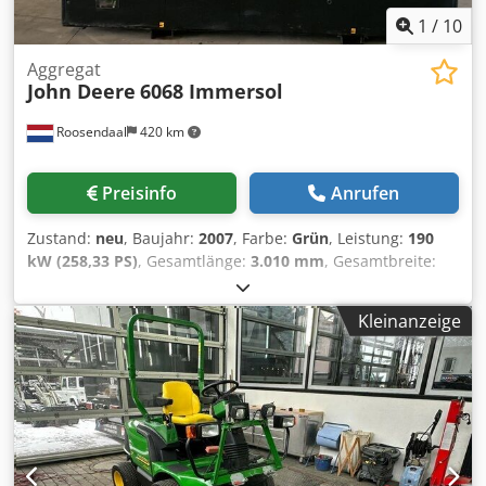
1
/
10
Aggregat
John Deere
6068 Immersol
Roosendaal
420 km
Preisinfo
Anrufen
Zustand:
neu
, Baujahr:
2007
, Farbe:
Grün
, Leistung:
190
kW (258,33 PS)
, Gesamtlänge:
3.010 mm
, Gesamtbreite:
1.600 mm
, Gesamthöhe:
2.000 mm
, Leergewicht: 15.400 kg
Generatorleistung: 180 kVA Chedoy Snxlspfx Ap Eea
Kleinanzeige