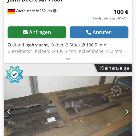
100 €
Wiefelstede
282 km
Festpreis zzgl. MwSt.
Anfragen
Anrufen
Zustand:
gebraucht
, Kolben 2 Stück Ø 106,5 mm
Dieselmotor -Kolben: Ø 106,5 mm -Kolbenhöhe: 112 mm -
Kolbenbolzen: Ø 41,278 mm Chedpfx Apeb A S Dxo Eoa -
Komplettpreis: 2 Stück -Gewicht: 1,4 kg/Stück
Kleinanzeige