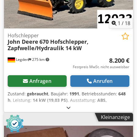
1
/
18
Hofschlepper
John Deere
670 Hofschlepper,
Zapfwelle/Hydraulik 14 kW
8.200 €
Legden
275 km
Festpreis MwSt. nicht ausweisbar
Anfragen
Anrufen
Zustand:
gebraucht
, Baujahr:
1991
, Betriebsstunden:
648
h
, Leistung:
14 kW (19,03 PS)
, Ausstattung:
ABS,
Allradantrieb, Fronthubwerk, Kabine
, John Deere 670
Hofschlepper * stufenlose Heckzapfwelle * Frontheber *
Kleinanzeige
Fronhydraulik * Heckkraftheber * zuschaltbarer Allrad
Cjdpfxey Skl Uo Ap Esha * schwenkbares Schneeschild
Technische Daten:* Motor: Yanmar 3-Zylinder Diesel *