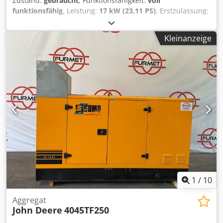
Zustand:
gebraucht
, Funktionsfähigkeit:
voll
funktionsfähig
, Leistung:
17 kW (23,11 PS)
, Erstzulassung:
06/2026
, Kraftstofftyp:
Diesel
, Farbe:
Grün
, Kraftstoff:
Diesel
, Ausstattung:
Hydraulik, Kfz-Zulassung
, X 758 John
Kleinanzeige
Deere X758 Motor: 3-Zylinder Dieselmotor, ca. 993 cm³
Hubraum, 23 PS / 17 kW. Antrieb: Permanenter
Allradantrieb (AWD/4WD), hydraulisch. Getriebe:
Hydrostatisch, 2-Pedal-Steuerung (Twin Touch). Lenkung:
Hydraulische Servolenkung. Frontzapfwelle Heckzapfwelle
Tankinhalt: ca. 20 Liter Anhängelast: Bis zu 544 kg
Wendekreis: ca. 63,5 cm (25 Zoll). inklusive: Mähdeck
Wiedenmann RMR 130 H Baujahr: 2015 Kehrmaschine
ecotech 0SGK-130 Baujahr: 2015 Salzstreuer ecotech
Baujahr : 2015 Cedpszdtkzjfx Ap Ejha Änderungen,
Tippfehler, Irrtümer und Zwischenverkauf vorbehalten.
Alle Angaben erfolgen ohne Gewähr. Der Verkauf erfolgt
unter Ausschluss jeglicher Garantie oder Gewährleistung.
1
/
10
Aggregat
John Deere
4045TF250