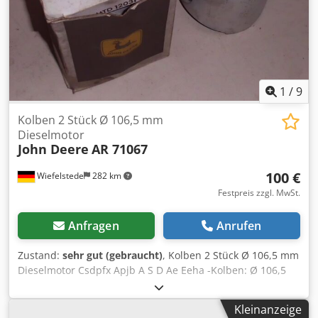
1
/
9
Kolben 2 Stück Ø 106,5 mm
Dieselmotor
John Deere
AR 71067
100 €
Wiefelstede
282 km
Festpreis zzgl. MwSt.
Anfragen
Anrufen
Zustand:
sehr gut (gebraucht)
, Kolben 2 Stück Ø 106,5 mm
Dieselmotor Csdpfx Apjb A S D Ae Eeha -Kolben: Ø 106,5
mm -Kolbenhöhe: 112 mm -Kolbenbolzen: Ø 41,278 mm -
Komplettpreis: 2 Stück -Gewicht: 1,4 kg/Stück
Kleinanzeige