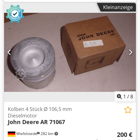
Kleinanzeige
1
/
8
Kolben 4 Stück Ø 106,5 mm
Dieselmotor
John Deere
AR 71067
200 €
Wiefelstede
282 km