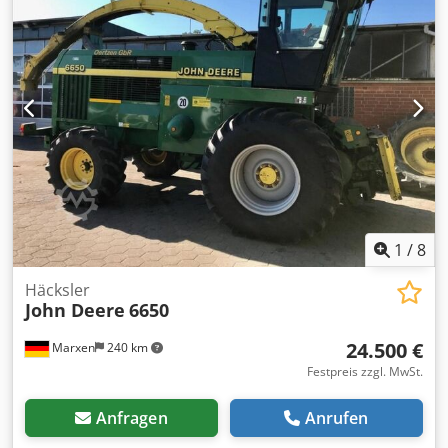
1
/
8
Häcksler
John Deere
6650
24.500 €
Marxen
240 km
Festpreis zzgl. MwSt.
Anfragen
Anrufen