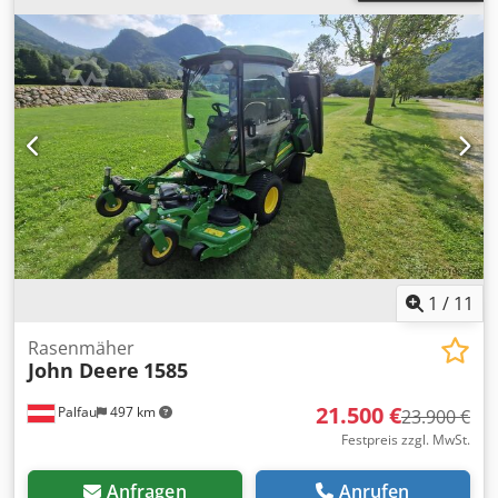
1
/
11
Rasenmäher
John Deere
1585
21.500 €
Palfau
497 km
23.900 €
Festpreis zzgl. MwSt.
Anfragen
Anrufen