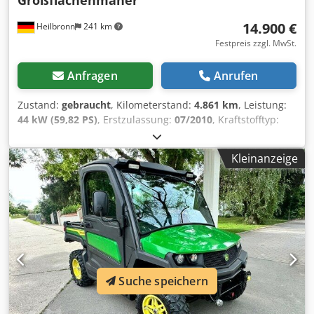
Großflächenmäher
14.900 €
Heilbronn
241 km
Festpreis zzgl. MwSt.
Anfragen
Anrufen
Zustand:
gebraucht
, Kilometerstand:
4.861 km
, Leistung:
44 kW (59,82 PS)
, Erstzulassung:
07/2010
, Kraftstofftyp:
Diesel
, Farbe:
Grün
, Getriebetyp:
mechanisch
, Federung:
Sonstige
, Anzahl der Sitzplätze:
1
, Betriebsstunden:
4.861
Kleinanzeige
h
, Ausstattung:
Allradantrieb
, , Diesel Allrad 44 kW
Baujahr ca. 2010 4.861 Betriebsstunden 1 Sitzplatz
Mähwerk Front- und Seitenanbau Großflächenmäher
Mähbreite ca. 3,00 m FÜR UNS IST DER ZUSTAND UND DAS
BAUCHGEFÜHL ENTSCHEIDEND, DER PREIS STEHT AN
ZWEITER STELLE. Bei weiteren Fragen steht Ihnen gerne
Herr Faller unter der Nummer zur Verfügung. //*TAUSCH,
INZAHLUNGNAHME ODER BELEIHUNG IHRES FAHRZEUGES,
Suche speichern
SOWIE FINANZIERUNG MÖGLICH!Alle Angaben ohne
Gewähr* Weitere Angebote finden Sie auf unserer
Homepage: Die Beschreibung und angegebenen Daten