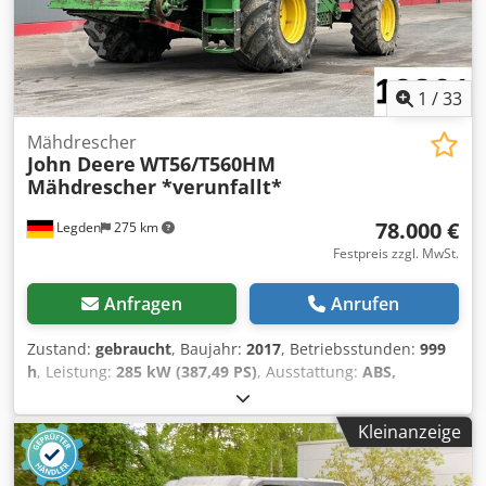
1
/
33
Mähdrescher
John Deere
WT56/T560HM
Mähdrescher *verunfallt*
78.000 €
Legden
275 km
Festpreis zzgl. MwSt.
Anfragen
Anrufen
Zustand:
gebraucht
, Baujahr:
2017
, Betriebsstunden:
999
h
, Leistung:
285 kW (387,49 PS)
, Ausstattung:
ABS,
Allradantrieb, Fronthubwerk, Kabine, Klimaanlage,
Standheizung
, Betriebsstunden sind nicht ablesbar
Kleinanzeige
Fahrzeug nicht fahrbereit!! Chodpfszrkpqox Ap Eoa * John
Deere Steuersystem mit Telematiksystem * Klimaautomatik
* Freisprecheinrichtung * Rückfahrkamerasystem mit