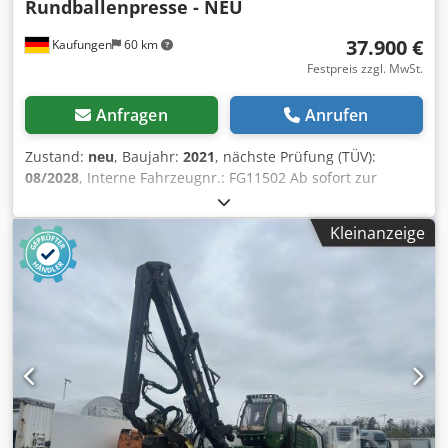
Rundballenpresse - NEU
37.900 €
Kaufungen
60 km
Festpreis zzgl. MwSt.
Anfragen
Anrufen
Zustand:
neu
, Baujahr:
2021
, nächste Prüfung (TÜV):
08/2028
, Interne Fahrzeugnr.: FG11502 Ab sofort zur
Verfügung auf unserem Hof in Kaufungen Mehr INFO
unter: * Golec Nutzfahrzeuge GmbH (Deutsch, English,
Kleinanzeige
Bulgarisch, Russisch) * Viktoria Sologubova (Polnisch,
Russisch, Ukrainisch, English) NEU! - noch nie genutzt.
Irrtümer vorbehalten Gerne nehmen wir Ihr gebrauchtes
Fahrzeug in Zahlung. Finanzierung direkt bei uns im Hause
möglich. GOLEC NUTZFAHRZEUGE GMBH Wir sprechen:
Deutsch, English, Spanish, Polnisch, Ukrainisch, Russisch,
Bulgarisch. Chjdpfoytlk Tjx Ap Esa ----.