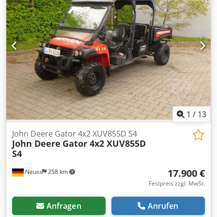
externem Monitor * 2 Sitzplatz ----Fahrzeugnummer 12301
-----Irrtümer & Zwischenverkauf vorbehalten
1
/
13
John Deere Gator 4x2 XUV855D S4
John Deere
Gator 4x2 XUV855D
S4
17.900 €
Neuss
258 km
Festpreis zzgl. MwSt.
Anfragen
Anrufen