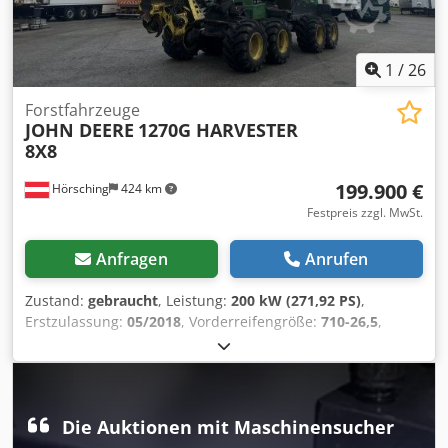
1
/
26
Forstfahrzeuge
JOHN DEERE
1270G HARVESTER
8X8
199.900 €
Hörsching
424 km
Festpreis zzgl. MwSt.
Anfragen
Anrufen
Zustand:
gebraucht
, Leistung:
200 kW (271,92 PS)
,
Erstzulassung:
05/2018
, Vorderreifengröße:
710-26,5
,
Hinterreifengröße:
710-26,5
, Kilometerstand:
11.870 km
,
Achsen-Konfiguration:
> 3 Achsen
, Anzahl der Sitzplätze:
1
,
Ausstattung:
Kabine, Kran
, | John Deere 1270G Harvester |
Standheizung | 11870h | 8x8 | Kabine drehbar | Klima |
Die Auktionen mit Maschinensucher
guter Zustand | voll einsatzbereit |
Antrieb:Hydrostatisch/mechanische Kraftübertragung mit