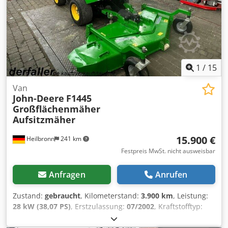
1
/
15
Van
John-Deere
F1445
Großflächenmäher
Aufsitzmäher
15.900 €
Heilbronn
241 km
Festpreis MwSt. nicht ausweisbar
Anfragen
Anrufen
Zustand:
gebraucht
, Kilometerstand:
3.900 km
, Leistung:
28 kW (38,07 PS)
, Erstzulassung:
07/2002
, Kraftstofftyp:
Diesel
, Farbe:
Grün
, Getriebetyp:
mechanisch
, Federung:
Sonstige
, Betriebsstunden:
3.900 h
, Ausstattung: