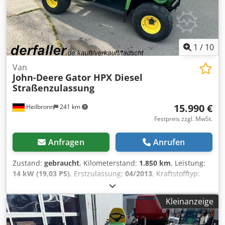
stellen keine Zusicherung dar und sind nicht verbindlich.
Verbindlich ist der Kaufvertrag der im Autohaus bei Kauf
des Fahrzeuges abgeschlossen wird. Irrtümer und
Zwischenverkauf vorbehalten! Chjdpfxszggk Ts Ap Eja
1
/
10
Van
John-Deere
Gator HPX Diesel
Straßenzulassung
15.990 €
Heilbronn
241 km
Festpreis zzgl. MwSt.
Anfragen
Anrufen
Zustand:
gebraucht
, Kilometerstand:
1.850 km
, Leistung:
14 kW (19,03 PS)
, Erstzulassung:
04/2013
, Kraftstofftyp:
Diesel
, Gesamtgewicht:
1.385 kg
, Farbe:
Grün
, Getriebetyp:
mechanisch
, Federung:
Sonstige
, Anzahl der Sitzplätze:
2
,
Kleinanzeige
Betriebsstunden:
1.850 h
, Ausstattung:
Allradantrieb,
Anhängerkupplung
, 1. Hand, Straßenzulassung