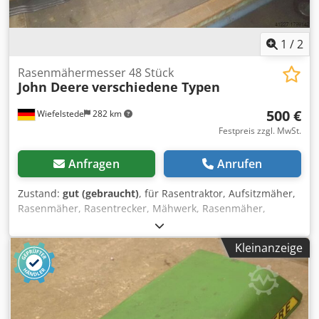
1
/
2
Rasenmähermesser 48 Stück
John Deere
verschiedene Typen
500 €
Wiefelstede
282 km
Festpreis zzgl. MwSt.
Anfragen
Anrufen
Zustand:
gut (gebraucht)
, für Rasentraktor, Aufsitzmäher,
Rasenmäher, Rasentrecker, Mähwerk, Rasenmäher,
Mähbalken, Scheibenmähwerk Codpjb A R Uhofx Ap Esha -
Rasenmähermesser: 48 Stück -Typen: unterschiedlich -
Kleinanzeige
Paket: komplett -Preis:komplett -Gewicht: 120 kg