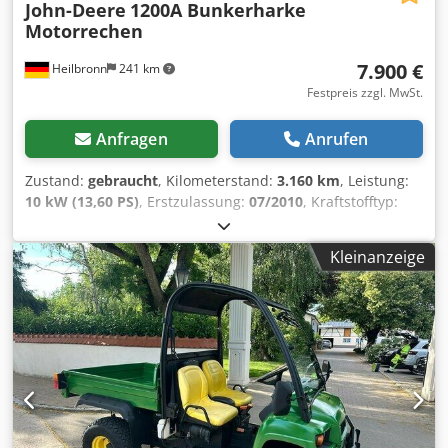
John-Deere
1200A Bunkerharke
Motorrechen
7.900 €
Heilbronn
241 km
Festpreis zzgl. MwSt.
Anfragen
Anrufen
Zustand:
gebraucht
, Kilometerstand:
3.160 km
, Leistung:
10 kW (13,60 PS)
, Erstzulassung:
07/2010
, Kraftstofftyp:
Benzin
, Farbe:
Grün
, Getriebetyp:
Automatisch
, Federung:
Sonstige
, Anzahl der Sitzplätze:
1
, Betriebsstunden:
3.160
Kleinanzeige
h
, , Benzin Automatik 1 Sitzplatz 10,1 kW 401 cm³ Baujahr
ca. 2010 3.160 Betriebsstunden FÜR UNS IST DER ZUSTAND
UND DAS BAUCHGEFÜHL ENTSCHEIDEND, DER PREIS STEHT
AN ZWEITER STELLE. Bei weiteren Fragen steht Ihnen gerne
Herr Faller unter der Nummer zur Verfügung. //*TAUSCH,
INZAHLUNGNAHME ODER BELEIHUNG IHRES FAHRZEUGES,
SOWIE FINANZIERUNG MÖGLICH! Alle Angaben ohne
Gewähr* Weitere Angebote finden Sie auf unserer
Homepage: Die Beschreibung und angegebenen Daten