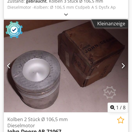
Zustand:
gebraucht
, Kolben 3 Stück Ø 106,5 mm
Dieselmotor -Kolben: Ø 106,5 mm Csdpeb A S Dysfx Ap
Esha -Kolbenhöhe: 112 mm -Kolbenbolzen: Ø 41,278 mm -
Komplettpreis: 3 Stück -Gewicht: 1,4 kg/Stück
Kleinanzeige
1
/
8
Kolben 2 Stück Ø 106,5 mm
Dieselmotor
John Deere
AR 71067