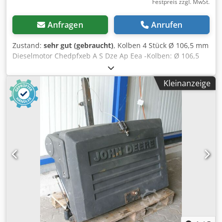
Festpreis zzgl. MwSt.
Anfragen
Anrufen
Zustand:
sehr gut (gebraucht)
, Kolben 4 Stück Ø 106,5 mm
Dieselmotor Chedpfxeb A S Dze Ap Eea -Kolben: Ø 106,5
mm -Kolbenhöhe: 112 mm -Kolbenbolzen: Ø 41,278 mm -
Komplettpreis: 4 Stück -Gewicht: 1,4 kg/Stück
Kleinanzeige