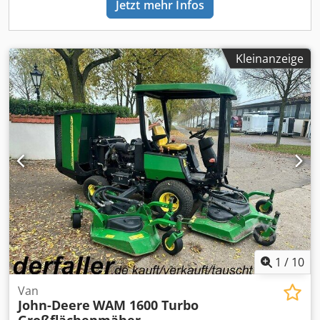
Jetzt mehr Infos
der Kaufvertrag der im Autohaus bei Kauf des Fahrzeuges
abgeschlossen wird. Irrtümer und Zwischenverkauf
vorbehalten! Chsdpfx Ajx Hz Amop Eoa
Kleinanzeige
1
/
10
Van
John-Deere
WAM 1600 Turbo