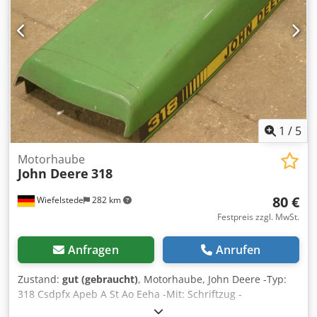
1
/
5
Motorhaube
John Deere
318
80 €
Wiefelstede
282 km
Festpreis zzgl. MwSt.
Anfragen
Anrufen
Zustand:
gut (gebraucht)
, Motorhaube, John Deere -Typ:
318 Csdpfx Apeb A St Ao Eeha -Mit: Schriftzug -
Abmessungen: 920/380/H180 mm -Gewicht: 2 kg