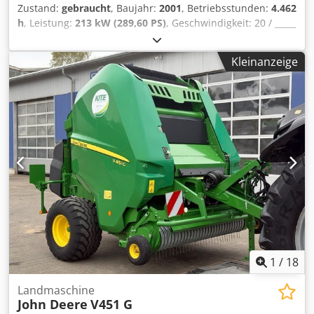
Zustand:
gebraucht
, Baujahr:
2001
, Betriebsstunden:
4.462
h
, Leistung:
213 kW (289,60 PS)
, Geschwindigkeit: 20 / _____
/ / / / / Cedpfx Aeqrrx Hep Ejha
Kleinanzeige
1
/
18
Landmaschine
John Deere
V451 G