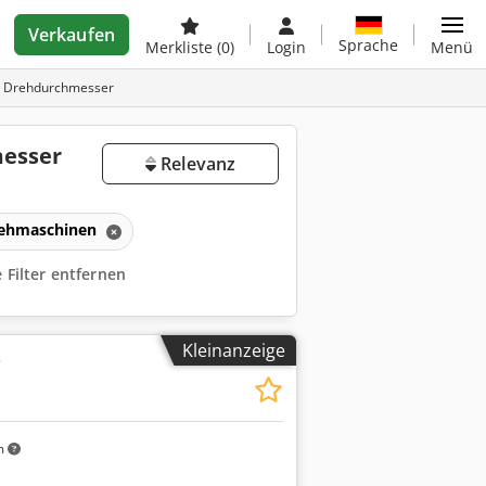
Verkaufen
Sprache
Merkliste
(0)
Login
Menü
 Drehdurchmesser
esser
Relevanz
ehmaschinen
e Filter entfernen
Kleinanzeige
e
m