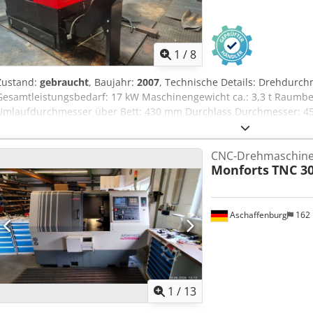
1
/
8
Zustand:
gebraucht
, Baujahr:
2007
, Technische Details: Drehdurc
Gesamtleistungsbedarf: 17 kW Maschinengewicht ca.: 3,3 t Raumbeda
Umlaufdurchmesser über Bett: 430 mm Durchlass Durchmesser: 4
Aq Hwsfx Aa Ijr Schlittenweg Radial ( X-Achse): 160 mm Schlittenweg
Spindeldrehzahlen: 0-6.300 U/min
CNC-Drehmaschin
Monforts
TNC 3
Aschaffenburg
162
1
/
13