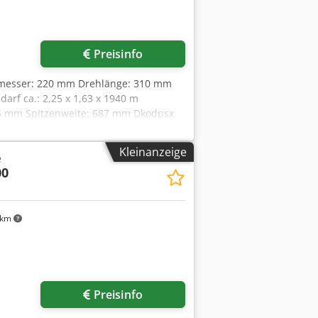
Preisinfo
hmesser: 220 mm Drehlänge: 310 mm
rf ca.: 2,25 x 1,63 x 1940 m
5 mm Spitzenweite: 687 mm Dkodpsx
 Axial ( Z-Achse ): 310 mm
Kleinanzeige
e
00
 km
Preisinfo