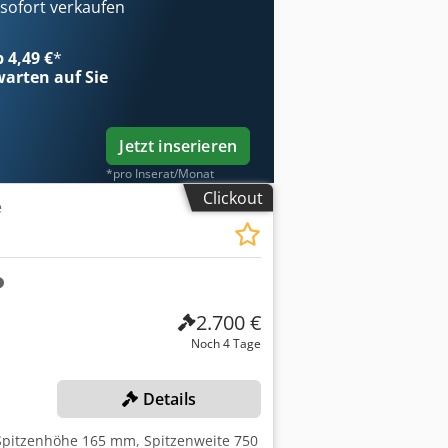
on 4.500 U/min, den VDI-30-Revolver
ofort verkaufen
s auch für Serienbearbeitung.
ich.
b 4,49 €
*
arten auf Sie
Jetzt inserieren
*pro Inserat/Monat
Clickout
e
2.700 €
Noch 4 Tage
Details
, Spitzenhöhe 165 mm, Spitzenweite 750