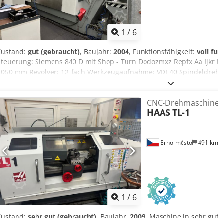
weniger als 0,005 mm gewährleisten, fürhohe Genauigkeit und dauer
Präzisionskugelumlaufspindel Ø 40 mm (Klasse C5) auf der Z-Ach
(Klasse C3) auf der X-Achse. 2-Achsen AC Servomotoren Lünette 20
1
/
6
Reitstockpinole, Durchmesser 75 mm (MK5), Verfahrweg 190 mm. 
Bedienungsanleitungen. Elektronisches Handrad für X- und Z-Achse
Zustand:
gut (gebraucht)
, Baujahr:
2004
, Funktionsfähigkeit:
voll f
Werkzeughalter (25 x 25 mm) Automatisches Schmiersystem Vollstän
Steuerung: Siemens 840 D mit Shop - Turn Dodozmxz Repfx Aa Ijkr B
Spänebehälter mit Kühlmitteltank Abnahmebericht LED-Arbeitsleuc
1050 mm Revolver: 12-fach Werkzeugaufnahme: VDI 40 Spindeldrehz
Ölkühlsystem OPTIONEN (Preise auf Anfrage): Fagor Steuerung ans
Stangendurchgang: 90 mm Pinolenweg: 150 mm Reitstock Kühlung 
hydraulisches Spannfutter 8fach Revolver (VDI, slot type oder BMT V
Spindelstunden ca: 14.000 * Auf der Maschine wurden Losgrößen vo
Werkzeughalter Späneförderer Hochdruckkühlmittelpumpe weitere
CNC-Drehmaschin
wurde an der Maschine durchgeführt
Variante FCL-1860 mit 1500 mm Spitzenweite
HAAS
TL-1
Brno-město
491 k
1
/
6
Zustand:
sehr gut (gebraucht)
, Baujahr:
2009
, Maschine in sehr gu