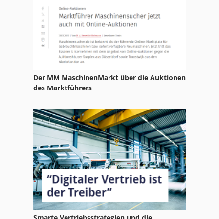
Jet Jssg 10
Jet Jtss 1700
Jet Jwl 1442
Jet Nassschleifer
Der MM MaschinenMarkt über die Auktionen
Johannsen
des Marktführers
Jones
Jonescheit
Josting
Jutec 6000
Jäckle Schweißgeräte
Karusselldrehmaschine Jungenthal
Smarte Vertriebsstrategien und die