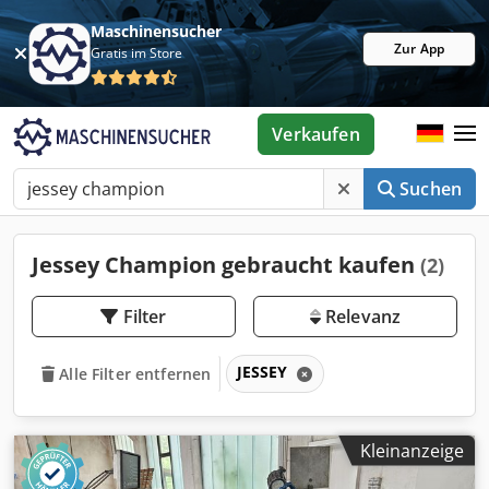
Maschinensucher
Zur App
Gratis im Store
Verkaufen
Suchen
Jessey Champion gebraucht kaufen
(2)
Filter
Relevanz
JESSEY
Alle Filter entfernen
Kleinanzeige