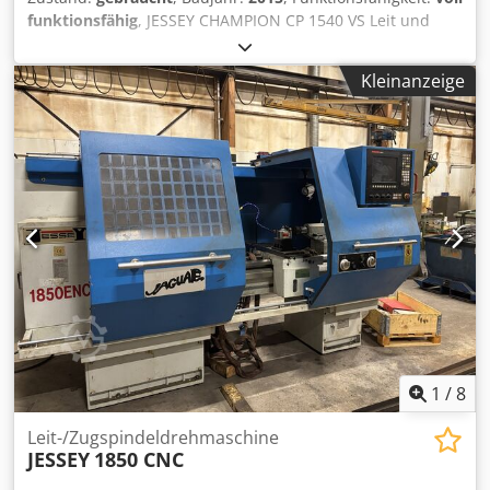
funktionsfähig
, JESSEY CHAMPION CP 1540 VS Leit und
Zugspindel Drehmaschine Hersteller: Jessey Typ:
Champion CP 1540 VS Baujahr: 2015 Zustand: gebraucht
Kleinanzeige
Lieferumfang: - Kühlmittelanlage - Maschinenleuchte -
Maschinenfüße - Dokumentation - Backenfutter -
Digitalanzeige - MultiFix B Weitere Informationen auf
Anfrage. Cedpfx Ahszminus Uerf
1
/
8
Leit-/Zugspindeldrehmaschine
JESSEY
1850 CNC