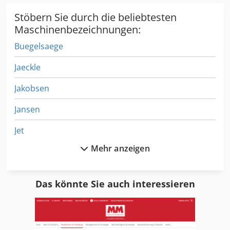
Spindelbohrung (Stangendurchlass): 56 mm
Stöbern Sie durch die beliebtesten
Spindelmotorleistung: 7,5 kW Max. Spindeldrehzahl: 1800
min⁻¹ Reitstock: Ja
Maschinenbezeichnungen:
Buegelsaege
Jaeckle
Jakobsen
Jansen
Jet
Mehr anzeigen
Jet Hobelmaschine
Jet Jbos 5
Das könnte Sie auch interessieren
Jet Jsg 96
Jet Jssg