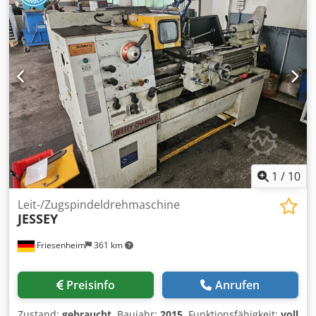
1
/
10
Leit-/Zugspindeldrehmaschine
JESSEY
Friesenheim
361 km
Preisinfo
Anrufen
Zustand:
gebraucht
, Baujahr:
2015
, Funktionsfähigkeit:
voll