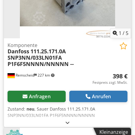
1
/
5
Komponente
Danfoss
111.25.171.0A
SNP3NN/033LN01FA
P1F6F5NNNN/NNNNN --
398 €
Remscheid
227 km
Festpreis zzgl. MwSt.
Anfragen
Anrufen
Zustand:
neu
, Sauer Danfoss 111.25.171.0A
SNP3NN/033LN01FA P1F6F5NNNN/NNNNN
Zahnradpumpe,ungebraucht, 100% funktionsfähig,
Lieferumfang gem. Fotos Crsdpfx Akezh Sb He Hjf
Kleinanzeige