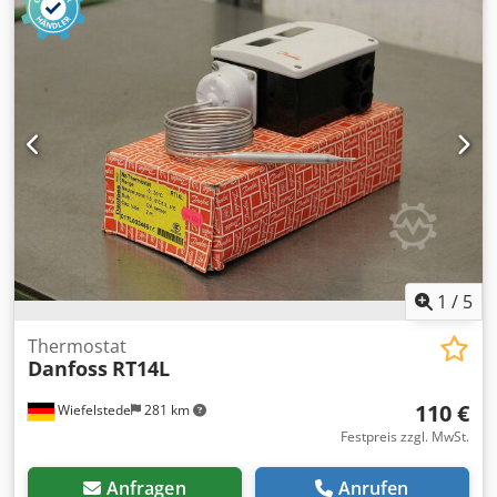
RT7 -Temperaturbereich: -25 bis 15 °C -Preis: pro Stück -
Anzahl: 3 Stück -Abmessungen Paket: 275/130/H80 mm
Csdpfxjfx At Ie Ak Hsrf -Gewicht: 1 kg/Stück
1
/
5
Thermostat
Danfoss
RT14L
110 €
Wiefelstede
281 km
Festpreis zzgl. MwSt.
Anfragen
Anrufen