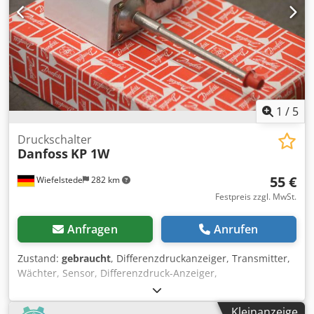
1
/
5
Druckschalter
Danfoss
KP 1W
55 €
Wiefelstede
282 km
Festpreis zzgl. MwSt.
Anfragen
Anrufen
Zustand:
gebraucht
, Differenzdruckanzeiger, Transmitter,
Wächter, Sensor, Differenzdruck-Anzeiger,
Differenzdruckschalter, Druckschalter,
Niederdruckschalter, Pressostat -Hersteller: Danfoss,
Kleinanzeige