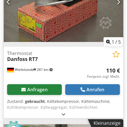
1
/
5
Thermostat
Danfoss
RT7
110 €
Wiefelstede
281 km
Festpreis zzgl. MwSt.
Anfragen
Anrufen
Zustand:
gebraucht
, Kältekompressor, Kältemaschine,
Kühlkompressor, Kälteaggregat, Kühlverdichter,
Verdichter, Filtertrocknergehäuse, Absperrventil,
Kugelabsperrventil, Temperaturschalter, Thermostat -
Kleinanzeige
Hersteller: Danfoss, Thermostat ungebraucht OVP -Typ: