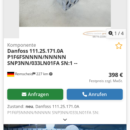
1
/
4
Komponente
Danfoss
111.25.171.0A
P1F6F5NNNN/NNNNN
SNP3NN/033LN01FA SN:1 --
398 €
Remscheid
227 km
Festpreis zzgl. MwSt.
Anfragen
Anrufen
Zustand:
neu
, Danfoss 111.25.171.0A
P1F6F5NNNN/NNNNN SNP3NN/033LN01FA SN:
1,ungebraucht, 100% funktionsfähig, Lieferumfang gem.
Fotos Crjdjzirpmepfx Ak Hjf