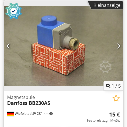
unbenutzt (Altbestand), gelagert unter trockenen
Kleinanzeige
Lagerbedingungen. Hersteller: Danfoss Modell: VLT
AutomationDrive FC301/302 Motorleistung: 22 kW Zustand:
Neu – nie in Betrieb genommen Csdsyl Nwnepfx Ak Hjrf
Mit Bedieneinheit (LCP) Schwere Industriebaureihe
Geeignet für Pumpen, Ventilatoren, Extruder, Pressen,
Prozesslinien Sofort ab Lager verfügbar.
1
/
5
Magnetspule
Danfoss
BB230AS
15 €
Wiefelstede
281 km
Festpreis zzgl. MwSt.