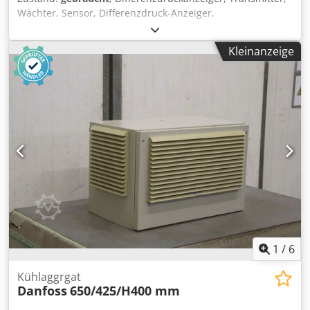
Wächter, Sensor, Differenzdruck-Anzeiger,
Differenzdruckschalter, Druckschalter,
Niederdruckschalter, Pressostat Crsdeqlgukspfx Ak Hjf -
Kleinanzeige
Hersteller: Danfoss, Druckschalter unbenutzt Ovp -Typ: KP
17B Artikel-Nr.: 060-1268 -Regelbereich: -0,2 - 7,5 bar -
Anzahl: 1x Druckschalter vorhanden -Preis: pro Stück -
Abmessungen Karton: 130/140/H50 mm -Gewicht: 0,5 kg
1
/
6
Kühlaggrgat
Danfoss
650/425/H400 mm