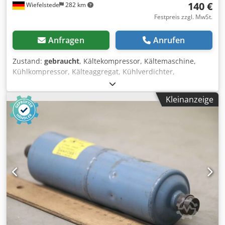
140 €
Wiefelstede
282 km
Festpreis zzgl. MwSt.
Anfragen
Anrufen
Zustand:
gebraucht
, Kältekompressor, Kältemaschine,
Kühlkompressor, Kälteaggregat, Kühlverdichter,
Verdichter, Motorverdichter, Trennhaubenverdichter,
Trennhaubenverdichter, Kühlaggrgat Cedpfenymglox Ak
Kleinanzeige
Hsrf -Übergabe: im Ist-Zustand wie besichtigt -Rohrleitung:
Bschädigung siehe Fotos -Hersteller: Danfoss,
Kältekompressor Kühlaggrgat -Kompressor: Typ 2515 -
Leistung: -Spannung: 220 V / 50 Hz -Abmessungen:
650/425/H400 mm -Gewicht: 39,7 kg