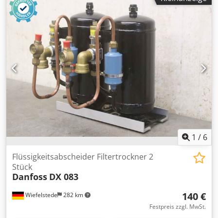
1
/
6
Flüssigkeitsabscheider Filtertrockner 2
Stück
Danfoss
DX 083
140 €
Wiefelstede
282 km
Festpreis zzgl. MwSt.