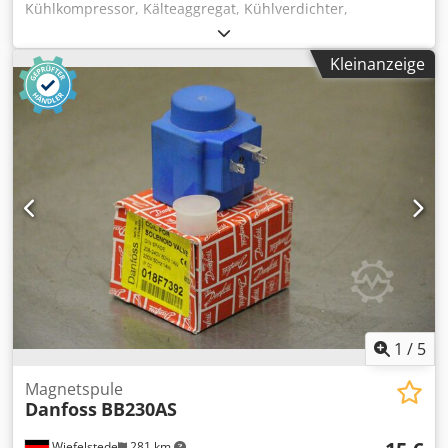
Kühlkompressor, Kälteaggregat, Kühlverdichter,
Verdichter, Filtertrocknergehäuse, Absperrventil,
Kugelabsperrventil, Temperaturschalter, Thermostat,
Kleinanzeige
Expansionsventil, Thermo-Expansionsventil, Indikator
Schauglas -Hersteller: Danfoss, Indikator Schauglas,
ungebraucht OVP Cjdpfx Aksfylcwo Hsrf -Typ: SGN 16s HFC-
HCFC 014-0184 -Anschlüsse: 16 mm 5/8" ODF -Preis: pro
Stück -Anzahl: 5 Stück -Abmessung Paket: 190/40/H40 mm -
Gewicht: 0,2 kg/Stück
1
/
5
Magnetspule
Danfoss
BB230AS
Wiefelstede
281 km