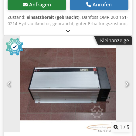
Anfragen
Anrufen
Zustand:
einsatzbereit (gebraucht)
, Danfoss OMR 200 151-
0214 Hydraulikmotor, gebraucht, guter Erhaltungszustand,
100% funktionsfähig, Lieferumfang gem. Fotos Crodpsy Nn
Nlofx Ak Hjf
Kleinanzeige
1
/
5