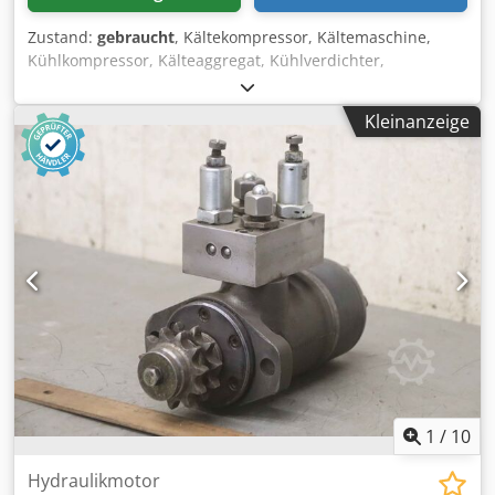
Zustand:
gebraucht
, Kältekompressor, Kältemaschine,
Kühlkompressor, Kälteaggregat, Kühlverdichter,
Verdichter, Filtertrocknergehäuse, Absperrventil,
Kugelabsperrventil, Temperaturschalter, Thermostat -
Kleinanzeige
Hersteller: Danfoss, Thermostat ungebraucht OVP -Typ:
RT14L -Temperaturbereich: -5 bis 30°C -Abmessungen
Paket: 275/130/H75 mm Crsdpfsfx At Sex Ak Hof -Gewicht: 1
kg
1
/
10
Hydraulikmotor