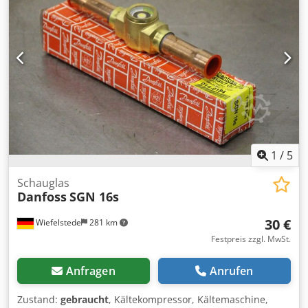
mm -Gewicht: 5,7 kg/Stück
1
/
5
Schauglas
Danfoss
SGN 16s
30 €
Wiefelstede
281 km
Festpreis zzgl. MwSt.
Anfragen
Anrufen
Zustand:
gebraucht
, Kältekompressor, Kältemaschine,