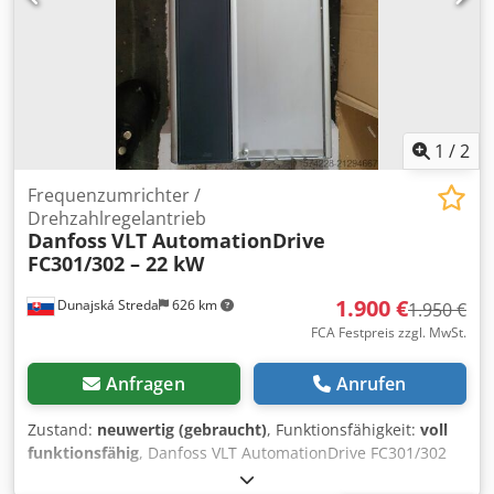
1
/
2
Frequenzumrichter /
Drehzahlregelantrieb
Danfoss
VLT AutomationDrive
FC301/302 – 22 kW
1.900 €
Dunajská Streda
626 km
1.950 €
FCA Festpreis zzgl. MwSt.
Anfragen
Anrufen
Zustand:
neuwertig (gebraucht)
, Funktionsfähigkeit:
voll
funktionsfähig
, Danfoss VLT AutomationDrive FC301/302
Frequenzumrichter für 22 kW Motor. Das Gerät ist