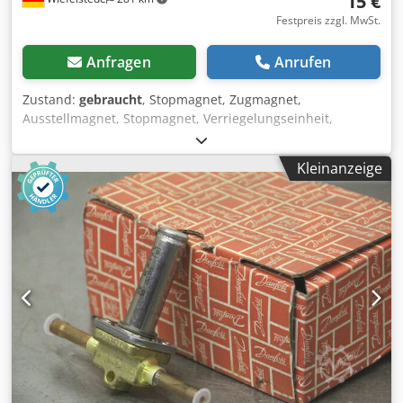
15 €
Festpreis zzgl. MwSt.
Anfragen
Anrufen
Zustand:
gebraucht
, Stopmagnet, Zugmagnet,
Ausstellmagnet, Stopmagnet, Verriegelungseinheit,
Magnetventil Spule -Hersteller: Danfoss, Magnetventil-
Spule ungebraucht OVP -Typ: BB230AS -Spannung: 230
Kleinanzeige
V/10 W -Preis: pro Stück -Anzahl: 21 Stück -Abmessung
Karton: 65/55/H75 mm Crjdpfxjfy R Ruj Ak Hjf -Gewicht: 0,3
kg/Stück