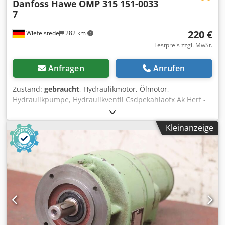
Danfoss Hawe
OMP 315 151-0033
7
220 €
Wiefelstede
282 km
Festpreis zzgl. MwSt.
Anfragen
Anrufen
Zustand:
gebraucht
, Hydraulikmotor, Ölmotor,
Hydraulikpumpe, Hydraulikventil Csdpekahlaofx Ak Herf -
Hersteller: Danfoss, Hydraulikmotor mit: Ventilblock -
Hersteller Hydraulikmotor Danfoss Typ: OMP 315 151-0033
Kleinanzeige
7 -Ventilblock: Hawe SK.7356-160/160 -Welle: Ø 25 x 40 mm
-Abmessungen: 240/130/H200 mm -Gewicht: 9,8 kg