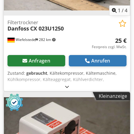
1
/
4
Filtertrockner
Danfoss
CX 023U1250
25 €
Wiefelstede
282 km
Festpreis zzgl. MwSt.
Anfragen
Anrufen
Zustand:
gebraucht
, Kältekompressor, Kältemaschine,
Kühlkompressor, Kälteaggregat, Kühlverdichter,
Verdichter, Filtertrocknergehäuse, Filtertrockner, Combi
Dryer Csdpfoikn Rcsx Ak Horf -Hersteller: Danfoss,
Kleinanzeige
Filtertrockner Combi Dryer -Typ: CX 023U1250 -Anzahl: 3x
Filtertrockner vorhanden -Preis: pro Stück -Abmessungen:
Ø 52 x 216 mm -Gewicht: 1,4 kg