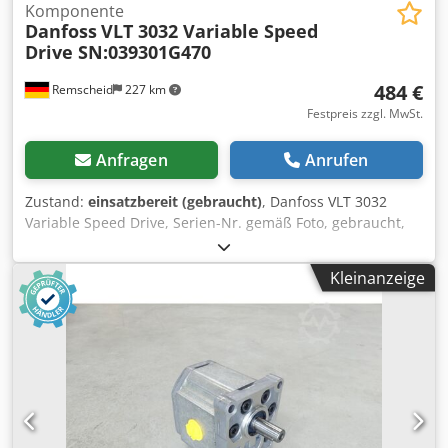
Komponente
Danfoss
VLT 3032 Variable Speed
Drive SN:039301G470
484 €
Remscheid
227 km
Festpreis zzgl. MwSt.
Anfragen
Anrufen
Zustand:
einsatzbereit (gebraucht)
, Danfoss VLT 3032
Variable Speed Drive, Serien-Nr. gemäß Foto, gebraucht,
normale Gebrauchsspuren, 100% funktionsfähig,
Lieferumfang gem. Fotos,ACHTUNG: Kosten für Verpackung
Kleinanzeige
und Versand bitte separat anfragen! ATTENTION: Please
enquire for charges for packing and transport separately!
Cjdpoi D Unujfx Ak Herf