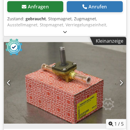
Anfragen
Anrufen
Zustand:
gebraucht
, Stopmagnet, Zugmagnet,
Ausstellmagnet, Stopmagnet, Verriegelungseinheit,
Magnetventil Spule Crjdpfxofy R Rxs Ak Hjf -Hersteller:
Danfoss, Magnetventil-Spule -Typ: BB230AS -Spannung:
Kleinanzeige
230 V/10 W -Preis: pro Stück -Anzahl: 8 Stück -Abmessung
Karton: 70/45/H95 mm -Gewicht: 0,3 kg/Stück
1
/
5