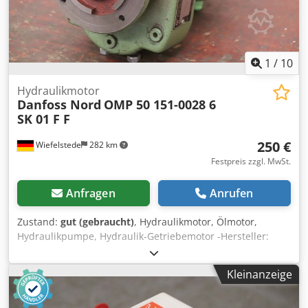
1
/
10
Hydraulikmotor
Danfoss Nord
OMP 50 151-0028 6
SK 01 F F
250 €
Wiefelstede
282 km
Festpreis zzgl. MwSt.
Anfragen
Anrufen
Zustand:
gut (gebraucht)
, Hydraulikmotor, Ölmotor,
Hydraulikpumpe, Hydraulik-Getriebemotor -Hersteller:
Danfoss, Hydraulikmotor mit Getriebe -Hydraulikmotor:
Danfoss Typ Typ: OMP 50 151-0028 6 -Getriebe: Nord SK 01
Kleinanzeige
F F i= 5,83 -Aufnahme: Bohrungsaabstand 106 x Ø13 mm -
Welle: Ø20 x 40 mm -Lochkreis: Ø 100 x 7 mm -