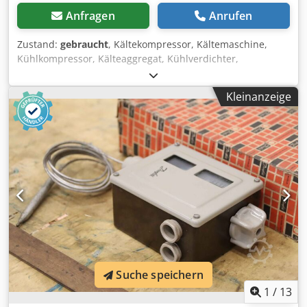
Anfragen
Anrufen
Zustand:
gebraucht
, Kältekompressor, Kältemaschine,
Kühlkompressor, Kälteaggregat, Kühlverdichter,
Verdichter, Flüssigkeitssammler, Kühlaggrgat,
Flüssigkeitsabscheider, Filtertrocknergehäuse,
Kleinanzeige
Filtertrockner, Filter Drier, Flüssigkeitsfiltertrockner Cjdoqpl
Skjpfx Ak Hsrf -Hersteller: Danfoss, Flüssigkeitssammler
mit Filtertrockner 2 Stück / doppelte Ausführung -
Filtertrockner: Typ: DX 083 riebsdruck: 28 bar -
Einzelkomponenten: siehe Fotos -Preis/Abgabe: komplett -
Abmessungen: 350/350/H360 mm -Gewicht ges.: 13,8 kg
Suche speichern
1
/
13