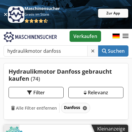
Maschinensucher
Zur App
Gratis im Store
Verkaufen
Suchen
Hydraulikmotor Danfoss gebraucht
kaufen
(74)
Filter
Relevanz
Danfoss
Alle Filter entfernen
Kleinanzeige