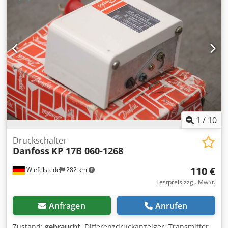
Abmessungen: 310/140/H180 mm -Gewicht: 13,5 kg
Codpowldupsfx Ak Horf
1
/
10
Druckschalter
Danfoss
KP 17B 060-1268
110 €
Wiefelstede
282 km
Festpreis zzgl. MwSt.
Anfragen
Anrufen
Zustand:
gebraucht
, Differenzdruckanzeiger, Transmitter,