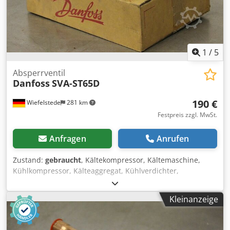
1
/
5
Absperrventil
Danfoss
SVA-ST65D
190 €
Wiefelstede
281 km
Festpreis zzgl. MwSt.
Anfragen
Anrufen
Zustand:
gebraucht
, Kältekompressor, Kältemaschine,
Kühlkompressor, Kälteaggregat, Kühlverdichter,
Verdichter, Filtertrocknergehäuse, Absperrventil,
Kugelabsperrventil, Temperaturschalter, Thermostat -
Kleinanzeige
Hersteller: Danfoss, Absperrventil ungebraucht OVP -Typ:
SVA-ST65D/148B3045 -Preis: pro Stück -Anzahl: 2 Stück
Credjfx Auaopfx Ak Hsf -Abmessungen Paket: 390/280/H115