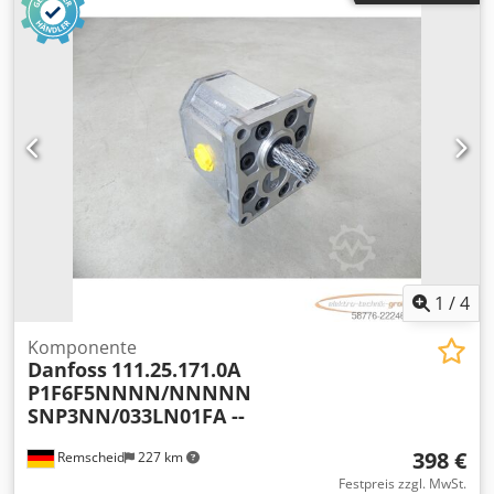
1
/
4
Komponente
Danfoss
111.25.171.0A
P1F6F5NNNN/NNNNN
SNP3NN/033LN01FA --
398 €
Remscheid
227 km
Festpreis zzgl. MwSt.