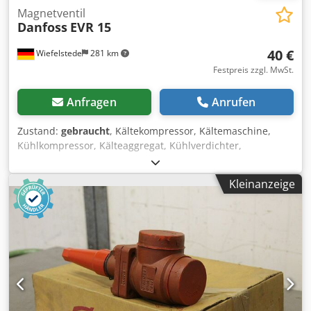
Magnetventil
Danfoss
EVR 15
40 €
Wiefelstede
281 km
Festpreis zzgl. MwSt.
Anfragen
Anrufen
Zustand:
gebraucht
, Kältekompressor, Kältemaschine,
Kühlkompressor, Kälteaggregat, Kühlverdichter,
Verdichter, Filtertrocknergehäuse, Absperrventil,
Kugelabsperrventil -Hersteller: Danfoss, Magnetventil für
Kleinanzeige
Kältetechnik, ungebraucht OVP -Typ: EVR 15/032F2203 -
Anschluß: 16 mm -Preis: pro Stück -Anzahl: 12 Stück -
Abmessungen Paket: 190/125/H90 mm -Gewicht: 0,7 kg
Crodpfx Akefx Atyj Hjf