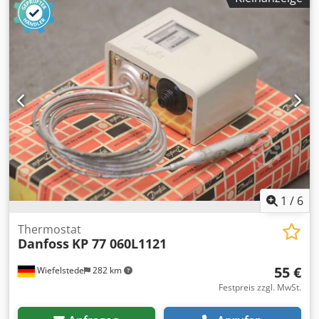
Druckschalter unbenutzt Ovp -Typ: KP 1W -Diff.: 0, 7 bar -
Anzahl: 1x Druckschalter vorhanden -Preis: pro Stück
Cedpeqlgu Dsfx Ak Herf -Abmessungen Karton:
190/140/H45 mm -Gewicht: 0,4 kg
1
/
6
Thermostat
Danfoss
KP 77 060L1121
55 €
Wiefelstede
282 km
Festpreis zzgl. MwSt.