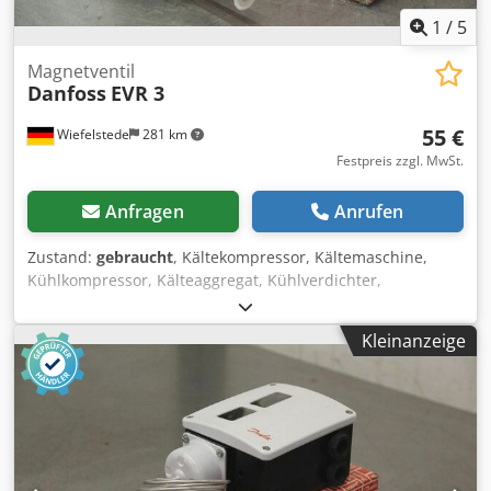
1
/
5
Magnetventil
Danfoss
EVR 3
55 €
Wiefelstede
281 km
Festpreis zzgl. MwSt.
Anfragen
Anrufen
Zustand:
gebraucht
, Kältekompressor, Kältemaschine,
Kühlkompressor, Kälteaggregat, Kühlverdichter,
Verdichter, Filtertrocknergehäuse, Absperrventil,
Kugelabsperrventil, Magnetventilkörper -Hersteller:
Kleinanzeige
Danfoss, Magnetventil für Kältetechnik, ungebraucht OVP
Credpfx Akjfy R Sgo Hof -Typ: EVR 3/032F1207 -Anschluß: 6
mm ODF -Abmessungen Paket: 135/100/H60 mm -Gewicht:
0,2 kg.