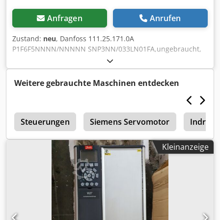
Anfragen
Anrufen
Zustand:
neu
, Danfoss 111.25.171.0A
P1F6F5NNNN/NNNNN SNP3NN/033LN01FA,ungebraucht,
100% funktionsfähig, Lieferumfang gem. Fotos Crjdpfxszh
Sbye Ak Hjf
Weitere gebrauchte Maschinen entdecken
r
Steuerungen
Siemens Servomotor
Indram
Kleinanzeige