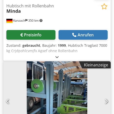
Hubtisch mit Rollenbahn
Minda
Kanzach
350 km
Preisinfo
Anrufen
Zustand:
gebraucht
, Baujahr:
1999
, Hubtisch Traglast 7000
kg Crjdpohlcvmjfx Agxef ohne Rollenbahn
Kleinanzeige