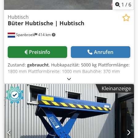
1
/
6
Hubtisch
Büter Hubtische | Hubtisch
Spanbroek
414 km
Preisinfo
Anrufen
Zustand:
gebraucht
, Hubkapazität: 5000 kg Plattformlänge:
1800 mm Plattformbreite: 1000 mm Bauhöhe: 370 mm
Credpfjglanaox Agxef Maximale Höhe: 1280 mm
Kleinanzeige