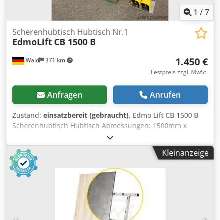
1
/
7
Scherenhubtisch Hubtisch Nr.1
EdmoLift
CB 1500 B
1.450 €
Wald
371 km
Festpreis zzgl. MwSt.
Anfragen
Anrufen
Zustand:
einsatzbereit (gebraucht)
, Edmo Lift CB 1500 B
Scherenhubtisch Hubtisch Abmessungen: 1500mm x
1000mm max. Traglast: 1500 Kg Baujahr: 2015 Credpfx
Agozq A Suoxof min. Höhe: 200mm max. Höhe: 1230mm
Kleinanzeige
Hub: 1000mm Sie können gerne zu einer Besichtigung
vorbeikommen. Gerne können wir für Sie eine
Kostengünstige Spedition organisieren! Sie erhalten eine
ordentliche Rechnung. Für Ausländische Kunden kann
auch eine Nettorechnung erstellt werden. Vorraussetzung
ist eine gültige Ust.Indent.Nr. Zwischenverkauf
vorbehalten. Besuchen Sie unseren Shop und sehen Sie