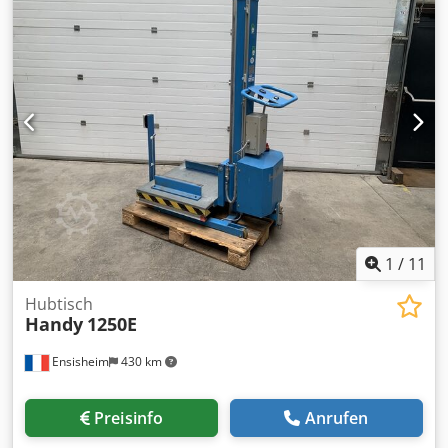
180 mm - Hub über Hydraulik Hubmast mit
Fußhebelpumpe - mechanische
Abstützeinrichtung/Bremse über Handhebel Eigengewicht:
ca. 220 kg guter Zustand
1
/
11
Hubtisch
Handy
1250E
Ensisheim
430 km
Preisinfo
Anrufen