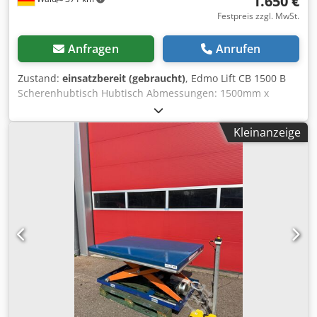
1.650 €
Festpreis zzgl. MwSt.
Anfragen
Anrufen
Zustand:
einsatzbereit (gebraucht)
, Edmo Lift CB 1500 B
Scherenhubtisch Hubtisch Abmessungen: 1500mm x
1000mm max. Traglast: 1500 Kg Baujahr: 2020 min. Höhe:
200mm max. Höhe: 1230mm Hub: 1000mm Sie können
Kleinanzeige
gerne zu einer Besichtigung vorbeikommen. Gerne können
wir für Sie eine Kostengünstige Spedition organisieren! Sie
erhalten eine ordentliche Rechnung. Für Ausländische
Kunden kann auch eine Nettorechnung erstellt werden.
Vorraussetzung ist eine gültige Ust.Indent.Nr.
Zwischenverkauf vorbehalten. Besuchen Sie unseren Shop
und sehen Sie sich auch unsere weiteren Angebote an.
Cedpfxszq A Tls Agxsrf Angegebene Firmennamen und
Warenzeichen sind Eigentum Ihrer Inhaber und dienen
lediglich zur Identifikation und Beschreibung der Produkte.
Abweichungen von technischen Daten sowie Irrtümer in
der Beschreibung des Artikels können passieren und
bleiben vorbehalten.