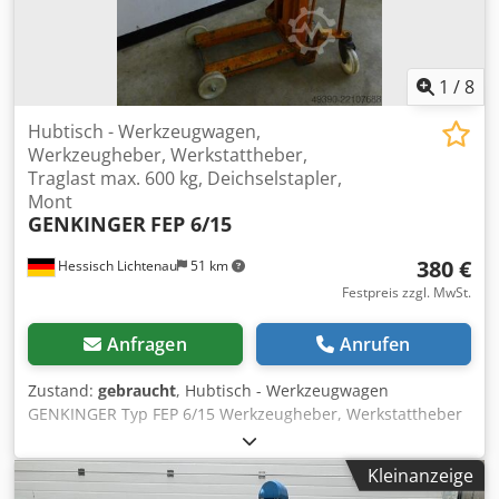
1
/
8
Hubtisch - Werkzeugwagen,
Werkzeugheber, Werkstattheber,
Traglast max. 600 kg, Deichselstapler,
Mont
GENKINGER
FEP 6/15
380 €
Hessisch Lichtenau
51 km
Festpreis zzgl. MwSt.
Anfragen
Anrufen
Zustand:
gebraucht
, Hubtisch - Werkzeugwagen
GENKINGER Typ FEP 6/15 Werkzeugheber, Werkstattheber
Fabr. Nr: 81.857 Baujahr 1981 Traglast: 600 kg Tischgröße:
700 x 650 mm Tischhöhe unten: 180 mm Crsdpfxszczvks
Kleinanzeige
Agxef Hubhöhe: 1550 mm - große Kunststofflaufrollen: Ø