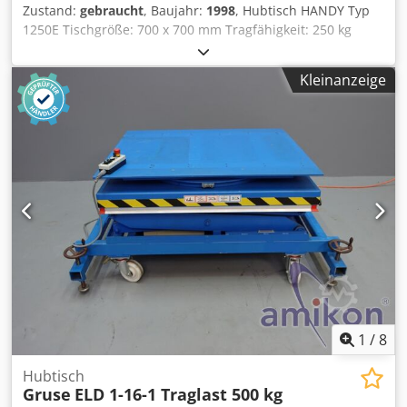
Zustand:
gebraucht
, Baujahr:
1998
, Hubtisch HANDY Typ
1250E Tischgröße: 700 x 700 mm Tragfähigkeit: 250 kg
Baujahr: 1998 Maximale Hubhöhe: 1350 mm Cjdpjzmwm
Ssfx Agxorf Spannung: 12 V Abmessungen (L x B x H): 1400
Kleinanzeige
x 600 x 1900 mm Gewicht: ca. 250 kg
1
/
8
Hubtisch
Gruse
ELD 1-16-1 Traglast 500 kg