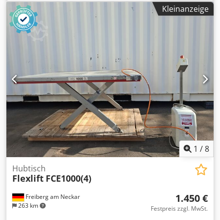
mm ohne hydraulik aggregat! Anzahl: 1 Stk Preis/Stk
Kleinanzeige
1
/
8
Hubtisch
Flexlift
FCE1000(4)
1.450 €
Freiberg am Neckar
263 km
Festpreis zzgl. MwSt.