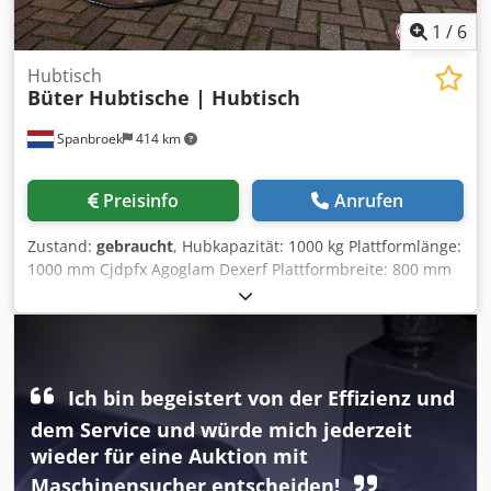
200mm, Bohrung 28mm mit Höhenverstellung manuell
oder automatisch Tragkraft 5000 Kg, Maße 1500mm x
1
/
6
3000mm x 200mm, Bohrung 28mm mit Höhenverstellung
manuell oder automatisch
Hubtisch
Büter Hubtische | Hubtisch
Spanbroek
414 km
Preisinfo
Anrufen
Zustand:
gebraucht
, Hubkapazität: 1000 kg Plattformlänge:
1000 mm Cjdpfx Agoglam Dexerf Plattformbreite: 800 mm
Bauhöhe: 220 mm Maximale Höhe: 830 mm
Hydraulikaggregat: Intern
Ich bin begeistert von der Effizienz und
dem Service und würde mich jederzeit
wieder für eine Auktion mit
Maschinensucher entscheiden!