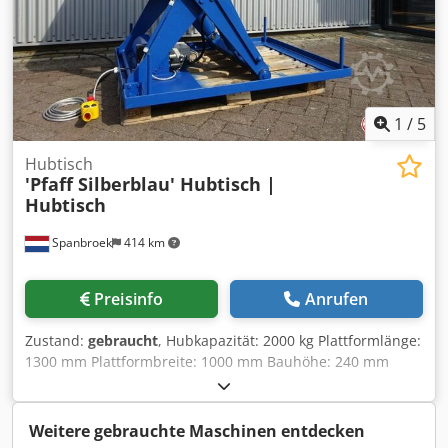
1
/
5
Hubtisch
'Pfaff Silberblau' Hubtisch |
Hubtisch
Spanbroek
414 km
Preisinfo
Anrufen
Zustand:
gebraucht
, Hubkapazität: 2000 kg Plattformlänge:
1300 mm Plattformbreite: 1000 mm Bauhöhe: 240 mm
Maximale Höhe: 1100 mm Hydraulikaggregat: intern
Cedpfjglanwsx Agxerf
Weitere gebrauchte Maschinen entdecken