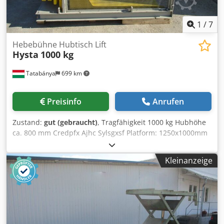
1
/
7
Hebebühne Hubtisch Lift
Hysta
1000 kg
Tatabánya
699 km
Preisinfo
Anrufen
Zustand:
gut (gebraucht)
, Tragfähigkeit 1000 kg Hubhöhe
ca. 800 mm Credpfx Ajhc Sylsgxsf Platform: 1250x1000mm
Kleinanzeige