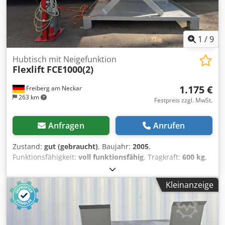
1
/
9
Hubtisch mit Neigefunktion
Flexlift
FCE1000(2)
1.175 €
Freiberg am Neckar
263 km
Festpreis zzgl. MwSt.
Anfragen
Anrufen
Zustand:
gut (gebraucht)
, Baujahr:
2005
,
Funktionsfähigkeit:
voll funktionsfähig
, Tragkraft:
600 kg
,
260/220 bar Der Flexlift FCE1000 ist ein vielseitiger
Hubtisch mit integrierter Neigefunktion, der sich perfekt
Kleinanzeige
für eine breite Palette industrieller Anwendungen eignet.
Er ermöglicht das präzise Anheben, Absenken und Neigen
von Lasten, wodurch Arbeitsprozesse effizienter,
ergonomischer und sicherer gestaltet werden können. Das