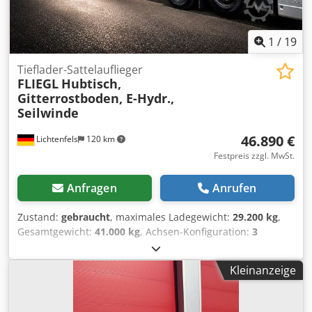
1
/
19
Tieflader-Sattelauflieger
FLIEGL
Hubtisch,
Gitterrostboden, E-Hydr.,
Seilwinde
46.890 €
Lichtenfels
120 km
Festpreis zzgl. MwSt.
Anfragen
Anrufen
Zustand:
gebraucht
, maximales Ladegewicht:
29.200 kg
,
Gesamtgewicht:
41.000 kg
, Achsen-Konfiguration:
3
Achsen
, Erstzulassung:
04/2023
, nächste Prüfung (TÜV):
05/2027
, Laderaumlänge:
13.600 mm
, Laderaumbreite:
Kleinanzeige
2.550 mm
, Laderaumhöhe:
870 mm
, Gesamtbreite:
2.550
mm
, Gesamthöhe:
870 mm
, Baujahr:
2023
, Ausstattung:
ABS
, FLIEGL 3- Achs Semi- Tieflader mit Hubtisch,