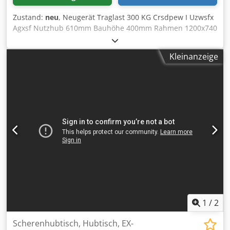
Zustand:
neu
, Neugerät Traglast 300 KG Crsdpew I Uzwsfx
Agxsf Nutzhub 610mm Bauhöhe 400mm Rahmen 1200x740
Gesamthöhe 1.010mm Gewicht 70 KG 4 stabile Polyamid-
Lenkrollen, 2 davon mit Feststellbremse Der Hubtisch kann
Kleinanzeige
mit einer entsprechenden Platte selbst ausgestattet
werden. Entsprechende Bohrungen zum befestigen einer
Arbeitsplatte sind im Rahmen des Tisches ausreichend
vorhanden. Verfügbarkeit: kurfristig Lagerort: Flörsheim
Preis versteht sich incl. Versand innerhalb Deutschlands
1
/
2
Scherenhubtisch, Hubtisch, EX-