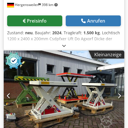
Hergensweiler
398 km
Preisinfo
Anrufen
Zustand:
neu
, Baujahr:
2024
, Tragkraft:
1.500 kg
, Lochtisch
1200 x 2400 x 200mm Csdpfxer Uft Do Agxorf Dicke der
Tischplatte 20 mm, Durchmesser der Bohrungen 28mm
Schwenkbereich 360° Höhenverstellung Hydraulisch Motor
Kleinanzeige
800 bis 1200mm Geschwindigkeit 0,5 U/min. Motorleistung
0,75 KW Wir bieten die Tische in vielen Größen und
Tragfähigkeit an: Tragkraft 500 Kg, Maße 1000mm x
1500mm x 200mm, Bohrung 28mm mit Höhenverstellung
manuell oder automatisch Tragkraft 1000 Kg, Maße
1000mm x 2000mm x 200mm, Bohrung 28mm mit
Höhenverstellung manuell oder automatisch Tragkraft
1500 Kg, Maße 1200mm x 2400mm x 200mm, Bohrung
28mm mit Höhenverstellung manuell oder automatisch
Tragkraft 2000 Kg, Maße 1200mm x 2400mm x 200mm,
Bohrung 28mm mit Höhenverstellung manuell oder
automatisch Tragkraft 3000 Kg, Maße 1200mm x 2400mm x