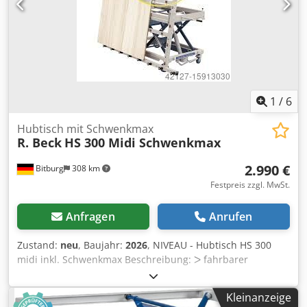
sich auch unsere weiteren Angebote an. Angegebene
Firmennamen und Warenzeichen sind Eigentum Ihrer
Inhaber und dienen lediglich zur Identifikation und
Beschreibung der Produkte. Abweichungen von
technischen Daten sowie Irrtümer in der Beschreibung des
Artikels können passieren und bleiben vorbehalten.
1
/
6
Hubtisch mit Schwenkmax
R. Beck
HS 300 Midi Schwenkmax
2.990 €
Bitburg
308 km
Festpreis zzgl. MwSt.
Anfragen
Anrufen
Zustand:
neu
, Baujahr:
2026
, NIVEAU - Hubtisch HS 300
midi inkl. Schwenkmax Beschreibung: ᐳ fahrbarer
Scherenhubtisch mit Plattformgrundrahmen und 4
Bohrungen zur Aufnahme von Steckbolzen; 4 Stueck
Kleinanzeige
Lenkrollen, davon 2 mit Bremse; Rad-Ø 125 mm;