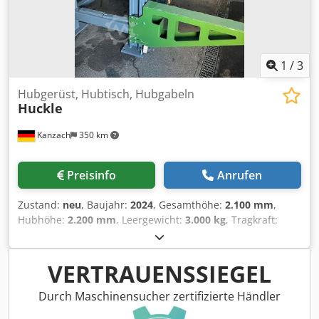
1
/
3
Hubgerüst, Hubtisch, Hubgabeln
Huckle
Kanzach
350 km
Preisinfo
Anrufen
Zustand:
neu
, Baujahr:
2024
, Gesamthöhe:
2.100 mm
,
Hubhöhe:
2.200 mm
, Leergewicht:
3.000 kg
, Tragkraft:
4.500 kg
, Hubgerüst für Holzpakete 1200 x 1200 3000 -
6000 mm 5 Hubarme Max Traglast 4 to Csdpsr Ddbgefx
Agxjrf Abmessung breite: 2500 mm länge: 5000 mm höhe
VERTRAUENSSIEGEL
2100 mm Hub: von 550 - 2200 mm Getriebemotor 400 V 3
KW
Durch Maschinensucher zertifizierte Händler