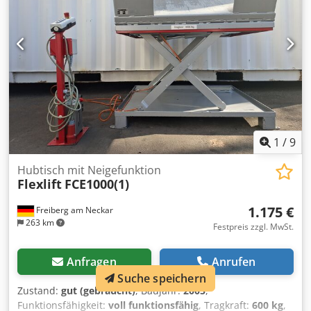
robuste und stabile Design sorgt für eine hohe
Langlebigkeit und zuverlässige Leistung im täglichen
Einsatz. Dank seiner benutzerfreundlichen Bedienung
lässt sich der Hubtisch schnell in bestehende
Produktionsabläufe integrieren, was ihn zu einer
praktischen Lösung für anspruchsvolle Hebe- und
Positionieraufgaben macht. Credpfxjwrr Ahs Agxjf
1
/
9
Hubtisch mit Neigefunktion
Flexlift
FCE1000(1)
1.175 €
Freiberg am Neckar
263 km
Festpreis zzgl. MwSt.
Anfragen
Anrufen
Suche speichern
Zustand:
gut (gebraucht)
, Baujahr:
2005
,
Funktionsfähigkeit:
voll funktionsfähig
, Tragkraft:
600 kg
,