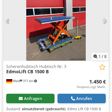
Gitterrostboden, Seilwinde und E- Hydraulik Erstzulassung
zu. Gesamt- Gewicht 41.000 Kg Leergewicht nur 11.800 Kg
Sattellast max. 17.000 Kg B- Maß 11.850 mm Bereifung 12-
Fach 235/75 T 17,5 hydraulisch anhebbarer Hubtisch im
Tiefbett Boden komplett aus Gitterrost extralange 2- teilige
Auffahr- Rampen, hydraulisch klapp- und verschiebbar
Heckabstützung E- Seilwinde mit Nylonband und Funk-
Fernbedienung SAF- Achsen mit Trommelbremsen 3.
Achse Nachlauflenkung Haldex Trailer- EBS sehr gepflegter
Zustand Crsdpfx Agozmqm Esxsf MIETEN ist das neue
KAUFEN, bei uns auch in der Full- Service- Miete sofort
1
/
8
verfügbar----
Scherenhubtisch Hubtisch Nr. 3
EdmoLift
CB 1500 B
1.450 €
Wald
371 km
Festpreis zzgl. MwSt.
Anfragen
Anrufen
Zustand:
einsatzbereit (gebraucht)
, Edmo Lift CB 1500 B