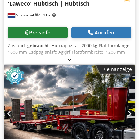
'Laweco' Hubtisch | Hubtisch
Spanbroek
414 km
Preisinfo
Anrufen
Zustand:
gebraucht
, Hubkapazität: 2000 kg Plattformlänge:
1600 mm Csdpsglanlsfx Agxjrf Plattformbreite: 1200 mm
Bauhöhe: 600 mm Maximale Höhe: 2350 mm
Hydraulikaggregat: extern
Kleinanzeige