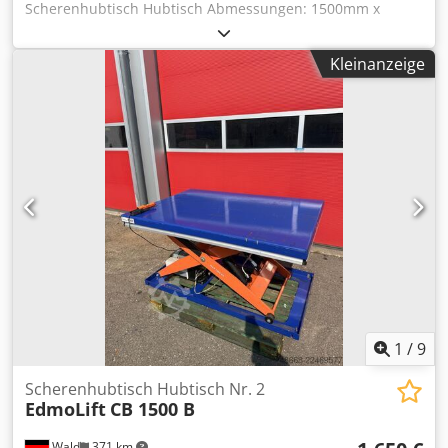
Scherenhubtisch Hubtisch Abmessungen: 1500mm x
1000mm max. Traglast: 1500 Kg Baujahr: 2014 min. Höhe:
200mm max. Höhe: 1230mm Hub: 1000mm Sie können
Kleinanzeige
gerne zu einer Besichtigung vorbeikommen. Gerne können
wir für Sie eine Kostengünstige Spedition organisieren!
Crodpfx Agozq Dbqoxof Sie erhalten eine ordentliche
Rechnung. Für Ausländische Kunden kann auch eine
Nettorechnung erstellt werden. Vorraussetzung ist eine
gültige Ust.Indent.Nr. Zwischenverkauf vorbehalten.
Besuchen Sie unseren Shop und sehen Sie sich auch
unsere weiteren Angebote an. Angegebene Firmennamen
und Warenzeichen sind Eigentum Ihrer Inhaber und
dienen lediglich zur Identifikation und Beschreibung der
Produkte. Abweichungen von technischen Daten sowie
Irrtümer in der Beschreibung des Artikels können
passieren und bleiben vorbehalten.
1
/
9
Scherenhubtisch Hubtisch Nr. 2
EdmoLift
CB 1500 B
Wald
371 km