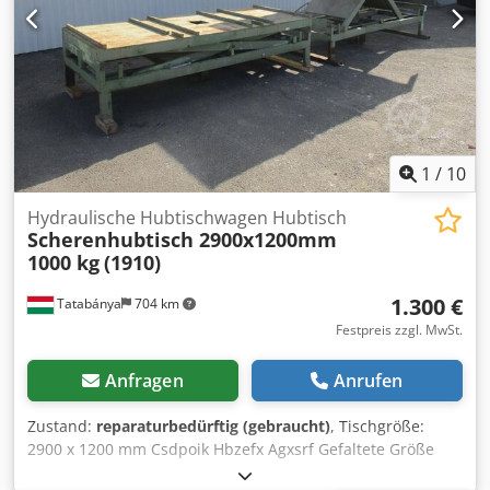
1
/
10
Hydraulische Hubtischwagen Hubtisch
Scherenhubtisch 2900x1200mm
1000 kg
(1910)
1.300 €
Tatabánya
704 km
Festpreis zzgl. MwSt.
Anfragen
Anrufen
Zustand:
reparaturbedürftig (gebraucht)
, Tischgröße:
2900 x 1200 mm Csdpoik Hbzefx Agxsrf Gefaltete Größe
(ohne Beine: )420 mm Geöffnete Größe: (ohne Beine): 1700