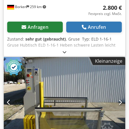
2.800 €
Borken
259 km
Festpreis zzgl. MwSt.
Anfragen
Anrufen
Zustand:
sehr gut (gebraucht)
, Gruse Typ: ELD 1-16-1
Gruse Hubtisch ELD 1-16-1 Heben schwere Lasten leicht
Scherenhubtisch: Hubtisch mit Doppelschere Hubtisch ELD
Typenerläuterung: Typenbezeichnung ELD Traglast 500 kg
Kleinanzeige
Bauhöhe 350 mm Nutzhub 1600 mm Endhöhe 1950 mm
Tischplatte 1250 x 800 mm Unterrahmen 1250 x 750 mm
Hubzeit ca. 21 sec. Leistung 2,3 kW Gewicht ca. 600 kg
Zustand: gebraucht / used Lieferumfang: (Siehe Bild)
(Änderungen und Irrtümer in den technischen Daten,
Angaben sind vorbehalten!) Weitere Fragen können wir
gerne am Telefon für Sie beantworten. Cjdpfezgclyox
Agxsrf