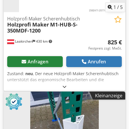
1
/
5
Holzprofi Maker Scherenhubtisch
Holzprofi Maker
M1-HUB-S-
350MDF-1200
825 €
Laakirchen
430 km
Festpreis zzgl. MwSt.
Anfragen
Anrufen
Zustand:
neu
, Der neue Holzprofi Maker Scherenhubtisch
unterstützt das ergonomische Bearbeiten und die
Handhabung von Werkstücken. Die vielfältige
Funktionalität erhöht langfristig die Produktivität und
Kleinanzeige
optimiert Arbeitsabläufe in deiner Werkstatt. Schwere und
stabile Ausführung. Vorteile und Eigenschaften: - Der
Arbeitstisch zeichnet sich durch eine hohe Stabilität und
einfache Mobilität aus - Robuste Bauweise und trotzdem
mobil durch wendige Laufräder - Die robusten Laufräder
und die extrem widerstandsfähige Arbeitsplatte sorgen für