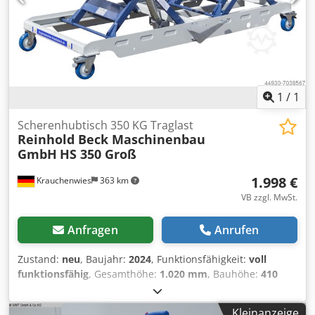
1
/
1
Scherenhubtisch 350 KG Traglast
Reinhold Beck Maschinenbau
GmbH
HS 350 Groß
1.998 €
Krauchenwies
363 km
VB zzgl. MwSt.
Anfragen
Anrufen
Zustand:
neu
, Baujahr:
2024
, Funktionsfähigkeit:
voll
funktionsfähig
, Gesamthöhe:
1.020 mm
, Bauhöhe:
410
mm
, Hubhöhe:
600 mm
, Leergewicht:
150 kg
, Tragkraft:
350 kg
, Gesamtlänge:
1.900 mm
, Gesamtbreite:
740 mm
,
Kleinanzeige