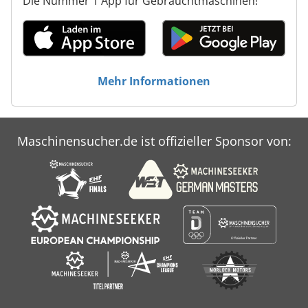
Die Nummer 1 App für Gebrauchtmaschinen!
(ohne Entladung)
Mehr Informationen
Maschinensucher.de ist offizieller Sponsor von: