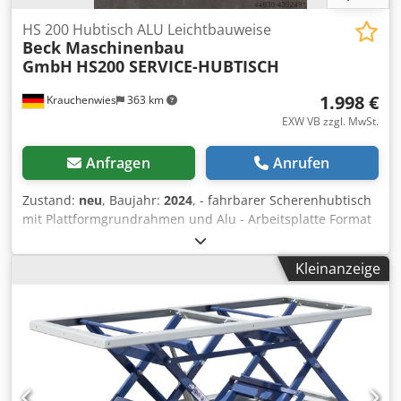
HS 200 Hubtisch ALU Leichtbauweise
Beck Maschinenbau
GmbH
HS200 SERVICE-HUBTISCH
1.998 €
Krauchenwies
363 km
EXW VB zzgl. MwSt.
Anfragen
Anrufen
Zustand:
neu
, Baujahr:
2024
, - fahrbarer Scherenhubtisch
mit Plattformgrundrahmen und Alu - Arbeitsplatte Format
1000x600mm - sehr leichte und dennoch stabile Bauart . -
ideal für den Servicetechniker - Betätigung für den Hub
Kleinanzeige
Auf/Ab erfolgt über eine hydraulische Fußpumpe - Traglast
200 kg - Bauhöhe 400 mm - Nutzhub 610 mm -
Maximalhöhe 1010 mm Crjdpfx Aaefhbvnjrsf - Plattform
1000x 600 mm - Eigengewicht ca. 35 kg - Lenkrolle 2 Stück
mit Bremse, 2 Stück ohne Bremse - Rad-Ø 125 mm - Farbe
Graualuminium