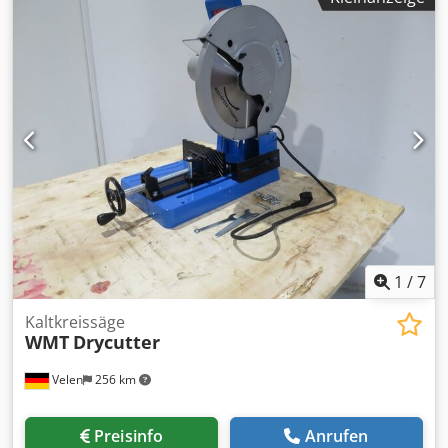
Garantiezeit:
24 Monate
, NIVEAU - Hubtisch HS 350 Gross
ohne Arbeitsplatte Crjdpfjh A Hxijx Aarof Beschreibung: ᐳ
fahrbarer Scherenhubtisch mit Doppel-Horizontalscheren,
Basisausfuehrung ohne Arbeitsplatte; mit
Plattformgrundrahmen zur Aufnahme der verschiedenen
Arbeitsplatten; 4 Lenkrollen, davon 2 mit Bremse; Rad-Ø
125 mm; Betaetigung ueber Fusspumpe Tragkraft in kg:
350 Gewicht in kg: 150 Nutzhub in mm: 610 Bauhoehe in
mm: 400 Ges.- höhe in mm: 1010 Plattformgroesse in mm:
1900 x 740
1
/
7
Kaltkreissäge
WMT
Drycutter
Velen
256 km
Preisinfo
Anrufen