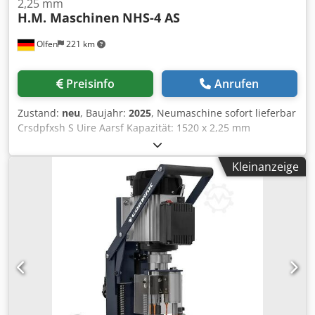
2,25 mm
H.M. Maschinen
NHS-4 AS
Olfen
221 km
Preisinfo
Anrufen
Zustand:
neu
, Baujahr:
2025
, Neumaschine sofort lieferbar
Crsdpfxsh S Uire Aarsf Kapazität: 1520 x 2,25 mm
segmentaufgeteilte Oberwangenschiene -Werkzeugablage
-Zustellung der Oberwange durch Handhebel links/rechts
Kleinanzeige