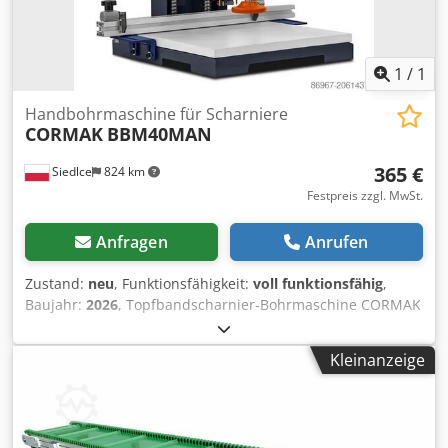
1
/
1
Handbohrmaschine für Scharniere
CORMAK
BBM40MAN
365 €
Siedlce
824 km
Festpreis zzgl. MwSt.
Anfragen
Anrufen
Zustand:
neu
, Funktionsfähigkeit:
voll funktionsfähig
,
Baujahr:
2026
, Topfbandscharnier-Bohrmaschine CORMAK
BBM40MAN – präzise Bearbeitung von Möbelbeschlägen
Die Topfbandscharnier-Bohrmaschine CORMAK
Kleinanzeige
BBM40MAN ist eine kompakte, leistungsfähige und
bedienerfreundliche Holzbearbeitungsmaschine, die
speziell für das exakte Bohren von Scharnierlöchern in
Möbeln entwickelt wurde. Die Maschine eignet sich ideal