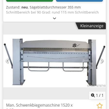
Zustand:
neu
, Sägeblattdurchmesser 355 mm
Schnittbereich bei 90 Grad: rund 115 mm Schnittbereich
bei 90 Grad: vierkant 120 x 106 mm Schnittbereich bei 90
Grad: flach 102 x 197 mm Csdpfx Aasupw Tksrorf
Kleinanzeige
Sägeblatt-Aufnahme Durchmesser 25,4 mm
Anschlußspannung 230 V Gesamtleistungsbedarf 2,3 kW
Maschinengewicht ca. 28 Kg Abmessungen LxBxH 0,6 x
0,35 x 0,45 m Maschine zum Schneiden von Rohren und
Profilen aus Stahl,Leichtmetall, Kunststoff, Nichteisen-
Metall und Verbundwerkstoffen.
1
/
1
Man. Schwenkbiegemaschine 1520 x