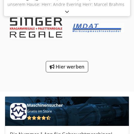
unserem Hause: Herr: Andre Evering Herr: Marcel Brahms
Herr: Simon Blank Wir bieten Ihnen hier einen
gebrauchten Pfostenschutz des Herstellers Crjdpfx
Ajfdqkaoaref Gemac zum Kauf an. Der Pfostenschutz ist
für eine Rahmenprofilbreite von max. 90 mm geeignet. Im
Lieferumfang sind enthalten: 01x Pfostenschutz, gebraucht
Materialfarbe: cremeweiß Ausführung: V f.
Ständerprofilbreite: ca. 90 mm Gesamthöhe: ca. 600 mm
Gesamtbreite: ca. 113 mm Höhe Abweiser: ca. 60 mm
Materialstärke: ca. 4 mm Loch Ø: ca. 8 mm
Hier werben
Schenkelabmessungen: ca. 85 x 85 mm Gewicht / Stck.: ca.
4,888 Kg 02x Befestigungsplatten, gebraucht
Materialfarbe: cremeweiß Abmessungen: 130 x 91 mm
(BxT) Materialstärke: ca. 7 mm 04x Sechskantschraube:
M10 x 35 mm 04x Zahnmutter: M10 04x Unterlegscheiben:
M10 Unsere Dienstleistungen im Überblick: (Preise auf
Anfrage) Montage-, Aufbau unsere allgemeinen
Maschinensucher
Montagebedingungen sind zu beachten Regalprüfung
Gratis im Store
Regalinspektion nach DIN EN 15635 ausgeführt nach den
Anforderungen der BGR 234 Sichtprüfung für alle
Regalsysteme Anlieferung mit unserem eigenen Fuhrpark