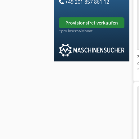
+49 201 857 861 12
provisionsfrei verkaufen
*pro Inserat/Monat