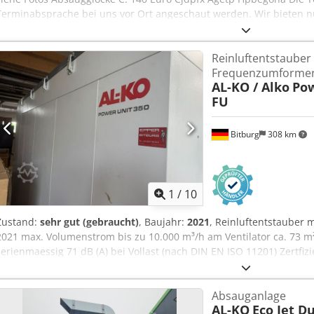
Terminabsprache bei uns vor Ort angeschaut werden. Wir bieten nu
unserem Lager stehen, siehe "weitere Angebote dieses Anbieters".
Reinluftentstauber
Frequenzumforme
AL-KO / Alko
Pow
FU
Bitburg
308 km
1
/
10
Zustand:
sehr gut (gebraucht)
, Baujahr:
2021
, Reinluftentstauber 
2021 max. Volumenstrom bis zu 10.000 m³/h am Ventilator ca. 73 m²
serienmaessig 71 dB (A) bei Vollast (nach DIN EN ISO 11201) Zertfi
0,1 mg/m³ sicher eingehalten (Holzstaub) Chodpfx Agszizz Segea 
Zellenradschleuse (FSA) Gepruefte Rueckstauklappe Integrierte au
Absauganlage
Ansaugstutzen 355 mm Motornennleistung 15,0 kW/3Ph Spannung 
AL-KO
Eco Jet Du
m³/h Nennvolumenstrom* 7.127 m³/h Unterdruck bei Vnenn. 3.347 P