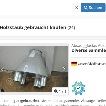
Suchen
Holzstaub gebraucht kaufen
(24)
Absaugglocke, Ab
Diverse
Sammler
Langenfeld (Rheinlan
Mehr Bilde
1
/
1
Zustand:
gut (gebraucht)
, Diverse Absaugsammler, Absaugverteiler
siehe Fotos Absaugglocke C: 140 Euro Cjdpfx Agetp Hpbegoha Die T