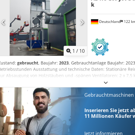
k
Spaenesammelvolumen (netto / brutto) 3 x 165 L / 3 x 241 L Schalldr
mm 3.112 x 1.058 x 2.361 Gewicht 1.074 kg Standort: ab Lager 54634 
Deutschland
122 k
1
/
10
Zustand:
gebraucht
, Baujahr:
2023
, Gebrauchtanlage Baujahr: 2023
Betriebsstunden Ausstattung und technische Daten: Stationäre Rein
zur Absaugung von Holzstäuben und -spänen Ventilatoren: 2 x 7,5
Unterdruck: 2.700 Pa (total) / 2.200 Pa (statisch) 80 Filter à 2,50 m, B
Stützkörben Filterfläche: 77,6 m² Filterflächenbelastung: 129 m³/(m²
JET® Druckentlastungsflächen: 0,84 m² (Berstscheiben) Unterbau m
Gebrauchtmaschinen s
Zellenradschleuse; Trockenschleusung mit C-Kupplung ECO JET DU
zur Geräteerhöhung mit 2 Ansaugöffnungen Unterbau mit Schüttsc
Inserieren Sie jetzt a
960/1 FG zur Späneentsorgung über bauseitigen Transportventilator 
11 Millionen
Käufer w
200, ca. 1.260 mm, Anschluss bauseits Zellenradschleuse ZRS 960/1
Ex II 1D/- (Gerät Innen-/Außenbereich); EX D; FSA 11 ATEX 1614X Moto
Hz Schutzart/Bauform: IP 54 / B3; Isolationsklasse F Drehzahl: 41 U/
Jetzt informieren