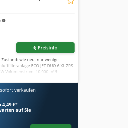
uckpegel 72 dB (A) Masse (L/B/H) in
Bitburg - sofort verfügbar -
m
Preisinfo
 Zustand: wie neu, nur wenige
luftfilteranlage ECO JET DUO 6 XL ZRS
 kW Volumenstrom: 10.000 m³/h
IA Kategorie M, elektrisch leitend, inkl.
 x h) Filterabreinigung: AL-KO OPTI-
it Schüttschacht und
ofort verkaufen
O 6 ZWR XL, 1.100 mm Zwischenring
hacht und Zellenradschleuse ZRS
b 4,49 €
*
in Silo o. Ä.; Transportleitung DN
arten auf Sie
 FG: ATEX-Richtlinie 94/9/EG; CE 0588
r: 0,18 kW / 0,78 A, 3 Ph / 400 V / 50
min; Förderleistung: 15.744 l/h*; 7