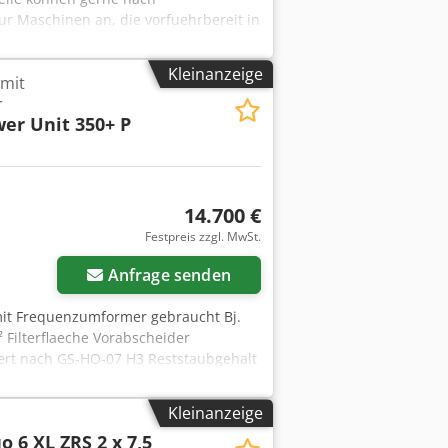
r Maschinen an, die vorfuehrbereit in
Kleinanzeige
 mit
r
er Unit 350+ P
14.700 €
Festpreis zzgl. MwSt.
Anfrage senden
mit Frequenzumformer gebraucht Bj.
 Filterflaeche Vorabscheider
ziert nach GS-HO-07 H3 Reststaubgehalt
Modelle mit baumustergepruefter
tomatische Loescheinrichtung 350+ P
Kleinanzeige
400 V/50Hz max. Volumenstrom 10.000
o 6 XL ZRS 2 x 7,5
a Filterflaeche 73 m²