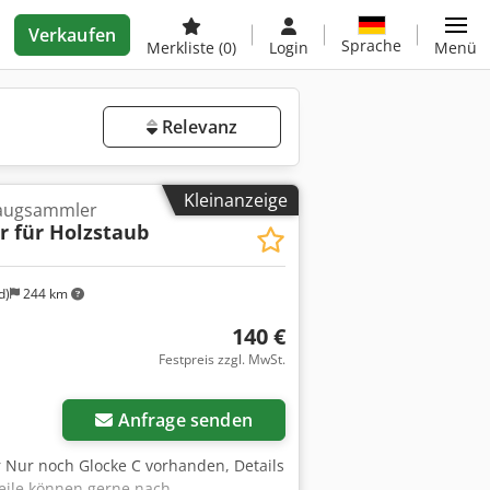
Verkaufen
Sprache
Merkliste
(0)
Login
Menü
Relevanz
Kleinanzeige
saugsammler
 für Holzstaub
d)
244 km
140 €
Festpreis zzgl. MwSt.
r anfragen
Anfrage senden
 Nur noch Glocke C vorhanden, Details
eile können gerne nach