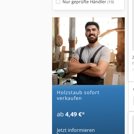
Nur geprüfte Händler
(19)
holzstaub sofort
verkaufen
Mobilentstauber
Absauggerät
Schuko Hacker
ab
4,49 €
*
Jetzt informieren